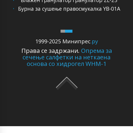
Влажен гранулатор гранулатор ZL-25
Бурна за сушење правосмукалка YB-01A
1999-2025 Минипрес
.ру
Права се задржани.
Опрема за
сечење салфетки на неткаена
основа со хидрогел WHM-1