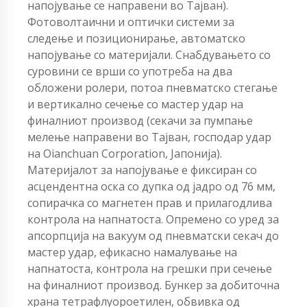
напојување се направени во Тајван).
Фотоволтаични и оптички системи за
следење и позиционирање, автоматско
напојување со материјали. Снабдувањето со
суровини се врши со употреба на два
обложени ролери, потоа пневматско стегање
и вертикално сечење со мастер удар на
финалниот производ (секачи за пумпање
мелење направени во Тајван, господар удар
на Oianchuan Corporation, Јапонија).
Материјалот за напојување е фиксиран со
асцендентна оска со дупка од јадро од 76 мм,
сопирачка со магнетен прав и прилагодлива
контрола на напнатоста. Опремено со уред за
апсорпција на вакуум од пневматски секач до
мастер удар, ефикасно намалување на
напнатоста, контрола на грешки при сечење
на финалниот производ. Бункер за добиточна
храна тетрафлуороетилен, обвивка од