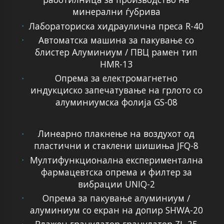
минерални ѓубрива
Лабораториска хидраулична преса R-40
Автоматска машина за пакување со
блистер Алуминиум / ПВЦ рамен тип
HMR-13
Опрема за електромагнетно
индукциско запечатување на грлото со
алуминиумска фолија GS-08
Линеарно плакнење на воздухот од
пластични и стаклени шишиња JFQ-8
Мултифункционална експериментална
фармацевтска опрема и филтер за
вибрации UNIQ-2
Опрема за пакување алуминиум /
алуминиум со екран на допир SHWA-20