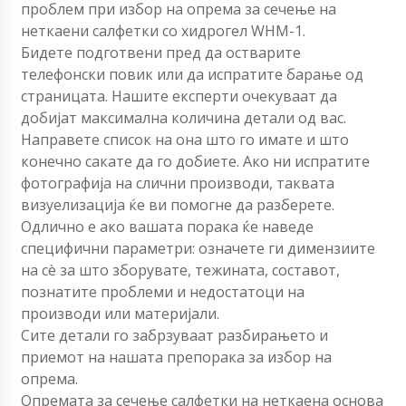
проблем при избор на опрема за сечење на
неткаени салфетки со хидрогел WHM-1.
Бидете подготвени пред да остварите
телефонски повик или да испратите барање од
страницата. Нашите експерти очекуваат да
добијат максимална количина детали од вас.
Направете список на она што го имате и што
конечно сакате да го добиете. Ако ни испратите
фотографија на слични производи, таквата
визуелизација ќе ви помогне да разберете.
Одлично е ако вашата порака ќе наведе
специфични параметри: означете ги димензиите
на сè за што зборувате, тежината, составот,
познатите проблеми и недостатоци на
производи или материјали.
Сите детали го забрзуваат разбирањето и
приемот на нашата препорака за избор на
опрема.
Опремата за сечење салфетки на неткаена основа