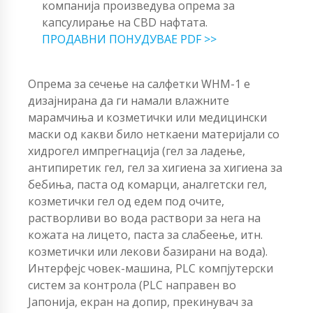
компанија произведува опрема за
капсулирање на CBD нафтата.
ПРОДАВНИ ПОНУДУВАЕ PDF >>
Опрема за сечење на салфетки WHM-1 е
дизајнирана да ги намали влажните
марамчиња и козметички или медицински
маски од какви било неткаени материјали со
хидрогел импрегнација (гел за ладење,
антипиретик гел, гел за хигиена за хигиена за
бебиња, паста од комарци, аналгетски гел,
козметички гел од едем под очите,
растворливи во вода раствори за нега на
кожата на лицето, паста за слабеење, итн.
козметички или лекови базирани на вода).
Интерфејс човек-машина, PLC компјутерски
систем за контрола (PLC направен во
Јапонија, екран на допир, прекинувач за