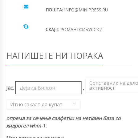
ПОШТА:
INFO@MINIPRESS.RU
СКАЈП:
РОМАНТСИБУЛСКИ
НАПИШЕТЕ НИ ПОРАКА
Сопственик на дел
Јас,
,
активност
,
Итно сакаат да купат
опрема за сечење салфетки на неткаен база со
хидрогел whm-1.
Мои детали за контакт: