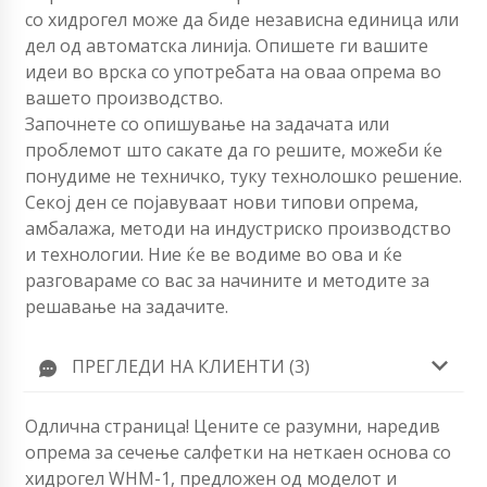
со хидрогел може да биде независна единица или
дел од автоматска линија. Опишете ги вашите
идеи во врска со употребата на оваа опрема во
вашето производство.
Започнете со опишување на задачата или
проблемот што сакате да го решите, можеби ќе
понудиме не техничко, туку технолошко решение.
Секој ден се појавуваат нови типови опрема,
амбалажа, методи на индустриско производство
и технологии. Ние ќе ве водиме во ова и ќе
разговараме со вас за начините и методите за
решавање на задачите.
ПРЕГЛЕДИ НА КЛИЕНТИ (3)
Одлична страница! Цените се разумни, наредив
опрема за сечење салфетки на неткаен основа со
хидрогел WHM-1, предложен од моделот и