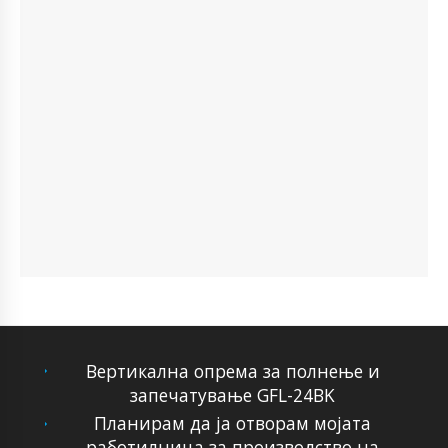
Вертикална опрема за полнење и
запечатување GFL-24BK
Планирам да ја отворам мојата
работилница за производство на