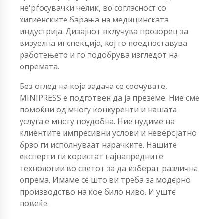
не'рѓосувачки челик, во согласност со
хигиенските барања на медицинската
индустрија. Дизајнот вклучува прозорец за
визуелна инспекција, кој го поедноставува
работењето и го подобрува изгледот на
опремата.
Без оглед на која задача се соочувате,
MINIPRESS е подготвен да ја преземе. Ние сме
помоќни од многу конкуренти и нашата
услуга е многу поудобна. Ние нудиме на
клиентите импресивни услови и неверојатно
брзо ги исполнуваат нарачките. Нашите
експерти ги користат најнапредните
технологии во светот за да изберат различна
опрема. Имаме сè што ви треба за модерно
производство на кое било ниво. И уште
повеќе.