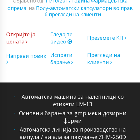
Објавено од
11/10/2017 година
Фармацевтска
опрема
на
Полу-автоматски капсулатори во прав
6 прегледи на клиенти
Откријте ја
Гледајте
Преземете КП
цената
видео
Испрати
Прегледи на
Направи повик
барање
клиенти
Автоматска машина за налепници со
етикети LM-13
Основни барања за gmp меки дозирни
форми
Автоматска линија за производство на
ампула / вијала за пакување ZHM-250D