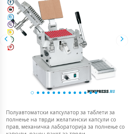
Полуавтоматски капсулатор за таблети за
полнење на тврди желатински капсули со
прав, механичка лабораторија за полнење со
капсули, рачен пакет за тврди