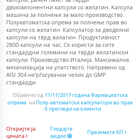
двокомпонентни капсули со желатин. Капсула
машина за полнење за мало производство.
Полуавтоматска опрема за полнење прав во
капсули со желатин. Капсулатор за дводелни
капсули на тврд желатин. Продуктивност
2800 капсули на час. Се користи за сите
стандардни големини на тврди желатински
капсули. Производство Италија. Максимална
механизација на упатството. Направено од
AISI 304 не'рѓосувачки челик до GMP
стандарди.
Објавено од
11/11/2017 година
Фармацевтска
опрема
на
Полу-автоматски капсулатори во прав
6 прегледи на клиенти
Откријте ја
Гледајте
Преземете КП
цената
видео