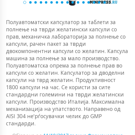
Полуавтоматски капсулатор за таблети за
полнење на тврди желатински капсули со
прав, механичка лабораторија за полнење со
капсули, рачен пакет за тврди
двокомпонентни капсули со желатин. Капсула
машина за полнење за мало производство.
Полуавтоматска опрема за полнење прав во
капсули со желатин. Капсулатор за дводелни
капсули на тврд желатин. Продуктивност
1800 капсули на час. Се користи за сите
стандардни големини на тврди желатински
капсули. Производство Италија. Максимална
механизација на упатството. Направено од
AISI 304 не'рѓосувачки челик до GMP
стандарди.