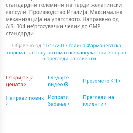
стандардни големини на тврди желатински
капсули. Производство Италија. Максимална
механизација на упатството. Направено од
AISI 304 не'рѓосувачки челик до GMP
стандарди.
Објавено од
11/11/2017 година
Фармацевтска
опрема
на
Полу-автоматски капсулатори во прав
6 прегледи на клиенти
Откријте ја
Гледајте
Преземете КП
цената
видео
Испрати
Прегледи на
Направи повик
барање
клиенти