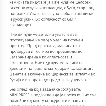
хемиската индустрија. Ние нудиме целосен
опсег на услуги: инсталација, обука, старт-ап,
поправка. Упатства за употреба на англиски
и руски јазик. Во согласност со GMP
стандардот.
Ние ви нудиме детални упатства за
поставување на овој модел на истечен
принтер. Пред пратката, машината се
проверува и тестира во производство.
Загарантирана е комплетноста и
ефикасноста. Ние одржуваме залихи на
делови и потрошни материјали во магацин.
Цената е вклучена во царинските исплати во
Русија и испорака до градот на купувачот.
Без оглед на која задача се соочувате,
MINIPRESS е подготвен да ја преземе. Ние сме
помоќни од многу конкуренти и нашата