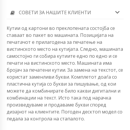
СОВЕТИ ЗА НАШИТЕ КЛИЕНТИ
Кутии од картони во преклопената состојба се
ставаат во пакет во машината. Позицијата на
печатачот е прилагодена за печатење на
вистинското место на кутијата. Следно, машината
самостојно ги собира кутиите едно по едно и се
печати на вистинското место. Машината има
бројач за печатени кутии. За замена на текстот, се
користат заменливи букви.
Комплетот доаѓа со
пластична кутија со букви за пишување, од кои
можете да комбинирате било какви дигитални и
комбинации на текст. Исто така под нарачка
произведуваме и продаваме букви според
дизајнот на клиентите. Погоден десктоп модел со
педала за контрола на стапалото.