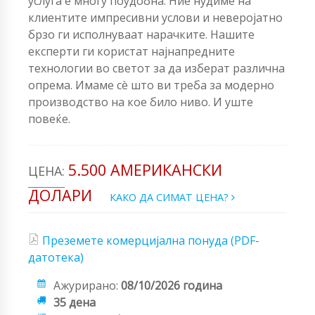
услуга е многу поудобна. Ние нудиме на
клиентите импресивни услови и неверојатно
брзо ги исполнуваат нарачките. Нашите
експерти ги користат најнапредните
технологии во светот за да изберат различна
опрема. Имаме сè што ви треба за модерно
производство на кое било ниво. И уште
повеќе.
5.500 АМЕРИКАНСКИ
ЦЕНА:
ДОЛАРИ
КАКО ДА СИМАТ ЦЕНА?
Преземете комерцијална понуда (PDF-
датотека)
Ажурирано:
08/10/2026 година
35 дена