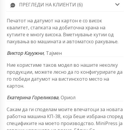
ПРЕГЛЕДИ НА КЛИЕНТИ (6)
Печатот на датумот на картон е со висок
квалитет, стапката на добиточна храна на
кутиите е многу висока. Вметнување кутии од
пакувања во машината и автоматско ракување.
Виктор Каyужни
,
Тајмен
Ние користиме таков модел во нашите неколку
продукции, можете лесно да го конфигурирате да
го победи датумот на вистинското место на
картон.
Екатерина Гореликова
,
Ориол
Сакам да ги споделам моите впечатоци за новата
работна машина КП-38, која беше избрана според
спецификите на моето производство. MiniPress ја