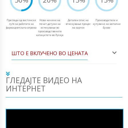
Прегледи од вистински
Нови начини на
Детален опис на
Производители и
луѓе за работата на
печат датуми на
втиснување процес
купувачи на метални
фармацевтската опрема
истекување во
на картон
букви
производствените
капацитети во Русија
ШТО Е ВКЛУЧЕНО ВО ЦЕНАТА
ГЛЕДАЈТЕ ВИДЕО НА
ИНТЕРНЕТ