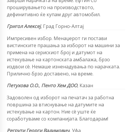
заврши нарачката на време. Ефтин Со
проширувањето на производството,
дефинитивно ќе купам друг автомобил.
Григол Алексеј
,
Град Горно-Алтај
Импресивен избор. Менаџерот ги постави
вистинските прашања за изборот на машини за
примена на серискиот број и датумот на
истекување на картонската амбалажа, брзо
издвои сè. Немаше изненадувања по нарачката.
Прилично брзо доставено, на време.
Петухова
О.О.
,
Пенто Хем ДОО
,
Казан
Задоволен од изборот на печатач за работна
површина за втиснување на датумите на
истекување на картон. Ние сè уште ќе
соработуваме со компанијата. Благодарам!
Регрути Георги Вадимович
, Уфа