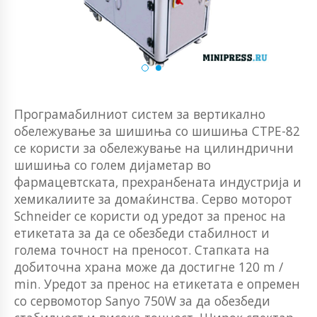
Програмабилниот систем за вертикално
обележување за шишиња со шишиња CTPE-82
се користи за обележување на цилиндрични
шишиња со голем дијаметар во
фармацевтската, прехранбената индустрија и
хемикалиите за домаќинства. Серво моторот
Schneider се користи од уредот за пренос на
етикетата за да се обезбеди стабилност и
голема точност на преносот. Стапката на
добиточна храна може да достигне 120 m /
min. Уредот за пренос на етикетата е опремен
со сервомотор Sanyo 750W за да обезбеди