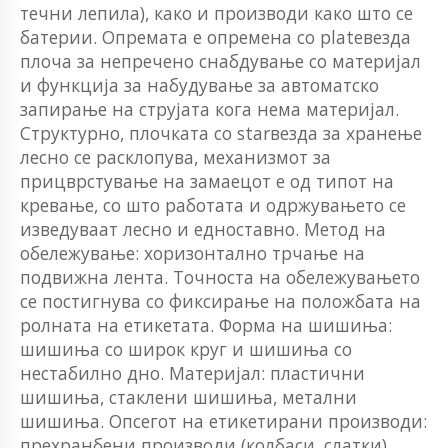
течни лепила), како и производи како што се
батерии. Опремата е опремена со plateвезда
плоча за непречено снабдување со материјал
и функција за набудување за автоматско
запирање на струјата кога нема материјал.
Структурно, плочката со starвезда за хранење
лесно се расклопува, механизмот за
прицврстување на замаецот е од типот на
кревање, со што работата и одржувањето се
изведуваат лесно и едноставно. Метод на
обележување: хоризонтално трчање на
подвижна лента. Точноста на обележувањето
се постигнува со фиксирање на положбата на
ролната на етикетата. Форма на шишиња:
шишиња со широк круг и шишиња со
нестабилно дно. Материјал: пластични
шишиња, стаклени шишиња, метални
шишиња. Опсегот на етикетирани производи:
прехранбени производи (колбаси, слатки),