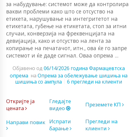
за набудување: системот може да контролира
вакви проблеми како што се отсуство на
етикета, нарушување на интегритетот на
етикетата, губење на етикетата, стоп за итни
случаи, конверзија на фреквенцијата на
девијација, како и отсуство на лента за
копирање на печатачот, итн., ова ќе го запре
системот и ќе даде сигнал. Оваа опрема ...
Објавено од
06/14/2026 година
Фармацевтска
опрема
на
Опрема за обележување шишиња на
шишиња со ампула
6 прегледи на клиенти
Откријте ја
Гледајте
Преземете КП
цената
видео
Испрати
Прегледи на
Направи повик
барање
клиенти