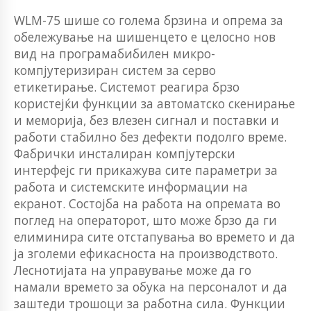
WLM-75 шише со голема брзина и опрема за
обележување на шишенцето е целосно нов
вид на програмабибилен микро-
компјутеризиран систем за серво
етикетирање. Системот реагира брзо
користејќи функции за автоматско скенирање
и меморија, без влезен сигнал и поставки и
работи стабилно без дефекти подолго време.
Фабрички инсталиран компјутерски
интерфејс ги прикажува сите параметри за
работа и системските информации на
екранот. Состојба на работа на опремата во
поглед на операторот, што може брзо да ги
елиминира сите отстапувања во времето и да
ја зголеми ефикасноста на производството.
Леснотијата на управување може да го
намали времето за обука на персоналот и да
заштеди трошоци за работна сила. Функции