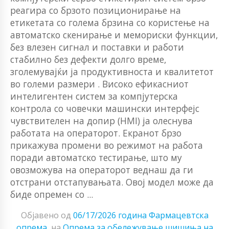
реагира со брзото позиционирање на
етикетата со голема брзина со користење на
автоматско скенирање и мемориски функции,
без влезен сигнал и поставки и работи
стабилно без дефекти долго време,
зголемувајќи ја продуктивноста и квалитетот
во големи размери . Високо ефикасниот
интелигентен систем за компјутерска
контрола со човечки машински интерфејс
чувствителен на допир (HMI) ја олеснува
работата на операторот. Екранот брзо
прикажува промени во режимот на работа
поради автоматско тестирање, што му
овозможува на операторот веднаш да ги
отстрани отстапувањата. Овој модел може да
биде опремен со ...
Објавено од
06/17/2026 година
Фармацевтска
опрема
на
Опрема за обележување шишиња на