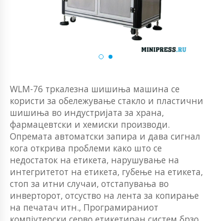
WLM-76 тркалезна шишиња машина се
користи за обележување стакло и пластични
шишиња во индустријата за храна,
фармацевтски и хемиски производи.
Опремата автоматски запира и дава сигнал
кога открива проблеми како што се
недостаток на етикета, нарушување на
интегритетот на етикета, губење на етикета,
стоп за итни случаи, отстапувања во
инверторот, отсуство на лента за копирање
на печатач итн., Програмираниот
компјутерски серво етикетиран систем брзо