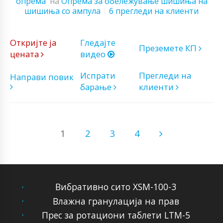
опрема
на
Опрема за обележување шишиња на
шишиња со ампула
6 прегледи на клиенти
Откријте ја
Гледајте
Преземете КП
цената
видео
Испрати
Прегледи на
Направи повик
барање
клиенти
1
2
3
4
Вибративно сито XSM-100-3
Влажна гранулација на прав
Прес за ротациони таблети LTM-5