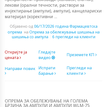
лекови (орални течности, раствори за
инјектирање (ампули), ампули), канцелариски
материјал (корективни ...
Објавено од
06/17/2026 година
Фармацевтска
опрема
на
Опрема за обележување шишиња на
шишиња со ампула
6 прегледи на клиенти
Откријте ја
Гледајте
Преземете КП
цената
видео
Испрати
Прегледи на
Направи повик
барање
клиенти
ОПРЕМА ЗА ОБЕЛЕЖУВАЊЕ НА ГОЛЕМА
БРЗИНА ЗА АМПУЛИ И АМПУЛИ WLM-75