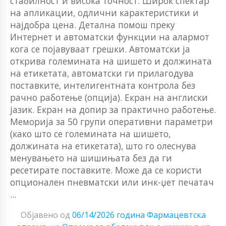
стабилност и висока точност. Широк спектар
на апликации, одлични карактеристики и
најдобра цена. Детална помош преку
Интернет и автоматски функции на алармот
кога се појавуваат грешки. Автоматски ја
открива големината на шишето и должината
на етикетата, автоматски ги прилагодува
поставките, интелигентната контрола без
рачно работење (опција). Екран на англиски
јазик. Екран на допир за практично работење.
Меморија за 50 групи оперативни параметри
(како што се големината на шишето,
должината на етикетата), што го олеснува
менувањето на шишињата без да ги
ресетирате поставките. Може да се користи
опционален пневматски или инк-џет печатач
...
Објавено од
06/14/2026 година
Фармацевтска