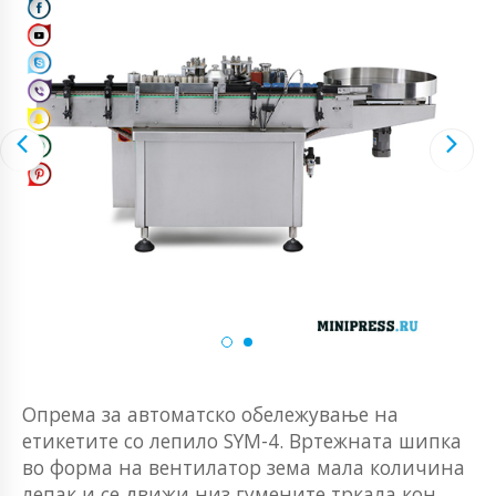
Опрема за автоматско обележување на
етикетите со лепило SYM-4. Вртежната шипка
во форма на вентилатор зема мала количина
лепак и се движи низ гумените тркала кон