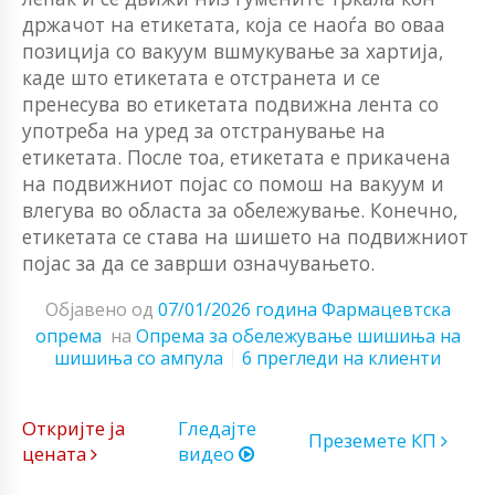
држачот на етикетата, која се наоѓа во оваа
позиција со вакуум вшмукување за хартија,
каде што етикетата е отстранета и се
пренесува во етикетата подвижна лента со
употреба на уред за отстранување на
етикетата. После тоа, етикетата е прикачена
на подвижниот појас со помош на вакуум и
влегува во областа за обележување. Конечно,
етикетата се става на шишето на подвижниот
појас за да се заврши означувањето.
Објавено од
07/01/2026 година
Фармацевтска
опрема
на
Опрема за обележување шишиња на
шишиња со ампула
6 прегледи на клиенти
Откријте ја
Гледајте
Преземете КП
цената
видео