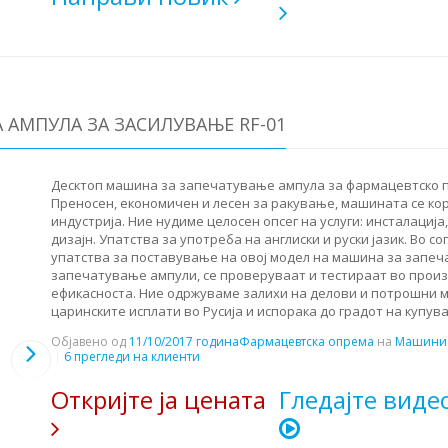
 АМПУЛА ЗА ЗАСИЛУВАЊЕ RF-01
Десктоп машина за запечатување ампула за фармацевтско пр
Преносен, економичен и лесен за ракување, машината се ко
индустрија. Ние нудиме целосен опсег на услуги: инсталација
дизајн. Упатства за употреба на англиски и руски јазик. Во 
упатства за поставување на овој модел на машина за запеч
запечатување ампули, се проверуваат и тестираат во произ
ефикасноста. Ние одржуваме залихи на делови и потрошни м
царинските исплати во Русија и испорака до градот на купува
Објавено од
11/10/2017 година
Фармацевтска опрема
на
Машини 
6 прегледи на клиенти
Откријте ја цената
Гледајте виде