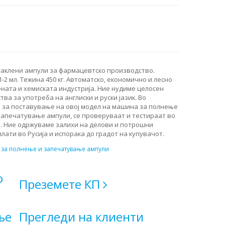
аклени ампули за фармацевтско производство.
2 мл. Тежина 450 кг. Автоматско, економично и лесно
ната и хемиската индустрија. Ние нудиме целосен
ства за употреба на англиски и руски јазик. Во
а за поставување на овој модел на машина за полнење
запечатување ампули, се проверуваат и тестираат во
. Ние одржуваме залихи на делови и потрошни
лати во Русија и испорака до градот на купувачот.
за полнење и запечатување ампули
о
Преземете КП
ње
Прегледи на клиенти