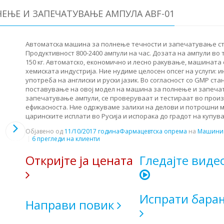
ЕЊЕ И ЗАПЕЧАТУВАЊЕ АМПУЛА ABF-01
Автоматска машина за полнење течности и запечатување ст
Продуктивност 800-2400 ампули на час. Дозата на ампули во три
150 кг. Автоматско, економично и лесно ракување, машината
хемиската индустрија. Ние нудиме целосен опсег на услуги: ин
употреба на англиски и руски јазик. Во согласност со GMP ст
поставување на овој модел на машина за полнење и запечат
запечатување ампули, се проверуваат и тестираат во произ
ефикасноста. Ние одржуваме залихи на делови и потрошни м
царинските исплати во Русија и испорака до градот на купува
Објавено од
11/10/2017 година
Фармацевтска опрема
на
Машини 
6 прегледи на клиенти
Откријте ја цената
Гледајте виде
Испрати бара
Направи повик