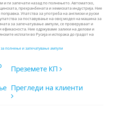
ли и ги запечати назад по полнењето. Автоматско,
цинската, прехранбената и хемиската индустрија. Ние
, поправка. Упатства за употреба на англиски и руски
и упатства за поставување на овој модел на машина за
ината за запечатување ампули, се проверуваат и
и ефикасноста. Ние одржуваме залихи на делови и
нските исплати во Русија и испорака до градот на
за полнење и запечатување ампули
о
Преземете КП
ње
Прегледи на клиенти