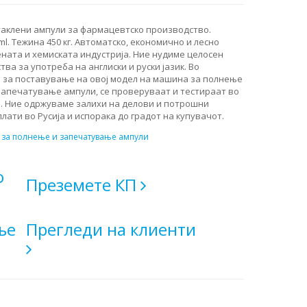
аклени ампули за фармацевтско производство.
ml. Тежина 450 кг. Автоматско, економично и лесно
ната и хемиската индустрија. Ние нудиме целосен
ства за употреба на англиски и руски јазик. Во
а за поставување на овој модел на машина за полнење
запечатување ампули, се проверуваат и тестираат во
. Ние одржуваме залихи на делови и потрошни
лати во Русија и испорака до градот на купувачот.
за полнење и запечатување ампули
о
Преземете КП
ње
Прегледи на клиенти