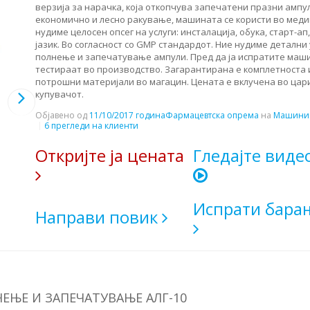
верзија за нарачка, која откопчува запечатени празни ампу
економично и лесно ракување, машината се користи во меди
нудиме целосен опсег на услуги: инсталација, обука, старт-ап
јазик. Во согласност со GMP стандардот. Ние нудиме деталн
полнење и запечатување ампули. Пред да ја испратите маш
тестираат во производство. Загарантирана е комплетноста 
потрошни материјали во магацин. Цената е вклучена во цари
купувачот.
Објавено од
11/10/2017 година
Фармацевтска опрема
на
Машини 
6 прегледи на клиенти
Откријте ја цената
Гледајте виде
Испрати бара
Направи повик
ЕЊЕ И ЗАПЕЧАТУВАЊЕ АЛГ-10