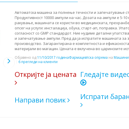
Автоматска машина за полнење течности и запечатување ст
Продуктивност 10000 ампули на час. Дозата на ампули е 5-10 
ракување, машината се користи во медицинската, прехранбе
опсег на услуги: инсталација, обука, старт-ап, поправка. Упат
согласност со GMP стандардот. Ние нудиме детални упатств
и запечатување ампули. Пред да ја испратите машината за 
производство. Загарантирана е комплетноста и ефикасноста
материјали во магацин. Цената е вклучена во царинските исп
Објавено од
11/10/2017 година
Фармацевтска опрема
на
Машини 
6 прегледи на клиенти
Откријте ја цената
Гледајте виде
Испрати бара
Направи повик