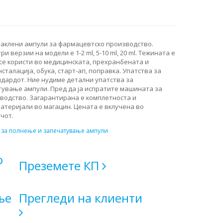
аклени ампули за фармацевтско производство.
 верзии на модели е 1-2 ml, 5-10 ml, 20 ml. Тежината е
 се користи во медицинската, прехранбената и
сталација, обука, старт-ап, поправка. Упатства за
андардот. Ние нудиме детални упатства за
ување ампули. Пред да ја испратите машината за
водство. Загарантирана е комплетноста и
атеријали во магацин. Цената е вклучена во
чот.
за полнење и запечатување ампули
о
Преземете КП
ње
Прегледи на клиенти