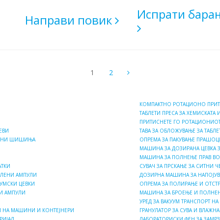
Испрати бара
Направи повик
1
2
КОМПАКТНО РОТАЦИОНО ПРИТИ
ТАБЛЕТИ ПРЕСА ЗА ХЕМИСКАТА 
ПРИТИСНЕТЕ ГО РОТАЦИОНИОТ 
ЕВИ
ТАВА ЗА ОБЛОЖУВАЊЕ ЗА ТАБЛ
ЛЕНИ ШИШИЊА
ОПРЕМА ЗА ПАКУВАЊЕ ПРАШО
МАШИНА ЗА ДОЗИРАНА ЦЕВКА 
МАШИНА ЗА ПОЛНЕЊЕ ПРАВ ВО
АТКИ
СУВАЧ ЗА ПРСКАЊЕ ЗА СИТНИ Ч
КЛЕНИ АМПУЛИ
ДОЗИРНА МАШИНА ЗА НАПОЈУ
УМСКИ ЦЕВКИ
ОПРЕМА ЗА ПОЛИРАЊЕ И ОТСТ
И АМПУЛИ
МАШИНА ЗА БРОЕЊЕ И ПОЛНЕЊ
УРЕД ЗА ВАКУУМ ТРАНСПОРТ Н
РИ НА МАШИНИ И КОНТЕЈНЕРИ
ГРАНУЛАТОР ЗА СУВА И ВЛАЖНА
РИЈАЛ
ЛАБОРАТОРИСКИ ФЕН ЗА ЗАМРЗ