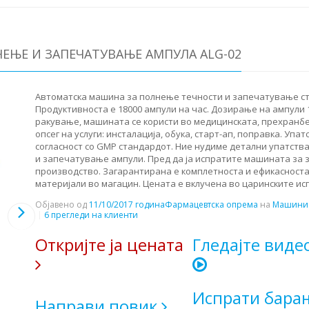
ЕЊЕ И ЗАПЕЧАТУВАЊЕ АМПУЛА ALG-02
Автоматска машина за полнење течности и запечатување ст
Продуктивноста е 18000 ампули на час. Дозирање на ампули 1-
ракување, машината се користи во медицинската, прехранбе
опсег на услуги: инсталација, обука, старт-ап, поправка. Упат
согласност со GMP стандардот. Ние нудиме детални упатств
и запечатување ампули. Пред да ја испратите машината за 
производство. Загарантирана е комплетноста и ефикасноста
материјали во магацин. Цената е вклучена во царинските исп
Објавено од
11/10/2017 година
Фармацевтска опрема
на
Машини 
6 прегледи на клиенти
Откријте ја цената
Гледајте виде
Испрати бара
Направи повик