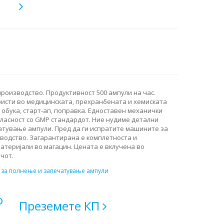
оизводство. Продуктивност 500 ампули на час.
ристи во медицинската, прехранбената и хемиската
, обука, старт-ап, поправка. Едноставен механички
согласност со GMP стандардот. Ние нудиме детални
атување ампули. Пред да ги испратите машините за
водство. Загарантирана е комплетноста и
атеријали во магацин. Цената е вклучена во
чот.
за полнење и запечатување ампули
о
Преземете КП