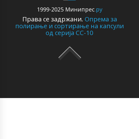
1999-2025 Минипрес
.ру
Права се задржани.
Опрема за
полирање и сортирање на капсули
од серија CC-10