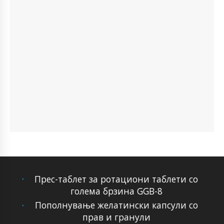
Прес-таблет за ротациони таблети со
голема брзина GGB-8
Пополнување желатински капсули со
прав и гранули