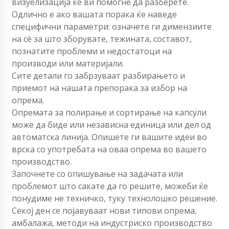
визуелизација ќе ви помогне да разберете.
Одлично е ако вашата порака ќе наведе
специфични параметри: означете ги димензиите
на сè за што зборувате, тежината, составот,
познатите проблеми и недостатоци на
производи или материјали.
Сите детали го забрзуваат разбирањето и
приемот на нашата препорака за избор на
опрема.
Опремата за полирање и сортирање на капсули
може да биде или независна единица или дел од
автоматска линија. Опишете ги вашите идеи во
врска со употребата на оваа опрема во вашето
производство.
Започнете со опишување на задачата или
проблемот што сакате да го решите, можеби ќе
понудиме не техничко, туку технолошко решение.
Секој ден се појавуваат нови типови опрема,
амбалажа, методи на индустриско производство