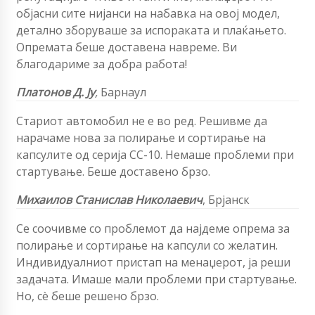
објасни сите нијанси на набавка на овој модел,
детално зборуваше за испораката и плаќањето.
Опремата беше доставена навреме. Ви
благодариме за добра работа!
Платонов Д. Ју
,
Барнаул
Стариот автомобил не е во ред. Решивме да
нарачаме нова за полирање и сортирање на
капсулите од серија CC-10. Немаше проблеми при
стартување. Беше доставено брзо.
Михаилов Станислав Николаевич
, Брјанск
Се соочивме со проблемот да најдеме опрема за
полирање и сортирање на капсули со желатин.
Индивидуалниот пристап на менаџерот, ја реши
задачата. Имаше мали проблеми при стартување.
Но, сè беше решено брзо.