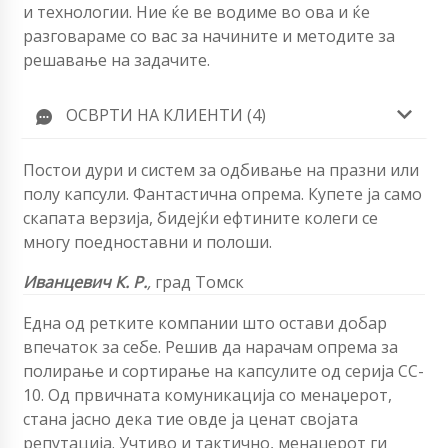
и технологии. Ние ќе ве водиме во ова и ќе
разговараме со вас за начините и методите за
решавање на задачите.
ОСВРТИ НА КЛИЕНТИ (4)
Постои дури и систем за одбивање на празни или
полу капсули. Фантастична опрема. Купете ја само
скапата верзија, бидејќи ефтините колеги се
многу поедноставни и полоши.
Иванцевич К. Р.
,
град Томск
Една од ретките компании што остави добар
впечаток за себе. Решив да нарачам опрема за
полирање и сортирање на капсулите од серија CC-
10. Од првичната комуникација со менаџерот,
стана јасно дека тие овде ја ценат својата
репутација. Учтиво и тактично, менаџерот ги