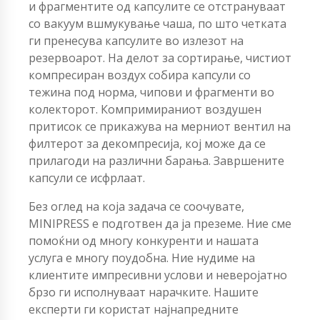
и фрагментите од капсулите се отстрануваат
со вакуум вшмукување чаша, по што четката
ги пренесува капсулите во излезот на
резервоарот. На делот за сортирање, чистиот
компресиран воздух собира капсули со
тежина под норма, чипови и фрагменти во
колекторот. Компримираниот воздушен
притисок се прикажува на мерниот вентил на
филтерот за декомпресија, кој може да се
прилагоди на различни барања. Завршените
капсули се исфрлаат.
Без оглед на која задача се соочувате,
MINIPRESS е подготвен да ја преземе. Ние сме
помоќни од многу конкуренти и нашата
услуга е многу поудобна. Ние нудиме на
клиентите импресивни услови и неверојатно
брзо ги исполнуваат нарачките. Нашите
експерти ги користат најнапредните