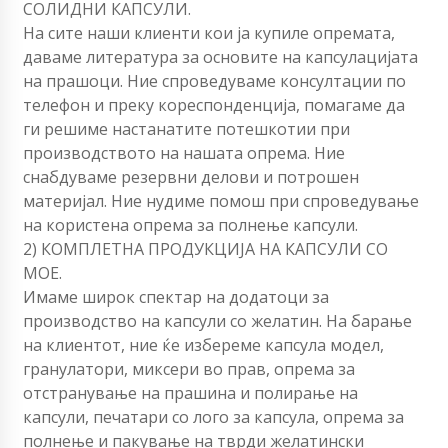
СОЛИДНИ КАПСУЛИ.
На сите наши клиенти кои ја купиле опремата,
даваме литература за основите на капсулацијата
на прашоци. Ние спроведуваме консултации по
телефон и преку кореспонденција, помагаме да
ги решиме настанатите потешкотии при
производството на нашата опрема. Ние
снабдуваме резервни делови и потрошен
материјал. Ние нудиме помош при спроведување
на користена опрема за полнење капсули.
2) КОМПЛЕТНА ПРОДУКЦИЈА НА КАПСУЛИ СО
МОЕ.
Имаме широк спектар на додатоци за
производство на капсули со желатин. На барање
на клиентот, ние ќе избереме капсула модел,
гранулатори, миксери во прав, опрема за
отстранување на прашина и полирање на
капсули, печатари со лого за капсула, опрема за
полнење и пакување на тврди желатински