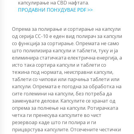
капсулирање на CBD нафтата.
ПРОДАВНИ ПОНУДУВАЕ PDF >>
Опрема за полирање и сортирање на капсули
од серија CC-10 е еден вид полирач за капсули
со функција за сортирање. Опремата не само
што полилизира капсули и таблети, туку и ја
елиминира статичката електрична енергија, а
исто така сортира капсули и таблети со
тежина под нормата, неисправни капсули,
таблети со чипови или парчиња таблети или
капсули. Опремата е погодна за обработка на
сите големини на капсули, без потреба да
заменувате делови. Капсулите се хранат од
опрема за полнење на капсули. Ротирачката
четка ги пренесува капсулите во чист
резервоар каде што ги полира и ги
прицврстува капсулите. Отсечените честички