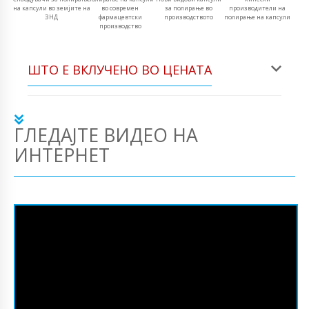
на капсули во земјите на
во современ
за полирање во
производители на
ЗНД
фармацевтски
производството
полирање на капсули
производство
ШТО Е ВКЛУЧЕНО ВО ЦЕНАТА
ГЛЕДАЈТЕ ВИДЕО НА
ИНТЕРНЕТ