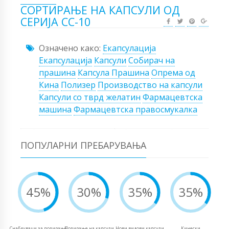
СОРТИРАЊЕ НА КАПСУЛИ ОД
СЕРИЈА CC-10
Означено како:
Екапсулација
Екапсулација
Капсули
Собирач на
прашина
Капсула Прашина
Опрема од
Кина
Полизер
Производство на капсули
Капсули со тврд желатин
Фармацевтска
машина
Фармацевтска правосмукалка
ПОПУЛАРНИ ПРЕБАРУВАЊА
45%
30%
35%
35%
Снабдувачи за полирање
Полирање на капсули
Нови видови капсули
Кинески