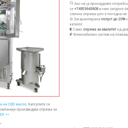
Ако не ја пронајдовте потребна
се
+74953643808
и ние сигурно ќе
слична опрема што е погодна не с
Загарантирана
попуст до 20%
н
каталог.
Само
опрема за квалитет
од дов
Флексибилен систем на плаќа
ја на CBD масло
. Капсулите се
компанија произведува опрема за
DF >>
Т