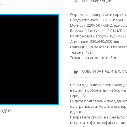
СПЕЦИФИКАЦИИ
Опрема за полирање и сортирањ
Продуктивност: 300,000 парчињ
Моќност: 220V 50 / 60HZ, едноф
Вакуум: 2,7 m3 / min, -0.014 MPa
Компресиран воздух: 0,25 м3 / 
Димензии: 880x640x530 mm
Големина на пакетот: 1150x60
Тежина: 40 кг
Тежина на испорака: 45 кг
СОВЕТИ ЗА НАШИТЕ КЛИ
Некои од нашите препораки до
вашиот проблем при избор на 
серија А.
Бидете подготвени пред да ос
од страницата. Нашите експер
МОДЕЛ:
од вас.
Направете список на она што г
испратите фотографија на сли