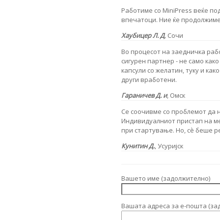
Работиме со MiniPress веќе по
впечатоци. Ние ќе продолжиме
Хаубицер Л. Д
,
Сочи
Во процесот на заедничка рабо
сигурен партнер - не само как
капсули со желатин, туку и как
други вработени.
Гараничев Д. и
, Омск
Се соочивме со проблемот да 
Индивидуалниот пристап на м
при стартување. Но, сè беше р
Кунитин Д.
, Усуријск
Вашето име (задолжително)
Вашата адреса за е-пошта (за