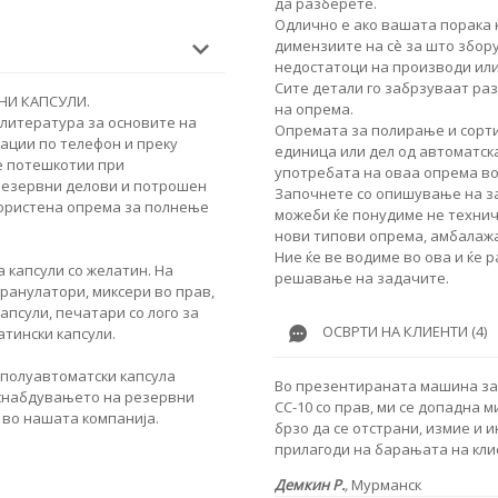
да разберете.
Одлично е ако вашата порака 
димензиите на сè за што збор
недостатоци на производи или
Сите детали го забрзуваат ра
ДНИ КАПСУЛИ.
на опрема.
 литература за основите на
Опремата за полирање и сорти
ации по телефон и преку
единица или дел од автоматска
е потешкотии при
употребата на оваа опрема в
резервни делови и потрошен
Започнете со опишување на за
користена опрема за полнење
можеби ќе понудиме не техничк
нови типови опрема, амбалажа
Ние ќе ве водиме во ова и ќе 
 капсули со желатин. На
решавање на задачите.
гранулатори, миксери во прав,
псули, печатари со лого за
ОСВРТИ НА КЛИЕНТИ (4)
атински капсули.
 полуавтоматски капсула
Во презентираната машина за 
 снабдувањето на резервни
CC-10 со прав, ми се допадна м
и во нашата компанија.
брзо да се отстрани, измие и 
прилагоди на барањата на кли
Демкин Р.
,
Мурманск