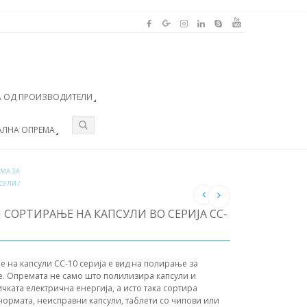
 ОД ПРОИЗВОДИТЕЛИ
АЛНА ОПРЕМА
ЕМА ЗА
ПСУЛИ
/
 СОРТИРАЊЕ НА КАПСУЛИ ВО СЕРИЈА CC-
на капсули CC-10 серија е вид на полирање за
е. Опремата не само што полилизира капсули и
ичката електрична енергија, а исто така сортира
 нормата, неисправни капсули, таблети со чипови или