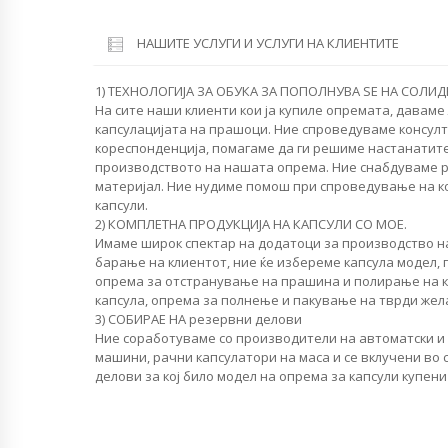
НАШИТЕ УСЛУГИ И УСЛУГИ НА КЛИЕНТИТЕ
1) ТЕХНОЛОГИЈА ЗА ОБУКА ЗА ПОПОЛНУВА SЕ НА СОЛИ
На сите наши клиенти кои ја купиле опремата, даваме
капсулацијата на прашоци. Ние спроведуваме консулт
кореспонденција, помагаме да ги решиме настанатит
производството на нашата опрема. Ние снабдуваме 
материјал. Ние нудиме помош при спроведување на 
капсули.
2) КОМПЛЕТНА ПРОДУКЦИЈА НА КАПСУЛИ СО МОЕ.
Имаме широк спектар на додатоци за производство на
барање на клиентот, ние ќе избереме капсула модел, 
опрема за отстранување на прашина и полирање на ка
капсула, опрема за полнење и пакување на тврди жел
3) СОБИРАЕ НА резервни делови
Ние соработуваме со производители на автоматски и
машини, рачни капсулатори на маса и се вклучени во
делови за кој било модел на опрема за капсули купен