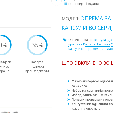
Гаранција:
1 година
ОПРЕМА ЗА
МОДЕЛ:
КАПСУЛИ ВО СЕРИЈ
Означено како:
Екапсулација
0%
35%
прашина
Капсула Прашина
О
Капсули со тврд желатин
Фар
ШТО Е ВКЛУЧЕНО ВО 
 видови
Капсула
ули за
полиери
ирање
производители
Фазно експертско оценув
за 24 часа.
Избор на компанија
произ
Избор
, оптимален за клие
Прием и проверка на опр
Консултации од нашиот сп
живот на опремата.