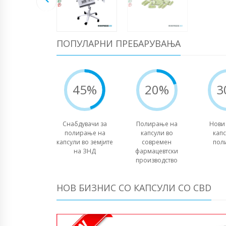
ПОПУЛАРНИ ПРЕБАРУВАЊА
45%
20%
3
Снабдувачи за
Полирање на
Нови
полирање на
капсули во
капс
капсули во земјите
современ
пол
на ЗНД
фармацевтски
производство
НОВ БИЗНИС СО КАПСУЛИ СО CBD