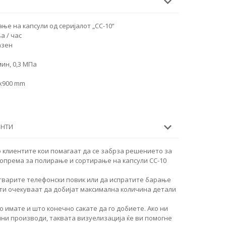
е на капсули од серијалот „CC-10“
а / час
азен
мин, 0,3 МПа
0x900 mm
ЕНТИ
 клиентите кои помагаат да се забрза решението за
опрема за полирање и сортирање на капсули CC-10
тварите телефонски повик или да испратите барање
ти очекуваат да добијат максимална количина детали
о имате и што конечно сакате да го добиете. Ако ни
чни производи, таквата визуелизација ќе ви помогне