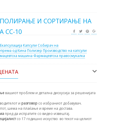
 ПОЛИРАЊЕ И СОРТИРАЊЕ НА
А CC-10
Екапсулација
Капсули
Собирач на
према од Кина
Полизер
Производство на капсули
мацевтска машина
Фармацевтска правосмукалка
ЦЕНАТА
ање
вашиот проблем и детална дискусија за решенијата
водителот и
разговор
со избраниот добавувач.
нтот, шема на плаќање и време на достава.
ема
пред да испратите со видео-извештај.
ецијалист
со 17 годишно искуство
во текот на целиот