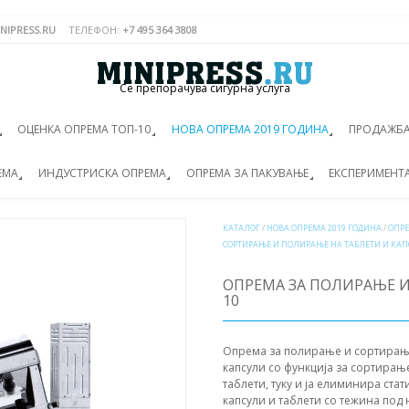
NIPRESS.RU
ТЕЛЕФОН:
+7 495 364 3808
Се препорачува сигурна услуга
ОЦЕНКА ОПРЕМА ТОП-10
НОВА ОПРЕМА 2019 ГОДИНА
ПРОДАЖБА
ЕМА
ИНДУСТРИСКА ОПРЕМА
ОПРЕМА ЗА ПАКУВАЊЕ
ЕКСПЕРИМЕНТ
КАТАЛОГ
/
НОВА ОПРЕМА 2019 ГОДИНА
/
ОПР
СОРТИРАЊЕ И ПОЛИРАЊЕ НА ТАБЛЕТИ И КА
ОПРЕМА ЗА ПОЛИРАЊЕ И
10
Опрема за полирање и сортирање 
капсули со функција за сортирањ
таблети, туку и ја елиминира стат
капсули и таблети со тежина под