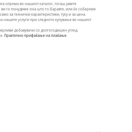
та опрема во нашиот каталог, тогаш јавете
 ви го понудиме она што го баравте, или ќе собереме
амо за технички карактеристики, туку и за цена.
а нашите услуги при следното купување во нашиот
ерливи добавувачи со долгогодишен углед.
ње.
Практично прифаќање на плаќање
.