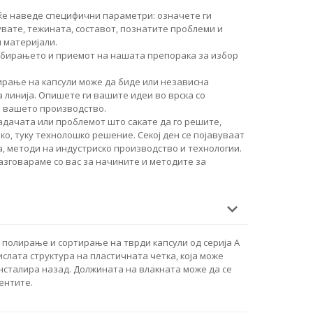
ќе наведе специфични параметри: означете ги
увате, тежината, составот, познатите проблеми и
 материјали.
збирањето и приемот на нашата препорака за избор
рање на капсули може да биде или независна
 линија. Опишете ги вашите идеи во врска со
о вашето производство.
дачата или проблемот што сакате да го решите,
о, туку технолошко решение. Секој ден се појавуваат
, методи на индустриско производство и технологии.
разговараме со вас за начините и методите за
полирање и сортирање на тврди капсули од серија А
ислата структура на пластичната четка, која може
инсталира назад. Должината на влакната може да се
ентите.