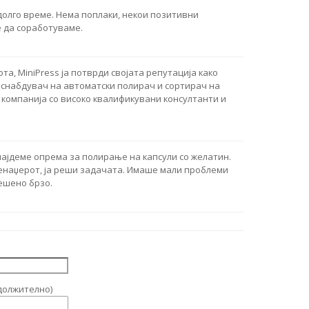
долго време. Нема поплаки, некои позитивни
 да соработуваме.
та, MiniPress ја потврди својата репутација како
о снабдувач на автоматски полирач и сортирач на
о компанија со високо квалификувани консултанти и
најдеме опрема за полирање на капсули со желатин.
енаџерот, ја реши задачата. Имаше мали проблеми
ешено брзо.
должително)