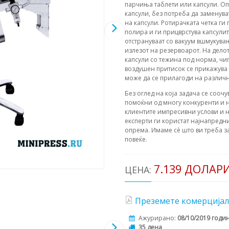
парчиња таблети или капсули. Оп
капсули, без потреба да заменува
на капсули. Ротирачката четка ги
полира и ги прицврстува капсулит
отстрануваат со вакуум вшмукувањ
излезот на резервоарот. На дело
капсули со тежина под норма, ч
воздушен притисок се прикажува 
може да се прилагоди на различ
Без оглед на која задача се соочу
помоќни од многу конкуренти и н
клиентите импресивни услови и н
експерти ги користат најнапредни
опрема. Имаме сè што ви треба з
повеќе.
7.139 ДОЛАР
ЦЕНА:
Преземете комерцијал
Ажурирано:
08/10/2019 годи
35 дена