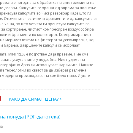
ремата е погодна за обработка на сите големини на
те делови. Капсулите се хранат од опрема за полнење
 пренесува капсулите во чист резервоар каде што ги
е. Отсечените честички и фрагментите од капсулите се
е чаша, по што четката ги пренесува капсулите во
т за сортирање, чистиот компресиран воздух собира
ипови и фрагменти во колекторот. Компримираниот
на мерниот вентил на филтерот за декомпресија, кој
ни барања. Завршените капсули се исфрлаат.
вате, MINIPRESS е подготвен да ја преземе. Ние сме
ашата услуга е многу поудобна. Ние нудиме на
еверојатно брзо ги исполнуваат нарачките. Нашите
те технологии во светот за да изберат различна
а модерно производство на кое било ниво. И уште
И
КАКО ДА СИМАТ ЦЕНА?
на понуда (PDF-датотека)
на