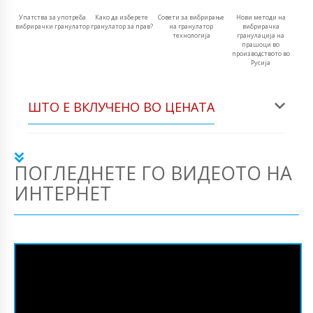
Упатства за употреба
Како да изберете
Совети за вибрирање
Нови методи на
вибрирачки гранулатор
гранулатор за прав?
на гранулатор
вибрирачка
технологија
гранулација на
прашоци во
производството во
Русија
ШТО Е ВКЛУЧЕНО ВО ЦЕНАТА
ПОГЛЕДНЕТЕ ГО ВИДЕОТО НА
ИНТЕРНЕТ