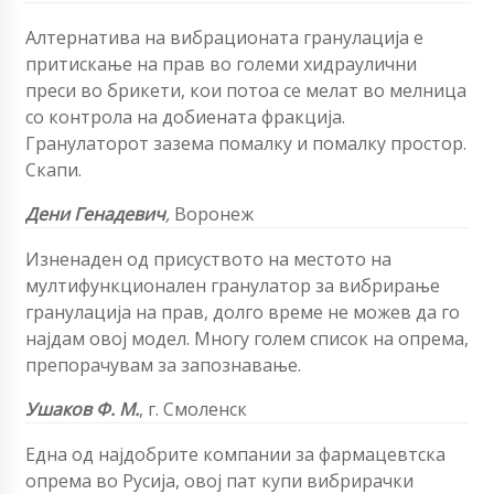
Алтернатива на вибрационата гранулација е
притискање на прав во големи хидраулични
преси во брикети, кои потоа се мелат во мелница
со контрола на добиената фракција.
Гранулаторот зазема помалку и помалку простор.
Скапи.
Дени
Генадевич
,
Воронеж
Изненаден од присуството на местото на
мултифункционален гранулатор за вибрирање
гранулација на прав, долго време не можев да го
најдам овој модел. Многу голем список на опрема,
препорачувам за запознавање.
Ушаков Ф. М.
,
г
. Смоленск
Една од најдобрите компании за фармацевтска
опрема во Русија, овој пат купи вибрирачки