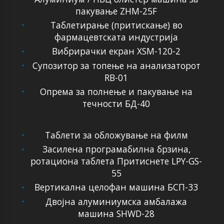
пакување ZHM-25F
Таблетирање (притискање) во
фармацевтската индустрија
Вибрирачки екран XSM-120-2
Супозитор за топење на анализаторот
RB-01
Опрема за полнење и пакување на
течности БД-40
Таблети за обложување на филм
Засилена програмабилна брзина,
ротациона таблета Притиснете LPY-GS-
55
Вертикална целофан машина БСП-33
Двојна алуминиумска амбалажа
машина SHWD-28