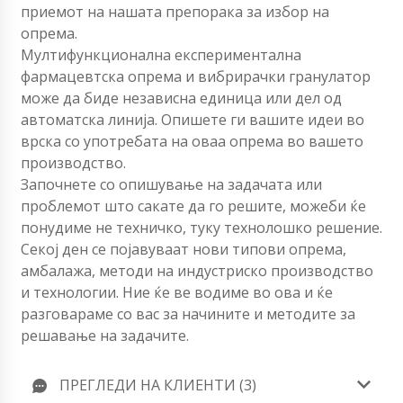
приемот на нашата препорака за избор на
опрема.
Мултифункционална експериментална
фармацевтска опрема и вибрирачки гранулатор
може да биде независна единица или дел од
автоматска линија. Опишете ги вашите идеи во
врска со употребата на оваа опрема во вашето
производство.
Започнете со опишување на задачата или
проблемот што сакате да го решите, можеби ќе
понудиме не техничко, туку технолошко решение.
Секој ден се појавуваат нови типови опрема,
амбалажа, методи на индустриско производство
и технологии. Ние ќе ве водиме во ова и ќе
разговараме со вас за начините и методите за
решавање на задачите.
ПРЕГЛЕДИ НА КЛИЕНТИ (3)