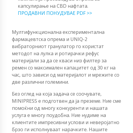
капсулирање на CBD нафтата.
ПРОДАВНИ ПОНУДУВАЕ PDF >>
Мултифункционална експериментална
фармацевтска опрема и UNIQ-2
вибраторниот гранулатор го користат
методот на лулка и ротирачки рефус
материјали за да се кваси низ филтер за
ремен со максимален капацитет од 30 кг на
час, што зависи од материјалот и мрежите со
две различни големини.
Без оглед на која задача се соочувате,
MINIPRESS е подготвен да ја преземе. Ние сме
помоќни од многу конкуренти и нашата
услуга е многу поудобна. Ние нудиме на
клиентите импресивни услови и неверојатно
брзо ги исполнуваат нарачките. Нашите