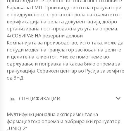
Производите се целосно во согласност со новите
барања за ГМП. Производството на гранулатори
е придружено со строга контрола на квалитетот,
верификација на целата документација, добро
организирана пост-продажна услуга на опрема.
4) СОБИРАЕ НА резервни делови
Компанијата за производство, исто така, може да
понуди модел на гранулатор заснован на целите
и целите на клиентот. Ние ќе помогнеме во
одржување и поправка на каква било опрема за
гранулација. Сервисен центар во Русија за земјите
од ЗНД.
СПЕЦИФИКАЦИИ
Мултифункционална експериментална
фармацевтска опрема и вибрирачки гранулатор
„UNIQ-2“