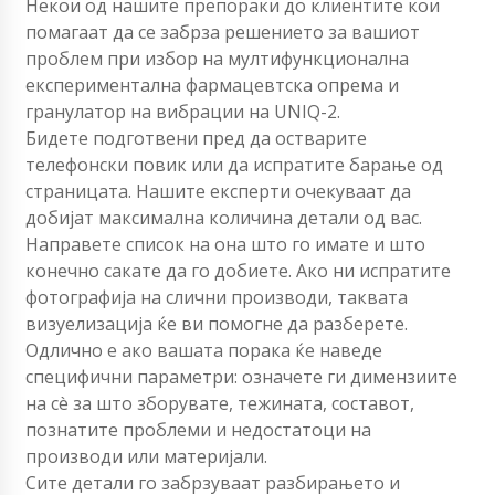
Некои од нашите препораки до клиентите кои
помагаат да се забрза решението за вашиот
проблем при избор на мултифункционална
експериментална фармацевтска опрема и
гранулатор на вибрации на UNIQ-2.
Бидете подготвени пред да остварите
телефонски повик или да испратите барање од
страницата. Нашите експерти очекуваат да
добијат максимална количина детали од вас.
Направете список на она што го имате и што
конечно сакате да го добиете. Ако ни испратите
фотографија на слични производи, таквата
визуелизација ќе ви помогне да разберете.
Одлично е ако вашата порака ќе наведе
специфични параметри: означете ги димензиите
на сè за што зборувате, тежината, составот,
познатите проблеми и недостатоци на
производи или материјали.
Сите детали го забрзуваат разбирањето и