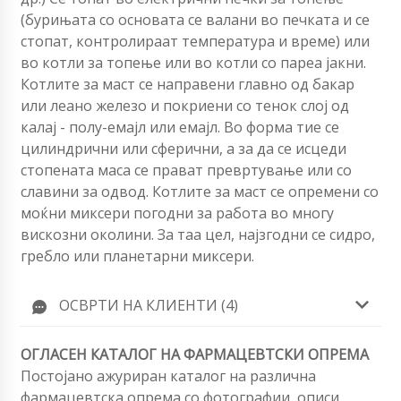
(бурињата со основата се валани во печката и се
стопат, контролираат температура и време) или
во котли за топење или во котли со пареа јакни.
Котлите за маст се направени главно од бакар
или леано железо и покриени со тенок слој од
калај - полу-емајл или емајл. Во форма тие се
цилиндрични или сферични, а за да се исцеди
стопената маса се прават превртување или со
славини за одвод. Котлите за маст се опремени со
моќни миксери погодни за работа во многу
вискозни околини. За таа цел, најзгодни се сидро,
гребло или планетарни миксери.
ОСВРТИ НА КЛИЕНТИ (4)
ОГЛАСЕН КАТАЛОГ НА ФАРМАЦЕВТСКИ ОПРЕМА
Постојано ажуриран каталог на различна
фармацевтска опрема со фотографии, описи,