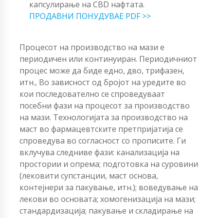
капсулирање на CBD нафтата.
ПРОДАВНИ ПОНУДУВАЕ PDF >>
Процесот на производство на мази е
периодичен или континуиран. Периодичниот
процес може да биде едно, дво, трифазен,
итн., Во зависност од бројот на уредите во
кои последователно се спроведуваат
посебни фази на процесот за производство
на мази. Технологијата за производство на
маст во фармацевтските претпријатија се
спроведува во согласност со прописите. Ги
вклучува следниве фази: канализација на
простории и опрема; подготовка на суровини
(лековити супстанции, маст основа,
контејнери за пакување, итн.); воведување на
лекови во основата; хомогенизација на мази;
стандардизација; пакување и складирање на