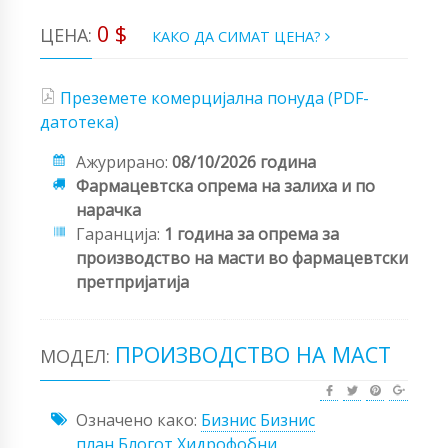
0 $
ЦЕНА:
КАКО ДА СИМАТ ЦЕНА?
Преземете комерцијална понуда (PDF-
датотека)
Ажурирано:
08/10/2026 година
Фармацевтска опрема на залиха и по
нарачка
Гаранција:
1 година за опрема за
производство на масти во фармацевтски
претпријатија
ПРОИЗВОДСТВО НА МАСТ
МОДЕЛ:
Означено како:
Бизнис
Бизнис
план
Блогот
Хидрофобни