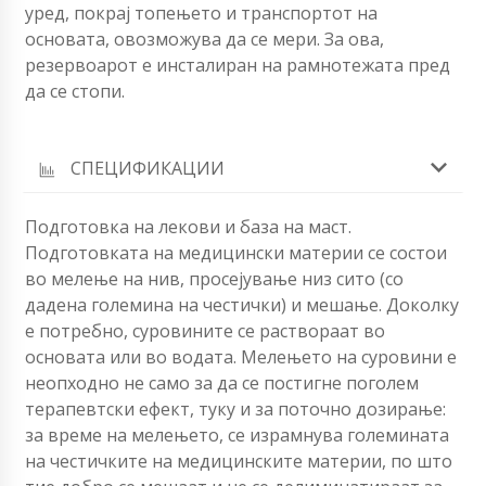
уред, покрај топењето и транспортот на
основата, овозможува да се мери. За ова,
резервоарот е инсталиран на рамнотежата пред
да се стопи.
СПЕЦИФИКАЦИИ
Подготовка на лекови и база на маст.
Подготовката на медицински материи се состои
во мелење на нив, просејување низ сито (со
дадена големина на честички) и мешање. Доколку
е потребно, суровините се раствораат во
основата или во водата. Мелењето на суровини е
неопходно не само за да се постигне поголем
терапевтски ефект, туку и за поточно дозирање:
за време на мелењето, се израмнува големината
на честичките на медицинските материи, по што