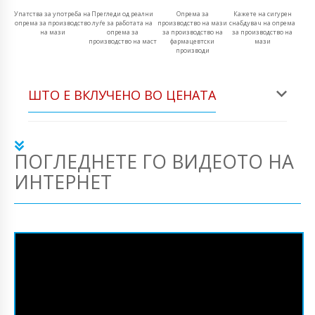
Упатства за употреба на
Прегледи од реални
Опрема за
Кажете на сигурен
опрема за производство
луѓе за работата на
производство на мази
снабдувач на опрема
на мази
опрема за
за производство на
за производство на
производство на маст
фармацевтски
мази
производи
ШТО Е ВКЛУЧЕНО ВО ЦЕНАТА
ПОГЛЕДНЕТЕ ГО ВИДЕОТО НА
ИНТЕРНЕТ