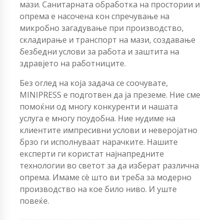
мази. Санитарната обработка на простории и
опрема е насочена кон спречување на
микробно загадување при производство,
складирање и транспорт на мази, создавање
безбедни услови за работа и заштита на
здравјето на работниците.
Без оглед на која задача се соочувате,
MINIPRESS е подготвен да ја преземе. Ние сме
помоќни од многу конкуренти и нашата
услуга е многу поудобна. Ние нудиме на
клиентите импресивни услови и неверојатно
брзо ги исполнуваат нарачките. Нашите
експерти ги користат најнапредните
технологии во светот за да изберат различна
опрема. Имаме сè што ви треба за модерно
производство на кое било ниво. И уште
повеќе.