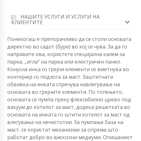
НАШИТЕ УСЛУГИ И УСЛУГИ НА
КЛИЕНТИТЕ
Понекогаш е препорачливо да се стопи основата
директно во садот (буре) во кој се чува. За да го
направите ова, користете специјална калем за
пареа, „игла“ на пареа или електричен панел.
Конусна инка со грејни елементи се вметнува во
контејнер со подлога за маст. Заштитната
обвивка на инката спречува навлегување на
основата во грејните елементи. По топењето,
основата се пумпа преку флексибилно црево под
вакуум до котелот за маст, додека решетката во
основата на инката го штити котелот за маст од
влегување на нечистотии. За пумпање база на
маст, се користат механизми за опрема што
работат добро во вискозни медиуми. Опишаниот