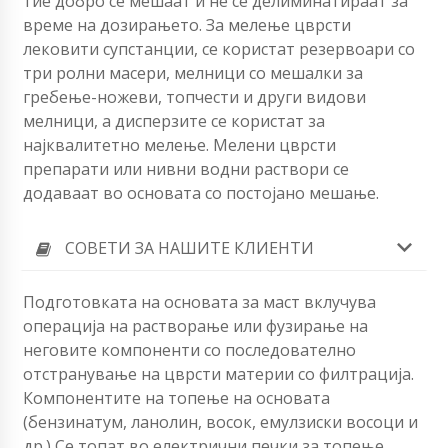
тие добро се мешаат и не се делиминатираат за
време на дозирањето. За мелење цврсти
лековити супстанции, се користат резервоари со
три ролни масери, мелници со мешалки за
гребење-ножеви, топчести и други видови
мелници, а дисперзите се користат за
најквалитетно мелење. Мелени цврсти
препарати или нивни водни раствори се
додаваат во основата со постојано мешање.
СОВЕТИ ЗА НАШИТЕ КЛИЕНТИ
Подготовката на основата за маст вклучува
операција на растворање или фузирање на
неговите компоненти со последователно
отстранување на цврсти материи со филтрација.
Компонентите на топење на основата
(бензинатум, ланолин, восок, емулзиски восоци и
др.) Се топат во електрични печки за топење