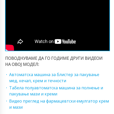
ПОВОДНУВАМЕ ДА ГО ГОДИМЕ ДРУГИ ВИДЕОИ
НА ОВОЈ МОДЕЛ:
Автоматска машина за блистер за пакување
мед, кечап, крем и течности
Табела полуавтоматска машина за полнење и
пакување мази и креми
Видео преглед на фармацевтски емулгатор крем
и мази