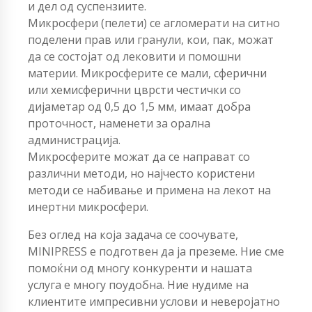
и дел од суспензиите.
Микросфери (пелети) се агломерати на ситно
поделени прав или гранули, кои, пак, можат
да се состојат од лековити и помошни
материи. Микросферите се мали, сферични
или хемисферични цврсти честички со
дијаметар од 0,5 до 1,5 мм, имаат добра
проточност, наменети за орална
администрација.
Микросферите можат да се направат со
различни методи, но најчесто користени
методи се набивање и примена на лекот на
инертни микросфери.
Без оглед на која задача се соочувате,
MINIPRESS е подготвен да ја преземе. Ние сме
помоќни од многу конкуренти и нашата
услуга е многу поудобна. Ние нудиме на
клиентите импресивни услови и неверојатно