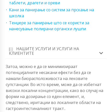
таблети, драгети и ореви
Кани за панирање со систем за прскање на
школка
Тенџере за панирање што се користи за
нанесување полирани органски лушпи
НАШИТЕ УСЛУГИ И УСЛУГИ НА
КЛИЕНТИТЕ
Затоа, можно е да се минимизираат
потенцијалните несакани ефекти без да се
намали биорасположивоста на лековите
супстанции. Во исто време, може да се избегнат
високи локални концентрации, како во случај на
форми на дозирање со еден елемент, и,
следствено, иритации во локалните области на
гастроинтестиналниот тракт..