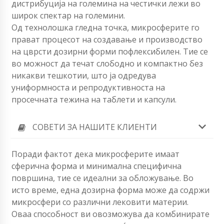
дистрибуција на големина на честички лежи во
широк спектар на големини.
Од технолошка гледна точка, микросферите го
прават процесот на создавање и производство
на цврсти дозирни форми пофлексибилен. Тие се
во можност да течат слободно и компактно без
никакви тешкотии, што ја одредува
униформноста и репродуктивноста на
просечната тежина на таблети и капсули.
СОВЕТИ ЗА НАШИТЕ КЛИЕНТИ
Поради фактот дека микросферите имаат
сферична форма и минимална специфична
површина, тие се идеални за обложување. Во
исто време, една дозирна форма може да содржи
микросфери со различни лековити материи.
Оваа способност ви овозможува да комбинирате