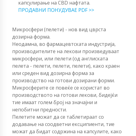
капсулирање на CBD нафтата.
ПРОДАВНИ ПОНУДУВАЕ PDF >>
Микросфери (пелети) - нов вид цврста
дозирна форма.
Неодамна, во фармацевтската индустрија,
производителите на лекови произведуваат
микросфери, или пелети (од англиската
пелета - пелети, пелети, пелети), како краен
или среден вид дозирна форма за
производство на готови дозирани форми.
Микросферите се повеќе се користат во
производството на готови лекови, бидејќи
тие имаат голем број на значајни и
непобитни предности.
Пелетите можат да се таблетираат со
додавање на соодветни ексципиенти, тие
можат да бидат содржина на капсулите, како