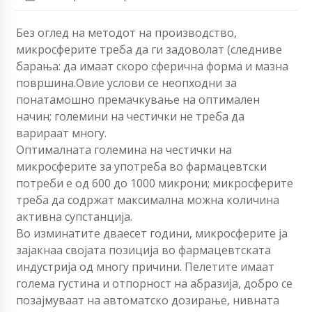
Без оглед на методот на производство,
микросферите треба да ги задоволат (следниве
барања: да имаат скоро сферична форма и мазна
површина.Овие услови се неопходни за
понатамошно премачкување на оптимален
начин; големини на честички не треба да
варираат многу.
Оптималната големина на честички на
микросферите за употреба во фармацевтски
потреби е од 600 до 1000 микрони; микросферите
треба да содржат максимална можна количина
активна супстанција.
Во изминатите дваесет години, микросферите ја
зајакнаа својата позиција во фармацевтската
индустрија од многу причини. Пелетите имаат
голема густина и отпорност на абразија, добро се
позајмуваат на автоматско дозирање, нивната