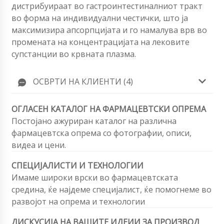
дистрибуираат во гастроинтестиналниот тракт
во форма на индивидуални честички, што ја
максимизира апсорпцијата и го намалува врв во
промената на концентрацијата на лековите
супстанции во крвната плазма.
ОСВРТИ НА КЛИЕНТИ (4)
ОГЛАСЕН КАТАЛОГ НА ФАРМАЦЕВТСКИ ОПРЕМА
Постојано ажуриран каталог на различна
фармацевтска опрема со фотографии, описи,
видеа и цени.
СПЕЦИЈАЛИСТИ И ТЕХНОЛОГИИ
Имаме широки врски во фармацевтската
средина, ќе најдеме специјалист, ќе помогнеме во
развојот на опрема и технологии
ДИСКУСИЈА НА ВАШИТЕ ИДЕИИ ЗА ПРОИЗВОД