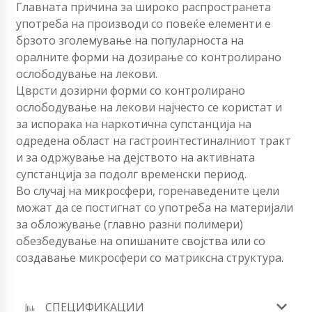
Главната причина за широко распространета
употреба на производи со повеќе елементи е
брзото зголемување на популарноста на
оралните форми на дозирање со контролирано
ослободување на лекови.
Цврсти дозирни форми со контролирано
ослободување на лекови најчесто се користат и
за испорака на наркотична супстанција на
одредена област на гастроинтестиналниот тракт
и за одржување на дејството на активната
супстанција за подолг временски период.
Во случај на микросфери, горенаведените цели
можат да се постигнат со употреба на материјали
за обложување (главно разни полимери)
обезбедување на опишаните својства или со
создавање микросфери со матриксна структура.
СПЕЦИФИКАЦИИ