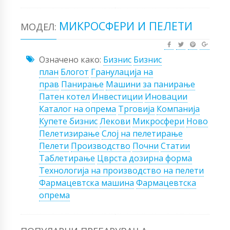
МИКРОСФЕРИ И ПЕЛЕТИ
МОДЕЛ:
Означено како:
Бизнис
Бизнис
план
Блогот
Гранулација на
прав
Панирање
Машини за панирање
Патен котел
Инвестиции
Иновации
Каталог на опрема
Трговија
Компанија
Купете бизнис
Лекови
Микросфери
Ново
Пелетизирање
Слој на пелетирање
Пелети
Производство
Почни
Статии
Таблетирање
Цврста дозирна форма
Технологија на производство на пелети
Фармацевтска машина
Фармацевтска
опрема