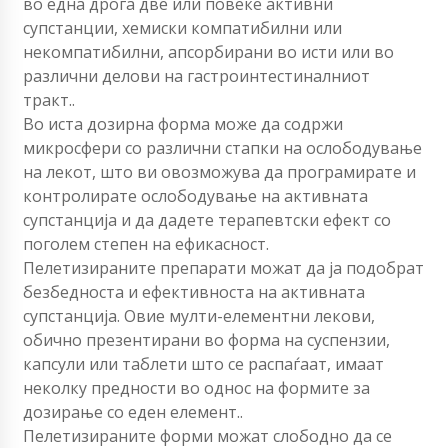
во една дрога две или повеќе активни
супстанции, хемиски компатибилни или
некомпатибилни, апсорбирани во исти или во
различни делови на гастроинтестиналниот
тракт..
Во иста дозирна форма може да содржи
микросфери со различни стапки на ослободување
на лекот, што ви овозможува да програмирате и
контролирате ослободување на активната
супстанција и да дадете терапевтски ефект со
поголем степен на ефикасност.
Пелетизираните препарати можат да ја подобрат
безбедноста и ефективноста на активната
супстанција. Овие мулти-елементни лекови,
обично презентирани во форма на суспензии,
капсули или таблети што се распаѓаат, имаат
неколку предности во однос на формите за
дозирање со еден елемент..
Пелетизираните форми можат слободно да се