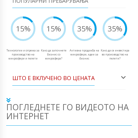
ПОПУЛАРНИ ПРЕБАРУВАЊА
15%
15%
35%
35%
Технологии и опрема за
Како да започнете
Активна продажба на
Како да се инвестира
производство на
бизнис со
микросфери, идеи за
во производство на
микросфери и пелети
микросфера?
бизнис
пелети?
ШТО Е ВКЛУЧЕНО ВО ЦЕНАТА
ПОГЛЕДНЕТЕ ГО ВИДЕОТО НА
ИНТЕРНЕТ