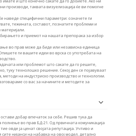
о имате и што конечно сакате да го добиете. Ако ни
чни производи, таквата визуелизација ќе ви помогне
ќе наведе специфични параметри: означете ги
увате, тежината, составот, познатите проблеми и
 материјали.
збирањето и приемот на нашата препорака за избор
ање во прав може да биде или независна единица
 Опишете ги вашите идеи во врска со употребата на
водство.
дачата или проблемот што сакате да го решите,
о, туку технолошко решение. Секој ден се појавуваат
, методи на индустриско производство и технологии.
разговараме со вас за начините и методите за
остави добар впечаток за себе. Решив тука да
 полнење во прав БД-21. Од првичната комуникација
 тие овде ја ценат својата репутација. Учтиво и
и сите нијанси на набавка на овој модел, детално