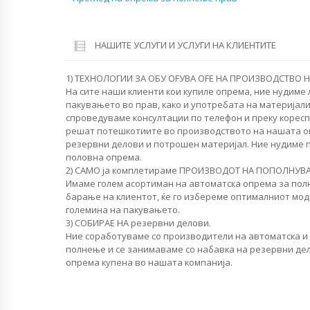
НАШИТЕ УСЛУГИ И УСЛУГИ НА КЛИЕНТИТЕ
1) ТЕХНОЛОГИИ ЗА ОБУ OFУВА OFЕ НА ПРОИЗВОДСТВО Н
На сите наши клиенти кои купиле опрема, ние нудиме
пакувањето во прав, како и употребата на материјали
спроведуваме консултации по телефон и преку коресп
решат потешкотиите во производството на нашата о
резервни делови и потрошен материјал. Ние нудиме
половна опрема.
2) САМО ја комплетираме ПРОИЗВОДОТ НА ПОПОЛНУВА
Имаме голем асортиман на автоматска опрема за пол
барање на клиентот, ќе го избереме оптималниот мод
големина на пакувањето.
3) СОБИРАЕ НА резервни делови.
Ние соработуваме со производители на автоматска и
полнење и се занимаваме со набавка на резервни дел
опрема купена во нашата компанија.