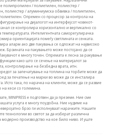
 Во разни материјали за пакување: најразлични
е полипропилен / полиетилен, полиестер /
н, полиестер / алуминиумска обвивка / полиетилен,
/ полиетилен. Опремен со процесор за контрола на
нфигурирање на дијалогот на интерфејсот човекот-
канал се контролира хоризонтално и вертикално со
а температурата. Интелигентната саморегулирачка
рмира ориентацијата помеѓу светлината и сенката.
ира аларм ако две пакувања се одложат на највисоко
еж. Брзината на пакувањето може постојано да се
Пакувачот е многу точен. Опремата е лесна за ракување
 функции како што се сечење на материјалот за
та, контролирање на безбедна врата, итн.
уредот за запечатување на топлина на торбите може да
уред за печатење на марки во може да се инсталира
. Исто така, по нарачка на клиенти, може да се развие
о на кеси со големина.
вате, MINIPRESS е подготвен да ја преземе. Ние сме
ашата услуга е многу поудобна. Ние нудиме на
еверојатно брзо ги исполнуваат нарачките. Нашите
те технологии во светот за да изберат различна
а модерно производство на кое било ниво. И уште