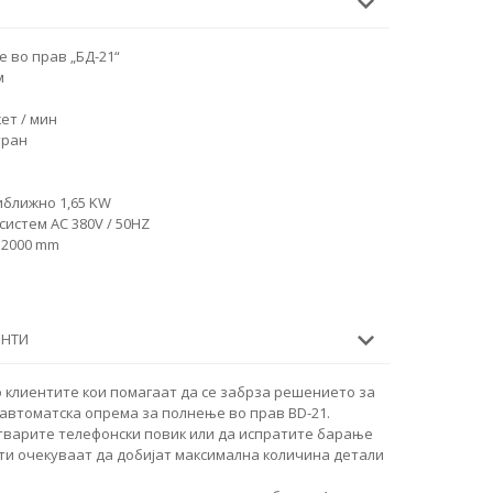
 во прав „БД-21“
м
кет / мин
тран
иближно 1,65 KW
систем AC 380V / 50HZ
× 2000 mm
ЕНТИ
 клиентите кои помагаат да се забрза решението за
автоматска опрема за полнење во прав BD-21.
тварите телефонски повик или да испратите барање
ти очекуваат да добијат максимална количина детали