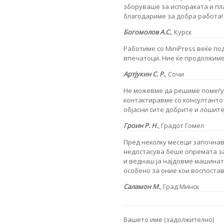
зборуваше за испораката и п
благодариме за добра работа!
Богомолов А.С.
,
Курск
Работиме со MiniPress веќе по
впечатоци. Ние ќе продолжиме
Артјукин С. Р.
,
Сочи
Не можевме да решиме помеѓу
контактиравме со консултантот 
објасни сите добрите и лошите
Гроин Р. Н.
,
Градот Гомел
Пред неколку месеци започнав
недостасува беше опремата за
и веднаш ја најдовме машинат
особено за оние кои воспоста
Саламон М.
,
Град Минск
Вашето име (задолжително)