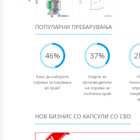
ПОПУЛАРНИ ПРЕБАРУВАЊА
46%
37%
2
Како да изберете
Осврти за
Н
опрема за пакување
производители
техно
во прав?
на опрема за
опр
полнење прав
паку
п
НОВ БИЗНИС СО КАПСУЛИ СО CBD