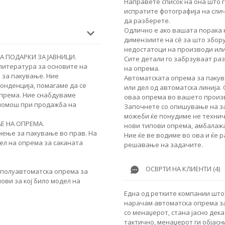
Направете список на она што г
испратите фотографија на сли
да разберете.
Одлично е ако вашата порака 
димензиите на сè за што збор
недостатоци на производи или
А ПОДАРКИ ЗА ЈАВНИЦИ.
Сите детали го забрзуваат ра
 литература за основите на
на опрема.
 за пакување. Ние
Автоматската опрема за пакув
онденција, помагаме да се
или дел од автоматска линија.
према. Ние снабдуваме
оваа опрема во вашето произ
 помош при продажба на
Започнете со опишување на за
можеби ќе понудиме не техничк
Е НА ОПРЕМА.
нови типови опрема, амбалажа
нење за пакување во прав. На
Ние ќе ве водиме во ова и ќе 
ел на опрема за саканата
решавање на задачите.
ОСВРТИ НА КЛИЕНТИ (4)
 полуавтоматска опрема за
ови за кој било модел на
Една од ретките компании што 
нарачам автоматска опрема за
со менаџерот, стана јасно дека
тактично, менаџерот ги објасн