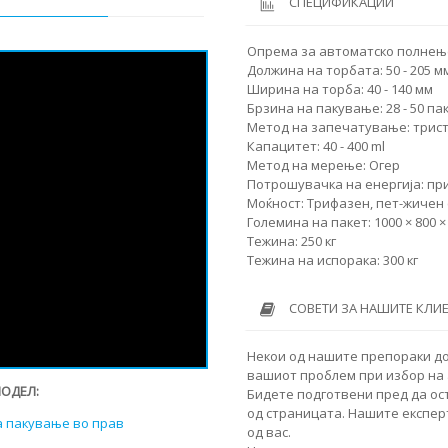
СПЕЦИФИКАЦИИ
Опрема за автоматско полнење
Должина на торбата: 50 - 205 м
Ширина на торба: 40 - 140 мм
Брзина на пакување: 28 - 50 па
Метод на запечатување: трис
Капацитет: 40 - 400 ml
Метод на мерење: Огер
Потрошувачка на енергија: пр
Моќност: Трифазен, пет-жичен 
Големина на пакет: 1000 × 800 
Тежина: 250 кг
Тежина на испорака: 300 кг
СОВЕТИ ЗА НАШИТЕ КЛИ
Некои од нашите препораки до
вашиот проблем при избор на 
МОДЕЛ:
Бидете подготвени пред да ос
од страницата. Нашите експер
а пакување во прав
од вас.