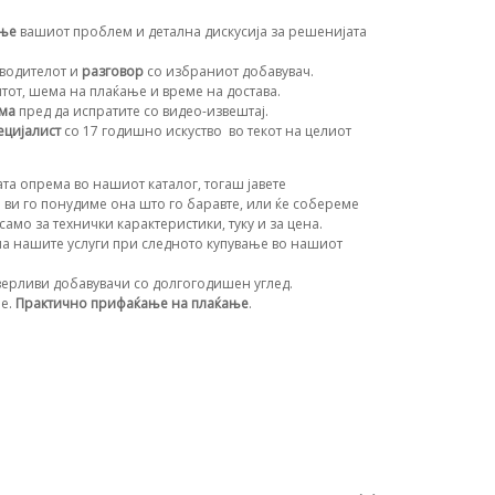
ање
вашиот проблем и детална дискусија за решенијата
водителот и
разговор
со избраниот добавувач.
нтот, шема на плаќање и време на достава.
ема
пред да испратите со видео-извештај.
ецијалист
со 17 годишно искуство
во текот на целиот
та опрема во нашиот каталог, тогаш јавете
 ви го понудиме она што го баравте, или ќе собереме
амо за технички карактеристики, туку и за цена.
а нашите услуги при следното купување во нашиот
ерливи добавувачи со долгогодишен углед.
ње.
Практично прифаќање на плаќање
.