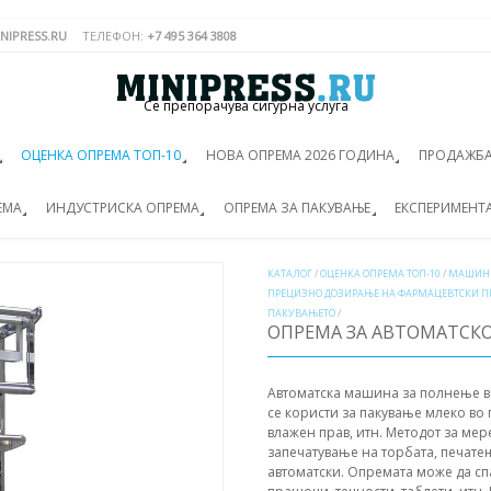
NIPRESS.RU
ТЕЛЕФОН:
+7 495 364 3808
Се препорачува сигурна услуга
ОЦЕНКА ОПРЕМА ТОП-10
НОВА ОПРЕМА 2026 ГОДИНА
ПРОДАЖБА
ЕМА
ИНДУСТРИСКА ОПРЕМА
ОПРЕМА ЗА ПАКУВАЊЕ
ЕКСПЕРИМЕНТ
КАТАЛОГ
/
ОЦЕНКА ОПРЕМА ТОП-10
/
МАШИНИ
ПРЕЦИЗНО ДОЗИРАЊЕ НА ФАРМАЦЕВТСКИ П
ПАКУВАЊЕТО
/
ОПРЕМА ЗА АВТОМАТСКО
Автоматска машина за полнење в
се користи за пакување млеко во 
влажен прав, итн. Методот за ме
запечатување на торбата, печате
автоматски. Опремата може да сп