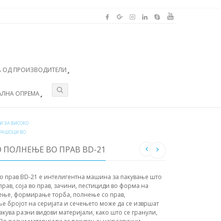
 ОД ПРОИЗВОДИТЕЛИ
АЛНА ОПРЕМА
 ЗА ВИСОКО
РАШОЦИ ВО
 ПОЛНЕЊЕ ВО ПРАВ BD-21
о прав BD-21 е интелигентна машина за пакување што
прав, соја во прав, зачини, пестициди во форма на
рење, формирање торба, полнење со прав,
ње бројот на серијата и сечењето може да се извршат
акува разни видови материјали, како што се гранули,