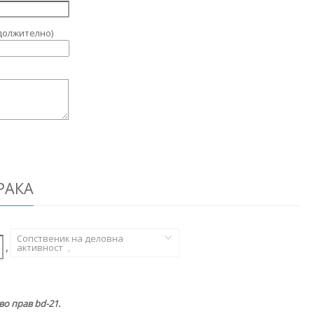
должително)
РАКА
Сопственик на деловна
,
активност
,
о прав bd-21.