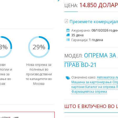
14.850 ДОЛА
ЦЕНА:
Преземете комерцијал
Ажурирано:
08/10/2026 годи
35 дена
Гаранција:
1 година
8%
29%
ОПРЕМА ЗА
МОДЕЛ:
ПРАВ BD-21
ови
Нова опрема за
логии и
полнење во
ема за
производствени
Означено како:
Автоматска л
вање во
те капацитети во
Машина за картонирање
Опр
рав
Москва
картони
Каталог на опрема
Л
Фармацевтска опрема
ШТО Е ВКЛУЧЕНО ВО 