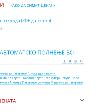
РИ
КАКО ДА СИМАТ ЦЕНА?
на понуда (PDF-датотека)
на
 АВТОМАТСКО ПОЛНЕЊЕ ВО
инија за пакување
Плускавци
Капсули
ема од картон
Картон
Картонска кутија
Пакување со
екови
Апчиња
Пакување со кутии
Машини за пакување
ЦЕНАТА