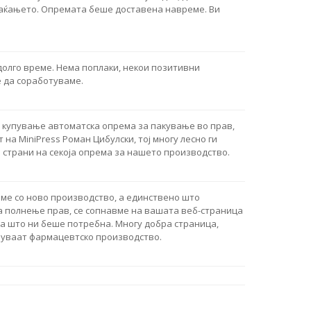
лаќањето. Опремата беше доставена навреме. Ви
долго време. Нема поплаки, некои позитивни
 да соработуваме.
 купување автоматска опрема за пакување во прав,
на MiniPress Роман Цибулски, тој многу лесно ги
 страни на секоја опрема за нашето производство.
ме со ново производство, а единствено што
 полнење прав, се сопнавме на вашата веб-страница
а што ни беше потребна. Многу добра страница,
вуваат фармацевтско производство.