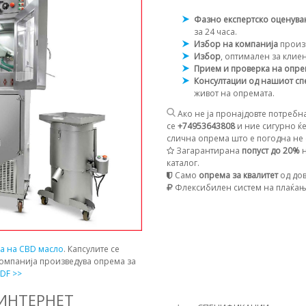
Фазно експертско оценув
за 24 часа.
Избор на компанија
произ
Избор
, оптимален за клие
Прием и проверка на опр
Консултации од нашиот сп
живот на опремата.
Ако не ја пронајдовте потребна
се
+74953643808
и ние сигурно ќе
слична опрема што е погодна не с
Загарантирана
попуст до 20%
н
каталог.
Само
опрема за квалитет
од дов
Флексибилен систем на плаќа
ја на CBD масло
. Капсулите се
компанија произведува опрема за
DF >>
 ИНТЕРНЕТ