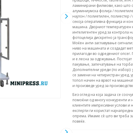
прашоци, течности, таблети, итн.
ламинирани филмови, како што с
алуминиумска фолија / полиетиле
најлон / полиетилен, полиестер 
секоја оперативна функција и ко
машина. Двојниот температурен 
интелигентен уред за контрола н
фотоцелија дискретно ја трансфо
Моќен анти-заглавување сигнализ
ниво на машината и создадат мет
прилагоди во одредениот опсег. 
и е лесна за одржување. Постојат
пакување, запечатување на торба
Дополнителни уреди (по избор): 
се замени на четиристран уред, 
топол начин на врвот на машината
и произведе уред за производств
Без оглед на која задача се соочу
помоќни од многу конкуренти и н
клиентите импресивни услови и н
експерти ги користат најнапредни
опрема. Имаме сè што ви треба з
повеќе.