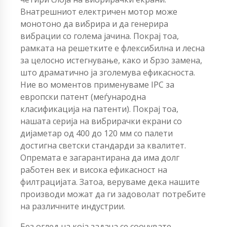
Внатрешниот електричен мотор може
монотоно да вибрира и да генерира
вибрации со голема јачина. Покрај тоа,
рамката на решетките е флексибилна и лесна
за целосно истегнување, како и брзо замена,
што драматично ја зголемува ефикасноста.
Ние во моментов применуваме IPC за
европски патент (меѓународна
класификација на патенти). Покрај тоа,
нашата серија на вибрирачки екрани со
дијаметар од 400 до 120 мм со палети
достигна светски стандарди за квалитет.
Опремата е загарантирана да има долг
работен век и висока ефикасност на
филтрацијата. Затоа, веруваме дека нашите
производи можат да ги задоволат потребите
на различните индустрии.
Без оглед на која задача се соочувате,