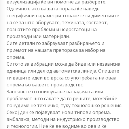
визуелизација ќе ви помогне да разберете.
Одлично е ако вашата порака ќе наведе
специфични параметри: означете ги димензиите
на сè за што зборувате, тежината, составот,
познатите проблеми и недостатоци на
производи или материјали.
Сите детали го забрзуваат разбирањето и
приемот на нашата препорака за избор на
опрема.
Ситото за вибрации може да биде или независна
единица или дел од автоматска линија. Опишете
ги вашите идеи во врска со употребата на оваа
опрема во вашето производство.
Започнете со опишување на задачата или
проблемот што сакате да го решите, можеби ќе
понудиме не техничко, туку технолошко решение.
Секој ден се појавуваат нови типови опрема,
амбалажа, методи на индустриско производство
и технологии. Ние ќе ве водиме во ова и ќе