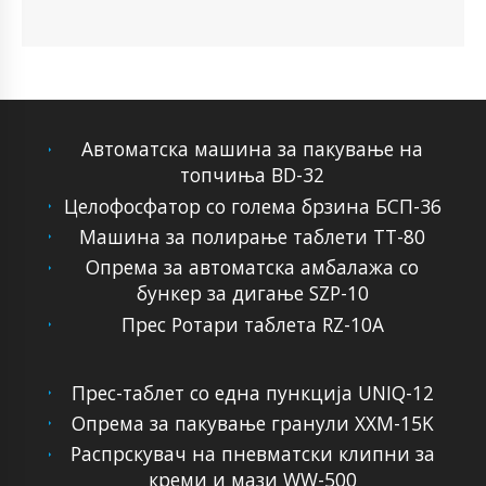
Автоматска машина за пакување на
топчиња BD-32
Целофосфатор со голема брзина БСП-36
Машина за полирање таблети TT-80
Опрема за автоматска амбалажа со
бункер за дигање SZP-10
Прес Ротари таблета RZ-10A
Прес-таблет со една пункција UNIQ-12
Опрема за пакување гранули XXM-15K
Распрскувач на пневматски клипни за
креми и мази WW-500