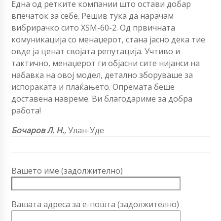
Една од ретките компании што остави добар
впечаток за себе. Решив тука да нарачам
вибрирачко сито XSM-60-2. Од првичната
комуникација со менаџерот, стана јасно дека тие
овде ја ценат својата репутација. Учтиво и
тактично, менаџерот ги објасни сите нијанси на
набавка на овој модел, детално зборуваше за
испораката и плаќањето. Опремата беше
доставена навреме. Ви благодариме за добра
работа!
Бочаров Л. Н.
,
Улан-Уде
Вашето име (задолжително)
Вашата адреса за е-пошта (задолжително)