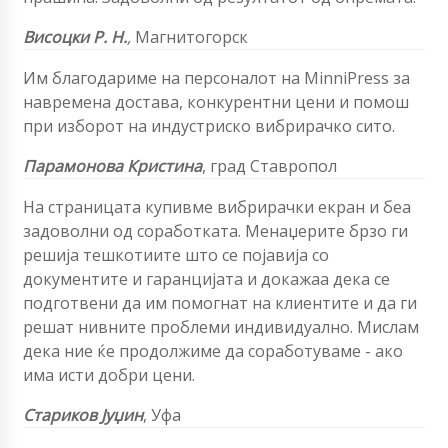
Висоцки Р. Н.
,
Магнитогорск
Им благодариме на персоналот на MinniPress за
навремена достава, конкурентни цени и помош
при изборот на индустриско вибрирачко сито.
Парамонова Кристина
,
град Ставропол
На страницата купивме вибрирачки екран и беа
задоволни од соработката. Менаџерите брзо ги
решија тешкотиите што се појавија со
документите и гаранцијата и докажаа дека се
подготвени да им помогнат на клиентите и да ги
решат нивните проблеми индивидуално. Мислам
дека ние ќе продолжиме да соработуваме - ако
има исти добри цени.
Стариков Јуџин
,
Уфа