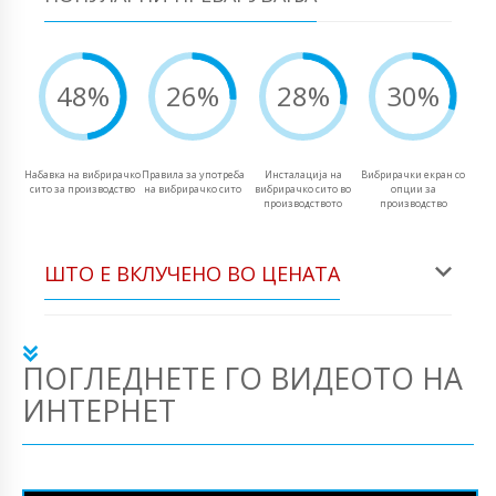
48%
26%
28%
30%
Набавка на вибрирачко
Правила за употреба
Инсталација на
Вибрирачки екран со
сито за производство
на вибрирачко сито
вибрирачко сито во
опции за
производството
производство
ШТО Е ВКЛУЧЕНО ВО ЦЕНАТА
ПОГЛЕДНЕТЕ ГО ВИДЕОТО НА
ИНТЕРНЕТ