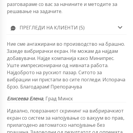
разговараме со вас за начините и методите за
решавање на задачите.
ПРЕГЛЕДИ НА КЛИЕНТИ (5)
Ние сме ангажирани во производство на брашно.
Зазеде вибрирачки екран. Не можам да најдам
добавувачи. Најде компанија како Минипрес.
Уште импресионирани од нивната работа.
Најдоброто на рускиот пазар. Ситото за
вибрации ни пристапи во сите погледи. Испорача
брзо. Благодарам! Препорачува
Елисеева Елена
,
Град Минск
Идеално, поврзаниот скрининг на вибрирачкиот
екран со систем за напојување со вакуум во прав,
прилагодено автоматско напојување без
прашина. Задоволни од резултатот од опремата.