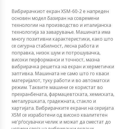
Вибрирачкиот екран XSM-60-2 е напреден
основен модел базиран на современи
технологии на производство и италијанска
технологија за заварување. Машината има
многу позитивни карактеристики, како што
се сигурна стабилност, лесна работа и
поправка, низок шум и потрошувачка,
високи перформанси и точност, мазна
вибрирачка решетка на екран и херметички
заптивка. Машината не само што го кваси
материјалот, туку работи и во автоматски
режим. Таквите машини се користат во
прехранбената, фармацевтската, хемиската,
металуршката, градежната, стакло и
хартијата. Вибрирачките екрани на серијата
XSM се изработени од високо квалитетен
не'рѓосувачки челик и можат да сместат до
четири слоја на вибрирачки екрани.