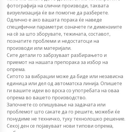
фотографија на слични производи, таквата
визуелизација ќе ви помогне да разберете.
Одлично е ако вашата порака ќе наведе
специфични параметри: означете ги димензиите
на сè за што зборувате, тежината, составот,
познатите проблеми и недостатоци на
производи или материјали.
Сите детали го забрзуваат разбирањето и
приемот на нашата препорака за избор на
опрема.
Ситото за вибрации може да биде или независна
единица или дел од автоматска линија. Опишете
ги вашите идеи во врска со употребата на оваа
опрема во вашето производство.
Започнете со опишување на задачата или
проблемот што сакате да го решите, можеби ќе
понудиме не техничко, туку технолошко решение.
Секој ден се појавуваат нови типови опрема,