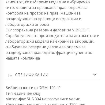
клиентот, ќе избереме модел на вибрирачко
сито, машини за прашкање прав, опрема за
контрола на проток на прав, машини за
раздвојување на прашоци во фракции и
лабораториска опрема.
3) Испорака на резервни делови за VIBROSIT.
Соработуваме со производители на автоматски и
лабораториски модели на екрани за вибрации,
снабдуваме резервни делови за опрема за
раздвојување прашоци во фракции купени во
нашата компанија.
СПЕЦИФИКАЦИИ
Вибрирачко сито "XSM-120-1"
Тип: единечен слој
Материјал: SUS 304 не'рѓосувачки челик
Ефективен дијаметар на екранот: 1200 mm