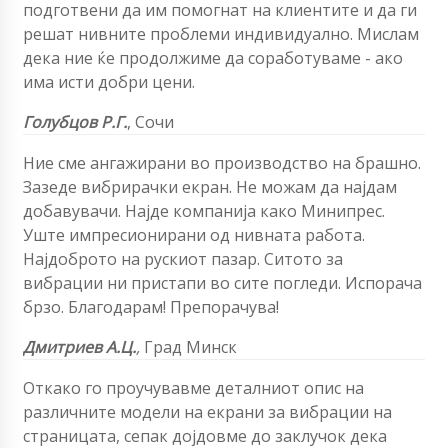
подготвени да им помогнат на клиентите и да ги
решат нивните проблеми индивидуално. Мислам
дека ние ќе продолжиме да соработуваме - ако
има исти добри цени.
Голубцов Р.Г.
,
Сочи
Ние сме ангажирани во производство на брашно.
Зазеде вибрирачки екран. Не можам да најдам
добавувачи. Најде компанија како Минипрес.
Уште импресионирани од нивната работа.
Најдоброто на рускиот пазар. Ситото за
вибрации ни пристапи во сите погледи. Испорача
брзо. Благодарам! Препорачува!
Дмитриев А.Ц.
,
Град Минск
Откако го проучувавме деталниот опис на
различните модели на екрани за вибрации на
страницата, сепак дојдовме до заклучок дека