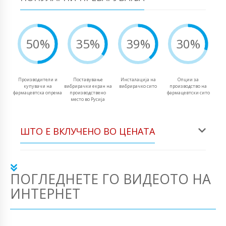
50%
35%
39%
30%
Производители и
Поставување
Инсталација на
Опции за
купувачи на
вибрирачки екран на
вибрирачко сито
производство на
фармацевтска опрема
производствено
фармацевтски сито
место во Русија
ШТО Е ВКЛУЧЕНО ВО ЦЕНАТА
ПОГЛЕДНЕТЕ ГО ВИДЕОТО НА
ИНТЕРНЕТ