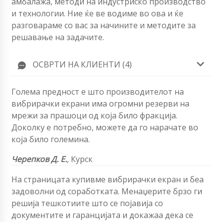
амбалажа, методи на индустриско производство
и технологии. Ние ќе ве водиме во ова и ќе
разговараме со вас за начините и методите за
решавање на задачите.
ОСВРТИ НА КЛИЕНТИ (4)
Голема предност е што производителот на
вибрирачки екрани има огромни резерви на
мрежи за прашоци од која било фракција.
Доколку е потребно, можете да го нарачате во
која било големина.
Черепков Д. Е.
,
Курск
На страницата купивме вибрирачки екран и беа
задоволни од соработката. Менаџерите брзо ги
решија тешкотиите што се појавија со
документите и гаранцијата и докажаа дека се