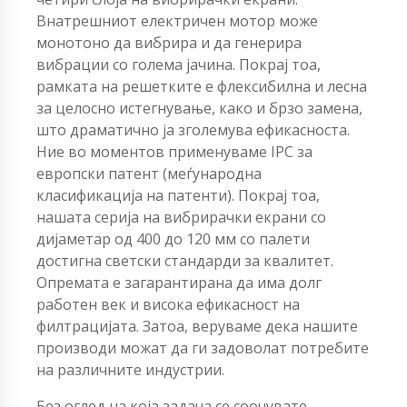
Внатрешниот електричен мотор може
монотоно да вибрира и да генерира
вибрации со голема јачина. Покрај тоа,
рамката на решетките е флексибилна и лесна
за целосно истегнување, како и брзо замена,
што драматично ја зголемува ефикасноста.
Ние во моментов применуваме IPC за
европски патент (меѓународна
класификација на патенти). Покрај тоа,
нашата серија на вибрирачки екрани со
дијаметар од 400 до 120 мм со палети
достигна светски стандарди за квалитет.
Опремата е загарантирана да има долг
работен век и висока ефикасност на
филтрацијата. Затоа, веруваме дека нашите
производи можат да ги задоволат потребите
на различните индустрии.
Без оглед на која задача се соочувате,