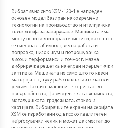
Вибративно сито XSM-120-1 е напреден
основен модел базиран на современи
технологии на производство и италијанска
технологија за заварување. Машината има
многу позитивни карактеристики, како што
се сигурна стабилност, лесна работа и
поправка, низок шум и потрошувачка,
високи перформанси и точност, мазна
вибрирачка решетка на екран и херметички
заптивка. Машината не само што го кваси
материјалот, туку работи и во автоматски
режим. Таквите машини се користат во
прехранбената, фармацевтската, хемиската,
металуршката, градежната, стакло и
хартијата. Вибрирачките екрани на серијата
XSM се изработени од високо квалитетен
не'рѓосувачки челик и можат да сместат до
четири слоја на вибрирачки екрани.