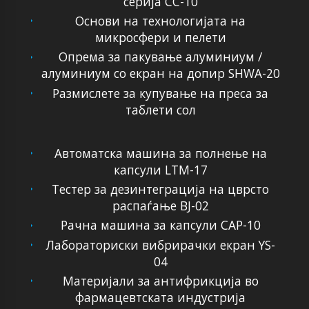
серија CC-10
Основи на технологијата на
микросфери и пелети
Опрема за пакување алуминиум /
алуминиум со екран на допир SHWA-20
Размислете за купување на преса за
таблети сол
Автоматска машина за полнење на
капсули LTM-17
Тестер за дезинтеграција на цврсто
распаѓање BJ-02
Рачна машина за капсули CAP-10
Лабораториски вибрирачки екран YS-
04
Материјали за антифрикција во
фармацевтската индустрија