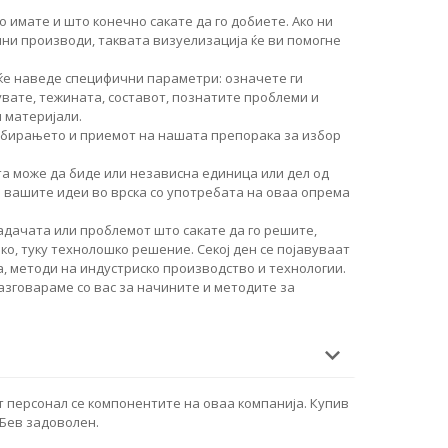
о имате и што конечно сакате да го добиете. Ако ни
чни производи, таквата визуелизација ќе ви помогне
ќе наведе специфични параметри: означете ги
увате, тежината, составот, познатите проблеми и
 материјали.
збирањето и приемот на нашата препорака за избор
а може да биде или независна единица или дел од
и вашите идеи во врска со употребата на оваа опрема
дачата или проблемот што сакате да го решите,
о, туку технолошко решение. Секој ден се појавуваат
, методи на индустриско производство и технологии.
разговараме со вас за начините и методите за
т персонал се компонентите на оваа компанија. Купив
 Бев задоволен.