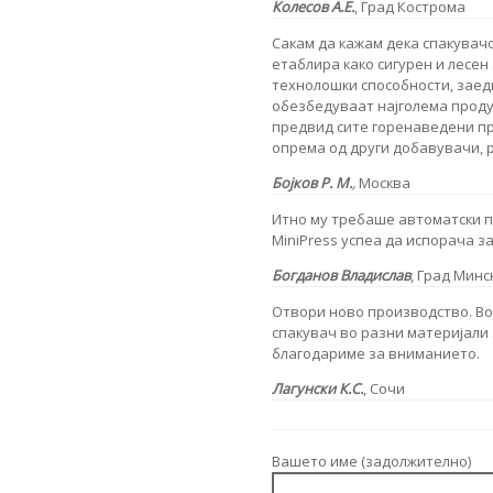
Колесов А.Е.
, Град Кострома
Сакам да кажам дека спакувач
етаблира како сигурен и лесен
технолошки способности, заед
обезбедуваат најголема продук
предвид сите горенаведени пр
опрема од други добавувачи, 
Бојков Р. М.
,
Москва
Итно му требаше автоматски п
MiniPress успеа да испорача з
Богданов Владислав
, Град Минс
Отвори ново производство. В
спакувач во разни материјали
благодариме за вниманието.
Лагунски К.С.
, Сочи
Вашето име (задолжително)