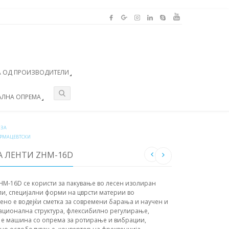
 ОД ПРОИЗВОДИТЕЛИ
АЛНА ОПРЕМА
 ЗА
АРМАЦЕВТСКИ
А ЛЕНТИ ZHM-16D
HM-16D се користи за пакување во лесен изолиран
ули, специјални форми на цврсти материи во
ено е водејќи сметка за современи барања и научен и
рационална структура, флексибилно регулирање,
 е машина со опрема за ротирање и вибрации,