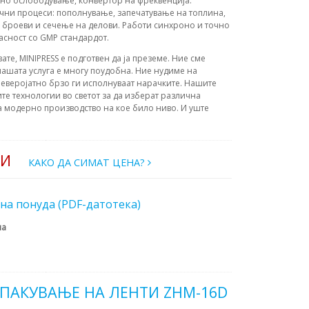
сно ослободување, конвертор на фреквенција.
чни процеси: пополнување, запечатување на топлина,
 броеви и сечење на делови. Работи синхроно и точно
асност со GMP стандардот.
вате, MINIPRESS е подготвен да ја преземе. Ние сме
ашата услуга е многу поудобна. Ние нудиме на
еверојатно брзо ги исполнуваат нарачките. Нашите
те технологии во светот за да изберат различна
а модерно производство на кое било ниво. И уште
РИ
КАКО ДА СИМАТ ЦЕНА?
на понуда (PDF-датотека)
на
 ПАКУВАЊЕ НА ЛЕНТИ ZHM-16D