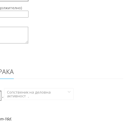
должително)
РАКА
Сопственик на деловна
,
активност
,
m-16d.