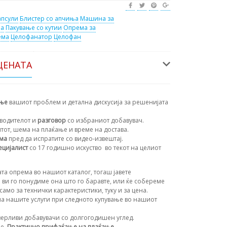
апсули
Блистер со апчиња
Машина за
на
Пакување со кутии
Опрема за
ема
Целофанатор
Целофан
ЦЕНАТА
ање
вашиот проблем и детална дискусија за решенијата
водителот и
разговор
со избраниот добавувач.
нтот, шема на плаќање и време на достава.
ема
пред да испратите со видео-извештај.
ецијалист
со 17 годишно искуство
во текот на целиот
та опрема во нашиот каталог, тогаш јавете
 ви го понудиме она што го баравте, или ќе собереме
амо за технички карактеристики, туку и за цена.
а нашите услуги при следното купување во нашиот
ерливи добавувачи со долгогодишен углед.
ње.
Практично прифаќање на плаќање
.