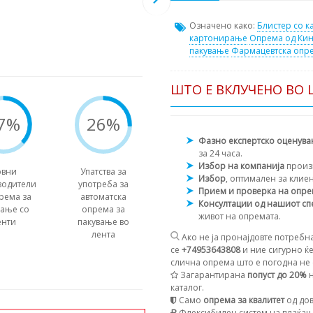
Означено како:
Блистер со к
картонирање
Опрема од Ки
пакување
Фармацевтска опр
ШТО Е ВКЛУЧЕНО ВО 
7%
26%
Фазно експертско оценув
за 24 часа.
Избор на компанија
произ
рвни
Упатства за
Избор
, оптимален за клие
водители
употреба за
Прием и проверка на опр
рема за
автоматска
Консултации од нашиот сп
вање со
опрема за
живот на опремата.
енти
пакување во
лента
Ако не ја пронајдовте потребна
се
+74953643808
и ние сигурно ќе
слична опрема што е погодна не с
Загарантирана
попуст до 20%
н
каталог.
Само
опрема за квалитет
од дов
Флексибилен систем на плаќа