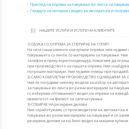
Преглед на опрема за пакување во лента за пакувањ
Гледајте на интернет видео за автоматска и полуа
НАШИТЕ УСЛУГИ И УСЛУГИ НА КЛИЕНТИТЕ
1) ОБУКА СО ОПРЕМА ЗА СПЕРИРАЕ НА СТРИП
На сите наши клиенти кои купиле опрема, ние нудиме
пакувањето со ленти, со материјали за пакување. Ни
телефон и преку кореспонденција, помагаме да ги р
при производството на нашата опрема. Ние снабдува
потрошен материјал. Ние нудиме помош при продажб
2) САМО КОМПЛЕТНИ ПРОИЗВОДСТВО ОД МАШИНИ ЗА 
Ние ќе понудиме неколку модели за избор на автомат
за пакување во лента во разни материјали за пакувањ
го избереме оптималниот модел на опрема за изведба
квалитетот на филмот за запечатување.
3) СОБИРАЕ НА резервни делови
Ние соработуваме со производители на автоматска и
пакување во разни материјали за пакување и се зан
резервни делови за кој било модел на машини купени