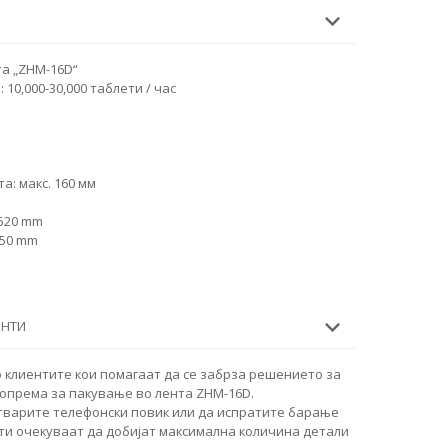
а „ZHM-16D“
10,000-30,000 таблети / час
: макс. 160 мм
1520 mm
350 mm
ЕНТИ
 клиентите кои помагаат да се забрза решението за
опрема за пакување во лента ZHM-16D.
тварите телефонски повик или да испратите барање
ти очекуваат да добијат максимална количина детали