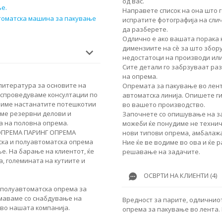
од вас.
е.
Направете список на она што г
втоматска машина за пакување
испратите фотографија на сли
да разберете.
Одлично е ако вашата порака 
димензиите на сè за што збор
недостатоци на производи или
Сите детали го забрзуваат ра
на опрема.
 литература за основите на
Опремата за пакување во лент
е спроведуваме консултации по
автоматска линија. Опишете г
ешиме настанатите потешкотии
во вашето производство.
ме резервни делови и
Започнете со опишување на за
а на половна опрема.
можеби ќе понудиме не техничк
ОПРЕМА ПАРИНГ ОПРЕМА
нови типови опрема, амбалажа
ска и полуавтоматска опрема
Ние ќе ве водиме во ова и ќе 
е. На барање на клиентот, ќе
решавање на задачите.
, големината на кутиите и
ОСВРТИ НА КЛИЕНТИ (4)
 полуавтоматска опрема за
имаваме со снабдување на
Вредност за парите, одличнио
 во нашата компанија.
опрема за пакување во лента.