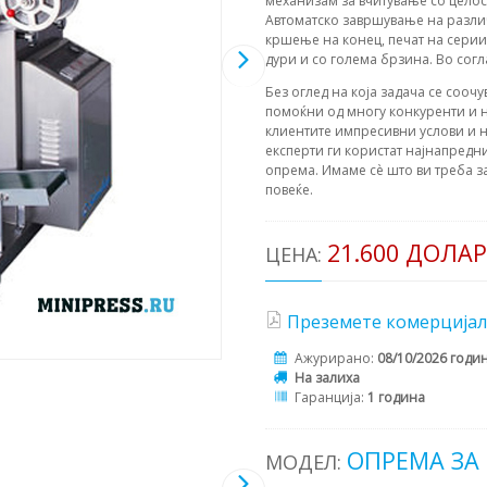
механизам за вчитување со цело
Автоматско завршување на разли
кршење на конец, печат на серии
дури и со голема брзина. Во согл
Без оглед на која задача се соочу
помоќни од многу конкуренти и н
клиентите импресивни услови и н
експерти ги користат најнапредни
опрема. Имаме сè што ви треба з
повеќе.
21.600 ДОЛА
ЦЕНА:
Преземете комерцијал
Ажурирано:
08/10/2026 годи
На залиха
Гаранција:
1 година
ОПРЕМА ЗА
МОДЕЛ: