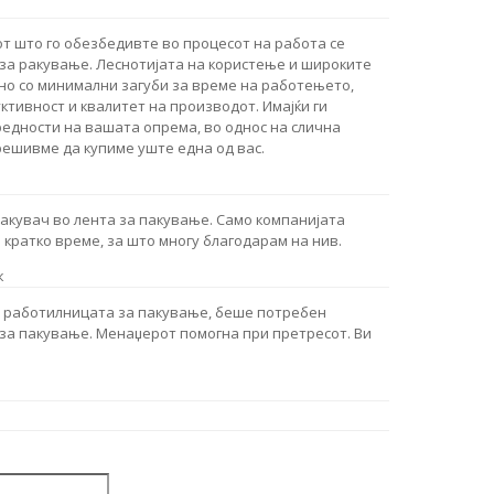
от што го обезбедивте во процесот на работа се
 за ракување. Леснотијата на користење и широките
но со минимални загуби за време на работењето,
тивност и квалитет на производот. Имајќи ги
едности на вашата опрема, во однос на слична
решивме да купиме уште една од вас.
акувач во лента за пакување. Само компанијата
а кратко време, за што многу благодарам на нив.
к
о работилницата за пакување, беше потребен
 за пакување. Менаџерот помогна при претресот. Ви