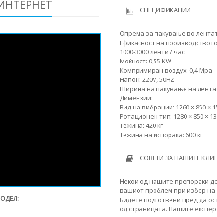
 ИНТЕРНЕТ
СПЕЦИФИКАЦИИ
Опрема за пакување во лентат
Ефикасност на производството: 
1000-3000 ленти / час
Моќност: 0,55 KW
Компримиран воздух: 0,4 Mpa
Напон: 220V, 50HZ
Ширина на пакување на лентата
Димензии:
Вид на вибрации: 1260 × 850 × 
Ротационен тип: 1280 × 850 × 1
Тежина: 420 кг
Тежина на испорака: 600 кг
СОВЕТИ ЗА НАШИТЕ КЛИ
Некои од нашите препораки до
вашиот проблем при избор на 
МОДЕЛ:
Бидете подготвени пред да ос
од страницата. Нашите експер