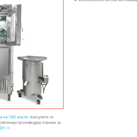
ја на CBD масло
. Капсулите се
компанија произведува опрема за
DF >>