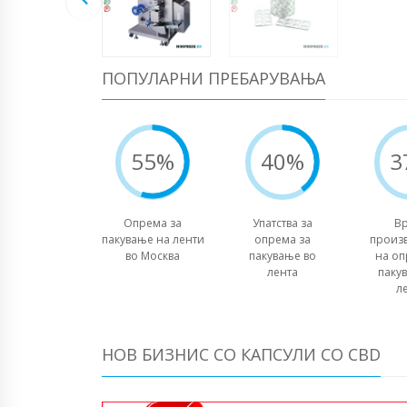
ПОПУЛАРНИ ПРЕБАРУВАЊА
55%
40%
3
Опрема за
Упатства за
В
пакување на ленти
опрема за
произ
во Москва
пакување во
на оп
лента
паку
л
НОВ БИЗНИС СО КАПСУЛИ СО CBD