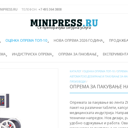
NIPRESS.RU
ТЕЛЕФОН:
+7 495 364 3808
Се препорачува сигурна услуга
ОЦЕНКА ОПРЕМА ТОП-10
НОВА ОПРЕМА 2026 ГОДИНА
ПРОДАЖБА
ЕМА
ИНДУСТРИСКА ОПРЕМА
ОПРЕМА ЗА ПАКУВАЊЕ
ЕКСПЕРИМЕНТ
КАТАЛОГ
/
ОЦЕНКА ОПРЕМА ТОП-10
/
ОПРЕМА
АВТОМАТСКО ДОЗИРАЊЕ И ПАКУВАЊЕ ЗА Ф
ПРОИЗВОДИ
/
ОПРЕМА ЗА ПАКУВАЊЕ Н
Опремата за пакување во лента Z
пакет на различни таблети, капс
медицинската индустрија. Направ
технички напредок. Нов дизајн, 
удобно одржување и работа. Ова