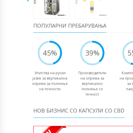
ПОПУЛАРНИ ПРЕБАРУВАЊА
45%
39%
5
Упатства на руски
Производители
Компл
јазик за вертикална
на опрема за
на про
опрема за полнење
вертикално
за 
на течности
полнење со
пак
течност
НОВ БИЗНИС СО КАПСУЛИ СО CBD