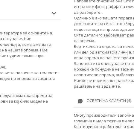
Направете список на она што г
испратите фотографија на сли
да разберете.
Одлично е ако вашата порака 
димензиите на сè за што збор
недостатоци на производи или
 литература за основите на
Сите детали го забрзуваат ра
за пакување. Ние
на опрема.
онденција, помагаме да ги
Вертикалната опрема за полн
 на нашата опрема. Ние
или дел од автоматска линија.
 Ние нудиме помош при
оваа опрема во вашето произ
Започнете со опишување на за
ВАЕ.
можеби ќе понудиме не техничк
нење за полнење на течности.
нови типови опрема, амбалажа
модел на опрема за саканата
Ние ќе ве водиме во ова и ќе 
решавање на задачите.
 полуавтоматска опрема за
ОСВРТИ НА КЛИЕНТИ (4)
ови за кој било модел на
Многу производители започнаа 
големина и мала тежина ви ово
Континуирано работење и ми