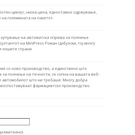
ботен циклус, ниска цена, едноставно одржување,
е на големината на пакетот.
 купување на автоматска опрема за полнење
султантот на MiniPress Роман Цибулски, тој многу
 и лошите страни.
ме со ново производство, а единствено што
за полнење на течности, се сопна на вашата веб-
е автомобилот што ни требаше. Многу добра
и воспоставуваат фармацевтско производство.
должително)