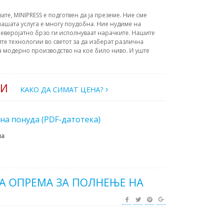
вате, MINIPRESS е подготвен да ја преземе. Ние сме
ашата услуга е многу поудобна. Ние нудиме на
еверојатно брзо ги исполнуваат нарачките. Нашите
те технологии во светот за да изберат различна
а модерно производство на кое било ниво. И уште
РИ
КАКО ДА СИМАТ ЦЕНА?
на понуда (PDF-датотека)
на
А ОПРЕМА ЗА ПОЛНЕЊЕ НА