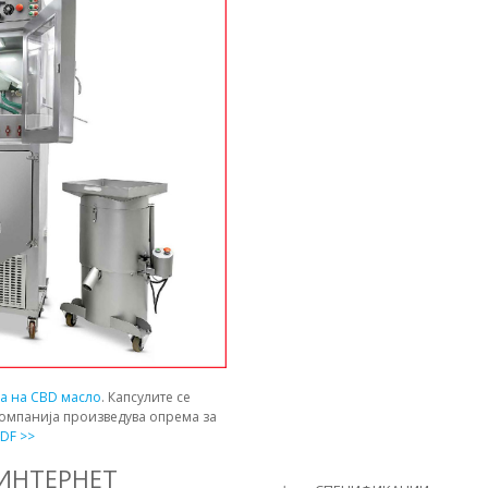
ја на CBD масло
. Капсулите се
компанија произведува опрема за
DF >>
 ИНТЕРНЕТ