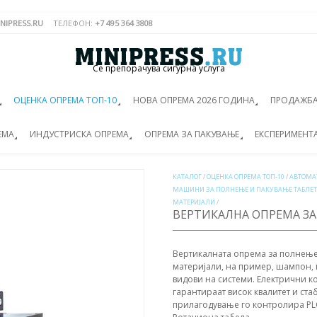
NIPRESS.RU
ТЕЛЕФОН:
+7 495 364 3808
Се препорачува сигурна услуга
ОЦЕНКА ОПРЕМА ТОП-10
НОВА ОПРЕМА 2026 ГОДИНА
ПРОДАЖБА
ЕМА
ИНДУСТРИСКА ОПРЕМА
ОПРЕМА ЗА ПАКУВАЊЕ
ЕКСПЕРИМЕНТ
КАТАЛОГ
/
ОЦЕНКА ОПРЕМА ТОП-10
/
АВТОМА
МАШИНИ ЗА ПОЛНЕЊЕ И ПАКУВАЊЕ ТАБЛЕТ
МАТЕРИЈАЛИ
/
ВЕРТИКАЛНА ОПРЕМА ЗА
Вертикалната опрема за полнење 
материјали, на пример, шампон, к
видови на системи. Електрични 
гарантираат висок квалитет и ста
прилагодување го контролира PLC