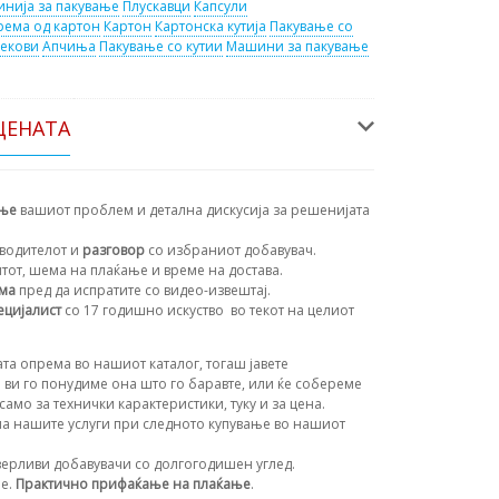
инија за пакување
Плускавци
Капсули
ема од картон
Картон
Картонска кутија
Пакување со
екови
Апчиња
Пакување со кутии
Машини за пакување
ЦЕНАТА
ање
вашиот проблем и детална дискусија за решенијата
водителот и
разговор
со избраниот добавувач.
нтот, шема на плаќање и време на достава.
ема
пред да испратите со видео-извештај.
ецијалист
со 17 годишно искуство
во текот на целиот
та опрема во нашиот каталог, тогаш јавете
 ви го понудиме она што го баравте, или ќе собереме
амо за технички карактеристики, туку и за цена.
а нашите услуги при следното купување во нашиот
ерливи добавувачи со долгогодишен углед.
ње.
Практично прифаќање на плаќање
.