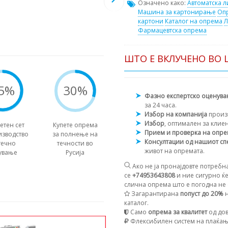
Означено како:
Автоматска л
Машина за картонирање
Опр
картони
Каталог на опрема
Л
Фармацевтска опрема
ШТО Е ВКЛУЧЕНО ВО 
5%
30%
Фазно експертско оценув
за 24 часа.
Избор на компанија
произ
Избор
, оптимален за клие
етен сет
Купете опрема
Прием и проверка на опр
изводство
за полнење на
Консултации од нашиот сп
течно
течности во
живот на опремата.
ување
Русија
Ако не ја пронајдовте потребна
се
+74953643808
и ние сигурно ќе
слична опрема што е погодна не с
Загарантирана
попуст до 20%
н
каталог.
Само
опрема за квалитет
од дов
Флексибилен систем на плаќа