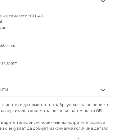
 на течности "GFL-40L"
l
 мин
x600 mm
0x1400 mm
ЕНТИ
о клиентите да помогнат во забрзување на решението
на вертикална опрема за полнење на течности GFL-
тварите телефонски повик или да испратите барање
ти очекуваат да добијат максимална количина детали