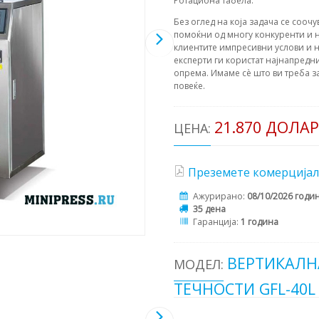
Ротациона табела.
Без оглед на која задача се соочу
помоќни од многу конкуренти и н
клиентите импресивни услови и н
експерти ги користат најнапредни
опрема. Имаме сè што ви треба з
повеќе.
21.870 ДОЛА
ЦЕНА:
Преземете комерцијал
Ажурирано:
08/10/2026 годи
35 дена
Гаранција:
1 година
ВЕРТИКАЛН
МОДЕЛ:
ТЕЧНОСТИ GFL-40L