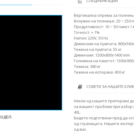
СПЕЦИФИКАЦИИ
Вертикална опрема за полнење
Волумен на полнење: 20 ~ 250 m
Продуктивност: 10 ~ 30 пакет /
Точност: + 1%
Напон: 220V, 50 Hz
Димензии на пумпата: 800x560
Тежина на пумпата: 55 кг
Димензии: 1200x800x1400 mm
Големина на пакетот: 1300x90
Тежина: 380 кг
Тежина на испорака: 450 кг
СОВЕТИ ЗА НАШИТЕ КЛИ
Некои од нашите препораки д
за вашиот проблем при избор 
40L.
МОДЕЛ:
Бидете подготвени пред да ос
од страницата. Нашите експер
од вас.