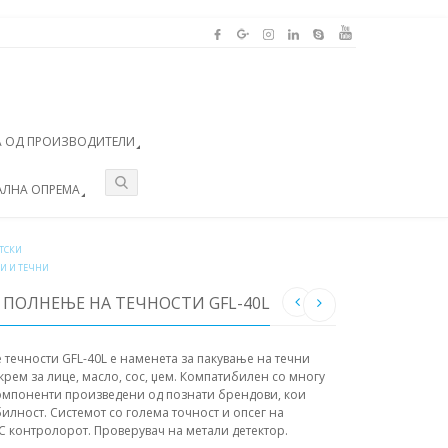
 ОД ПРОИЗВОДИТЕЛИ
АЛНА ОПРЕМА
ТСКИ
И И ТЕЧНИ
 ПОЛНЕЊЕ НА ТЕЧНОСТИ GFL-40L
течности GFL-40L е наменета за пакување на течни
рем за лице, масло, сос, џем. Компатибилен со многу
компоненти произведени од познати брендови, кои
билност. Системот со голема точност и опсег на
 контролорот. Проверувач на метали детектор.