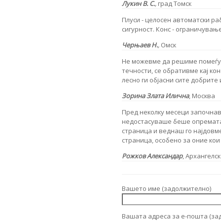
Лукин В. С.
,
град Томск
Плуси - целосен автоматски ра
сигурност. Конс - ограничувањ
Черњаев Н.
,
Омск
Не можевме да решиме помеѓу
течности, се обративме кај кон
лесно ги објасни сите добрите
Зорина Злата Илична
, Москва
Пред неколку месеци започнав
недостасуваше беше опремата 
страница и веднаш го најдовм
страница, особено за оние ко
Рожков Александар
,
Архангелск
Вашето име (задолжително)
Вашата адреса за е-пошта (за