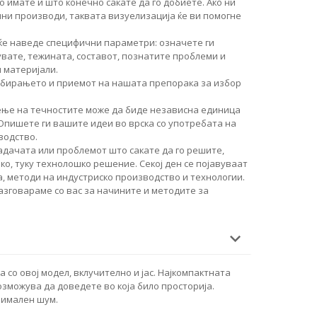
о имате и што конечно сакате да го добиете. Ако ни
чни производи, таквата визуелизација ќе ви помогне
ќе наведе специфични параметри: означете ги
увате, тежината, составот, познатите проблеми и
 материјали.
збирањето и приемот на нашата препорака за избор
ење на течностите може да биде независна единица
 Опишете ги вашите идеи во врска со употребата на
водство.
дачата или проблемот што сакате да го решите,
о, туку технолошко решение. Секој ден се појавуваат
, методи на индустриско производство и технологии.
разговараме со вас за начините и методите за
со овој модел, вклучително и јас. Најкомпактната
зможува да доведете во која било просторија.
нимален шум.