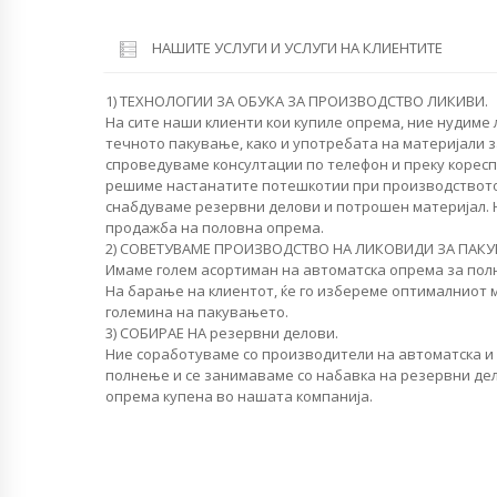
НАШИТЕ УСЛУГИ И УСЛУГИ НА КЛИЕНТИТЕ
1) ТЕХНОЛОГИИ ЗА ОБУКА ЗА ПРОИЗВОДСТВО ЛИКИВИ.
На сите наши клиенти кои купиле опрема, ние нудиме
течното пакување, како и употребата на материјали 
спроведуваме консултации по телефон и преку коресп
решиме настанатите потешкотии при производството
снабдуваме резервни делови и потрошен материјал.
продажба на половна опрема.
2) СОВЕТУВАМЕ ПРОИЗВОДСТВО НА ЛИКОВИДИ ЗА ПАКУ
Имаме голем асортиман на автоматска опрема за пол
На барање на клиентот, ќе го избереме оптималниот 
големина на пакувањето.
3) СОБИРАЕ НА резервни делови.
Ние соработуваме со производители на автоматска и
полнење и се занимаваме со набавка на резервни дел
опрема купена во нашата компанија.