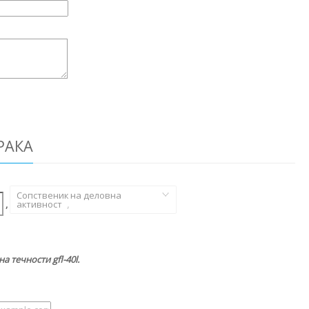
РАКА
Сопственик на деловна
,
активност
,
 течности gfl-40l.