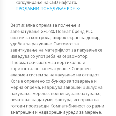
капсулирање на CBD нафтата.
ПРОДАВНИ ПОНУДУВАЕ PDF >>
Вертикална опрема за полнење и
запечатување GFL-80. Познат бренд PLC
систем за контрола, широк екран на допир,
удобен за ракување. Системот за
завиткување на материјалот за пакување се
изведува со употреба на сервомотор.
Пневматски систем за вертикално и
хоризонтално запечатување. Совршен
алармен систем за намалување на отпадот.
Кога е опремено со бункер за товарење и
мерна опрема, извршува завршен циклус на
пакување: мерење, полнење, запечатување,
печатење на датуми, фактура, испорака на
готови производи. Компатибилност со разни
внатрешни и надворешни уреди за мерење.