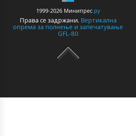
1999-2026 Минипрес
.ру
Права се задржани.
Вертикална
опрема за полнење и запечатување
GFL-80