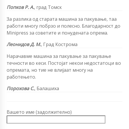
Попков Р. А.
,
град Томск
За разлика од старата машина за пакување, таа
работи многу побрзо и полесно. Благодарност до
Minipress за советите и понудената опрема.
Леонидов Д. М.
, Град Кострома
Нарачавме машина за пакување за пакување
течности во кеси. Постојат некои недостатоци во
опремата, но тие не влијаат многу на
работењето.
Порохова С.
, Балашиха
Вашето име (задолжително)