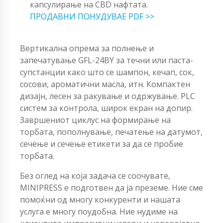
капсулирање на CBD нафтата.
ПРОДАВНИ ПОНУДУВАЕ PDF >>
Вертикална опрема за полнење и
запечатување GFL-24BY за течни или паста-
супстанции како што се шампон, кечап, сок,
сосови, ароматични масла, итн. Компактен
дизајн, лесен за ракување и одржување. PLC
систем за контрола, широк екран на допир.
Завршениот циклус на формирање на
торбата, пополнување, печатење на датумот,
сечење и сечење етикети за да се пробие
торбата.
Без оглед на која задача се соочувате,
MINIPRESS е подготвен да ја преземе. Ние сме
помоќни од многу конкуренти и нашата
услуга е многу поудобна. Ние нудиме на