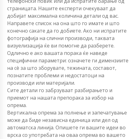
телефонски повик или да испратите барање од
страницата. Нашите експерти очекуваат да
добијат максимална количина детали од вас.
Направете список на она што го имате и што
конечно сакате да го добиете. Ако ни испратите
фотографија на слични производи, таквата
визуелизација ќе ви помогне да разберете.
Одлично е ако вашата порака ќе наведе
специфични параметри: означете ги димензиите
на сè за што зборувате, тежината, составот,
познатите проблеми и недостатоци на
производи или материјали.
Сите детали го забрзуваат разбирањето и
приемот на нашата препорака за избор на
опрема.
Вертикална опрема за полнење и запечатување
може да биде независна единица или дел од
автоматска линија. Опишете ги вашите идеи во
врска со употребата на оваа опрема во вашето