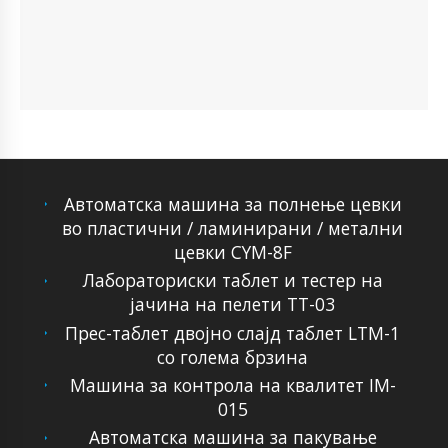
Автоматска машина за полнење цевки
во пластични / ламинирани / метални
цевки CYM-8F
Лабораториски таблет и тестер на
јачина на пелети TT-03
Прес-таблет двојно слајд таблет LTM-1
со голема брзина
Машина за контрола на квалитет IM-
015
Автоматска машина за пакување