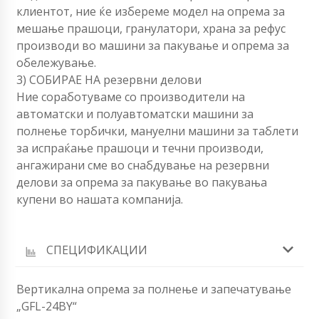
клиентот, ние ќе избереме модел на опрема за
мешање прашоци, гранулатори, храна за рефус
производи во машини за пакување и опрема за
обележување.
3) СОБИРАЕ НА резервни делови
Ние соработуваме со производители на
автоматски и полуавтоматски машини за
полнење торбички, мануелни машини за таблети
за испраќање прашоци и течни производи,
ангажирани сме во снабдување на резервни
делови за опрема за пакување во пакувања
купени во нашата компанија.
СПЕЦИФИКАЦИИ
Вертикална опрема за полнење и запечатување
„GFL-24BY“