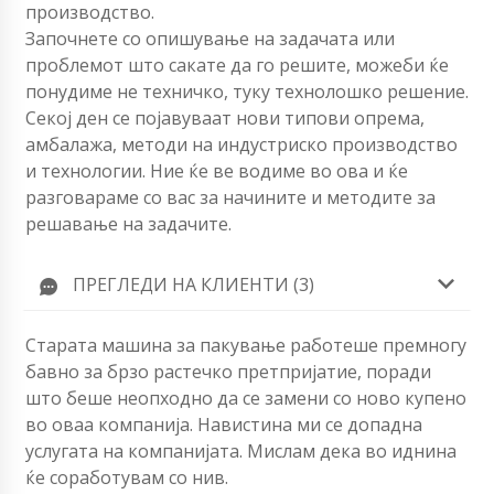
производство.
Започнете со опишување на задачата или
проблемот што сакате да го решите, можеби ќе
понудиме не техничко, туку технолошко решение.
Секој ден се појавуваат нови типови опрема,
амбалажа, методи на индустриско производство
и технологии. Ние ќе ве водиме во ова и ќе
разговараме со вас за начините и методите за
решавање на задачите.
ПРЕГЛЕДИ НА КЛИЕНТИ (3)
Старата машина за пакување работеше премногу
бавно за брзо растечко претпријатие, поради
што беше неопходно да се замени со ново купено
во оваа компанија. Навистина ми се допадна
услугата на компанијата. Мислам дека во иднина
ќе соработувам со нив.