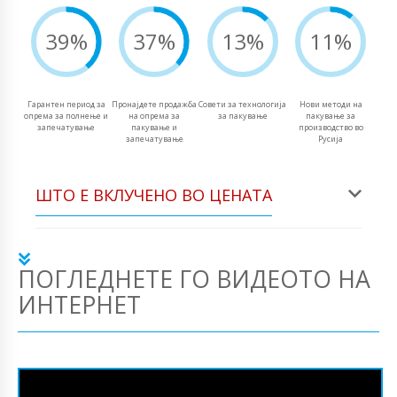
39%
37%
13%
11%
Гарантен период за
Пронајдете продажба
Совети за технологија
Нови методи на
опрема за полнење и
на опрема за
за пакување
пакување за
запечатување
пакување и
производство во
запечатување
Русија
ШТО Е ВКЛУЧЕНО ВО ЦЕНАТА
ПОГЛЕДНЕТЕ ГО ВИДЕОТО НА
ИНТЕРНЕТ