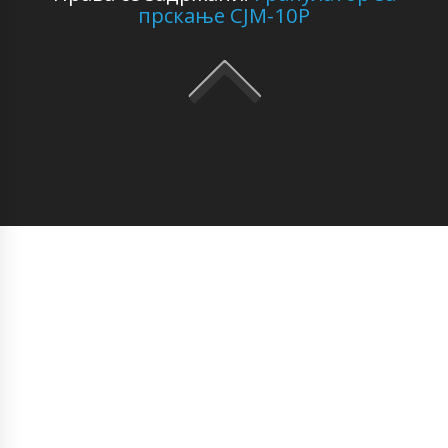
прскање CJM-10P