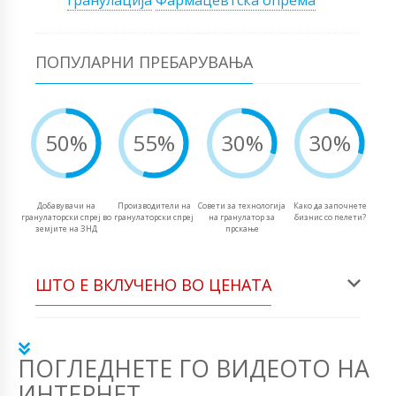
гранулација
Фармацевтска опрема
ПОПУЛАРНИ ПРЕБАРУВАЊА
50%
55%
30%
30%
Добавувачи на
Производители на
Совети за технологија
Како да започнете
гранулаторски спреј во
гранулаторски спреј
на гранулатор за
бизнис со пелети?
земјите на ЗНД
прскање
ШТО Е ВКЛУЧЕНО ВО ЦЕНАТА
ПОГЛЕДНЕТЕ ГО ВИДЕОТО НА
ИНТЕРНЕТ