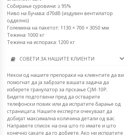
Собирање суровини: ≥ 95%
Ниво на бучава: d70dB (издувен вентилатор
одделно)
Големина на пакетот: 1130 × 700 × 3050 мм
Тежина: 1000 кг
Тежина на испорака: 1200 кг
СОВЕТИ ЗА НАШИТЕ КЛИЕНТИ
Некои од нашите препораки на клиентите да ви
помогнат да ја забрзате вашата задача да
изберете гранулатор за прскање CJM-10P.
Бидете подготвени пред да остварите
телефонски повик или да испратите барање од
страницата. Нашите експерти очекуваат да
добијат максимална количина детали од вас.
Направете список на она што го имате и што
конечно сакате да го добиете. Ако ни испратите