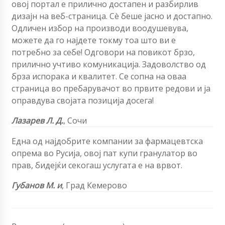
овој портал е прилично достапен и разбирлив
дизајн на веб-страница. Сè беше јасно и достапно.
Одличен избор на производи воодушевува,
можете да го најдете токму тоа што ви е
потребно за себе! Одговори на повикот брзо,
прилично учтиво комуникација. Задоволство од
брза испорака и квалитет. Се сопна на оваа
страница во пребарувачот во првите редови и ја
оправдува својата позиција досега!
Лазарев Л. Д.
,
Сочи
Една од најдобрите компании за фармацевтска
опрема во Русија, овој пат купи гранулатор во
прав, бидејќи секогаш услугата е на врвот.
Губанов М. и
,
Град Кемерово