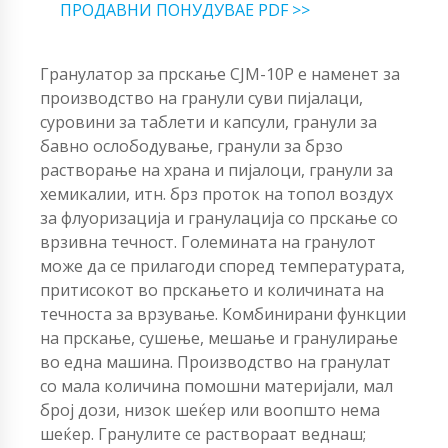
ПРОДАВНИ ПОНУДУВАЕ PDF >>
Гранулатор за прскање CJM-10P е наменет за
производство на гранули суви пијалаци,
суровини за таблети и капсули, гранули за
бавно ослободување, гранули за брзо
растворање на храна и пијалоци, гранули за
хемикалии, итн. брз проток на топол воздух
за флуоризација и гранулација со прскање со
врзивна течност. Големината на гранулот
може да се прилагоди според температурата,
притисокот во прскањето и количината на
течноста за врзување. Комбинирани функции
на прскање, сушење, мешање и гранулирање
во една машина. Производство на гранулат
со мала количина помошни материјали, мал
број дози, низок шеќер или воопшто нема
шеќер. Гранулите се раствораат веднаш;