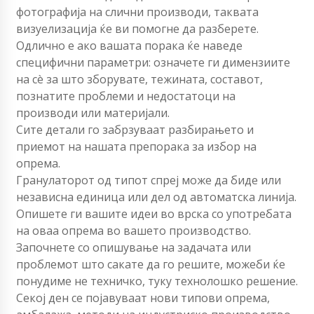
фотографија на слични производи, таквата
визуелизација ќе ви помогне да разберете.
Одлично е ако вашата порака ќе наведе
специфични параметри: означете ги димензиите
на сè за што зборувате, тежината, составот,
познатите проблеми и недостатоци на
производи или материјали.
Сите детали го забрзуваат разбирањето и
приемот на нашата препорака за избор на
опрема.
Гранулаторот од типот спреј може да биде или
независна единица или дел од автоматска линија.
Опишете ги вашите идеи во врска со употребата
на оваа опрема во вашето производство.
Започнете со опишување на задачата или
проблемот што сакате да го решите, можеби ќе
понудиме не техничко, туку технолошко решение.
Секој ден се појавуваат нови типови опрема,