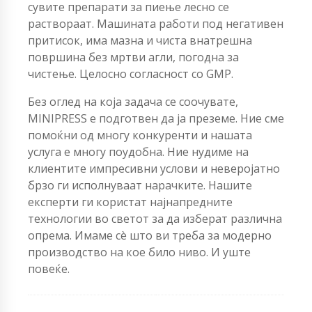
сувите препарати за пиење лесно се
раствораат. Машината работи под негативен
притисок, има мазна и чиста внатрешна
површина без мртви агли, погодна за
чистење. Целосно согласност со GMP.
Без оглед на која задача се соочувате,
MINIPRESS е подготвен да ја преземе. Ние сме
помоќни од многу конкуренти и нашата
услуга е многу поудобна. Ние нудиме на
клиентите импресивни услови и неверојатно
брзо ги исполнуваат нарачките. Нашите
експерти ги користат најнапредните
технологии во светот за да изберат различна
опрема. Имаме сè што ви треба за модерно
производство на кое било ниво. И уште
повеќе.