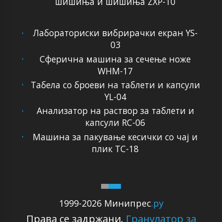
шишиња и шишиња ZXP-10
Лабораториски вибрирачки екран YS-
03
Сферична машина за сечење ноже
WHM-17
Табела со броеви на таблети и капсули
YL-04
Анализатор на раствор за таблети и
капсули RC-06
Машина за пакување кесички со чај и
плик TC-18
1999-2026 Минипрес
.ру
Права се задржани.
Гранулатор за