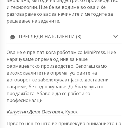
амбалажа, методи на индустриско производство
и технологии. Ние ќе ве водиме во ова и ќе
разговараме со вас за начините и методите за
решавање на задачите.
ПРЕГЛЕДИ НА КЛИЕНТИ (3)
Ова не е прв пат кога работам со MiniPress. Ние
нарачуваме опрема од нив за наше
фармацевтско производство. Секогаш само
висококвалитетна опрема, условите на
договорот се забележуваат јасно, доставени
навреме, без одложување. Добра услуга по
продажбата. Убаво е да се работи со
професионалци.
Капустин Дени Олегович
,
Курск
Првото нешто што ве привлекува вниманието на