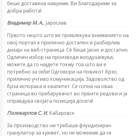
беше доставена навреме. Ви благодариме за
добра работа!
Владимир М. А.
,
Јарослав
Првото нешто што ве привлекува вниманието на
овој портал е прилично достапен и разбирлив
дизајн на веб-страница. Сè беше јасно и достапно.
Одличен избор на производи воодушевува,
можете да го најдете токму тоа што ви е
потребно за себе! Одговори на повикот брзо,
прилично учтиво комуникација. Задоволство од
брза испорака и квалитет. Се сопна на оваа
страница во пребарувачот во првите редови и ја
оправдува својата позиција досега!
Поликарпов С. И
,
Кабаровск
За производство ни требаше флуидизиран
гранулатор за кревет, но не можевме да се