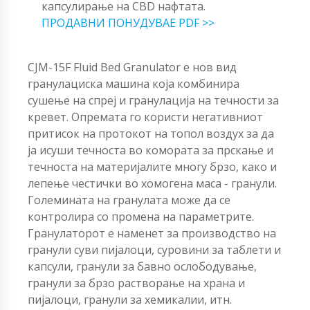
капсулирање на CBD нафтата.
ПРОДАВНИ ПОНУДУВАЕ PDF >>
CJM-15F Fluid Bed Granulator е нов вид
гранулациска машина која комбинира
сушење на спреј и гранулација на течности за
кревет. Опремата го користи негативниот
притисок на протокот на топол воздух за да
ја исуши течноста во комората за прскање и
течноста на материјалите многу брзо, како и
лепење честички во хомогена маса - гранули.
Големината на гранулата може да се
контролира со промена на параметрите.
Гранулаторот е наменет за производство на
гранули суви пијалоци, суровини за таблети и
капсули, гранули за бавно ослободување,
гранули за брзо растворање на храна и
пијалоци, гранули за хемикалии, итн.