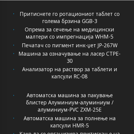
Притиснете го ротациониот таблет со
голема брзина GGB-3
Опрема за сечење на медицински
малтери со импрегнација WHM-5
Печатач со пигмент инк-џет JP-267W
Машина за означување на ласер CTPE-
30
Анализатор на раствор за таблети и
капсули RC-08
Автоматска машина за пакување
блистер Алуминиум-алуминиум /
алуминиум-PVC ZXM-25E
Автоматска машина за полнење на
капсули HMR-5
Како да се организира притискање на