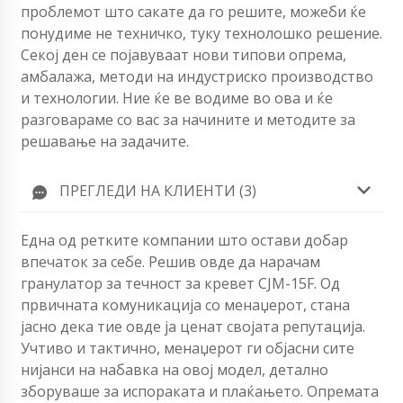
проблемот што сакате да го решите, можеби ќе
понудиме не техничко, туку технолошко решение.
Секој ден се појавуваат нови типови опрема,
амбалажа, методи на индустриско производство
и технологии. Ние ќе ве водиме во ова и ќе
разговараме со вас за начините и методите за
решавање на задачите.
ПРЕГЛЕДИ НА КЛИЕНТИ (3)
Една од ретките компании што остави добар
впечаток за себе. Решив овде да нарачам
гранулатор за течност за кревет CJM-15F. Од
првичната комуникација со менаџерот, стана
јасно дека тие овде ја ценат својата репутација.
Учтиво и тактично, менаџерот ги објасни сите
нијанси на набавка на овој модел, детално
зборуваше за испораката и плаќањето. Опремата