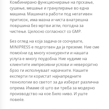
Комбинирано функционирање на прскање,
сушење, мешање и гранулирање во една
машина. Машината работи под негативен
притисок, има мазна и чиста внатрешна
површина без мртви агли, погодна за
чистење. Целосно согласност со GMP.
Без оглед на која задача се соочувате,
MINIPRESS е подготвен да ја преземе. Ние сме
помоќни од многу конкуренти и нашата
услуга е многу поудобна. Ние нудиме на
клиентите импресивни услови и неверојатно
брзо ги исполнуваат нарачките. Нашите
експерти ги користат најнапредните
технологии во светот за да изберат различна
опрема. Имаме сè што ви треба за модерно
производство на кое било ниво. И уште
повеќе.