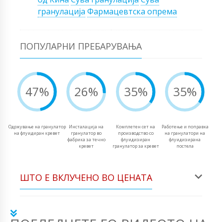
гранулација
Фармацевтска опрема
ПОПУЛАРНИ ПРЕБАРУВАЊА
47%
26%
35%
35%
Одржување на гранулатор
Инсталација на
Комплетен сет на
Работење и поправка
на флуидиран кревет
гранулатор во
производство со
на гранулатори на
фабрика за течно
флуидизиран
флуидизирана
кревет
гранулатор за кревет
постела
ШТО Е ВКЛУЧЕНО ВО ЦЕНАТА