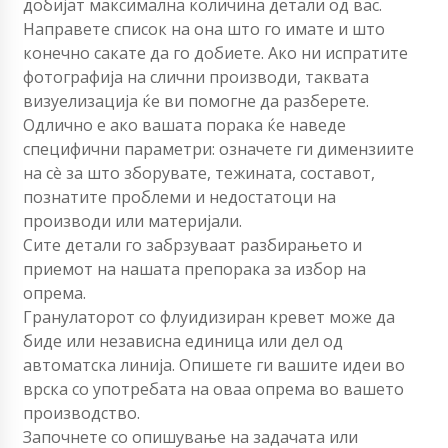
добијат максимална количина детали од вас.
Направете список на она што го имате и што
конечно сакате да го добиете. Ако ни испратите
фотографија на слични производи, таквата
визуелизација ќе ви помогне да разберете.
Одлично е ако вашата порака ќе наведе
специфични параметри: означете ги димензиите
на сè за што зборувате, тежината, составот,
познатите проблеми и недостатоци на
производи или материјали.
Сите детали го забрзуваат разбирањето и
приемот на нашата препорака за избор на
опрема.
Гранулаторот со флуидизиран кревет може да
биде или независна единица или дел од
автоматска линија. Опишете ги вашите идеи во
врска со употребата на оваа опрема во вашето
производство.
Започнете со опишување на задачата или