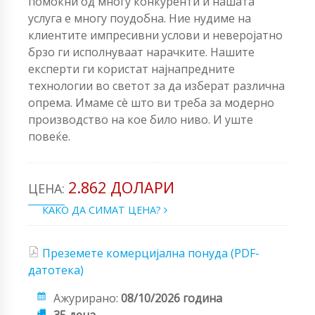
помоќни од многу конкуренти и нашата
услуга е многу поудобна. Ние нудиме на
клиентите импресивни услови и неверојатно
брзо ги исполнуваат нарачките. Нашите
експерти ги користат најнапредните
технологии во светот за да изберат различна
опрема. Имаме сè што ви треба за модерно
производство на кое било ниво. И уште
повеќе.
2.862 ДОЛАРИ
ЦЕНА:
КАКО ДА СИМАТ ЦЕНА?
Преземете комерцијална понуда (PDF-
датотека)
Ажурирано:
08/10/2026 година
35 дена