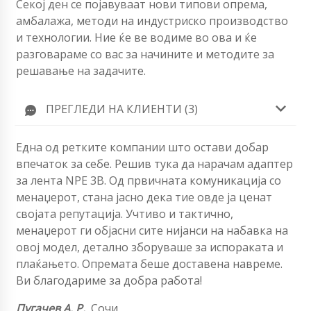
Секој ден се појавуваат нови типови опрема,
амбалажа, методи на индустриско производство
и технологии. Ние ќе ве водиме во ова и ќе
разговараме со вас за начините и методите за
решавање на задачите.
ПРЕГЛЕДИ НА КЛИЕНТИ (3)
Една од ретките компании што остави добар
впечаток за себе. Решив тука да нарачам адаптер
за лента NPE 3B. Од првичната комуникација со
менаџерот, стана јасно дека тие овде ја ценат
својата репутација. Учтиво и тактично,
менаџерот ги објасни сите нијанси на набавка на
овој модел, детално зборуваше за испораката и
плаќањето. Опремата беше доставена навреме.
Ви благодариме за добра работа!
Пугачев А. Р.
,
Сочи