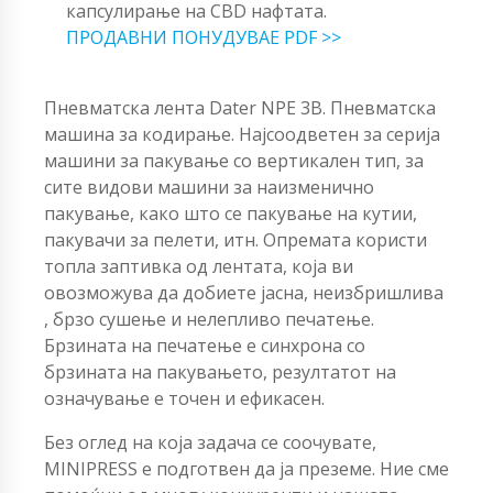
капсулирање на CBD нафтата.
ПРОДАВНИ ПОНУДУВАЕ PDF >>
Пневматска лента Dater NPE 3B. Пневматска
машина за кодирање. Најсоодветен за серија
машини за пакување со вертикален тип, за
сите видови машини за наизменично
пакување, како што се пакување на кутии,
пакувачи за пелети, итн. Опремата користи
топла заптивка од лентата, која ви
овозможува да добиете јасна, неизбришлива
, брзо сушење и нелепливо печатење.
Брзината на печатење е синхрона со
брзината на пакувањето, резултатот на
означување е точен и ефикасен.
Без оглед на која задача се соочувате,
MINIPRESS е подготвен да ја преземе. Ние сме