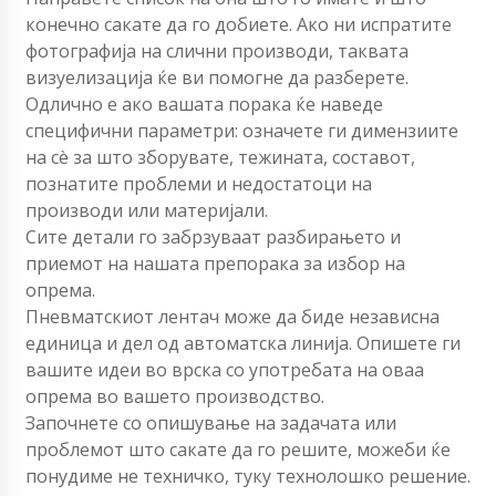
конечно сакате да го добиете. Ако ни испратите
фотографија на слични производи, таквата
визуелизација ќе ви помогне да разберете.
Одлично е ако вашата порака ќе наведе
специфични параметри: означете ги димензиите
на сè за што зборувате, тежината, составот,
познатите проблеми и недостатоци на
производи или материјали.
Сите детали го забрзуваат разбирањето и
приемот на нашата препорака за избор на
опрема.
Пневматскиот лентач може да биде независна
единица и дел од автоматска линија. Опишете ги
вашите идеи во врска со употребата на оваа
опрема во вашето производство.
Започнете со опишување на задачата или
проблемот што сакате да го решите, можеби ќе
понудиме не техничко, туку технолошко решение.