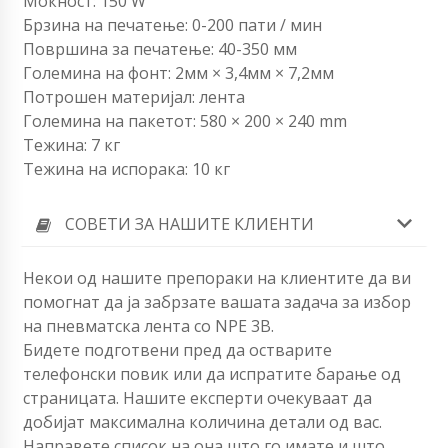
Моќност: 150 W
Брзина на печатење: 0-200 пати / мин
Површина за печатење: 40-350 мм
Големина на фонт: 2мм × 3,4мм × 7,2мм
Потрошен материјал: лента
Големина на пакетот: 580 × 200 × 240 mm
Тежина: 7 кг
Тежина на испорака: 10 кг
СОВЕТИ ЗА НАШИТЕ КЛИЕНТИ
Некои од нашите препораки на клиентите да ви
помогнат да ја забрзате вашата задача за избор
на пневматска лента со NPE 3B.
Бидете подготвени пред да остварите
телефонски повик или да испратите барање од
страницата. Нашите експерти очекуваат да
добијат максимална количина детали од вас.
Направете список на она што го имате и што