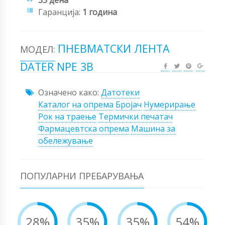
Гаранција:
1 година
ПНЕВМАТСКИ ЛЕНТА
МОДЕЛ:
DATER NPE 3B
Означено како:
Датотеки
Каталог на опрема
Бројач
Нумерирање
Рок на траење
Термички печатач
Фармацевтска опрема
Машина за
обележување
ПОПУЛАРНИ ПРЕБАРУВАЊА
28%
35%
35%
54%