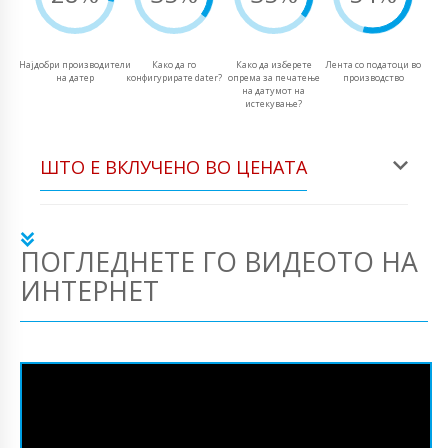
Најдобри производители
Како да го
Како да изберете
Лента со податоци во
на датер
конфигурирате dater?
опрема за печатење
производство
на датумот на
истекување?
ШТО Е ВКЛУЧЕНО ВО ЦЕНАТА
ПОГЛЕДНЕТЕ ГО ВИДЕОТО НА
ИНТЕРНЕТ