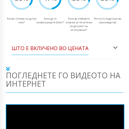
Какви типови на дутер
Како да го
Како да изберете
Лента со податоци во
има?
конфигурирате dater?
опрема за печатење
производство
на датумот на
истекување?
ШТО Е ВКЛУЧЕНО ВО ЦЕНАТА
ПОГЛЕДНЕТЕ ГО ВИДЕОТО НА
ИНТЕРНЕТ