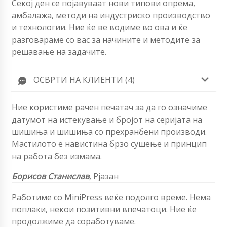
Секој ден се појавуваат нови типови опрема,
амбалажа, методи на индустриско производство
и технологии. Ние ќе ве водиме во ова и ќе
разговараме со вас за начините и методите за
решавање на задачите.
ОСВРТИ НА КЛИЕНТИ (4)
Ние користиме рачен печатач за да го означиме
датумот на истекување и бројот на серијата на
шишиња и шишиња со прехранбени производи.
Мастилото е навистина брзо сушење и принцип
на работа без измама.
Борисов Станислав
,
Рјазан
Работиме со MiniPress веќе подолго време. Нема
поплаки, некои позитивни впечатоци. Ние ќе
продолжиме да соработуваме.