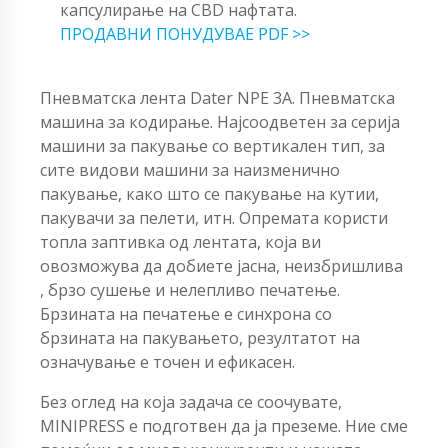
капсулирање на CBD нафтата.
ПРОДАВНИ ПОНУДУВАЕ PDF >>
Пневматска лента Dater NPE 3A. Пневматска
машина за кодирање. Најсоодветен за серија
машини за пакување со вертикален тип, за
сите видови машини за наизменично
пакување, како што се пакување на кутии,
пакувачи за пелети, итн. Опремата користи
топла заптивка од лентата, која ви
овозможува да добиете јасна, неизбришлива
, брзо сушење и нелепливо печатење.
Брзината на печатење е синхрона со
брзината на пакувањето, резултатот на
означување е точен и ефикасен.
Без оглед на која задача се соочувате,
MINIPRESS е подготвен да ја преземе. Ние сме