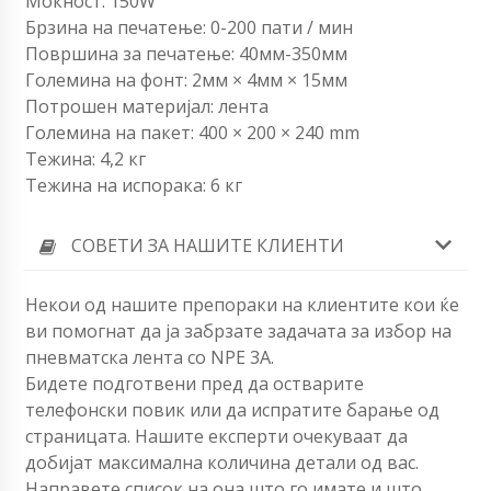
Моќност: 150W
Брзина на печатење: 0-200 пати / мин
Површина за печатење: 40мм-350мм
Големина на фонт: 2мм × 4мм × 15мм
Потрошен материјал: лента
Големина на пакет: 400 × 200 × 240 mm
Тежина: 4,2 кг
Тежина на испорака: 6 кг
СОВЕТИ ЗА НАШИТЕ КЛИЕНТИ
Некои од нашите препораки на клиентите кои ќе
ви помогнат да ја забрзате задачата за избор на
пневматска лента со NPE 3A.
Бидете подготвени пред да остварите
телефонски повик или да испратите барање од
страницата. Нашите експерти очекуваат да
добијат максимална количина детали од вас.
Направете список на она што го имате и што