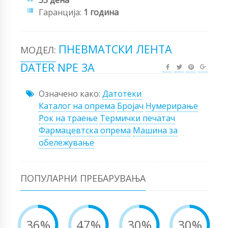
Гаранција:
1 година
ПНЕВМАТСКИ ЛЕНТА
МОДЕЛ:
DATER NPE 3A
Означено како:
Датотеки
Каталог на опрема
Бројач
Нумерирање
Рок на траење
Термички печатач
Фармацевтска опрема
Машина за
обележување
ПОПУЛАРНИ ПРЕБАРУВАЊА
36%
47%
30%
30%