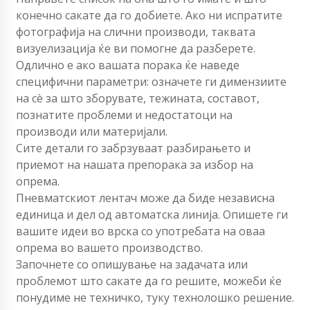
конечно сакате да го добиете. Ако ни испратите
фотографија на слични производи, таквата
визуелизација ќе ви помогне да разберете.
Одлично е ако вашата порака ќе наведе
специфични параметри: означете ги димензиите
на сè за што зборувате, тежината, составот,
познатите проблеми и недостатоци на
производи или материјали.
Сите детали го забрзуваат разбирањето и
приемот на нашата препорака за избор на
опрема.
Пневматскиот лентач може да биде независна
единица и дел од автоматска линија. Опишете ги
вашите идеи во врска со употребата на оваа
опрема во вашето производство.
Започнете со опишување на задачата или
проблемот што сакате да го решите, можеби ќе
понудиме не техничко, туку технолошко решение.