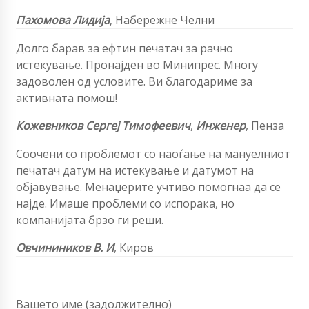
Пахомова Лидија
,
Набережне Челни
Долго барав за ефтин печатач за рачно
истекување. Пронајден во Минипрес. Многу
задоволен од условите. Ви благодариме за
активната помош!
Кожевников Сергеј Тимофеевич
,
Инженер
, Пенза
Соочени со проблемот со наоѓање на мануелниот
печатач датум на истекување и датумот на
објавување. Менаџерите учтиво помогнаа да се
најде. Имаше проблеми со испорака, но
компанијата брзо ги реши.
Овчиниников В. И
, Киров
Вашето име (задолжително)