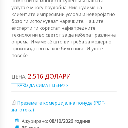
помоќни од многу конкуренти и нашата
услуга е многу поудобна. Ние нудиме на
клиентите импресивни услови и неверојатно
брзо ги исполнуваат нарачките. Нашите
експерти ги користат најнапредните
технологии во светот за да изберат различна
опрема. Имаме сè што ви треба за модерно
производство на кое било ниво. И уште
повеќе.
2.516 ДОЛАРИ
ЦЕНА:
КАКО ДА СИМАТ ЦЕНА?
Преземете комерцијална понуда (PDF-
датотека)
Ажурирано:
08/10/2026 година
35 дена