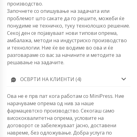
производство.
Започнете со опишување на задачата или
проблемот што сакате да го решите, можеби ќе
понудиме не техничко, туку технолошко решение.
Секој ден се појавуваат нови типови опрема,
амбалажа, методи на индустриско производство
и технологии. Ние ќе ве водиме во ова и ќе
разговараме со вас за начините и методите за
решавање на задачите.
ОСВРТИ НА КЛИЕНТИ (4)
Ова не е прв пат кога работам со MiniPress. Ние
нарачуваме опрема од нив за наше
фармацевтско производство. Секогаш само
висококвалитетна опрема, условите на
договорот се забележуваат јасно, доставени
навреме, без одложување. Добра услуга по