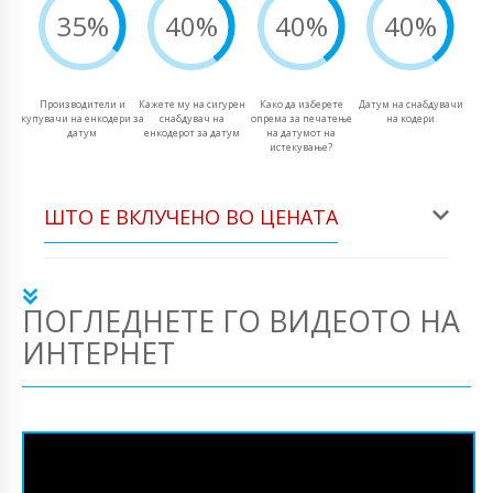
35%
40%
40%
40%
Производители и
Кажете му на сигурен
Како да изберете
Датум на снабдувачи
купувачи на енкодери за
снабдувач на
опрема за печатење
на кодери
датум
енкодерот за датум
на датумот на
истекување?
ШТО Е ВКЛУЧЕНО ВО ЦЕНАТА
ПОГЛЕДНЕТЕ ГО ВИДЕОТО НА
ИНТЕРНЕТ