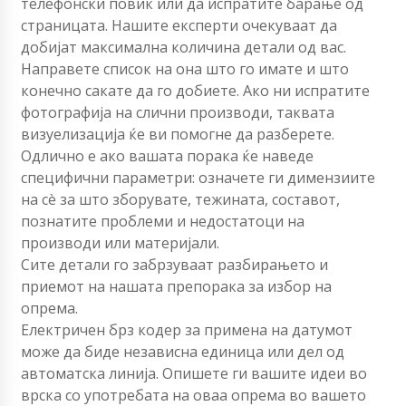
телефонски повик или да испратите барање од
страницата. Нашите експерти очекуваат да
добијат максимална количина детали од вас.
Направете список на она што го имате и што
конечно сакате да го добиете. Ако ни испратите
фотографија на слични производи, таквата
визуелизација ќе ви помогне да разберете.
Одлично е ако вашата порака ќе наведе
специфични параметри: означете ги димензиите
на сè за што зборувате, тежината, составот,
познатите проблеми и недостатоци на
производи или материјали.
Сите детали го забрзуваат разбирањето и
приемот на нашата препорака за избор на
опрема.
Електричен брз кодер за примена на датумот
може да биде независна единица или дел од
автоматска линија. Опишете ги вашите идеи во
врска со употребата на оваа опрема во вашето