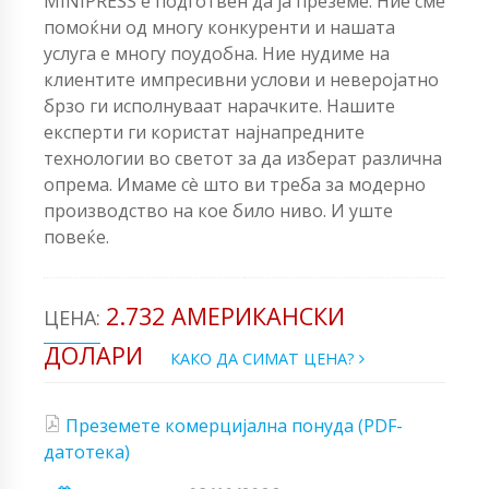
MINIPRESS е подготвен да ја преземе. Ние сме
помоќни од многу конкуренти и нашата
услуга е многу поудобна. Ние нудиме на
клиентите импресивни услови и неверојатно
брзо ги исполнуваат нарачките. Нашите
експерти ги користат најнапредните
технологии во светот за да изберат различна
опрема. Имаме сè што ви треба за модерно
производство на кое било ниво. И уште
повеќе.
2.732 АМЕРИКАНСКИ
ЦЕНА:
ДОЛАРИ
КАКО ДА СИМАТ ЦЕНА?
Преземете комерцијална понуда (PDF-
датотека)