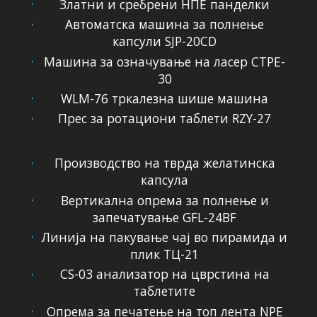
Златни и сребрени НПЕ панделки
Автоматска машина за полнење
капсули SJP-20CD
Машина за означување на ласер CTPE-
30
WLM-76 тркалезна шише машина
Прес за ротациони таблети RZY-27
Производство на тврда желатинска
капсула
Вертикална опрема за полнење и
запечатување GFL-24BF
Линија на пакување чај во пирамида и
плик ТЦ-21
CS-03 анализатор на цврстина на
таблетите
Опрема за печатење на топ лента NPE