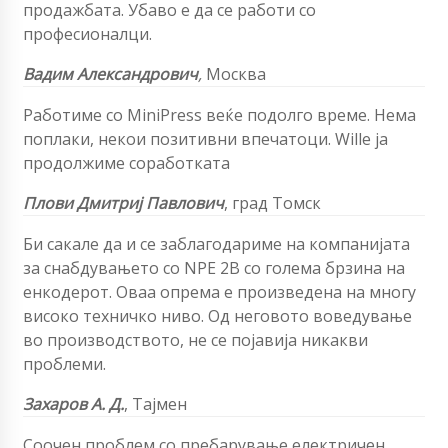
продажбата. Убаво е да се работи со
професионалци.
Вадим Александрович
,
Москва
Работиме со MiniPress веќе подолго време. Нема
поплаки, некои позитивни впечатоци. Willе ја
продолжиме соработката
Плови Дмитриј Павлович
,
град Томск
Би сакале да и се заблагодариме на компанијата
за снабдувањето со NPE 2B со голема брзина на
енкодерот. Оваа опрема е произведена на многу
високо техничко ниво. Од неговото воведување
во производството, не се појавија никакви
проблеми.
Захаров А. Д.
,
Тајмен
Соочен проблем со пребарување
електричен