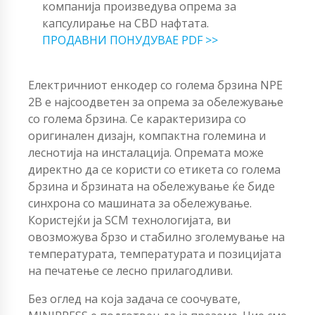
компанија произведува опрема за
капсулирање на CBD нафтата.
ПРОДАВНИ ПОНУДУВАЕ PDF >>
Електричниот енкодер со голема брзина NPE
2B е најсоодветен за опрема за обележување
со голема брзина. Се карактеризира со
оригинален дизајн, компактна големина и
леснотија на инсталација. Опремата може
директно да се користи со етикета со голема
брзина и брзината на обележување ќе биде
синхрона со машината за обележување.
Користејќи ја SCM технологијата, ви
овозможува брзо и стабилно зголемување на
температурата, температурата и позицијата
на печатење се лесно прилагодливи.
Без оглед на која задача се соочувате,