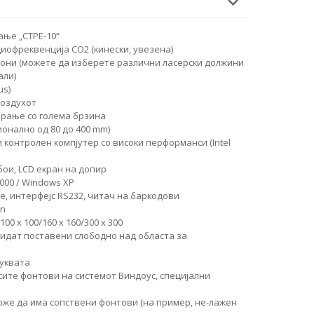
ње „CTPE-10“
иофреквенција CO2 (кинески, увезена)
крони (можете да изберете различни ласерски должини
али)
us)
воздухот
ирање со голема брзина
онално од 80 до 400 mm)
 контролен компјутер со високи перформанси (Intel
бои, LCD екран на допир
000 / Windows XP
че, интерфејс RS232, читач на баркодови
in
00 x 100/160 x 160/300 x 300
идат поставени слободно над областа за
буквата
сите фонтови на системот Виндоус, специјални
же да има сопствени фонтови (на пример, не-лажен