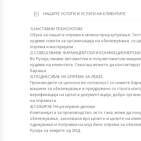
НАШИТЕ УСЛУГИ И УСЛУГИ НА КЛИЕНТИТЕ
1) НАСТАВНИ ТЕХНОЛОГИИ.
Обука за нашата опрема е можна пред купување. Тест
нудиме совети за организација на обележување, со ц
опрема и материјали.
2) СОВЕLEУВАМЕ ФАРМАЦЕВТСКИ И КОНФЕКЦИОНЕРСКИ
Во Русија, имаме автоматски и полуавтоматски машин
нудиме на клиентите. Секогаш можете да контактирате
барања.
3) ПОДНЕСУВАЕ НА ОПРЕМА ЗА ЛЕБЕЕ.
Производите се целосно во согласност со новите бар
машини за обележување е придружено со строга конт
верификација на целата документација, добро органи
на опремата.
4) СОБИРАЕ НА резервни делови
Компанијата за производство, исто така, може да по
обележување, заснована врз целите и целите на клие
одржување и поправка на која било опрема за обеле
Русија за земјите од ЗНД.