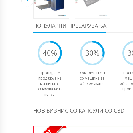
ПОПУЛАРНИ ПРЕБАРУВАЊА
40%
30%
3
Пронајдете
Комплетен сет
Пост
продажба на
со машина за
маш
машина за
обележување
обележ
означување на
произ
попуст
НОВ БИЗНИС СО КАПСУЛИ СО CBD