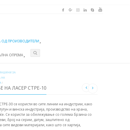
 ОД ПРОИЗВОДИТЕЛИ
АЛНА ОПРЕМА
МАШИНИ ЗА
А НА
И
/
 НА ЛАСЕР CTPE-10
TPE-30 се користи во сите линии на индустрии, како
утун и винска индустрија, производство на храна,
еќе. Се користи за обележување со голема брзина со
ви, број на серии, датум, заштитено од
 сите видови материјали, како што се хартија,