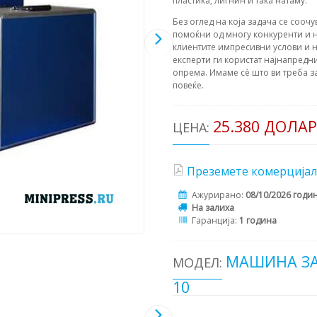
пластика, лигнин и така натаму.
Без оглед на која задача се соочу
помоќни од многу конкуренти и н
клиентите импресивни услови и н
експерти ги користат најнапредни
опрема. Имаме сè што ви треба з
повеќе.
25.380 ДОЛА
ЦЕНА:
Преземете комерцијал
Ажурирано:
08/10/2026 годи
На залиха
Гаранција:
1 година
МАШИНА ЗА
МОДЕЛ:
10