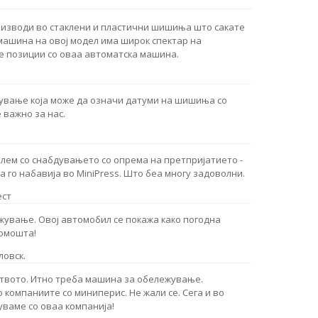
оизводи во стаклени и пластични шишиња што сакате
машина на овој модел има широк спектар на
те позиции со оваа автоматска машина.
ување која може да означи датуми на шишиња со
 важно за нас.
ем со снабдувањето со опрема на претпријатието -
го набавија во MiniPress. Што беа многу задоволни.
ест
жување. Овој автомобил се покажа како погодна
помошта!
ловск.
твото. Итно треба машина за обележување.
компаниите со миниперис. Не жали се. Сега и во
ваме со оваа компанија!