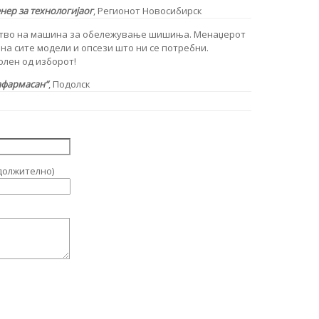
ер за технологија
ог
, Регионот Новосибирск
ство на машина за обележување шишиња. Менаџерот
на сите модели и опсези што ни се потребни.
лен од изборот!
афармасан“
, Подолск
должително)