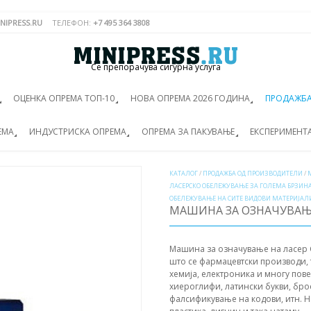
NIPRESS.RU
ТЕЛЕФОН:
+7 495 364 3808
Се препорачува сигурна услуга
ОЦЕНКА ОПРЕМА ТОП-10
НОВА ОПРЕМА 2026 ГОДИНА
ПРОДАЖБА
ЕМА
ИНДУСТРИСКА ОПРЕМА
ОПРЕМА ЗА ПАКУВАЊЕ
ЕКСПЕРИМЕНТ
КАТАЛОГ
/
ПРОДАЖБА ОД ПРОИЗВОДИТЕЛИ
/
ЛАСЕРСКО ОБЕЛЕЖУВАЊЕ ЗА ГОЛЕМА БРЗИН
ОБЕЛЕЖУВАЊЕ НА СИТЕ ВИДОВИ МАТЕРИЈАЛ
МАШИНА ЗА ОЗНАЧУВАЊЕ
Машина за означување на ласер C
што се фармацевтски производи, т
хемија, електроника и многу пов
хиероглифи, латински букви, брое
фалсификување на кодови, итн. На