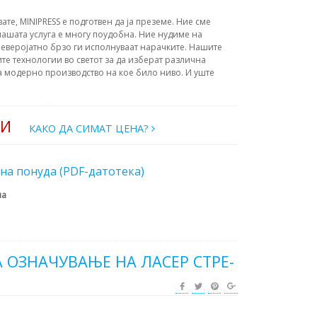
вате, MINIPRESS е подготвен да ја преземе. Ние сме
ашата услуга е многу поудобна. Ние нудиме на
еверојатно брзо ги исполнуваат нарачките. Нашите
те технологии во светот за да изберат различна
а модерно производство на кое било ниво. И уште
РИ
КАКО ДА СИМАТ ЦЕНА?
на понуда (PDF-датотека)
на
 ОЗНАЧУВАЊЕ НА ЛАСЕР CTPE-