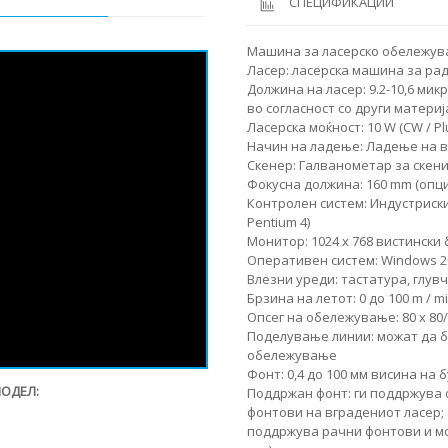
СПЕЦИФИКАЦИИ
Машина за ласерско обележува
Ласер: ласерска машина за рад
Должина на ласер: 9.2-10,6 ми
во согласност со други материј
Ласерска моќност: 10 W (CW / Pl
Начин на ладење: Ладење на 
Скенер: Галванометар за скен
Фокусна должина: 160 mm (опци
Контролен систем: Индустриски
Pentium 4)
Монитор: 1024 x 768 вистински 
Оперативен систем: Windows 2
Влезни уреди: тастатура, глув
Брзина на летот: 0 до 100 m / m
Опсег на обележување: 80 x 80/1
Поделување линии: можат да б
обележување
Фонт: 0,4 до 100 мм висина на 
МОДЕЛ:
Поддржан фонт: ги поддржува 
фонтови на вградениот ласер;
поддржува рачни фонтови и мо