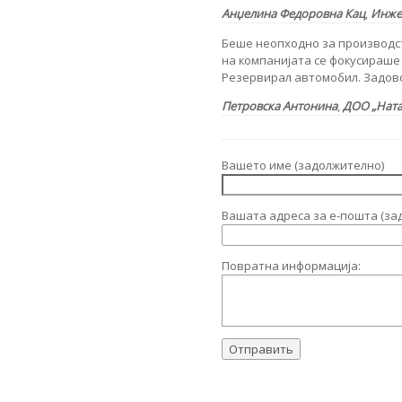
Анџелина Федоровна Кац
,
Инжен
Беше неопходно за производ
на компанијата се фокусираше 
Резервирал автомобил. Задово
Петровска Антонина
,
ДОО „Нат
Вашето име (задолжително)
Вашата адреса за е-пошта (за
Повратна информација: