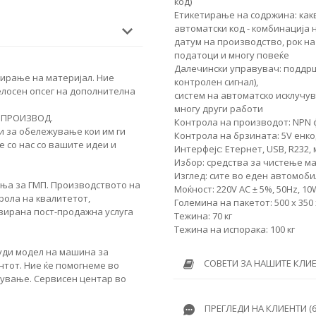
код)
Етикетирање на содржина: какви
автоматски код - комбинација 
датум на производство, рок на 
податоци и многу повеќе
Далечински управувач: поддр
ирање на материјал. Ние
контролен сигнал),
елосен опсег на дополнителна
систем на автоматско исклучу
многу други работи
 ПРОИЗВОД.
Контрола на производот: NPN 
и за обележување кои им ги
Контрола на брзината: 5V енк
 со нас со вашите идеи и
Интерфејс: Етернет, USB, R232,
Избор: средства за чистење м
Изглед: сите во еден автомоби
ања за ГМП. Производството на
Моќност: 220V AC ± 5%, 50Hz, 1
рола на квалитетот,
Големина на пакетот: 500 x 350
зирана пост-продажна услуга
Тежина: 70 кг
Тежина на испорака: 100 кг
нуди модел на машина за
СОВЕТИ ЗА НАШИТЕ КЛИ
нтот. Ние ќе помогнеме во
жување. Сервисен центар во
ПРЕГЛЕДИ НА КЛИЕНТИ (6