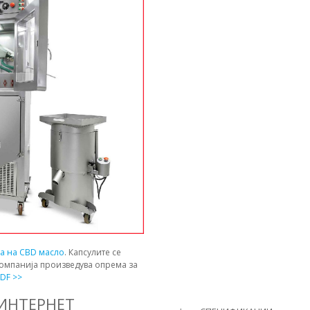
ја на CBD масло
. Капсулите се
компанија произведува опрема за
DF >>
 ИНТЕРНЕТ