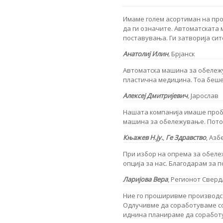
Имаме голем асортиман на пр
да ги означите. Автоматската 
поставувања. Ги затворија си
Анатолиј Илин
,
Брјанск
Автоматска машина за обележ
пластична медицина. Тоа беше
Алексеј Дмитријевич
,
Јарослав
Нашата компанија имаше пробл
машина за обележување. Потоа 
Књажев Н.ју.
,
Ге Здравство
,
Азб
При избор на опрема за обеле
опција за нас. Благодарам за 
Ларијова Вера
,
Регионот Сверд
Ние го проширивме производс
Одлучивме да соработуваме со 
иднина планираме да соработу