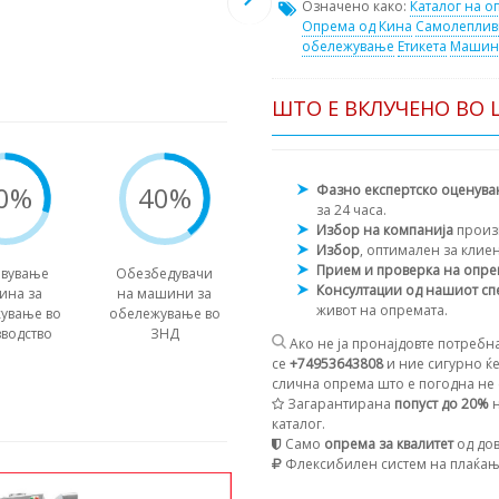
Означено како:
Каталог на о
Опрема од Кина
Самолеплив
обележување
Етикета
Машина
ШТО Е ВКЛУЧЕНО ВО 
0%
40%
Фазно експертско оценув
за 24 часа.
Избор на компанија
произ
Избор
, оптимален за клие
Прием и проверка на опр
авување
Обезбедувачи
Консултации од нашиот сп
ина за
на машини за
живот на опремата.
ување во
обележување во
водство
ЗНД
Ако не ја пронајдовте потребна
се
+74953643808
и ние сигурно ќе
слична опрема што е погодна не с
Загарантирана
попуст до 20%
н
каталог.
Само
опрема за квалитет
од дов
Флексибилен систем на плаќа