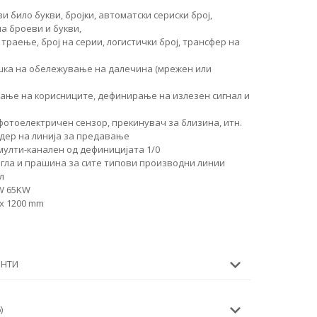
 било букви, бројки, автоматски сериски број,
на броеви и букви,
траење, број на серии, логистички број, трансфер на
шка на обележување на далечина (мрежен или
вање на корисниците, дефинирање на излезен сигнал и
фотоелектричен сензор, прекинувач за близина, итн.
одер на линија за предавање
 мулти-канален од дефиницијата 1/0
агла и прашина за сите типови производни линии
л
0W 65KW
 x 1200 mm
ЕНТИ
)