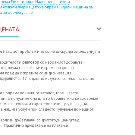
према
Етикетирање
Налепница етикета
и етикети
Фармацевтска опрема
Вијали
Машина за
 за обележување
ЦЕНАТА
ање
вашиот проблем и детална дискусија за решенијата
водителот и
разговор
со избраниот добавувач.
нтот, шема на плаќање и време на достава.
ема
пред да испратите со видео-извештај.
ецијалист
со 17 годишно искуство
во текот на целиот
та опрема во нашиот каталог, тогаш јавете
 ви го понудиме она што го баравте, или ќе собереме
амо за технички карактеристики, туку и за цена.
а нашите услуги при следното купување во нашиот
ерливи добавувачи со долгогодишен углед.
ње.
Практично прифаќање на плаќање
.