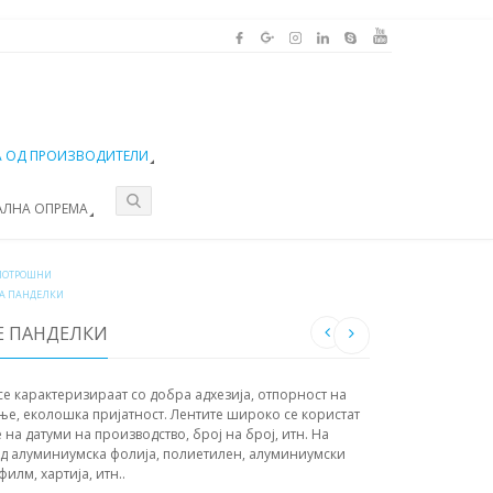
 ОД ПРОИЗВОДИТЕЛИ
АЛНА ОПРЕМА
ПОТРОШНИ
ЈА ПАНДЕЛКИ
Е ПАНДЕЛКИ
се карактеризираат со добра адхезија, отпорност на
ење, еколошка пријатност. Лентите широко се користат
 на датуми на производство, број на број, итн. На
од алуминиумска фолија, полиетилен, алуминиумски
лм, хартија, итн..