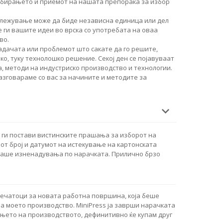
збирањето и приемот на нашата препорака за избор
лежување може да биде независна единица или дел
 ги вашите идеи во врска со употребата на оваа
во.
дачата или проблемот што сакате да го решите,
о, туку технолошко решение. Секој ден се појавуваат
, методи на индустриско производство и технологии.
разговараме со вас за начините и методите за
ги постави вистинските прашања за изборот на
от број и датумот на истекување на картонската
маше изненадувања по нарачката. Прилично брзо
печатоци за новата работна површина, која беше
а моето производство. MiniPress ја заврши нарачката
њето на производството, дефинитивно ќе купам друг