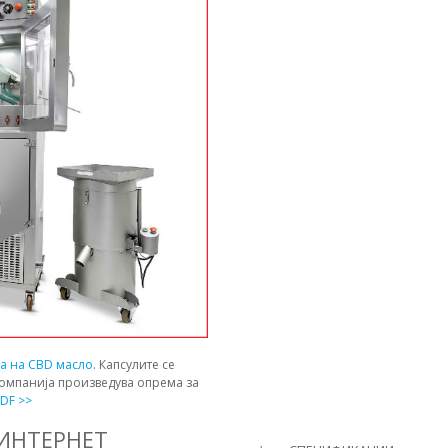
ја на CBD масло
. Капсулите се
компанија произведува опрема за
DF >>
 ИНТЕРНЕТ