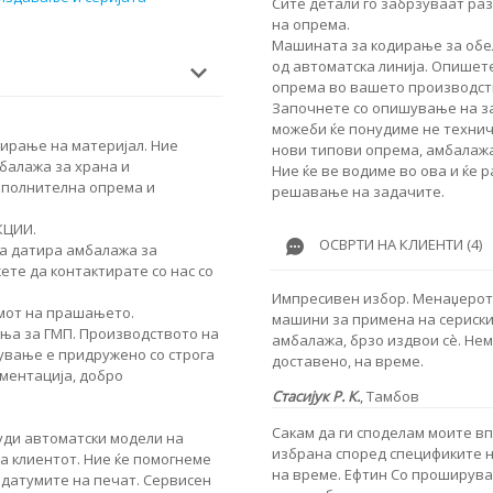
Сите детали го забрзуваат ра
на опрема.
Машината за кодирање за обе
од автоматска линија. Опишете
опрема во вашето производст
Започнете со опишување на за
можеби ќе понудиме не техничк
ирање на материјал. Ние
нови типови опрема, амбалажа
балажа за храна и
Ние ќе ве водиме во ова и ќе 
ополнителна опрема и
решавање на задачите.
КЦИИ.
ОСВРТИ НА КЛИЕНТИ (4)
за датира амбалажа за
ете да контактирате со нас со
Импресивен избор. Менаџерот 
умот на прашањето.
машини за примена на сериски
ања за ГМП. Производството на
амбалажа, брзо издвои сè. Не
ување е придружено со строга
доставено, на време.
ументација, добро
Стасијук Р. К.
,
Тамбов
Сакам да ги споделам моите в
нуди автоматски модели на
избрана според спецификите н
а клиентот. Ние ќе помогнеме
на време. Ефтин Со проширува
 датумите на печат. Сервисен