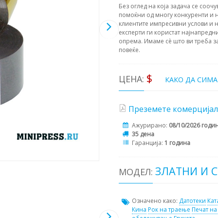
Без оглед на која задача се соочу
помоќни од многу конкуренти и н
клиентите импресивни услови и н
експерти ги користат најнапредни
опрема. Имаме сè што ви треба з
повеќе.
$
ЦЕНА:
КАКО ДА СИМ
Преземете комерцијал
Ажурирано:
08/10/2026 годи
35 дена
Гаранција:
1 година
ЗЛАТНИ И 
МОДЕЛ:
Означено како:
Датотеки
Кат
Кина
Рок на траење
Печат на