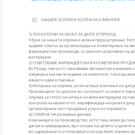
НАШИТЕ УСЛУГИ И УСЛУГИ НА КЛИЕНТИТЕ
1) ТЕХНОЛОГИИ ЗА ОБУКА ЗА ДАТЕЕ И ПЕРИОД.
Обука за нашата опрема е можна пред купување. Тест
нудиме совети за организација на етикетирање на ам
фармацевтски производи, со целосен асортиман на д
материјали.
2) СОВЕТУВАМЕ ФАРМАЦЕВТСКИ И КОСМЕТИЧКИ ПРОДУ
Во Русија, ние исто така имаме автоматски и машини 
пакувања кои им ги нудиме на клиентите. Секогаш мож
вашите идеи и барања.
3) Испорака на опрема за печатење и печење на дат
Производите се целосно во согласност со новите бар
опрема за топло печатење на меки материјали за пак
контрола на квалитетот, верификација на целата док
организирана пост-продажна услуга на опремата.
4) СОБИРАЕ НА резервни делови
Компанијата за производство, исто така, може да по
датум и нумерирање, врз основа на целите и целите н
во одржувањето и поправката на која било опрема за