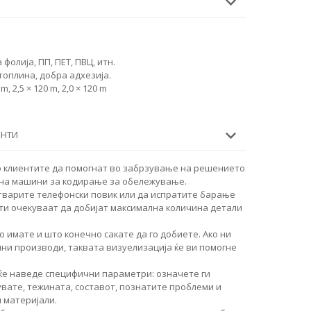
олија, ПП, ПЕТ, ПВЦ, итн.
топлина, добра адхезија.
, 2,5 × 120 m, 2,0 × 120 m
ЕНТИ
о клиентите да помогнат во забрзување на решението
 на машини за кодирање за обележување.
тварите телефонски повик или да испратите барање
ти очекуваат да добијат максимална количина детали
о имате и што конечно сакате да го добиете. Ако ни
чни производи, таквата визуелизација ќе ви помогне
ќе наведе специфични параметри: означете ги
увате, тежината, составот, познатите проблеми и
 материјали.