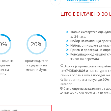
обележување
Етикета
ШТО Е ВКЛУЧЕНО ВО 
Фазно експертско оценув
за 24 часа.
Избор на компанија
произ
0%
20%
Избор
, оптимален за клие
Прием и проверка на опр
Консултации од нашиот сп
живот на опремата.
н опис на
Производители
нување
и купувачи на
Ако не ја пронајдовте потребна
цес на
метални букви
се
+74953643808
и ние сигурно ќе
ртон
слична опрема што е погодна не с
Загарантирана
попуст до 20%
н
каталог.
Само
опрема за квалитет
од дов
Флексибилен систем на плаќа