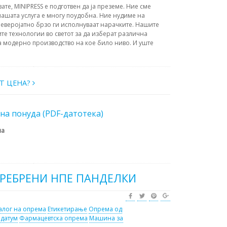
вате, MINIPRESS е подготвен да ја преземе. Ние сме
ашата услуга е многу поудобна. Ние нудиме на
еверојатно брзо ги исполнуваат нарачките. Нашите
те технологии во светот за да изберат различна
а модерно производство на кое било ниво. И уште
АТ ЦЕНА?
на понуда (PDF-датотека)
на
СРЕБРЕНИ НПЕ ПАНДЕЛКИ
алог на опрема
Етикетирање
Опрема од
 датум
Фармацевтска опрема
Машина за