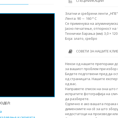
СПЕЦИФИКАЦИИ
Златни и сребрени ленти „НПЕ“
Лента: 90 ～ 160 ° C
Се применува на алуминиумска ф
Јасно печатење, отпорност на 
Технички барања (мм): 3,0 × 120 m
Боја: злато, сребро
СОВЕТИ ЗА НАШИТЕ КЛИ
Некои од нашите препораки д
за вашиот проблем при избор
Бидете подготвени пред да ос
од страницата. Нашите експер
од вас.
Направете список на она што г
испратите фотографија на сли
да разберете.
МОДЕЛ:
Одлично е ако вашата порака 
димензиите на сè за што збор
а
недостатоци на производи или
издавање и серијата