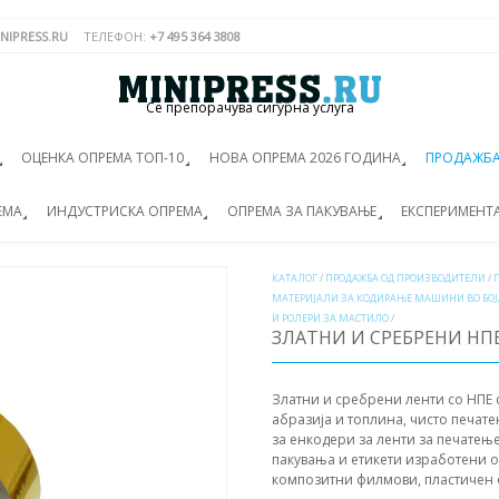
NIPRESS.RU
ТЕЛЕФОН:
+7 495 364 3808
Се препорачува сигурна услуга
ОЦЕНКА ОПРЕМА ТОП-10
НОВА ОПРЕМА 2026 ГОДИНА
ПРОДАЖБА
ЕМА
ИНДУСТРИСКА ОПРЕМА
ОПРЕМА ЗА ПАКУВАЊЕ
ЕКСПЕРИМЕНТ
КАТАЛОГ
/
ПРОДАЖБА ОД ПРОИЗВОДИТЕЛИ
/
МАТЕРИЈАЛИ ЗА КОДИРАЊЕ МАШИНИ ВО БО
И РОЛЕРИ ЗА МАСТИЛО
/
ЗЛАТНИ И СРЕБРЕНИ НП
Златни и сребрени ленти со НПЕ 
абразија и топлина, чисто печат
за енкодери за ленти за печатење
пакувања и етикети изработени 
композитни филмови, пластичен фи