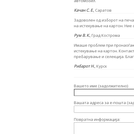
автомобил.
Качан С. Е.
, Саратов
Задоволен од изборот на печ
на истекување на картон. Ние 
Рум В. К.
, Град Кострома
Имаше проблем при пронаоѓањ
истекување на картон. Контак
пребарување и селекција. Бла
Рибарот Н.
, Курск
Вашето име (задолжително)
Вашата адреса за е-пошта (за
Повратна информација: