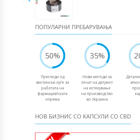
ПОПУЛАРНИ ПРЕБАРУВАЊА
50%
35%
2
Прегледи од
Нови методи за
Детале
вистински луѓе за
печат на датумот
втис
работата на
на истекување
про
фармацевтската
на производство
ка
опрема
во Украина
НОВ БИЗНИС СО КАПСУЛИ СО CBD