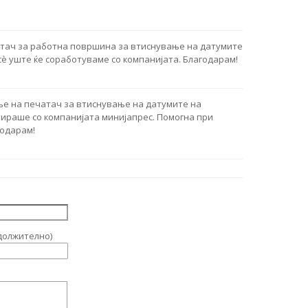
атач за работна површина за втиснување на датумите
сè уште ќе соработуваме со компанијата. Благодарам!
е на печатач за втиснување на датумите на
тираше со компанијата минијапрес. Помогна при
годарам!
должително)