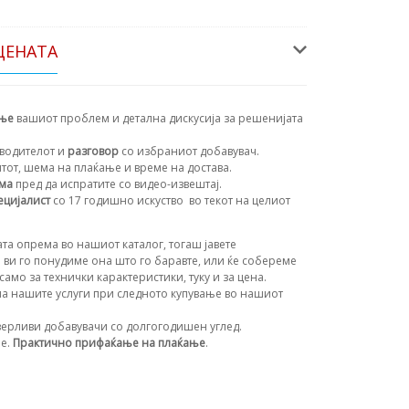
ЦЕНАТА
ање
вашиот проблем и детална дискусија за решенијата
водителот и
разговор
со избраниот добавувач.
нтот, шема на плаќање и време на достава.
ема
пред да испратите со видео-извештај.
ецијалист
со 17 годишно искуство
во текот на целиот
та опрема во нашиот каталог, тогаш јавете
 ви го понудиме она што го баравте, или ќе собереме
амо за технички карактеристики, туку и за цена.
а нашите услуги при следното купување во нашиот
ерливи добавувачи со долгогодишен углед.
ње.
Практично прифаќање на плаќање
.