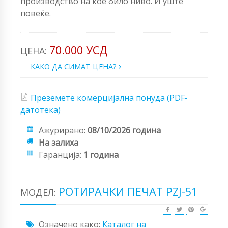
производство на кое било ниво. И уште
повеќе.
70.000 УСД
ЦЕНА:
КАКО ДА СИМАТ ЦЕНА?
Преземете комерцијална понуда (PDF-
датотека)
Ажурирано:
08/10/2026 година
На залиха
Гаранција:
1 година
РОТИРАЧКИ ПЕЧАТ РZЈ-51
МОДЕЛ:
Означено како:
Каталог на