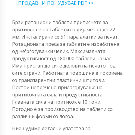
ПРОДАВНИ ПОНУДУВАЕ PDF >>
Брзи ротациони таблети притиснете за
притискање на таблети со дијаметар до 22
мм. Инсталирани се 51 пара алатки за печат.
Ротационата преса за таблети е изработена
од не'рѓосувачки челик. Максималната
продуктивност од 180.000 таблети на час.
Има пристап до сите делови на печатот од
сите страни. Работната површина е покриена
со транспарентни пластични штитови.
Постои непречено прилагодување на
притисочната сила и продуктивноста.
Главната сила на притисок е 10 тони.
Погодно е за производство на таблети со
различни форми со логоа.
Ние нудиме детални упатства за