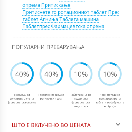
опрема
Притискање
Притиснете го ротациониот таблет
Прес
таблет
Апчиња
Таблета машина
Таблетпрес
Фармацевтска опрема
ПОПУЛАРНИ ПРЕБАРУВАЊА
40%
40%
10%
10%
Прегледи од
Гарантен период за
Таблетирање во
Нови методи за
сопствениците на
ротирачки преси
модерната
производство на
фармацевтска опрема
фармацевтска
таблети во фабриките
индустрија
во Русија
ШТО Е ВКЛУЧЕНО ВО ЦЕНАТА