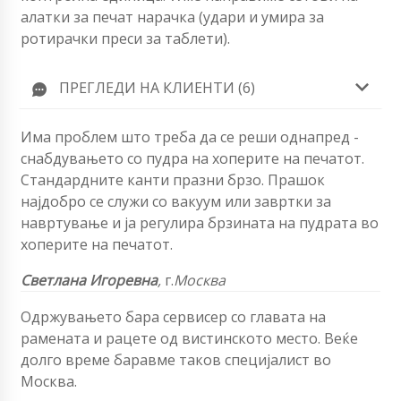
алатки за печат нарачка (удари и умира за
ротирачки преси за таблети).
ПРЕГЛЕДИ НА КЛИЕНТИ (6)
Има проблем што треба да се реши однапред -
снабдувањето со пудра на хоперите на печатот.
Стандардните канти празни брзо. Прашок
најдобро се служи со вакуум или завртки за
навртување и ја регулира брзината на пудрата во
хоперите на печатот.
Светлана Игоревна
,
г.
Москва
Одржувањето бара сервисер со главата на
рамената и рацете од вистинското место. Веќе
долго време баравме таков специјалист во
Москва.