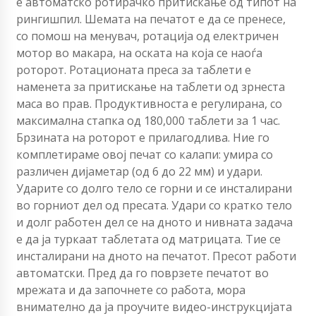
е автоматско ротирачко притискање од типот на
рингишпил. Шемата на печатот е да се пренесе,
со помош на менувач, ротација од електричен
мотор во макара, на оската на која се наоѓа
роторот. Ротационата преса за таблети е
наменета за притискање на таблети од зрнеста
маса во прав. Продуктивноста е регулирана, со
максимална стапка од 180,000 таблети за 1 час.
Брзината на роторот е прилагодлива. Ние го
комплетираме овој печат со калапи: умира со
различен дијаметар (од 6 до 22 мм) и удари.
Ударите со долго тело се горни и се инсталирани
во горниот дел од пресата. Удари со кратко тело
и долг работен дел се на дното и нивната задача
е да ја туркаат таблетата од матрицата. Тие се
инсталирани на дното на печатот. Пресот работи
автоматски. Пред да го поврзете печатот во
мрежата и да започнете со работа, мора
внимателно да ја проучите видео-инструкцијата