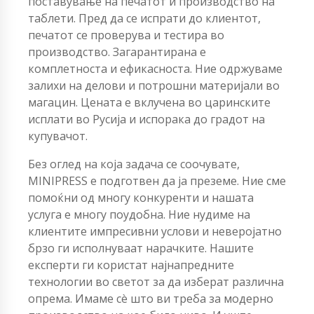
поставување на печатот и производство на
таблети. Пред да се испрати до клиентот,
печатот се проверува и тестира во
производство. Загарантирана е
комплетноста и ефикасноста. Ние одржуваме
залихи на делови и потрошни материјали во
магацин. Цената е вклучена во царинските
исплати во Русија и испорака до градот на
купувачот.
Без оглед на која задача се соочувате,
MINIPRESS е подготвен да ја преземе. Ние сме
помоќни од многу конкуренти и нашата
услуга е многу поудобна. Ние нудиме на
клиентите импресивни услови и неверојатно
брзо ги исполнуваат нарачките. Нашите
експерти ги користат најнапредните
технологии во светот за да изберат различна
опрема. Имаме сè што ви треба за модерно