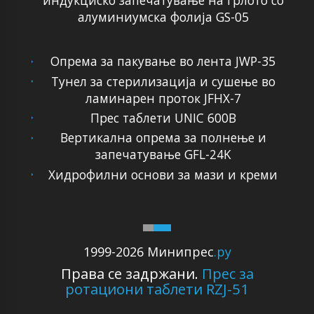
индукциско запечатување на грлото со
алуминиумска фолија GS-05
Опрема за пакување во лента JWP-35
Тунел за стерилизација и сушење во
ламинарен проток JFHX-7
Прес таблети UNIC 600B
Вертикална опрема за полнење и
запечатување GFL-24K
Хидрофилни основи за мази и креми
1999-2026 Минипрес
.ру
Права се задржани.
Прес за
ротациони таблети RZJ-51