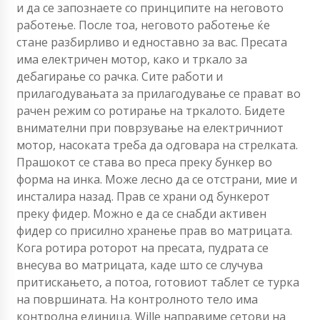
и да се запознаете со принципите на неговото
работење. После тоа, неговото работење ќе
стане разбирливо и едноставно за вас. Пресата
има електричен мотор, како и тркало за
дебагирање со рачка. Сите работи и
прилагодувањата за прилагодување се прават во
рачен режим со ротирање на тркалото. Бидете
внимателни при поврзување на електричниот
мотор, насоката треба да одговара на стрелката.
Прашокот се става во преса преку бункер во
форма на инка. Може лесно да се отстрани, мие и
инсталира назад. Прав се храни од бункерот
преку фидер. Можно е да се снабди активен
фидер со присилно хранење прав во матрицата.
Кога ротира роторот на пресата, пудрата се
внесува во матрицата, каде што се случува
притискањето, а потоа, готовиот таблет се турка
на површината. На контролното тело има
контролна единица. Willе направиме сетови на