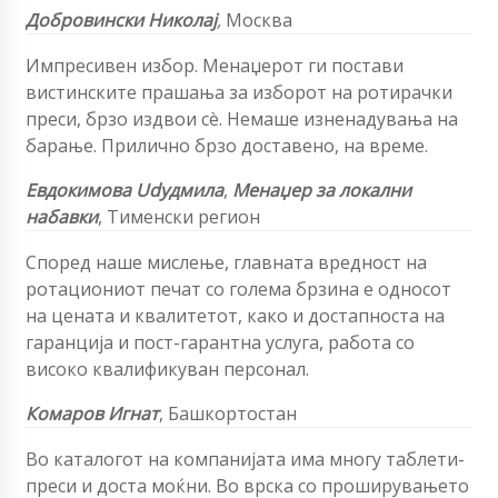
Добровински Николај
,
Москва
Импресивен избор. Менаџерот ги постави
вистинските прашања за изборот на ротирачки
преси, брзо издвои сè. Немаше изненадувања на
барање. Прилично брзо доставено, на време.
Евдокимова
Udудмила
,
Менаџер за локални
набавки
,
Тименски регион
Според наше мислење, главната вредност на
ротациониот печат со голема брзина е односот
на цената и квалитетот, како и достапноста на
гаранција и пост-гарантна услуга, работа со
високо квалификуван персонал.
Комаров Игнат
,
Башкортостан
Во каталогот на компанијата има многу таблети-
преси и доста моќни. Во врска со проширувањето