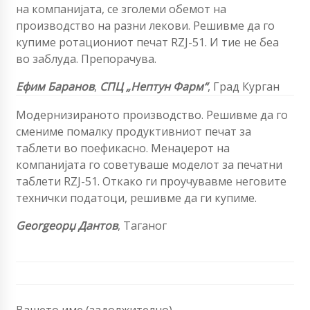
на компанијата, се зголеми обемот на
производство на разни лекови. Решивме да го
купиме ротациониот печат RZJ-51. И тие не беа
во заблуда. Препорачува.
Ефим Баранов
,
СПЦ „Нептун Фарм“
, Град Курган
Модернизираното производство. Решивме да го
смениме помалку продуктивниот печат за
таблети во поефикасно. Менаџерот на
компанијата го советуваше моделот за печатни
таблети RZJ-51. Откако ги проучувавме неговите
технички податоци, решивме да ги купиме.
Georgeорџ Дантов
, Таганог
Вашето име (задолжително)