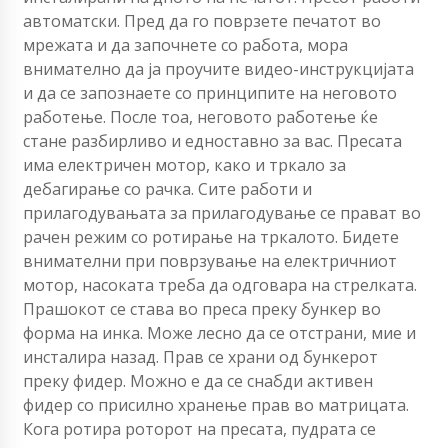
автоматски. Пред да го поврзете печатот во
мрежата и да започнете со работа, мора
внимателно да ја проучите видео-инструкцијата
и да се запознаете со принципите на неговото
работење. После тоа, неговото работење ќе
стане разбирливо и едноставно за вас. Пресата
има електричен мотор, како и тркало за
дебагирање со рачка. Сите работи и
прилагодувањата за прилагодување се прават во
рачен режим со ротирање на тркалото. Бидете
внимателни при поврзување на електричниот
мотор, насоката треба да одговара на стрелката.
Прашокот се става во преса преку бункер во
форма на инка. Може лесно да се отстрани, мие и
инсталира назад. Прав се храни од бункерот
преку фидер. Можно е да се снабди активен
фидер со присилно хранење прав во матрицата.
Кога ротира роторот на пресата, пудрата се