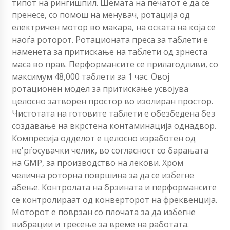
типот на рингишпил. Шемата на печатот е да се
пренесе, со помош на менувач, ротација од
електричен мотор во макара, на оската на која се
наоѓа роторот. Ротационата преса за таблети е
наменета за притискање на таблети од зрнеста
маса во прав. Перформансите се прилагодливи, со
максимум 48,000 таблети за 1 час. Овој
ротационен модел за притискање усвојува
целосно затворен простор во изолиран простор.
Чистотата на готовите таблети е обезбедена без
создавање на вкрстена контаминација однадвор.
Компресија одделот е целосно изработен од
не'рѓосувачки челик, во согласност со барањата
на GMP, за производство на лекови. Хром
челична роторна површина за да се избегне
абење. Контролата на брзината и перформансите
се контролираат од конверторот на фреквенција.
Моторот е поврзан со плочата за да избегне
вибрации и тресење за време на работата.