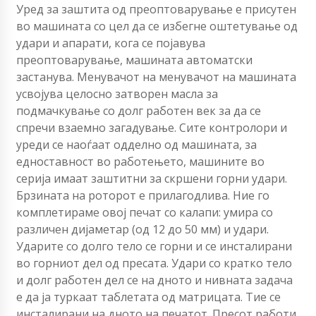
Уред за заштита од преоптоварување е присутен
во машината со цел да се избегне оштетување од
удари и апарати, кога се појавува
преоптоварување, машината автоматски
застанува. Менувачот на менувачот на машината
усвојува целосно затворен масла за
подмачкување со долг работен век за да се
спречи взаемно загадување. Сите контролори и
уреди се наоѓаат одделно од машината, за
едноставност во работењето, машините во
серија имаат заштитни за скршени горни удари.
Брзината на роторот е прилагодлива. Ние го
комплетираме овој печат со калапи: умира со
различен дијаметар (од 12 до 50 мм) и удари.
Ударите со долго тело се горни и се инсталирани
во горниот дел од пресата. Удари со кратко тело
и долг работен дел се на дното и нивната задача
е да ја туркаат таблетата од матрицата. Тие се
инсталирани на дното на печатот. Пресот работи