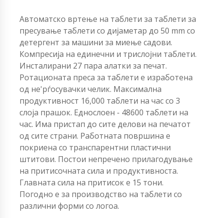
Автоматско вртење на таблети за таблети за
пресување таблети со дијаметар до 50 mm со
детергент за машини за миење садови.
Компресија на единечни и трислојни таблети.
Инсталирани 27 пара алатки за печат.
Ротационата преса за таблети е изработена
од не'рѓосувачки челик. Максимална
продуктивност 16,000 таблети на час со 3
слоја прашок. Еднослоен - 48600 таблети на
час. Има пристап до сите делови на печатот
од сите страни. Работната површина е
покриена со транспарентни пластични
штитови. Постои непречено прилагодување
на притисочната сила и продуктивноста.
Главната сила на притисок е 15 тони.
Погодно е за производство на таблети со
различни форми со логоа.