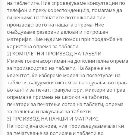
на таблетите. Ние спроведуваме консултации по
телефон и преку кореспонденција, помагаме да
ги решиме настанатите потешкотии при
производството на нашата опрема. Ние
снабдуваме резервни делови и потрошен
материјал. Ние нудиме помош при продажба на
користена опрема за таблети.
2) КОМПЛЕТНИ ПРОИЗВОД НА ТАБЕЛИ.
Имаме голем асортиман на дополнителна опрема
за производство на таблети. На барање на
клиентот, ќе избереме модел на посветувач на
таблети, вакуумски систем за напојување во прав
во канти за печат, гранулатори, миксери во прав,
опрема за примена на школки на таблети,
печатари за печатење логоа на таблети, опрема
за полнење и пакување за таблети.
3) ПРОИЗВОД НА ПАНШИ И МАТРИКС.
На постојана основа, ние произведуваме алатки
за печатување за ротирачки таблети во