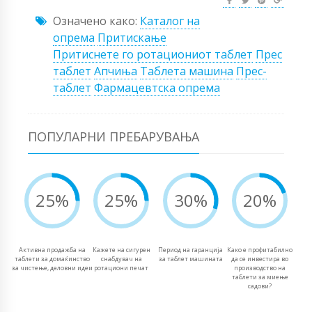
Означено како:
Каталог на
опрема
Притискање
Притиснете го ротациониот таблет
Прес
таблет
Апчиња
Таблета машина
Прес-
таблет
Фармацевтска опрема
ПОПУЛАРНИ ПРЕБАРУВАЊА
25%
25%
30%
20%
Активна продажба на
Кажете на сигурен
Период на гаранција
Како е профитабилно
таблети за домаќинство
снабдувач на
за таблет машината
да се инвестира во
за чистење, деловни идеи
ротациони печат
производство на
таблети за миење
садови?