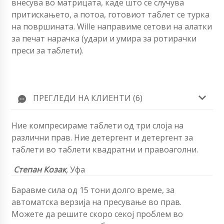
внесува во матрицата, каде што се случува
притискањето, а потоа, готовиот таблет се турка
на површината. Willе направиме сетови на алатки
за печат нарачка (удари и умира за ротирачки
преси за таблети).
ПРЕГЛЕДИ НА КЛИЕНТИ (6)
Ние компресираме таблети од три слоја на
различни прав. Ние детергент и детергент за
таблети во таблети квадратни и правоаголни.
Степан Козак
,
Уфа
Баравме сила од 15 тони долго време, за
автоматска верзија на пресување во прав.
Можете да решите скоро секој проблем во