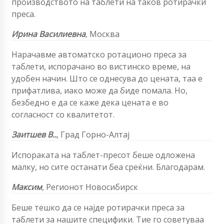
производството на таблети на таков ротирачки
преса.
Ирина Василиевна
,
Москва
Нарачавме автоматско ротационо преса за
таблети, испорачано во вистинско време, на
удобен начин. Што се однесува до цената, таа е
прифатлива, иако може да биде помала. Но,
безбедно е да се каже дека цената е во
согласност со квалитетот.
Заитшев В..
,
Град Горно-Алтај
Испораката на таблет-пресот беше одложена
малку, но сите останати беа среќни. Благодарам.
Максим
,
Регионот Новосибирск
Беше тешко да се најде ротирачки преса за
таблети за нашите специфики. Тие го советуваа