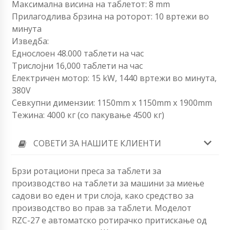
Максимална висина на таблетот: 8 mm
Прилагодлива брзина на роторот: 10 вртежи во
минута
Изведба:
Еднослоен 48.000 таблети на час
Трислојни 16,000 таблети на час
Електричен мотор: 15 kW, 1440 вртежи во минута,
380V
Севкупни димензии: 1150mm x 1150mm x 1900mm
Тежина: 4000 кг (со пакување 4500 кг)
СОВЕТИ ЗА НАШИТЕ КЛИЕНТИ
Брзи ротациони преса за таблети за
производство на таблети за машини за миење
садови во еден и три слоја, како средство за
производство во прав за таблети. Моделот
RZС-27 е автоматско ротирачко притискање од