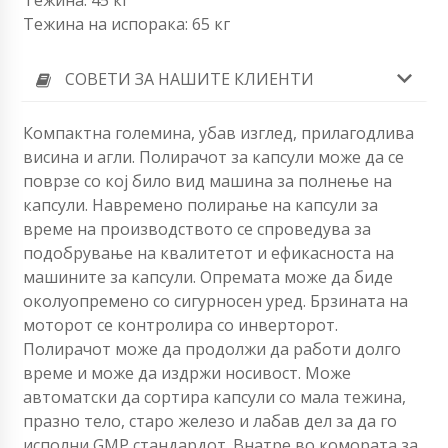
Тежина на испорака: 65 кг
СОВЕТИ ЗА НАШИТЕ КЛИЕНТИ
Компактна големина, убав изглед, прилагодлива
висина и агли.
Полирачот за капсули може да се
поврзе со кој било вид машина за полнење на
капсули.
Навремено полирање на капсули за
време на производството се спроведува за
подобрување на квалитетот и ефикасноста на
машините за капсули. Опремата може да биде
околу
опремено со сигурносен уред.
Брзината на
моторот се контролира со инверторот.
Полирачот може да продолжи да работи долго
време и може да издржи носивост.
Може
автоматски да сортира капсули со мала тежина,
празно тело, старо железо и лабав дел за да го
исполни GMP стандардот.
Внатре во комората за