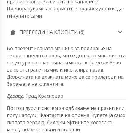
прашина од површината на капсулите.
Препорачуваме да користите правосмукалки, да
ги купите сами.
ПРЕГЛЕДИ НА КЛИЕНТИ (6)
Во презентираната машина за полирање на
тврди капсули со прав, ми се допадна мисловната
структура на пластичната четка, која може брзо
да се отстрани, измие и инсталира назад.
Должината на влакната може да се прилагоди на
барањата на клиентите.
Едвард
,
Град Краснодар
Постои дури и систем за одбивање на празни или
полу капсули. Фантастична опрема. Купете ја само
скапата верзија, бидејќи ефтините колеги се
многу поедноставни и полоши.