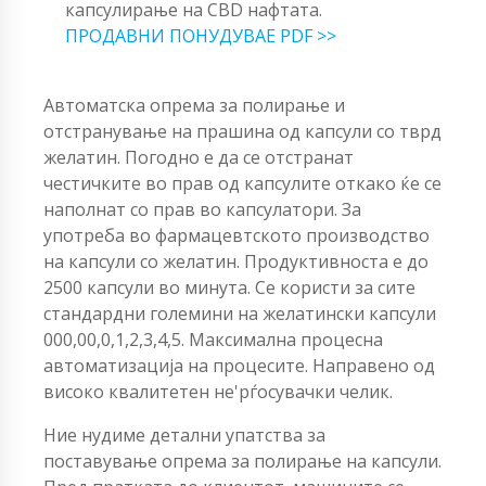
капсулирање на CBD нафтата.
ПРОДАВНИ ПОНУДУВАЕ PDF >>
Автоматска опрема за полирање и
отстранување на прашина од капсули со тврд
желатин. Погодно е да се отстранат
честичките во прав од капсулите откако ќе се
наполнат со прав во капсулатори. За
употреба во фармацевтското производство
на капсули со желатин. Продуктивноста е до
2500 капсули во минута. Се користи за сите
стандардни големини на желатински капсули
000,00,0,1,2,3,4,5. Максимална процесна
автоматизација на процесите. Направено од
високо квалитетен не'рѓосувачки челик.
Ние нудиме детални упатства за
поставување опрема за полирање на капсули.