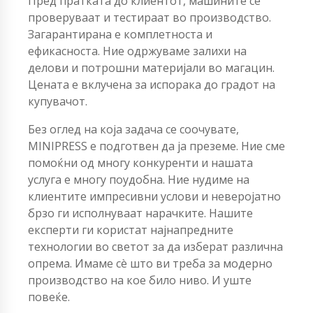
Пред пратката до клиентот, машините се
проверуваат и тестираат во производство.
Загарантирана е комплетноста и
ефикасноста. Ние одржуваме залихи на
делови и потрошни материјали во магацин.
Цената е вклучена за испорака до градот на
купувачот.
Без оглед на која задача се соочувате,
MINIPRESS е подготвен да ја преземе. Ние сме
помоќни од многу конкуренти и нашата
услуга е многу поудобна. Ние нудиме на
клиентите импресивни услови и неверојатно
брзо ги исполнуваат нарачките. Нашите
експерти ги користат најнапредните
технологии во светот за да изберат различна
опрема. Имаме сè што ви треба за модерно
производство на кое било ниво. И уште
повеќе.