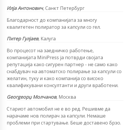
Илја Антонович
,
Санкт Петербург
Благодарност до компанијата за многу
квалитетен полиратор за капсули со гел.
Питер Гулјаев
,
Калуга
Во процесот на заедничко работење,
компанијата MiniPress ја потврди својата
репутација како сигурен партнер - не само како
снабдувач на автоматско полирање за капсули со
желатин, туку и како компанија со високо
квалификувани консултанти и други вработени.
Georgeорџ Молчанов
, Москва
Стариот автомобил не е во ред. Решивме да
нарачаме нов полирач за капсули. Немаше
проблеми при стартување. Беше доставено брзо.