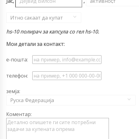
Јас,
,
активност
,
Итно сакаат да купат
hs-10 полирач за капсула со гел hs-10.
Мои детали за контакт:
е-пошта:
телефон:
земја:
Руска Федерација
Коментар: