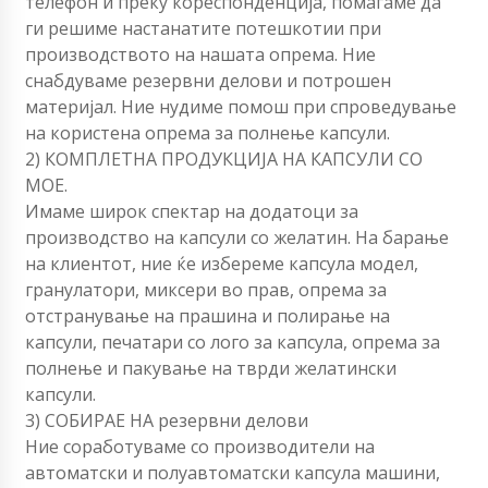
телефон и преку кореспонденција, помагаме да
ги решиме настанатите потешкотии при
производството на нашата опрема. Ние
снабдуваме резервни делови и потрошен
материјал. Ние нудиме помош при спроведување
на користена опрема за полнење капсули.
2) КОМПЛЕТНА ПРОДУКЦИЈА НА КАПСУЛИ СО
МОЕ.
Имаме широк спектар на додатоци за
производство на капсули со желатин. На барање
на клиентот, ние ќе избереме капсула модел,
гранулатори, миксери во прав, опрема за
отстранување на прашина и полирање на
капсули, печатари со лого за капсула, опрема за
полнење и пакување на тврди желатински
капсули.
3) СОБИРАЕ НА резервни делови
Ние соработуваме со производители на
автоматски и полуавтоматски капсула машини,