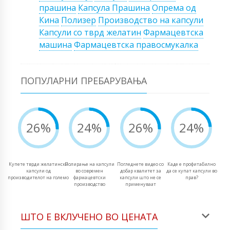
прашина
Капсула Прашина
Опрема од
Кина
Полизер
Производство на капсули
Капсули со тврд желатин
Фармацевтска
машина
Фармацевтска правосмукалка
ПОПУЛАРНИ ПРЕБАРУВАЊА
26%
24%
26%
24%
Купете тврди желатински
Полирање на капсули
Погледнете видео со
Каде е профитабилно
капсули од
во современ
добар квалитет за
да се купат капсули во
производителот на големо
фармацевтски
капсули што не се
прав?
производство
применуваат
ШТО Е ВКЛУЧЕНО ВО ЦЕНАТА