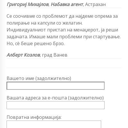
Григориј Михајлов
,
Набавка агент
, Астрахан
Се соочивме со проблемот да најдеме опрема за
полирање на капсули со желатин.
Индивидуалниот пристап на менаџерот, ја реши
задачата. Имаше мали проблеми при стартување.
Но, сè беше решено брзо.
Алберт Козлов
, град Ванев
Вашето име (задолжително)
Вашата адреса за е-пошта (задолжително)
Повратна информација: