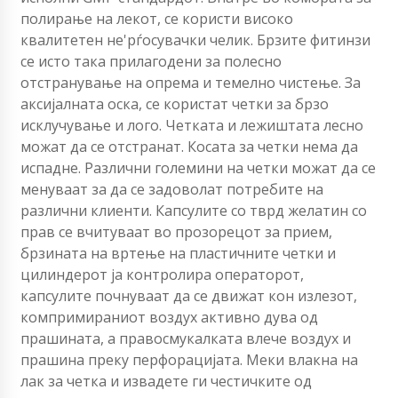
полирање на лекот, се користи високо
квалитетен не'рѓосувачки челик.
Брзите фитинзи
се исто така прилагодени за полесно
отстранување на опрема и темелно чистење.
За
аксијалната оска, се користат четки за брзо
исклучување и лого.
Четката и лежиштата лесно
можат да се отстранат.
Косата за четки нема да
испадне.
Различни големини на четки можат да се
менуваат за да се задоволат потребите на
различни клиенти.
Капсулите со тврд желатин со
прав се вчитуваат во прозорецот за прием,
брзината на вртење на пластичните четки и
цилиндерот ја контролира операторот,
капсулите почнуваат да се движат кон излезот,
компримираниот воздух активно дува од
прашината, а правосмукалката влече воздух и
прашина преку перфорацијата. Меки влакна на
лак за четка и извадете ги честичките од