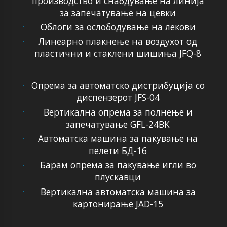
производство и снабдување на линија
за запечатување на цевки
Облоги за ослободување на лекови
Линеарно плакнење на воздухот од
пластични и стаклени шишиња JFQ-8
Опрема за автоматско дистрибуција со
диспензерот JFS-04
Вертикална опрема за полнење и
запечатување GFL-24BK
Автоматска машина за пакување на
пелети БД-16
Барам опрема за пакување игли во
плускавци
Вертикална автоматска машина за
картонирање JAD-15