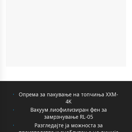
Опрема за пакување на топчиња XXM-
4K
Вакуум лиофилизиран фен за
замрзнување RL-05
Разгледајте ја можноста за