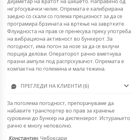
дијаметар на вратот на шишето. Направено од
не'рѓосувачки челик. Опремата е калибрирана
заедно со скали со голема прецизност за да се
програмира брзината на вртење на завртките.
Флуидноста на прав се пренесува преку употреба
на вибрациона активност во бункерот. За
погодност, има погон за нозе за да се вклучи
порција делови. Операторот рачно вметнува
празни ампули под распрскувачот. Опремата е
компактна по големина и мала тежина.
ПРЕГЛЕДИ НА КЛИЕНТИ (6)
За поголема погодност, препорачуваме да
набавите транспортер во прав за хранење
суровини до бункер на диспензерот. Истурањето
рачно е многу неповолно.
Константин
,
Чебоксари