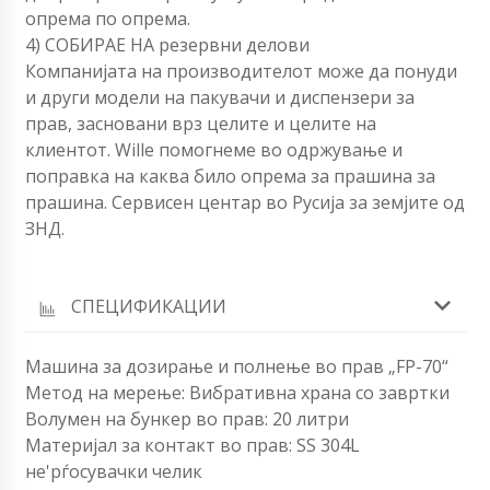
опрема по опрема.
4) СОБИРАЕ НА резервни делови
Компанијата на производителот може да понуди
и други модели на пакувачи и диспензери за
прав, засновани врз целите и целите на
клиентот. Willе помогнеме во одржување и
поправка на каква било опрема за прашина за
прашина. Сервисен центар во Русија за земјите од
ЗНД.
СПЕЦИФИКАЦИИ
Машина за дозирање и полнење во прав „FP-70“
Метод на мерење: Вибративна храна со завртки
Волумен на бункер во прав: 20 литри
Материјал за контакт во прав: SS 304L
не'рѓосувачки челик