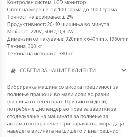
Контролен систем: LCD монитор
Опсег на мерење: од 100 грама до 1000 грама
Точност на дозирање: ± 2%
Продуктивност: 20-40 шишиња во минута
Моќност: 220V, 50Hz, 0,9 kW
Димензии со пакување: 920mm x 640mm x 1960mm
Тежина: 300 кг
Тежина на испорака: 380 кг
СОВЕТИ ЗА НАШИТЕ КЛИЕНТИ
Вибрирачка машина со висока прецизност за
полнење прашоци во мали дози во разни
шишиња со тесен врат. При високи дози,
потребен е диспендер во прав за завртки за
споделување на машината за полнење за
автоматско хранење. При нарачката, мора да ја
наведете висината на шишето и внатрешниот