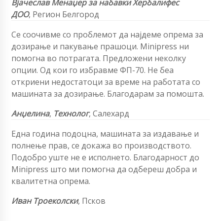
Вјачеслав
Менаџер за набавки
Хербалифес
ДОО
,
Регион Белгород
Се соочивме со проблемот да најдеме опрема за
дозирање и пакување прашоци. Minipress ни
помогна во потрагата. Предложени неколку
опции. Од кои го избравме ФП-70. Не беа
откриени недостатоци за време на работата со
машината за дозирање. Благодарам за помошта.
Анџелина
,
Технолог
, Салехард
Една година подоцна, машината за издавање и
полнење прав, се докажа во производството.
Подобро уште не е исполнето. Благодарност до
Minipress што ми помогна да одбереш добра и
квалитетна опрема.
Иван Троеколски
, Псков