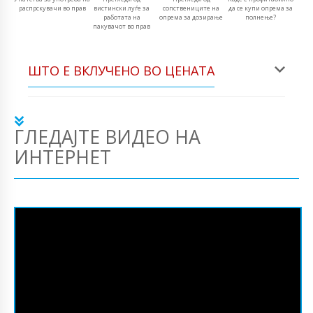
распрскувачи во прав
вистински луѓе за
сопствениците на
да се купи опрема за
работата на
опрема за дозирање
полнење?
пакувачот во прав
ШТО Е ВКЛУЧЕНО ВО ЦЕНАТА
ГЛЕДАЈТЕ ВИДЕО НА
ИНТЕРНЕТ