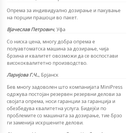
Опрема за индивидуално дозирање и пакување
на порции прашоци во пакет.
Вјачеслав Петрович
,
Уфа
Со ниска цена, многу добра опрема е
полуавтоматска машина за дозирање, чија
брзина и квалитет овозможи да се воспостави
висококвалитетно производство.
Ларијова
Г.Ч..
,
Брјанск
Бев многу задоволен што компанијата MiniPress
одржува постојан резервен резервни делови за
својата опрема, носи гаранции за гаранција и
обезбедува квалитетна услуга. Бидејќи по
проблемите со машината за дозирање, тие брзо
ги заменија искршените делови.