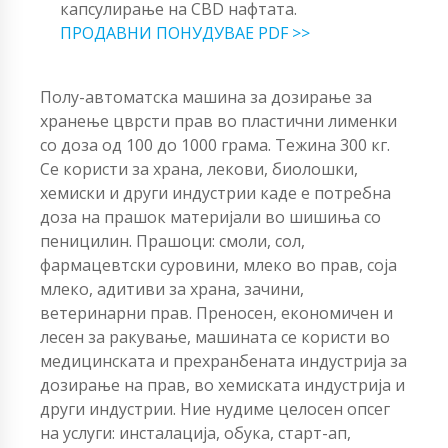
капсулирање на CBD нафтата.
ПРОДАВНИ ПОНУДУВАЕ PDF >>
Полу-автоматска машина за дозирање за
хранење цврсти прав во пластични лименки
со доза од 100 до 1000 грама. Тежина 300 кг.
Се користи за храна, лекови, биолошки,
хемиски и други индустрии каде е потребна
доза на прашок материјали во шишиња со
пеницилин. Прашоци: смоли, сол,
фармацевтски суровини, млеко во прав, соја
млеко, адитиви за храна, зачини,
ветеринарни прав. Преносен, економичен и
лесен за ракување, машината се користи во
медицинската и прехранбената индустрија за
дозирање на прав, во хемиската индустрија и
други индустрии. Ние нудиме целосен опсег
на услуги: инсталација, обука, старт-ап,