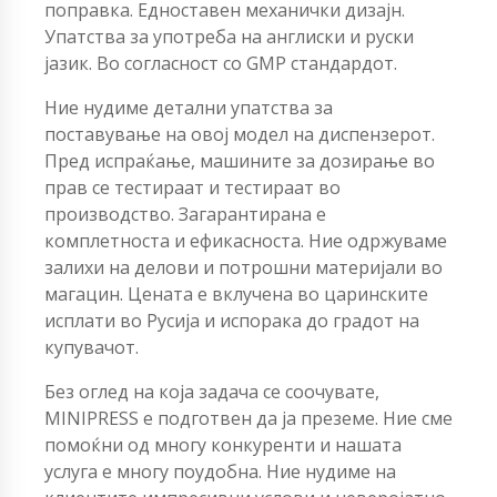
поправка. Едноставен механички дизајн.
Упатства за употреба на англиски и руски
јазик. Во согласност со GMP стандардот.
Ние нудиме детални упатства за
поставување на овој модел на диспензерот.
Пред испраќање, машините за дозирање во
прав се тестираат и тестираат во
производство. Загарантирана е
комплетноста и ефикасноста. Ние одржуваме
залихи на делови и потрошни материјали во
магацин. Цената е вклучена во царинските
исплати во Русија и испорака до градот на
купувачот.
Без оглед на која задача се соочувате,
MINIPRESS е подготвен да ја преземе. Ние сме
помоќни од многу конкуренти и нашата
услуга е многу поудобна. Ние нудиме на