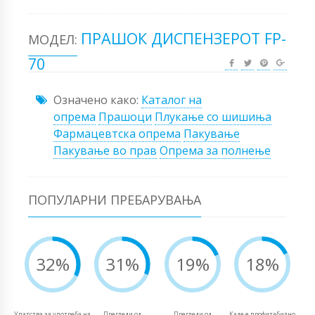
ПРАШОК ДИСПЕНЗЕРОТ FP-
МОДЕЛ:
70
Означено како:
Каталог на
опрема
Прашоци
Плукање со шишиња
Фармацевтска опрема
Пакување
Пакување во прав
Опрема за полнење
ПОПУЛАРНИ ПРЕБАРУВАЊА
32%
31%
19%
18%
Упатства за употреба на
Прегледи од
Прегледи од
Каде е профитабилно