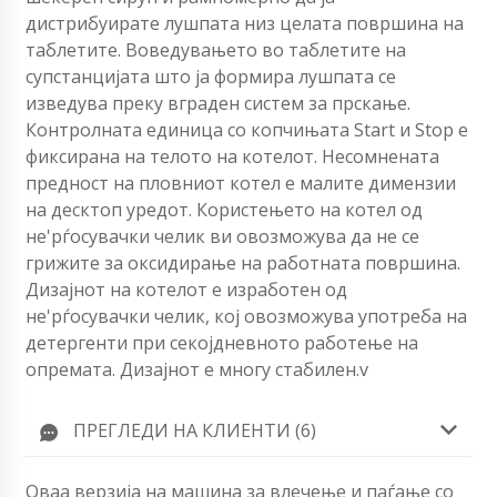
дистрибуирате лушпата низ целата површина на
таблетите. Воведувањето во таблетите на
супстанцијата што ја формира лушпата се
изведува преку вграден систем за прскање.
Контролната единица со копчињата Start и Stop е
фиксирана на телото на котелот. Несомнената
предност на пловниот котел е малите димензии
на десктоп уредот. Користењето на котел од
не'рѓосувачки челик ви овозможува да не се
грижите за оксидирање на работната површина.
Дизајнот на котелот е изработен од
не'рѓосувачки челик, кој овозможува употреба на
детергенти при секојдневното работење на
опремата. Дизајнот е многу стабилен.v
ПРЕГЛЕДИ НА КЛИЕНТИ (6)
Оваа верзија на машина за влечење и паѓање со