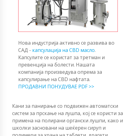
Нова индустрија активно се развива во
САД -
капсулација на CBD масло
.
Капсулите се користат за третман и
превенција на болести. Нашата
компанија произведува опрема за
капсулирање на CBD нафтата.
ПРОДАВНИ ПОНУДУВАЕ PDF >>
Кани за панирање со подвижен автоматски
систем за прскање на лушпа, кој се користи за
примена на полирани органски лушпи, како и
школки засновани на шеќерен сируп и
полимери за храна на таблети, драгети,