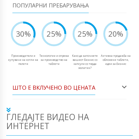
ПОПУЛАРНИ ПРЕБАРУВАЊА
30%
25%
25%
20%
Производители и
Технологии и опрема
Како да започнете
Активна продажба на
купувачи на котли на
за производство на
вашиот бизнис со
обложени таблети,
пелети
таблети
капсули со тврда
идеи за бизнис
желатин?
ШТО Е ВКЛУЧЕНО ВО ЦЕНАТА
ГЛЕДАЈТЕ ВИДЕО НА
ИНТЕРНЕТ