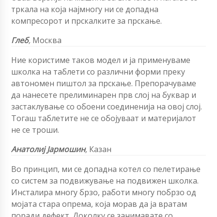
тркала на која најмногу ни се допадна
компресорот и прскалките за прскање.
Глеб
,
Москва
Ние користиме таков модел и ја применуваме
школка на таблети со различни форми преку
автономен пиштол за прскање. Препорачуваме
да нанесете прелиминарен прв слој на буквар и
застаклување со обоени соединенија на овој слој.
Тогаш таблетите не се обојуваат и материјалот
не се троши.
Анатолиј Јармошин
,
Казан
Во принцип, ми се допадна котел со пелетирање
со систем за подвижување на подвижен школка.
Инсталира многу брзо, работи многу побрзо од
мојата стара опрема, која морав да ја вратам
поради дефект. Доколку се занимавате со