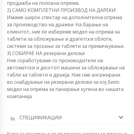
продажба на половна опрема.
2) САМО КОМПЛЕТНИ ПРОИЗВОД НА ДАРЕКИ.
Имаме широк спектар на дополнителна опрема
за производство на дражеи. На барање на
клиентот, ние ќе избереме модел на опрема за
таблети за обложување и драгетски облоги,
системи за прскање за таблети за премачкување.
3) СОБИРАЕ НА резервни делови
Ние соработуваме со производители на
автоматски и десктоп машини за обложување на
табли за таблети и дражја. Ние сме ангажирани
во снабдување на резервни делови за кој било
модел на опрема за панирање купена во нашата
компанија.
СПЕЦИФИКАЦИИ
Капа за панирање со подвижен систем за прскање