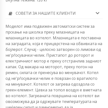
СОВЕТИ ЗА НАШИТЕ КЛИЕНТИ
Моделот има подвижен автоматски систем за
прскање на школка преку млазницата на
млазницата во котелот. Млазницата е поставена
на заградата, која е прицврстена на обвивката на
бојлерот. Случај - целосно затворен со лимови од
не'рѓосувачки челик. Пристапот до роторот и
електричниот мотор е преку отстранлив задниот
капак. Од макара на моторот, преку погон на
ремен, силата се пренесува во менувачот. Котел
од не'рѓосувачки челик е поврзан со вратилото
на менувачот. Котелот се загрева одоздола со
греен елемент. Цевка за топол воздух е вметната
во котелот. Загреаната површина на котелот ви
овозможува да ја одржувате температурата на
шеќерен сируп и рамномерно да ја