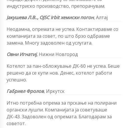
индустриско производство, препорачувам.
Јакушева Л.В..,
OJSC Irbit хемиски погон
,
Алтај
Неодамна, опремата не успеа. Контактиравме со
компанијата за совет, по што брзо одбравме
замена. Многу задоволен од услугата.
Овни
Игнатиј
,
Нижни Новгород
Котелот за пан-обложување ДК-60 не успеа. Беше
решено да се купи нов. Денес, котелот работи
успешно.
Габриел Фролов
, Иркутск
Итно потребна опрема за прскање на полирани
органски лушпи. Компанијата ја советуваше
ДК-43. Задоволен од опремата. Благодарам за
советот.