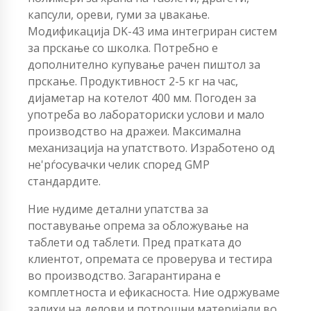
капсули, ореви, гуми за џвакање.
Модификација DK-43 има интегриран систем
за прскање со школка. Потребно е
дополнително купување рачен пиштол за
прскање. Продуктивност 2-5 кг на час,
дијаметар на котелот 400 мм. Погоден за
употреба во лабораториски услови и мало
производство на дражеи. Максимална
механизација на упатството. Изработено од
не'рѓосувачки челик според GMP
стандардите.
Ние нудиме детални упатства за
поставување опрема за обложување на
таблети од таблети. Пред пратката до
клиентот, опремата се проверува и тестира
во производство. Загарантирана е
комплетноста и ефикасноста. Ние одржуваме
залихи на делови и потрошни материјали во