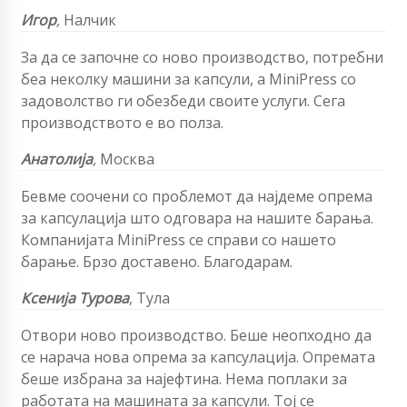
Игор
,
Налчик
За да се започне со ново производство, потребни
беа неколку машини за капсули, а MiniPress со
задоволство ги обезбеди своите услуги. Сега
производството е во полза.
Анатолија
,
Москва
Бевме соочени со проблемот да најдеме опрема
за капсулација што одговара на нашите барања.
Компанијата MiniPress се справи со нашето
барање. Брзо доставено. Благодарам.
Ксенија Турова
, Тула
Отвори ново производство. Беше неопходно да
се нарача нова опрема за капсулација. Опремата
беше избрана за најефтина. Нема поплаки за
работата на машината за капсули. Тој се