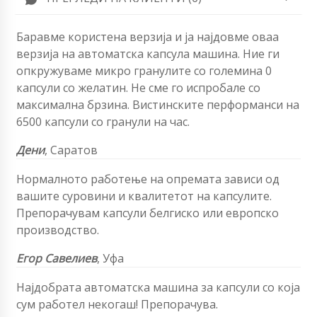
Баравме користена верзија и ја најдовме оваа
верзија на автоматска капсула машина. Ние ги
опкружуваме микро гранулите со големина 0
капсули со желатин. Не сме го испробале со
максимална брзина. Вистинските перформанси на
6500 капсули со гранули на час.
Дени
, Саратов
Нормалното работење на опремата зависи од
вашите суровини и квалитетот на капсулите.
Препорачувам капсули белгиско или европско
производство.
Егор Савелиев
,
Уфа
Најдобрата автоматска машина за капсули со која
сум работел некогаш! Препорачува.