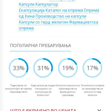
Капсули
Капсулатор
Екапсулација
Каталог на опрема
Опрема
од Кина
Производство на капсули
Капсули со тврд желатин
Фармацевтска
опрема
ПОПУЛАРНИ ПРЕБАРУВАЊА
33%
31%
19%
17%
Подесување на
Каде можам да најдам
Капсулни машини за
Технологии и опрема
капсулаторот во прав во
специјалист за
производство на
за производство на
производството
капсулација во
фармацевтски
капсули со тврд
Казахстан?
производи
желатин
ШТО Е ВКЛУЧЕНО ВО ЦЕНАТА