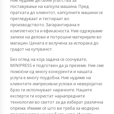
Ние нудиме детални упатства за
поставување на капсула машина. Пред
пратката до клиентот, капсулните машини се
прегледуваат и тестираат во
производството. Загарантирана е
комплетноста и ефикасноста. Ние одржуваме
залихи на делови и потрошни материјали во
магацин. Цената е вклучена за испорака до
градот на купувачот.
Без оглед на која задача се соочувате,
MINIPRESS е подготвен да ја преземе. Ние сме
помоќни од многу конкуренти и нашата
услуга е многу поудобна. Ние нудиме на
клиентите импресивни услови и неверојатно
брзо ги исполнуваат нарачките. Нашите
експерти ги користат најнапредните
технологии во светот за да изберат различна
опрема. Имаме сè што ви треба за модерно