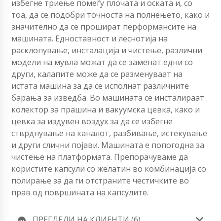
избегне триење помеѓу плочата и оската и, со
тоа, да се подобри точноста на полнењето, како и
значително да се прошират перформансите на
машината. Едноставност и леснотија на
расклопување, инсталација и чистење, различни
модели на мувла можат да се заменат едни со
други, калапите може да се разменуваат на
истата машина за да се исполнат различните
барања за изведба. Во машината се инсталираат
колектор за прашина и вакуумска цевка, како и
цевка за издувен воздух за да се избегне
стврднување на каналот, разбивање, истекување
и други слични појави. Машината е попогодна за
чистење на платформата. Препорачуваме да
користите капсули со желатин во комбинација со
полирање за да ги отстраните честичките во
прав од површината на капсулите.
ПРЕГЛЕДИ НА КЛИЕНТИ (6)