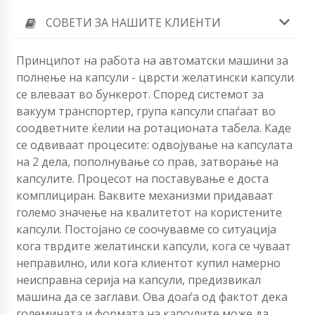
СОВЕТИ ЗА НАШИТЕ КЛИЕНТИ
Принципот на работа на автоматски машини за
полнење на капсули - цврсти желатински капсули
се влеваат во бункерот. Според системот за
вакуум транспортер, група капсули спаѓаат во
соодветните ќелии на ротационата табела. Каде
се одвиваат процесите: одвојување на капсулата
на 2 дела, пополнување со прав, затворање на
капсулите. Процесот на поставување е доста
комплициран. Ваквите механизми придаваат
големо значење на квалитетот на користените
капсули. Постојано се соочувавме со ситуација
кога тврдите желатински капсули, кога се чуваат
неправилно, или кога клиентот купил намерно
неисправна серија на капсули, предизвикал
машина да се заглави. Ова доаѓа од фактот дека
големината и формата на капсулите може да