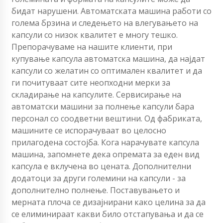
бидат нарушени. Автоматската машина работи со
голема брзина и следењето на влегувањето на
капсули со низок квалитет е многу тешко.
Препорачуваме на нашите клиенти, при
купување капсула автоматска машина, да најдат
капсули со желатин со оптимален квалитет и да
ги почитуваат сите неопходни мерки за
складирање на капсулите. Сервисирање на
автоматски машини за полнење капсули бара
персонал со соодветни вештини. Од фабриката,
машините се испорачуваат во целосно
прилагодена состојба. Кога нарачувате капсула
машина, запомнете дека опремата за еден вид
капсула е вклучена во цената. Дополнителни
додатоци за други големини на капсули - за
дополнително полнење. Поставувањето и
мерната плоча се дизајнирани како целина за да
се елиминираат какви било отстапувања и да се