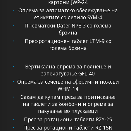
картони JWP-24
Опрема за автоматско обележување на
етикетите со лепило SYM-4
Пневматски Dater NPE 3 со голема
брзина
Прес-ротационен таблет LTM-9 со
голема брзина
Вертикална опрема за полнење и
запечатување GFL-40
Опрема за сечење на сферични ножеви
WHM-14
Сакам да купам преса за притискање
на таблети за бонбони и опрема за
пакување во плускавци
Прес за ротациони таблети RZY-25
Прес за ротациони таблети RZ-15N