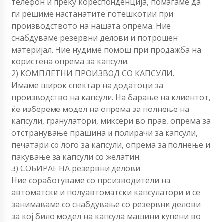
телефон и преку кореспонденција, помагаме да
ги решиме настанатите потешкотии при
производството на нашата опрема. Ние
снабдуваме резервни делови и потрошен
материјал. Ние нудиме помош при продажба на
користена опрема за капсули.
2) КОМПЛЕТНИ ПРОИЗВОД СО КАПСУЛИ.
Имаме широк спектар на додатоци за
производство на капсули. На барање на клиентот,
ќе избереме модел на опрема за полнење на
капсули, гранулатори, миксери во прав, опрема за
отстранување прашина и полирачи за капсули,
печатари со лого за капсули, опрема за полнење и
пакување за капсули со желатин.
3) СОБИРАЕ НА резервни делови
Ние соработуваме со производители на
автоматски и полуавтоматски капсулатори и се
занимаваме со снабдување со резервни делови
за кој било модел на капсула машини купени во