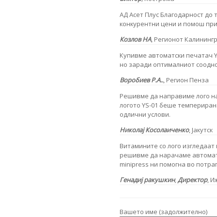
АД Асет Плус
Благодарност до 
конкурентни цени и помош при
Козлов
НА
,
Регионот Калининг
Купивме автоматски печатач Y
но заради оптималниот сооднос
Воробиев
Р.А..
,
Регион Пенза
Решивме да направиме лого на
логото YS-01 беше темпериран
одлични услови.
Николај Косолаиченко
, Јакутск
Витамините со лого изгледаат 
решивме да нарачаме автомат
minipress ни помогна во потраг
Генадиј ракушкин
,
Директор
, И
Вашето име (задолжително)