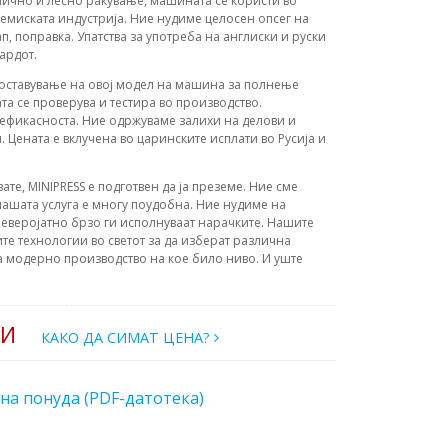
мично и лесно ракување, машината се користи во
емиската индустрија. Ние нудиме целосен опсег на
-ап, поправка. Упатства за употреба на англиски и руски
ардот.
поставување на овој модел на машина за полнење
та се проверува и тестира во производство.
ефикасноста. Ние одржуваме залихи на делови и
 Цената е вклучена во царинските исплати во Русија и
вате, MINIPRESS е подготвен да ја преземе. Ние сме
ашата услуга е многу поудобна. Ние нудиме на
еверојатно брзо ги исполнуваат нарачките. Нашите
те технологии во светот за да изберат различна
а модерно производство на кое било ниво. И уште
РИ
КАКО ДА СИМАТ ЦЕНА?
на понуда (PDF-датотека)