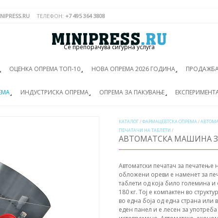
NIPRESS.RU
ТЕЛЕФОН:
+7 495 364 3808
Се препорачува сигурна услуга
ОЦЕНКА ОПРЕМА ТОП-10
НОВА ОПРЕМА 2026 ГОДИНА
ПРОДАЖБА
ЕМА
ИНДУСТРИСКА ОПРЕМА
ОПРЕМА ЗА ПАКУВАЊЕ
ЕКСПЕРИМЕНТ
КАТАЛОГ
/
ФАРМАЦЕВТСКА ОПРЕМА
/
АВТОМ
ПЕЧАТАЧИ НА ТАБЛЕТИ
/
АВТОМАТСКА МАШИНА ЗА
Автоматски печатач за печатење н
обложени ореви е наменет за пе
таблети од која било големина и
180 кг. Тој е компактен во структ
во една боја од една страна или 
еден панел и е лесен за употреб