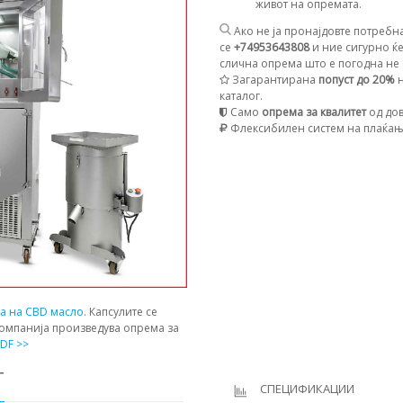
живот на опремата.
Ако не ја пронајдовте потребна
се
+74953643808
и ние сигурно ќе
слична опрема што е погодна не с
Загарантирана
попуст до 20%
н
каталог.
Само
опрема за квалитет
од дов
Флексибилен систем на плаќа
ја на CBD масло
. Капсулите се
компанија произведува опрема за
DF >>
Т
СПЕЦИФИКАЦИИ