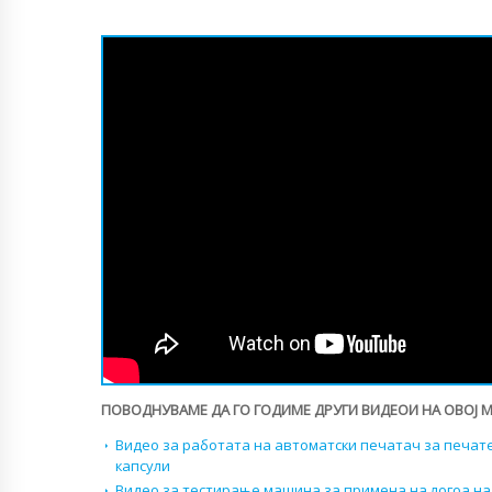
ПОВОДНУВАМЕ ДА ГО ГОДИМЕ ДРУГИ ВИДЕОИ НА ОВОЈ 
Видео за работата на автоматски печатач за печат
капсули
Видео за тестирање машина за примена на логоа на