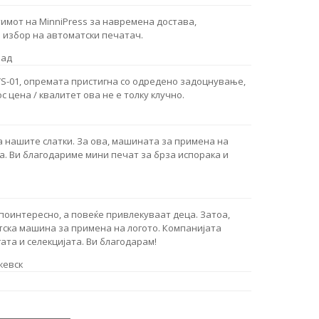
тимот на MinniPress за навремена достава,
 избор на автоматски печатач.
рад
S-01, опремата пристигна со одредено задоцнување,
 цена / квалитет ова не е толку клучно.
 нашите слатки. За ова, машината за примена на
а. Ви благодариме мини печат за брза испорака и
поинтересно, а повеќе привлекуваат деца. Затоа,
ска машина за примена на логото. Компанијата
ата и селекцијата. Ви благодарам!
жевск