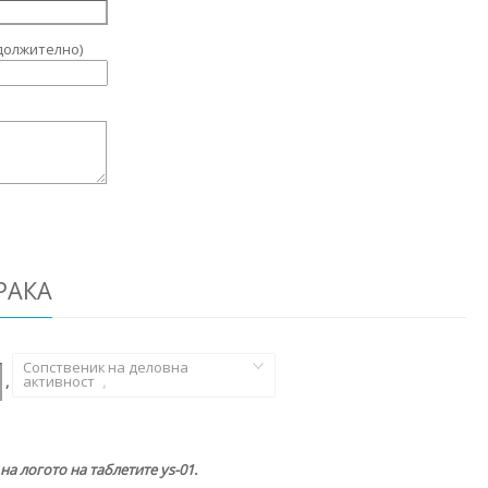
должително)
РАКА
Сопственик на деловна
,
активност
,
а логото на таблетите ys-01.