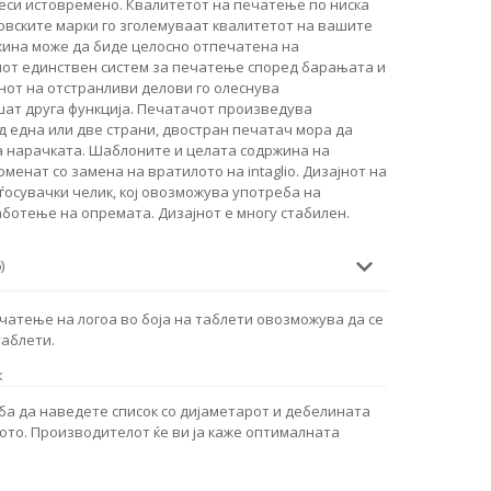
еси истовремено. Квалитетот на печатење по ниска
рговските марки го зголемуваат квалитетот на вашите
жина може да биде целосно отпечатена на
иот единствен систем за печатење според барањата и
нот на отстранливи делови го олеснува
ат друга функција. Печатачот произведува
 една или две страни, двостран печатач мора да
а нарачката. Шаблоните и целата содржина на
менат со замена на вратилото на intaglio. Дизајнот на
ѓосувачки челик, кој овозможува употреба на
аботење на опремата. Дизајнот е многу стабилен.
)
чатење на логоа во боја на таблети овозможува да се
таблети.
к
ба да наведете список со дијаметарот и дебелината
гото. Производителот ќе ви ја каже оптималната