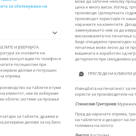
може да започне неколку проц
мата за обележување на
цена е многу висок. Изглед, т
производи. Целокупната содр
производот користејќи го наш
нарачките на клиентите. Дизај
заменувањето нив за да изврш
висококвалитетно печатење од
биде специјално прилагоден з
ЕЛИТЕ И JЕВЕРИЈАТА.
печатење може лесно да се про
ература за основите на
машината е изработен од не'р
ваме консултации по телефон и
детергенти при секојдневно р
анатите потешкотии при
резервни делови и потрошен
ПРЕГЛЕДИ НА КЛИЕНТИ (6
на опрема.
роизводство на таблети и гуми
Изведбата на печатачот за пе
на клиентот, ние ќе избереме
користи за производители на 
ки облоги, системи за прскање
Станислав Григориев
,
Мурманс
Пред да нарачате опрема, тре
ечатари за таблети, дражеи и
на таблетите и дизајнот на ло
а резервни делови за кој било
големина на логото.
Виктор
,
Кострома