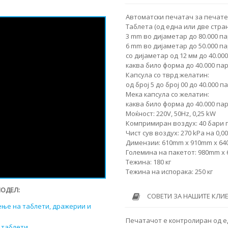
Автоматски печатач за печатењ
Таблета (од една или две стран
3 mm во дијаметар до 80.000 п
6 mm во дијаметар до 50.000 п
со дијаметар од 12 мм до 40.00
каква било форма до 40.000 па
Капсула со тврд желатин:
од број 5 до број 00 до 40.000 
Мека капсула со желатин:
каква било форма до 40.000 па
Моќност: 220V, 50Hz, 0,25 kW
Компримиран воздух: 40 бари 
Чист сув воздух: 270 kPa на 0,0
Димензии: 610mm x 910mm x 6
Големина на пакетот: 980mm x
Тежина: 180 кг
Тежина на испорака: 250 кг
МОДЕЛ:
СОВЕТИ ЗА НАШИТЕ КЛИ
ење на таблети, дражерии и
Печатачот е контролиран од е
 таблети