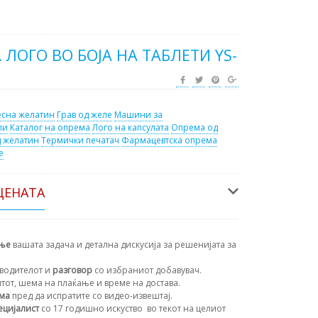
 ЛОГО ВО БОЈА НА ТАБЛЕТИ YS-
есна желатин
Грав од желе
Машини за
ли
Каталог на опрема
Лого на капсулата
Опрема од
д желатин
Термички печатач
Фармацевтска опрема
е
ЦЕНАТА
ање
вашата задача и детална дискусија за решенијата за
водителот и
разговор
со избраниот добавувач.
нтот, шема на плаќање и време на достава.
ема
пред да испратите со видео-извештај.
ецијалист
со 17 годишно искуство
во текот на целиот