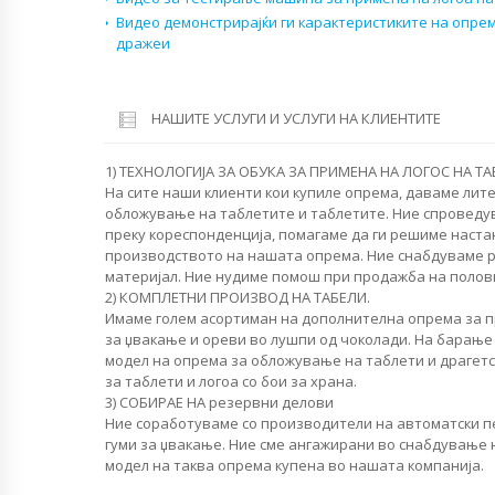
Видео демонстрирајќи ги карактеристиките на опре
дражеи
НАШИТЕ УСЛУГИ И УСЛУГИ НА КЛИЕНТИТЕ
1) ТЕХНОЛОГИЈА ЗА ОБУКА ЗА ПРИМЕНА НА ЛОГОС НА ТАБ
На сите наши клиенти кои купиле опрема, даваме лит
обложување на таблетите и таблетите. Ние спроведу
преку кореспонденција, помагаме да ги решиме наст
производството на нашата опрема. Ние снабдуваме 
материјал. Ние нудиме помош при продажба на полов
2) КОМПЛЕТНИ ПРОИЗВОД НА ТАБЕЛИ.
Имаме голем асортиман на дополнителна опрема за п
за џвакање и ореви во лушпи од чоколади. На барање 
модел на опрема за обложување на таблети и драгетс
за таблети и логоа со бои за храна.
3) СОБИРАЕ НА резервни делови
Ние соработуваме со производители на автоматски п
гуми за џвакање. Ние сме ангажирани во снабдување н
модел на таква опрема купена во нашата компанија.