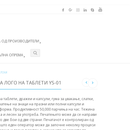
 ОД ПРОИЗВОДИТЕЛИ
АЛНА ОПРЕМА
АТСКИ
 ЛОГО НА ТАБЛЕТИ YS-01
а таблети, дражеи и капсули, гума за џвакање, слатки,
чатење на знаци на празни или полни капсули и
 форма. Продуктивност 50,000 парчиња на час. Тежина
ура и лесен за употреба. Печатењето може да се направи
во две бои од две страни. Печатачот е контролиран од
а што еден оператор може да започне неколку процеси