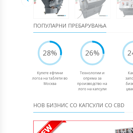
ПОПУЛАРНИ ПРЕБАРУВАЊА
28%
26%
2
Купете ефтини
Технологии и
Ка
логоа на таблети во
опрема за
зап
Москва
производство на
биз
лого на капсули
џва
НОВ БИЗНИС СО КАПСУЛИ СО CBD