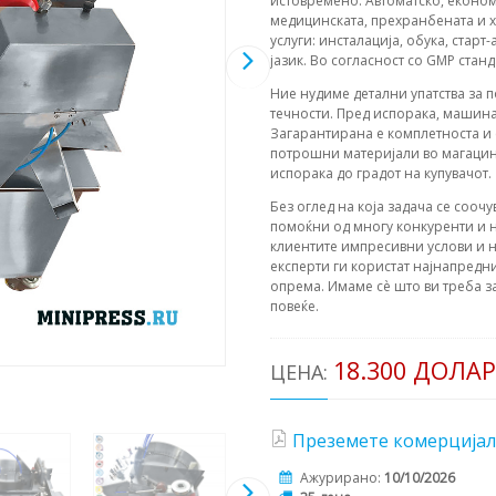
истовремено. Автоматско, еконо
медицинската, прехранбената и х
услуги: инсталација, обука, старт
јазик. Во согласност со GMP станд
Ние нудиме детални упатства за 
течности. Пред испорака, машина
Загарантирана е комплетноста и 
потрошни материјали во магацин.
испорака до градот на купувачот.
Без оглед на која задача се соочу
помоќни од многу конкуренти и н
клиентите импресивни услови и н
експерти ги користат најнапредни
опрема. Имаме сè што ви треба з
повеќе.
18.300 ДОЛА
ЦЕНА:
Преземете комерцијал
Ажурирано:
10/10/2026