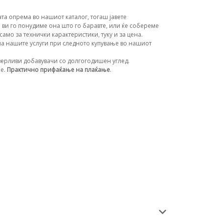
та опрема во нашиот каталог, тогаш јавете
 ви го понудиме она што го баравте, или ќе собереме
амо за технички карактеристики, туку и за цена.
а нашите услуги при следното купување во нашиот
ерливи добавувачи со долгогодишен углед.
ње.
Практично прифаќање на плаќање
.