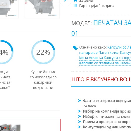
35 дена
Гаранција:
1 година
ПЕЧАТАЧ ЗА
МОДЕЛ:
01
Означено како:
Капсули со л
4%
22%
панирање
Патен котел
Капсу
Кина
Апчиња
Капсули со твр
Капсули со желатин за шиењ
ко да
Купете бизнис
очнете
со чоколади со
ШТО Е ВКЛУЧЕНО ВО 
нис за
кикиритки
кање?
подготвени
Фазно експертско оценув
24 часа.
Избор на компанија
произ
Избор
, оптимален за клие
Прием и проверка на опр
Консултации од нашиот сп