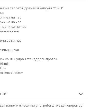
е на таблети, дражеи и капсули "YS-01"
и):
арчиња на час
арчиња на час
0 парчиња на час
рчиња на час
парчиња на час
рчиња на час
при континуиран стандарден проток
005 m3
40mm
 680mm x 710mm
ЕНТИ
ден панел и е лесен за употреба што еден оператор