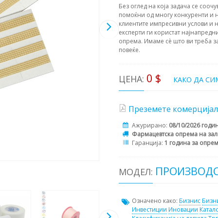
Без оглед на која задача се соочу
помоќни од многу конкуренти и н
клиентите импресивни услови и н
експерти ги користат најнапредни
опрема. Имаме сè што ви треба з
повеќе.
0 $
ЦЕНА:
КАКО ДА СИ
Преземете комерцијал
Ажурирано:
08/10/2026 годи
Фармацевтска опрема на зал
Гаранција:
1 година за опрем
ПРОИЗВОДС
МОДЕЛ:
Означено како:
Бизнис
Бизн
Инвестиции
Иновации
Катал