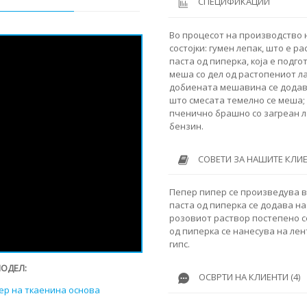
СПЕЦИФИКАЦИИ
Во процесот на производство 
состојки: гумен лепак, што е р
паста од пиперка, која е подго
меша со дел од растопениот ла
добиената мешавина се додава
што смесата темелно се меша;
пченично брашно со загреан ла
бензин.
СОВЕТИ ЗА НАШИТЕ КЛИ
Пепер пипер се произведува в
паста од пиперка се додава на
розовиот раствор постепено с
од пиперка се нанесува на лен
гипс.
МОДЕЛ:
ОСВРТИ НА КЛИЕНТИ (4)
ер на ткаенина основа