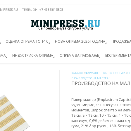
NIPRESS.RU
ТЕЛЕФОН:
+7 495 364 3808
Се препорачува сигурна услуга
ОЦЕНКА ОПРЕМА ТОП-10
НОВА ОПРЕМА 2026 ГОДИНА
ПРОДАЖБА
ЕМА
ИНДУСТРИСКА ОПРЕМА
ОПРЕМА ЗА ПАКУВАЊЕ
ЕКСПЕРИМЕНТ
КАТАЛОГ
/
ФАРМАЦЕВТСКА ТЕХНОЛОГИЈА
/
ОП
ПРОИЗВОДСТВО НА МАЛТЕР
/
ПРОИЗВОДСТВО НА МАЛ
Пипер малтер (Emplastrum Capsici
чуден мирис, се нанесува на тка
моментов, широк спектар на лепил
18 см, 8 × 18 см, 10 × 15 см, 4 × 10
капсикум, 0,6% дебел екстракт о
гума, 21% бор русин, 18% безвод