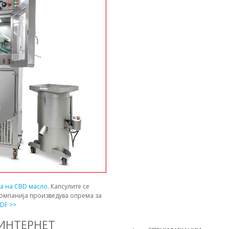
ја на CBD масло
. Капсулите се
компанија произведува опрема за
DF >>
 ИНТЕРНЕТ