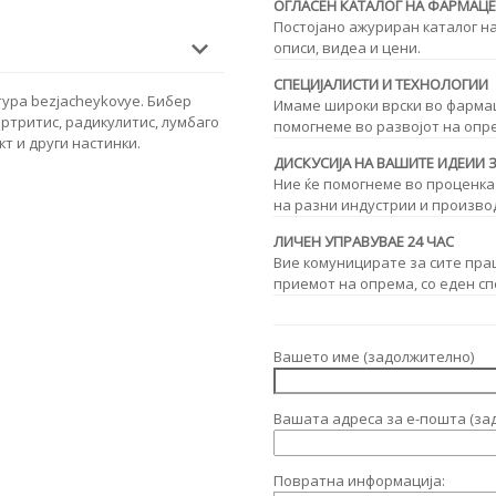
ОГЛАСЕН КАТАЛОГ НА ФАРМАЦ
Постојано ажуриран каталог н
описи, видеа и цени.
СПЕЦИЈАЛИСТИ И ТЕХНОЛОГИИ
тура bezjacheykovye. Бибер
Имаме широки врски во фармаце
артритис, радикулитис, лумбаго
помогнеме во развојот на опр
т и други настинки.
ДИСКУСИЈА НА ВАШИТЕ ИДЕИИ 
Ние ќе помогнеме во проценка
на разни индустрии и произво
ЛИЧЕН УПРАВУВАЕ 24 ЧАС
Вие комуницирате за сите пра
приемот на опрема, со еден сп
Вашето име (задолжително)
Вашата адреса за е-пошта (за
Повратна информација: