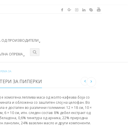
 ОД ПРОИЗВОДИТЕЛИ
АЛНА ОПРЕМА
РЕМА ЗА
ТЕРИ ЗА ПИПЕРКИ
) е хомогена леплива маса од жолто-кафеава боја со
енината и обложена со заштитен слој на целофан. Во
а е достапен во различни големини: 12 × 18 см, 10 ×
 см, 6 × 10 см, итн. следен состав: 8% дебел екстракт од
д беладона, 0,6% тинктура од арника, 22% природна
ен ланолин, 24% вазелин масло и други компоненти.