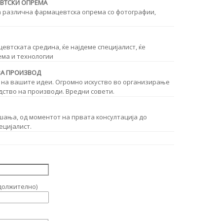
ЕВТСКИ ОПРЕМА
а различна фармацевтска опрема со фотографии,
втската средина, ќе најдеме специјалист, ќе
ема и технологии
ЗА ПРОИЗВОД
 на вашите идеи. Огромно искуство во организирање
дство на производи. Вредни совети.
шања, од моментот на првата консултација до
ецијалист.
должително)