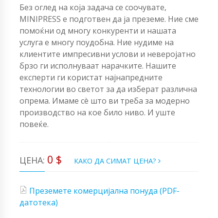
Без оглед на која задача се соочувате,
MINIPRESS е подготвен да ја преземе. Ние сме
помоќни од многу конкуренти и нашата
услуга е многу поудобна. Ние нудиме на
клиентите импресивни услови и неверојатно
брзо ги исполнуваат нарачките. Нашите
експерти ги користат најнапредните
технологии во светот за да изберат различна
опрема. Имаме сè што ви треба за модерно
производство на кое било ниво. И уште
повеќе.
0 $
ЦЕНА:
КАКО ДА СИМАТ ЦЕНА?
Преземете комерцијална понуда (PDF-
датотека)