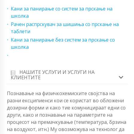
Кани за панирање со систем за прскање на
школка
Рачен распрскувач за шишиња со прскање на
таблети
Кани за панирање без систем за прскање со
школка
НАШИТЕ УСЛУГИ И УСЛУГИ НА
КЛИЕНТИТЕ
Познавање на физичкохемиските својства на
разни ексципиенси кои се користат во обложени
дозирни форми и како тие комуницираат едни со
други, како и познавање на параметрите на
процесот на премачкување (температура, брзина
на воздухот, итн.) Му овозможува на технолог да