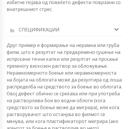
избегне појава од повеќето дефекти поврзани со
внатрешниот стрес.
СПЕЦИФИКАЦИИ
Друг пример е формирање на нерамна или груба
филм, што е резултат на предвремено сушење на
испрскани течни капки или резултат на прскање
премногу вискозен раствор за обложување.
Нерамномерното боење или нерамномерноста
на бојата на облогата може да резултира од лоша
распределба на средството за боење во облогата.
Овој дефект обично се среќава или при употреба
на растворливи бои во водни облоги (кога
средството за боење може да мигрира), или кога
растворувачот што останува во филмот се
менува, или кога пластификаторот мигрира (ако
агентот за боење е растворлив во него).