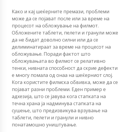
Како и кај шеќерните премази, проблеми
може да се појават после или за време на
процесот на обложување на филмот.
Обложените таблети, пелети и гранули може
да не бидат доволно силни или да се
делиминатираат за време на процесот на
обложување. Поради фактот што
обложувањата во филмот се релативно
тенки, нивната способност да скрие дефекти
е многу помала од онаа на шеќерниот слој.
Кога користите филмска обвивка, може да се
појават разни проблеми. Еден пример е
адхезија, што се јавува кога стапката на
течна храна ја надминува стапката на
сушење, што предизвикува врзување на
таблети, пелети и гранули и нивно
понатамошно уништување.