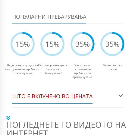
ПОПУЛАРНИ ПРЕБАРУВАЊА
15%
15%
35%
35%
Најдете инструкции за
Како да организирате
Упатства за
Фармацевтски
опишување на проблеми
бизнис за
решавање на
премаз
со обложување
обложување?
проблеми со
премачкување
ШТО Е ВКЛУЧЕНО ВО ЦЕНАТА
ПОГЛЕДНЕТЕ ГО ВИДЕОТО НА
ИНТЕРНЕТ