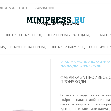
NIPRESS.RU
ТЕЛЕФОН:
+7 495 364 3808
Се препорачува сигурна услуга
ОЦЕНКА ОПРЕМА ТОП-10
НОВА ОПРЕМА 2026 ГОДИНА
ПРОДАЖБА
ЕМА
ИНДУСТРИСКА ОПРЕМА
ОПРЕМА ЗА ПАКУВАЊЕ
ЕКСПЕРИМЕНТ
КАТАЛОГ
/
ФАРМАЦЕВТСКА ТЕХНОЛОГИЈА
/
ОП
ПРОИЗВОДСТВО НА КРЕМИ И МАЗИ
/
ФАБРИКА ЗА ПРОИЗВОДС
ПРОИЗВОДИ
Германско-швајцарската компани
добро позната на глобалниот паз
оваа компанија е исто така широк
една од водечките руски фармаце