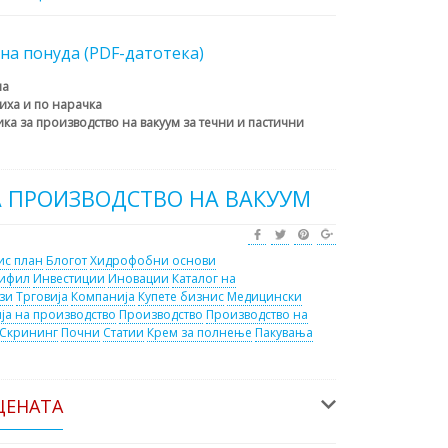
на понуда (PDF-датотека)
на
иха и по нарачка
ка за производство на вакуум за течни и пастични
А ПРОИЗВОДСТВО НА ВАКУУМ
ис план
Блогот
Хидрофобни основи
дифил
Инвестиции
Иновации
Каталог на
зи
Трговија
Компанија
Купете бизнис
Медицински
ја на производство
Производство
Производство на
Скрининг
Почни
Статии
Крем за полнење
Пакувања
ЦЕНАТА