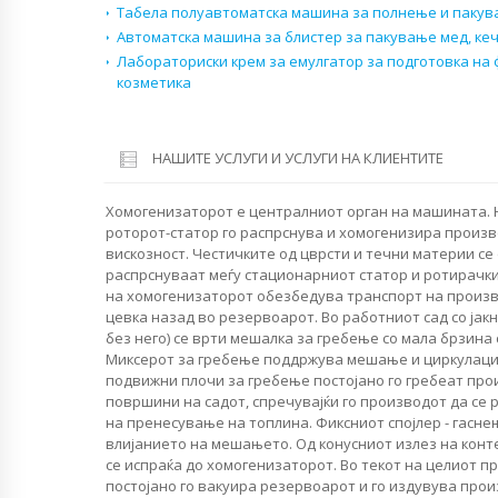
Табела полуавтоматска машина за полнење и пакув
Автоматска машина за блистер за пакување мед, кеч
Лабораториски крем за емулгатор за подготовка на
козметика
НАШИТЕ УСЛУГИ И УСЛУГИ НА КЛИЕНТИТЕ
Хомогенизаторот е централниот орган на машината. 
роторот-статор го распрснува и хомогенизира произв
вискозност. Честичките од цврсти и течни материи с
распрснуваат меѓу стационарниот статор и ротирачки
на хомогенизаторот обезбедува транспорт на произ
цевка назад во резервоарот. Во работниот сад со јак
без него) се врти мешалка за гребење со мала брзина 
Миксерот за гребење поддржува мешање и циркулациј
подвижни плочи за гребење постојано го гребеат пр
површини на садот, спречувајќи го производот да се 
на пренесување на топлина. Фиксниот спојлер - гасне
влијанието на мешањето. Од конусниот излез на конт
се испраќа до хомогенизаторот. Во текот на целиот п
постојано го вакуира резервоарот и го издувува прои