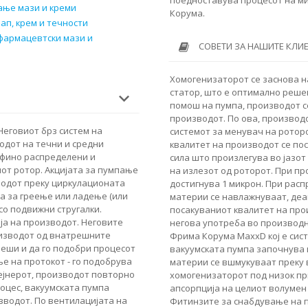
ање мази и креми
Корума.
ап, крем и течности
 фармацевтски мази и
СОВЕТИ ЗА НАШИТЕ КЛИ
Хомогенизаторот се заснова н
статор, што е оптимално реше
помош на пумпа, производот с
производот. По ова, производо
Неговиот брз систем на
системот за менувач на роторо
одот на течни и средни
квалитет на производот се по
е фино распределени и
сила што произлегува во јазот
от ротор. Акцијата за пумпање
на излезот од роторот. При п
водот преку циркулационата
достигнува 1 микрон. При рас
на за греење или ладење (или
материи се навлажнуваат, деа
со подвижни стругалки.
посакуваниот квалитет на про
а на производот. Неговите
негова употреба во производн
оизводот од внатрешните
Фрима Корума MaxxD кој е сис
реши и да го подобри процесот
вакуумската пумпа започнува и
ње на протокот - го подобрува
материи се вшмукуваат преку 
ејнерот, производот повторно
хомогенизаторот под низок пр
роцес, вакуумската пумпа
апсорпција на целиот волумен
зводот. По вентилацијата на
Фитинзите за снабдување на п