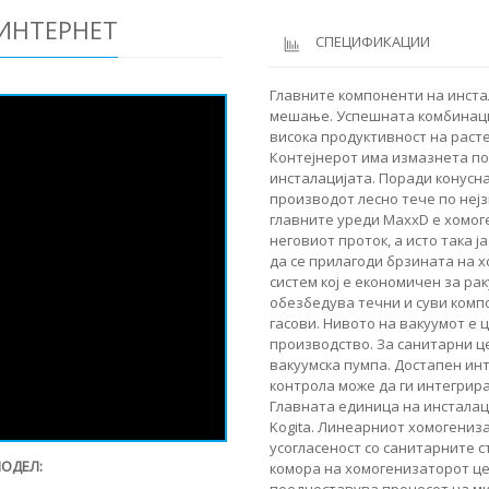
 ИНТЕРНЕТ
СПЕЦИФИКАЦИИ
Главните компоненти на инста
мешање. Успешната комбинаци
висока продуктивност на расте
Контејнерот има измазнета по
инсталацијата. Поради конусн
производот лесно тече по нејз
главните уреди MaxxD е хомоге
неговиот проток, а исто така 
да се прилагоди брзината на х
систем кој е економичен за ра
обезбедува течни и суви комп
гасови. Нивото на вакуумот е 
производство. За санитарни ц
вакуумска пумпа. Достапен инт
контрола може да ги интегрир
Главната единица на инсталац
Kogita. Линеарниот хомогениз
усогласеност со санитарните 
МОДЕЛ:
комора на хомогенизаторот це
поедноставува процесот на м