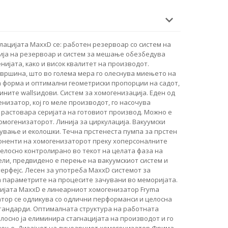
лацијата MaxxD се: работен резервоар со систем на
ја на резервоар и систем за мешање обезбедува
нијата, како и висок квалитет на производот.
вршина, што во голема мера го олеснува миењето на
а форма и оптимални геометриски пропорции на садот,
ините wallsидови. Систем за хомогенизација. Еден од
низатор, кој го меле производот, го насочува
ја растовара серијата на готовиот производ. Можно е
омогенизаторот. Линија за циркулација. Вакуумски
кување и еколошки. Течна прстенеста пумпа за прстен
оненти на хомогенизаторот преку хоперсоналните
целосно контролирано во текот на целата фаза на
ели, предвидено е перење на вакуумскиот систем и
ерфејс. Лесен за употреба MaxxD системот за
а параметрите на процесите зачувани во меморијата.
ијата MaxxD е линеарниот хомогенизатор Fryma
атор се одликува со одлични перформанси и целосна
стандарди. Оптималната структура на работната
лосно ја елиминира стагнацијата на производот и го
иење. Дизајнот на линеарниот хомогенизатор Фрима