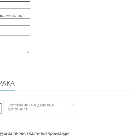
должително)
РАКА
Сопственик на деловна
,
активност
,
уум за течни и пастични производи.