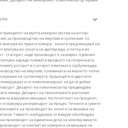
ЕНТИ
а принципот на мулти-коморен систем на ротор-
ние за производство на емулзии и суспензии. Со
е внесува во првата комора - зоната пред мешање на
т влегува во зоната на дисперзија, а потоа и во
т - статорот, каде производот е заземјен. Одличен
стигнува заради големата вредност на попречната
 помеѓу роторот и статорот и високата турбуленција
роизводство на емулзии, големината на масното топче
прснување на суспензијата, прашоците и цврстите
гломеруваат и се хомогенизираат за да се добие
изводот. Дизајнот на хомогенизатор предвидува
ата линија. Дизајнот на технолошкото растение
тем на вакуумско мешање. На почетокот на процесот,
 го вакуира резервоарот за процес. Течните и сувите
влезовите на производот во зоната за мешање на
итисок. Таквото снабдување со вакуум обезбедува
 на производот за единечна доза за неколку минути.
роизводот се наоѓаат во комората за мешање на