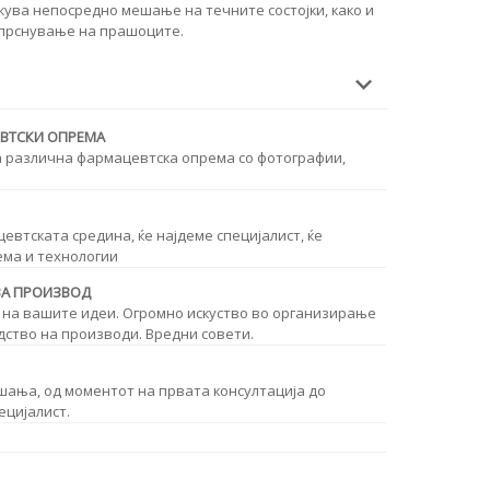
жува непосредно мешање на течните состојки, како и
спрснување на прашоците.
ЕВТСКИ ОПРЕМА
а различна фармацевтска опрема со фотографии,
втската средина, ќе најдеме специјалист, ќе
ема и технологии
ЗА ПРОИЗВОД
 на вашите идеи. Огромно искуство во организирање
дство на производи. Вредни совети.
шања, од моментот на првата консултација до
ецијалист.