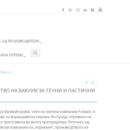
 ОД ПРОИЗВОДИТЕЛИ
АЛНА ОПРЕМА
РЕМА ЗА
ТВО НА ВАКУУМ ЗА ТЕЧНИ И ПАСТИЧНИ
ја ФримаКорума, член на групата компании Ромако, е
ар на фармацевтска опрема. Во Русија, опремата на
о претставена во многу претпријатија. Поточно, кај
втски компании на „Акрикхин“, производството на