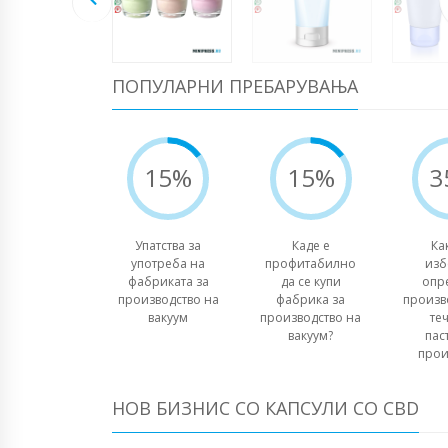
ПОПУЛАРНИ ПРЕБАРУВАЊА
15%
15%
3
Упатства за
Каде е
Ка
употреба на
профитабилно
изб
фабриката за
да се купи
опр
производство на
фабрика за
произв
вакуум
производство на
те
вакуум?
пас
прои
НОВ БИЗНИС СО КАПСУЛИ СО CBD