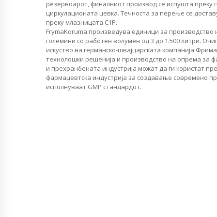
резервоарот, финалниот производ се испушта преку 
циркулационата цевка. Течноста за перење се доста
преку млазницата C1P.
FrymaKoruma произведува единици за производство н
големини со работен волумен од 3 до 1.500 литри. Оч
искуство на германско-швајцарската компанија Фрима
технолошки решенија и производство на опрема за ф
и прехранбената индустрија можат да ги користат пр
фармацевтска индустрија за создавање современо пр
исполнуваат GMP стандардот.