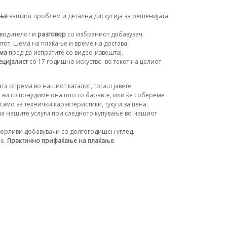
ање
вашиот проблем и детална дискусија за решенијата
водителот и
разговор
со избраниот добавувач.
нтот, шема на плаќање и време на достава.
ема
пред да испратите со видео-извештај.
ецијалист
со 17 годишно искуство
во текот на целиот
та опрема во нашиот каталог, тогаш јавете
 ви го понудиме она што го баравте, или ќе собереме
амо за технички карактеристики, туку и за цена.
а нашите услуги при следното купување во нашиот
ерливи добавувачи со долгогодишен углед.
ње.
Практично прифаќање на плаќање
.