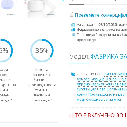
Преземете комерцијал
Ажурирано:
08/10/2026 годи
Фармацевтска опрема на зал
Гаранција:
1 година на фабри
производи
5%
35%
ФАБРИКА З
МОДЕЛ:
ко да
Како да
Означено како:
Бизнис
Бизн
ерете
започнете
Хомогенизација
Основи на 
ема за
бизнис за
опрема
Класификација на ма
одство на
производство на
супстанции
Ново
Организаци
чни и
течни и
креми
Производство на маст
тични
пастични
мази
Складирање на маст
зводи?
производи?
ШТО Е ВКЛУЧЕНО ВО 