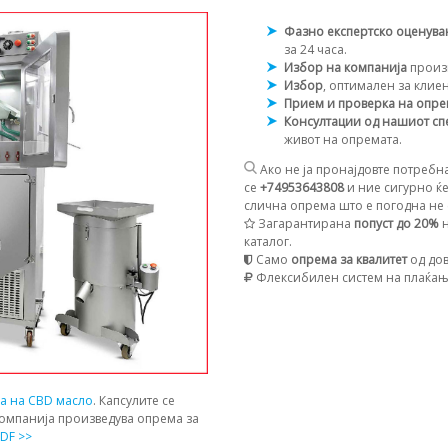
Фазно експертско оценув
за 24 часа.
Избор на компанија
произ
Избор
, оптимален за клие
Прием и проверка на опр
Консултации од нашиот сп
живот на опремата.
Ако не ја пронајдовте потребна
се
+74953643808
и ние сигурно ќе
слична опрема што е погодна не с
Загарантирана
попуст до 20%
н
каталог.
Само
опрема за квалитет
од дов
Флексибилен систем на плаќа
ја на CBD масло
. Капсулите се
компанија произведува опрема за
DF >>