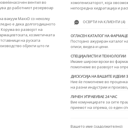
повеќенасочен вентил во
хомогенизаторот, која овозмо
вува до работниот резервоар
непосредна хидратација и ра
а вакуум MaxxD со неколку
ОСВРТИ НА КЛИЕНТИ (4)
игледно е дека долгогодишното
 Корума во развојот на
армацевтската, козметичката
ОГЛАСЕН КАТАЛОГ НА ФАРМАЦ
етставници на руската
Постојано ажуриран каталог н
оизводство објекти што ги
описи, видеа и цени.
СПЕЦИЈАЛИСТИ И ТЕХНОЛОГИИ
Имаме широки врски во фармаце
помогнеме во развојот на опр
ДИСКУСИЈА НА ВАШИТЕ ИДЕИИ 
Ние ќе помогнеме во проценка
на разни индустрии и произво
ЛИЧЕН УПРАВУВАЕ 24 ЧАС
Вие комуницирате за сите пра
приемот на опрема, со еден сп
Вашето име (задолжително)