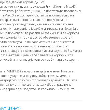
лацијата „ФримаКорума Дишо“.
ум за течни и паста производи FrymaKoruma MaxxD,
абота како фабриката Дишо, но претставува посовремен
uma MaxxD е модуларен систем за производство на
ектар на вискозности. Главните предности на
сност на производството, намалените оперативни
ност. Инсталацијата MaxxD е универзална, бидејќи е
ме на производи во различни количини и да користи
ехнологија на производство обезбедува скратен
илно поставување на параметрите на процесите и
 квалитетен производ. Конечниот производ е
 Инсталацијата е компактна и лесна за употреба. MaxxD
тирате инсталацијата на барањата на корисниците.
о посебна инсталација или во комбинација со други
вате, MINIPRESS е подготвен да ја преземе. Ние сме
ашата услуга е многу поудобна. Ние нудиме на
еверојатно брзо ги исполнуваат нарачките. Нашите
те технологии во светот за да изберат различна
а модерно производство на кое било ниво. И уште
МАТ ЦЕНА?