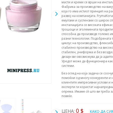
масти и креми се врши на инста
Фабрика за производство на ваку
која го има истиот принцип на р
развој на компанијата. FrymaKor
емулзии и суспензии со широк сп
инсталацијата се високата ефика
трошоци и зголемената продуктив
способна да произведе големо и
разни технологии. Подобрената т
циклус на производство, флексиб
стабилно производство на високо
стабилен, униформа и без воздух.
дизајн ви овозможува да ја адап
Уредот може да функционира как
системи.
Без оглед на која задача се соочу
помоќни од многу конкуренти и н
клиентите импресивни услови и н
експерти ги користат најнапредни
опрема. Имаме сè што ви треба з
повеќе.
0 $
ЦЕНА:
КАКО ДА СИ