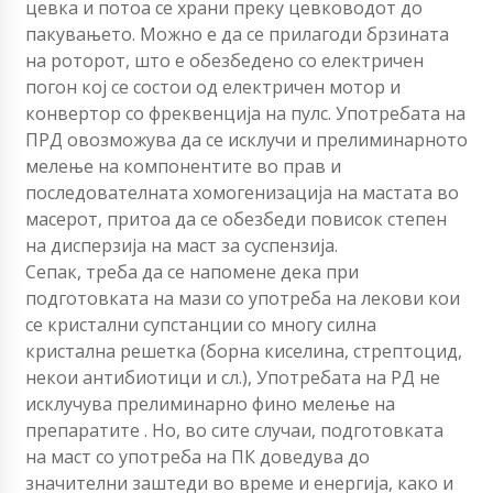
цевка и потоа се храни преку цевководот до
пакувањето. Можно е да се прилагоди брзината
на роторот, што е обезбедено со електричен
погон кој се состои од електричен мотор и
конвертор со фреквенција на пулс. Употребата на
ПРД овозможува да се исклучи и прелиминарното
мелење на компонентите во прав и
последователната хомогенизација на мастата во
масерот, притоа да се обезбеди повисок степен
на дисперзија на маст за суспензија.
Сепак, треба да се напомене дека при
подготовката на мази со употреба на лекови кои
се кристални супстанции со многу силна
кристална решетка (борна киселина, стрептоцид,
некои антибиотици и сл.), Употребата на РД не
исклучува прелиминарно фино мелење на
препаратите . Но, во сите случаи, подготовката
на маст со употреба на ПК доведува до
значителни заштеди во време и енергија, како и