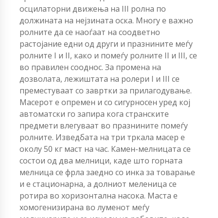
осцилаторни движења на III ролна по
должината на нејзината оска. Многу е важно
ролните да се наоѓаат на соодветно
растојание едни од други и празнините меѓу
ролните I и II, како и помеѓу ролните II и III, се
во правилен сооднос. За промена на
дозволата, лежиштата на ролери I и III се
преместуваат со завртки за прилагодување.
Масерот е опремен и со сигурносен уред кој
автоматски го запира кога странските
предмети влегуваат во празнините помеѓу
ролните. Изведбата на три тркала масер е
околу 50 кг маст на час. Камен-мелницата се
состои од два мелници, каде што горната
мелница се фрла заедно со инка за товарање
и е стационарна, а долниот меленица се
ротира во хоризонтална насока. Маста е
хомогенизирана во луменот меѓу