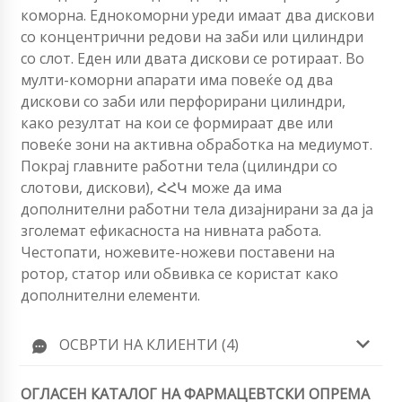
коморна. Еднокоморни уреди имаат два дискови
со концентрични редови на заби или цилиндри
со слот. Еден или двата дискови се ротираат. Во
мулти-коморни апарати има повеќе од два
дискови со заби или перфорирани цилиндри,
како резултат на кои се формираат две или
повеќе зони на активна обработка на медиумот.
Покрај главните работни тела (цилиндри со
слотови, дискови), ՀՀԿ може да има
дополнителни работни тела дизајнирани за да ја
зголемат ефикасноста на нивната работа.
Честопати, ножевите-ножеви поставени на
ротор, статор или обвивка се користат како
дополнителни елементи.
ОСВРТИ НА КЛИЕНТИ (4)
ОГЛАСЕН КАТАЛОГ НА ФАРМАЦЕВТСКИ ОПРЕМА