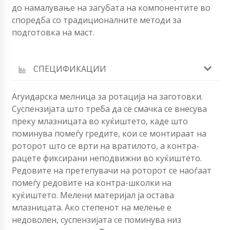
до намалување на загубата на компонентите во
споредба со традиционалните методи за
подготовка на маст.
СПЕЦИФИКАЦИИ
Aryидарска мелница за ротација на заготовки.
Суспензијата што треба да се смачка се внесува
преку млазницата во куќиштето, каде што
поминува помеѓу гредите, кои се монтираат на
роторот што се врти на вратилото, а контра-
рацете фиксирани неподвижни во куќиштето.
Редовите на претепувачи на роторот се наоѓаат
помеѓу редовите на контра-школки на
куќиштето. Мелени материјал ја остава
млазницата. Ако степенот на мелење е
недоволен, суспензијата се поминува низ