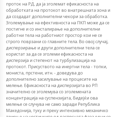
проток на РД, да ја зголемат ефикасноста на
обработката на протокот во внатрешната зона и
да создадат дополнителни чекори за обработка.
Зголемување на ефективноста на ПКП може да се
постигне и со инсталирање на дополнителни
работни тела на работниот простор кои не се
строго поврзани со главните тела. Во овој случај,
дисперзирање и други дополнителни тела се
користат за да се зголеми ефикасноста на
дисперзија и степенот на турбулизација на
протокот. Присуството на инертни тела - топки,
мониста, прстени, итн. - доведува до
дополнително засилување на процесите на
мелење. Ефикасноста на дисперзијата во РП
значително се зголемува со зголемената
концентрација на суспензијата, бидејќи ова
мелење се случува не само заради Република
Македонија, туку и преку интензивно механичко
триење на честичките од распрсната фаза едни со