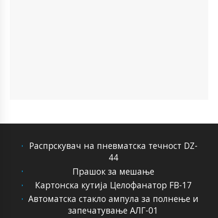
Распрскувач на пневматска течност DZ-
44
Прашок за мешање
Картонска кутија Целофанатор FB-17
Автоматска стакло ампула за полнење и
запечатување АЛГ-01