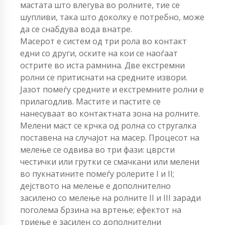
мастата што влегува во ролните, тие се
шупливи, така што доколку е потребно, може
да се снабдува вода внатре.
Масерот е систем од три рола во контакт
едни со други, оските на кои се наоѓаат
острите во иста рамнина. Две екстремни
ролни се притиснати на средните извори.
Јазот помеѓу средните и екстремните ролни е
прилагодлив. Мастите и пастите се
нанесуваат во контактната зона на ролните.
Мелени маст се крчка од ролна со стругалка
поставена на случајот на масер. Процесот на
мелење се одвива во три фази: цврсти
честички или грутки се смачкани или мелени
во пукнатините помеѓу ролерите I и II;
дејството на мелење е дополнително
засилено со мелење на ролните II и III заради
поголема брзина на вртење; ефектот на
триење е засилен со дополнителни