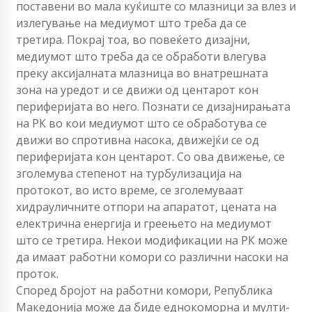
поставени во мала куќиште со млазници за влез и
излегување на медиумот што треба да се
третира. Покрај тоа, во повеќето дизајни,
медиумот што треба да се обработи влегува
преку аксијалната млазница во внатрешната
зона на уредот и се движи од центарот кон
периферијата во него. Познати се дизајнирањата
на РК во кои медиумот што се обработува се
движи во спротивна насока, движејќи се од
периферијата кон центарот. Со ова движење, се
зголемува степенот на турбулизација на
протокот, во исто време, се зголемуваат
хидрауличните отпори на апаратот, цената на
електрична енергија и греењето на медиумот
што се третира. Некои модификации на РК може
да имаат работни комори со различни насоки на
проток.
Според бројот на работни комори, Република
Македонија може да биде еднокоморна и мулти-