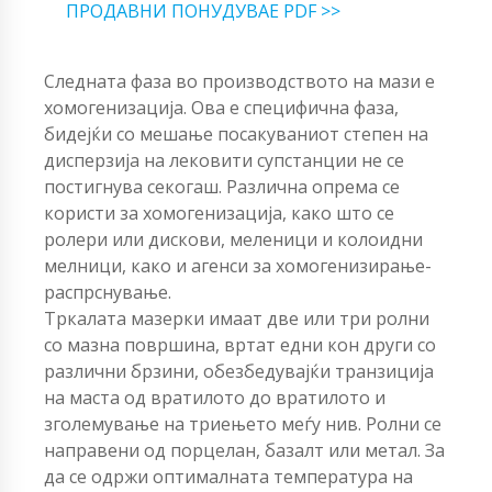
ПРОДАВНИ ПОНУДУВАЕ PDF >>
Следната фаза во производството на мази е
хомогенизација. Ова е специфична фаза,
бидејќи со мешање посакуваниот степен на
дисперзија на лековити супстанции не се
постигнува секогаш. Различна опрема се
користи за хомогенизација, како што се
ролери или дискови, меленици и колоидни
мелници, како и агенси за хомогенизирање-
распрснување.
Тркалата мазерки имаат две или три ролни
со мазна површина, вртат едни кон други со
различни брзини, обезбедувајќи транзиција
на маста од вратилото до вратилото и
зголемување на триењето меѓу нив. Ролни се
направени од порцелан, базалт или метал. За
да се одржи оптималната температура на