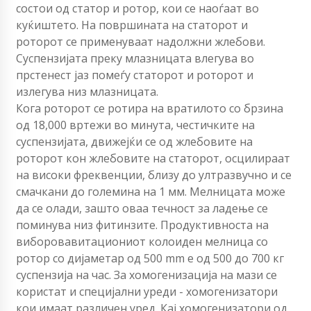
состои од статор и ротор, кои се наоѓаат во
куќиштето. На површината на статорот и
роторот се применуваат надолжни жлебови.
Суспензијата преку млазницата влегува во
прстенест јаз помеѓу статорот и роторот и
излегува низ млазницата.
Кога роторот се ротира на вратилото со брзина
од 18,000 вртежи во минута, честичките на
суспензијата, движејќи се од жлебовите на
роторот кон жлебовите на статорот, осцилираат
на високи фреквенции, близу до ултразвучно и се
смачкани до големина на 1 мм. Мелницата може
да се олади, зашто оваа течност за ладење се
поминува низ фитинзите. Продуктивноста на
виборовавитациониот колоиден мелница со
ротор со дијаметар од 500 mm е од 500 до 700 кг
суспензија на час. За хомогенизација на мази се
користат и специјални уреди - хомогенизатори
кои имаат различен уред. Кај хомогенизатори од