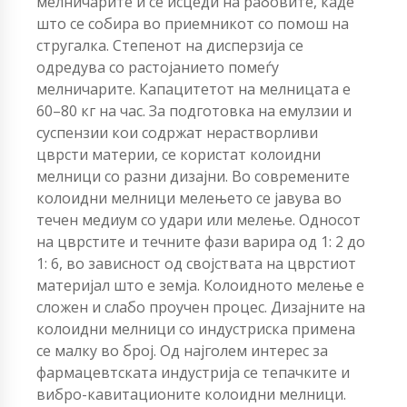
мелничарите и се исцеди на рабовите, каде
што се собира во приемникот со помош на
стругалка. Степенот на дисперзија се
одредува со растојанието помеѓу
мелничарите. Капацитетот на мелницата е
60–80 кг на час. За подготовка на емулзии и
суспензии кои содржат нерастворливи
цврсти материи, се користат колоидни
мелници со разни дизајни. Во современите
колоидни мелници мелењето се јавува во
течен медиум со удари или мелење. Односот
на цврстите и течните фази варира од 1: 2 до
1: 6, во зависност од својствата на цврстиот
материјал што е земја. Колоидното мелење е
сложен и слабо проучен процес. Дизајните на
колоидни мелници со индустриска примена
се малку во број. Од најголем интерес за
фармацевтската индустрија се тепачките и
вибро-кавитационите колоидни мелници.