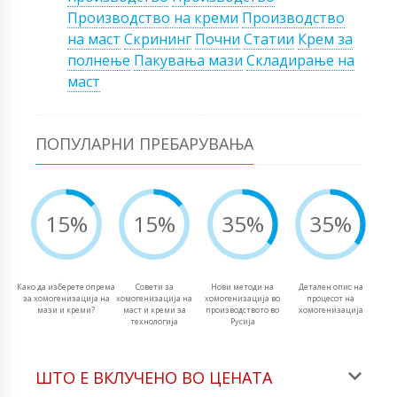
Производство на креми
Производство
на маст
Скрининг
Почни
Статии
Крем за
полнење
Пакувања мази
Складирање на
маст
ПОПУЛАРНИ ПРЕБАРУВАЊА
15%
15%
35%
35%
Како да изберете опрема
Совети за
Нови методи на
Детален опис на
за хомогенизација на
хомогенизација на
хомогенизација во
процесот на
мази и креми?
маст и креми за
производството во
хомогенизација
технологија
Русија
ШТО Е ВКЛУЧЕНО ВО ЦЕНАТА