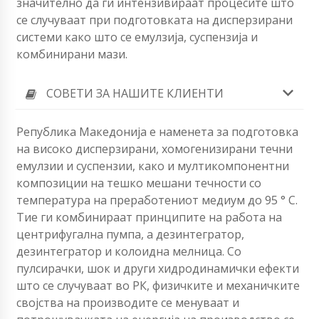
значително да ги интензивираат процесите што
се случуваат при подготовката на дисперзирани
системи како што се емулзија, суспензија и
комбинирани мази.
СОВЕТИ ЗА НАШИТЕ КЛИЕНТИ
Република Македонија е наменета за подготовка
на високо дисперзирани, хомогенизирани течни
емулзии и суспензии, како и мултикомпонентни
композиции на тешко мешани течности со
температура на преработениот медиум до 95 ° C.
Тие ги комбинираат принципите на работа на
центрифугална пумпа, а дезинтегратор,
дезинтегратор и колоидна мелница. Со
пулсирачки, шок и други хидродинамички ефекти
што се случуваат во РК, физичките и механичките
својства на производите се менуваат и