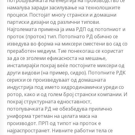
потрошувачката на енергија на производство се
намалува заради засилување на технолошките
процеси. Постојат многу странски и домашни
партиски дизајни од различни типови.
Најголемата примена ја има РДП од потопниот и
проток (проток) тип. Потопнато РД обично се
изведува во форма на миксери сместени во сад со
преработен медиум. Тие понекогаш се користат
за да се зголеми ефикасноста на мешање,
инсталирајќи покрај веќе постојните миксери од
други видови (на пример, сидро). Потопните РДК
сериски се произведуваат од домашната
индустрија под името хидродинамички уреди со
ротор, како и од голем број странски компании. И
покрај структурната едноставност,
потопувачката РД не обезбедува прилично
униформа третман на целата маса на
производот. ПРП од типот на проток е
најраспространет. Нивните работни тела се