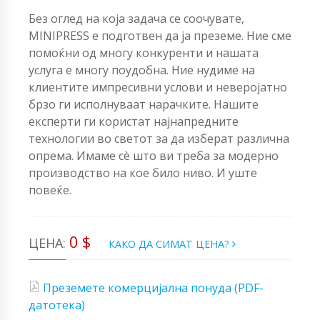
Без оглед на која задача се соочувате,
MINIPRESS е подготвен да ја преземе. Ние сме
помоќни од многу конкуренти и нашата
услуга е многу поудобна. Ние нудиме на
клиентите импресивни услови и неверојатно
брзо ги исполнуваат нарачките. Нашите
експерти ги користат најнапредните
технологии во светот за да изберат различна
опрема. Имаме сè што ви треба за модерно
производство на кое било ниво. И уште
повеќе.
0 $
ЦЕНА:
КАКО ДА СИМАТ ЦЕНА?
Преземете комерцијална понуда (PDF-
датотека)