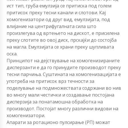
ист тип, груба емулзија се притиска под голем
притисок преку тесни канали и слотови. Кај
хомогенизатори од друг вид, емулзијата, под
влијание на центрифугалната сила што
произлегува од вртењето на дискот, е присилена
преку слотите во овој диск, прскајќи до состојба
на магла. Емулзијата се храни преку шупливата
оска.
Принципот на дејствување на хомогенизираните
дисперзанти е да го принудите производот преку
тесни парчиња. Суштината на хомогенизацијата е
употреба на притисок врз течности за
поделување на подмножествата содржани во нив
во многу мали честички и создавање постојана
дисперзија за понатамошна обработка на
производот. Постојат многу различни видови на
хомогенизатори.
Апарати за ротационо пулсирање (РП) можат