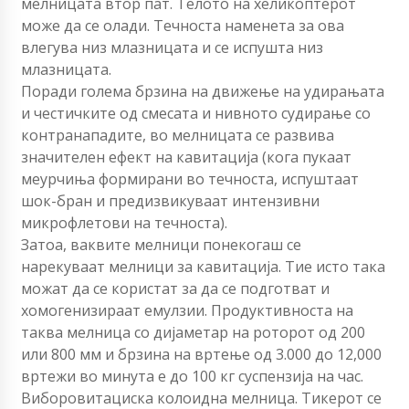
мелницата втор пат. Телото на хеликоптерот
може да се олади. Течноста наменета за ова
влегува низ млазницата и се испушта низ
млазницата.
Поради голема брзина на движење на удирањата
и честичките од смесата и нивното судирање со
контранападите, во мелницата се развива
значителен ефект на кавитација (кога пукаат
меурчиња формирани во течноста, испуштаат
шок-бран и предизвикуваат интензивни
микрофлетови на течноста).
Затоа, ваквите мелници понекогаш се
нарекуваат мелници за кавитација. Тие исто така
можат да се користат за да се подготват и
хомогенизираат емулзии. Продуктивноста на
таква мелница со дијаметар на роторот од 200
или 800 мм и брзина на вртење од 3.000 до 12,000
вртежи во минута е до 100 кг суспензија на час.
Виборовитациска колоидна мелница. Тикерот се