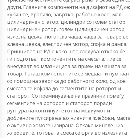
други. Главните компоненти на дизајнот на РД се:
куќиште, вратило, завртка, работно коло, мал
цилиндричен статор, цилиндри со голем статор,
цилиндричен ротор, голем цилиндричен ротор,
излезна цевка, погонска чаша, чаша за товарење,
влезна цевка, електричен мотор, спојка и рамка.
Принципот на РД е како што следува: откако ќе
ги подготват компонентите на смесата, тие се
внесуваат во млазницата за прием на чашата за
товар. Тогаш компонентите се мешаат и пумпаат
со помош на завртка до работното коло, од кое
смесата се исфрла до сегментите на роторот и
статорот. Со преминување на празнини помеѓу
сегментите на роторот и статорот поради
руптура на континуитетот на медиумот и
добиените пулсирања во нивните жлебови, маста
е активно хомогенизирана. Откако минале низ
жлебовите, готовата смеса се фрла во излезната