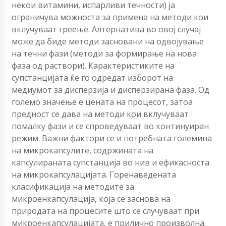
некои витамини, испарливи течности) ја
ограничува можноста за примена на методи кои
вклучуваат греење. Алтернатива во овој случај
може да биде методи засновани на одвојување
на течни фази (методи за формирање на нова
фаза од раствори). Карактеристиките на
супстанцијата ќе го одредат изборот на
медиумот за дисперзија и дисперзирана фаза. Од
големо значење е цената на процесот, затоа
предност се дава на методи кои вклучуваат
помалку фази и се спроведуваат во континуиран
режим. Важни фактори се и потребната големина
на микрокапсулите, содржината на
капсулираната супстанција во нив и ефикасноста
на микрокапсулацијата. Горенаведената
класификација на методите за
микроенкапсулација, која се заснова на
природата на процесите што се случуваат при
микроенкапсулацијата, е прилично произволна.