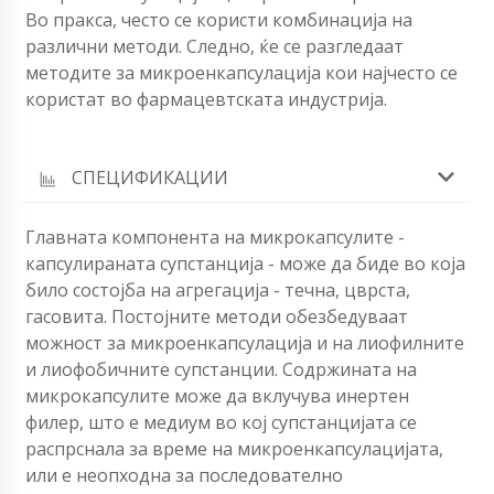
Во пракса, често се користи комбинација на
различни методи. Следно, ќе се разгледаат
методите за микроенкапсулација кои најчесто се
користат во фармацевтската индустрија.
СПЕЦИФИКАЦИИ
Главната компонента на микрокапсулите -
капсулираната супстанција - може да биде во која
било состојба на агрегација - течна, цврста,
гасовита. Постојните методи обезбедуваат
можност за микроенкапсулација и на лиофилните
и лиофобичните супстанции. Содржината на
микрокапсулите може да вклучува инертен
филер, што е медиум во кој супстанцијата се
распрснала за време на микроенкапсулацијата,
или е неопходна за последователно