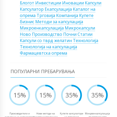
Блогот
Инвестиции
Иновации
Капсули
Капсулатор
Екапсулација
Каталог на
опрема
Трговија
Компанија
Купете
бизнис
Методи за капсулација
Микроенкапсулација
Микрокапсули
Ново
Производство
Почни
Статии
Капсули со тврд желатин
Технологија
Технологија на капсулација
Фармацевтска опрема
ПОПУЛАРНИ ПРЕБАРУВАЊА
15%
15%
35%
35%
Производители и
Нови методи на
Купете капсулатори
Микроенкапсулација
купувачи на капсулатори
микроенкапсулација
на големо од
во современото