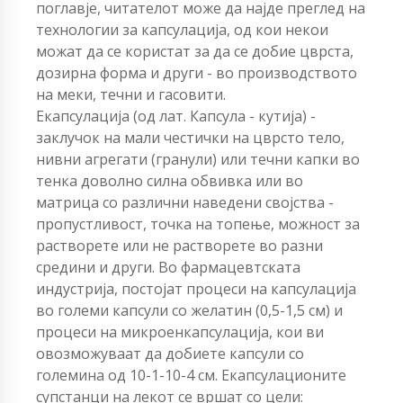
поглавје, читателот може да најде преглед на
технологии за капсулација, од кои некои
можат да се користат за да се добие цврста,
дозирна форма и други - во производството
на меки, течни и гасовити.
Екапсулација (од лат. Капсула - кутија) -
заклучок на мали честички на цврсто тело,
нивни агрегати (гранули) или течни капки во
тенка доволно силна обвивка или во
матрица со различни наведени својства -
пропустливост, точка на топење, можност за
растворете или не растворете во разни
средини и други. Во фармацевтската
индустрија, постојат процеси на капсулација
во големи капсули со желатин (0,5-1,5 см) и
процеси на микроенкапсулација, кои ви
овозможуваат да добиете капсули со
големина од 10-1-10-4 см. Екапсулационите
супстанци на лекот се вршат со цели: