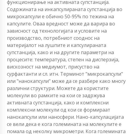
функционирање на активната супстанција.
Содржината на инкапсулираната супстанција во
микрокапсули е обично 50-95% по тежина на
капсулите. Оваа вредност може да варира во
зависност од технологијата и условите на
производство, потребниот сооднос на
материјалот на лушпите и капсулираната
супстанција, како и на другите параметри на
процесите: температура, степен на дисперзија,
вискозност на медиумот, присуство на
сурфактанти и сл. итн. Терминот "микрокапсули"
или "нанокапсули" може да се разбере како многу
различни структури. Можете да користите
молекули во рамките на кои се задржува
активната супстанција, како и комплексни
комплексни молекули од кои се формираат
нанокапсули или наносфери. Нано-капсулацијата
се вели дека е кога големината на молекулите е
помала од неколку микрометри. Кога големината