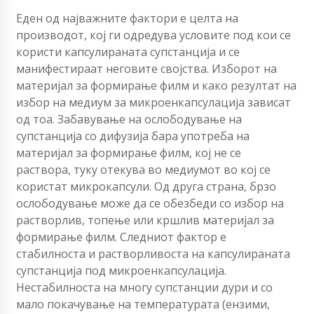
Еден од најважните фактори е целта на
производот, кој ги одредува условите под кои се
користи капсулираната супстанција и се
манифестираат неговите својства. Изборот на
материјал за формирање филм и како резултат на
избор на медиум за микроенкапсулација зависат
од тоа. Забавување на ослободување на
супстанција со дифузија бара употреба на
материјал за формирање филм, кој не се
раствора, туку отекува во медиумот во кој се
користат микрокапсули. Од друга страна, брзо
ослободување може да се обезбеди со избор на
растворлив, топење или кршлив материјал за
формирање филм. Следниот фактор е
стабилноста и растворливоста на капсулираната
супстанција под микроенкапсулација.
Нестабилноста на многу супстанции дури и со
мало покачување на температурата (ензими,