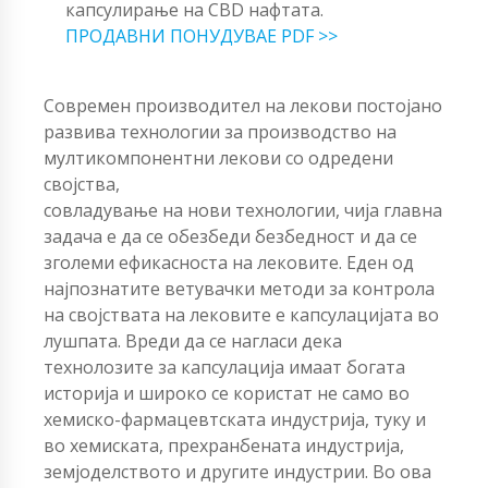
капсулирање на CBD нафтата.
ПРОДАВНИ ПОНУДУВАЕ PDF >>
Современ производител на лекови постојано
развива технологии за производство на
мултикомпонентни лекови со одредени
својства,
совладување на нови технологии, чија главна
задача е да се обезбеди безбедност и да се
зголеми ефикасноста на лековите. Еден од
најпознатите ветувачки методи за контрола
на својствата на лековите е капсулацијата во
лушпата. Вреди да се нагласи дека
технолозите за капсулација имаат богата
историја и широко се користат не само во
хемиско-фармацевтската индустрија, туку и
во хемиската, прехранбената индустрија,
земјоделството и другите индустрии. Во ова