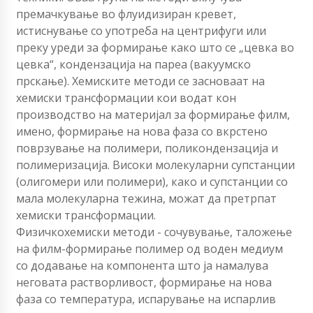
премачкување во флуидизиран кревет,
истиснување со употреба на центрифуги или
преку уреди за формирање како што се „цевка во
цевка“, кондензација на пареа (вакуумско
прскање). Хемиските методи се засноваат на
хемиски трансформации кои водат кон
производство на материјал за формирање филм,
имено, формирање на нова фаза со вкрстено
поврзување на полимери, поликондензација и
полимеризација. Високи молекуларни супстанции
(олигомери или полимери), како и супстанции со
мала молекуларна тежина, можат да претрпат
хемиски трансформации.
Физичкохемиски методи - сочувување, таложење
на филм-формирање полимер од воден медиум
со додавање на компонента што ја намалува
неговата растворливост, формирање на нова
фаза со температура, испарување на испарлив