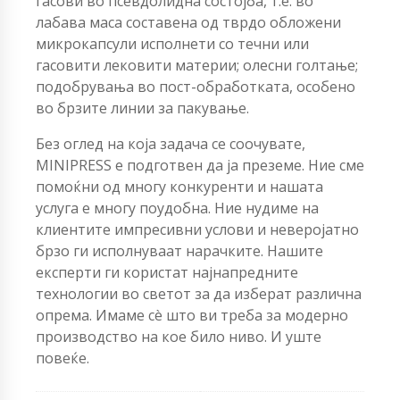
гасови во псевдолидна состојба, т.е. во
лабава маса составена од тврдо обложени
микрокапсули исполнети со течни или
гасовити лековити материи; олесни голтање;
подобрувања во пост-обработката, особено
во брзите линии за пакување.
Без оглед на која задача се соочувате,
MINIPRESS е подготвен да ја преземе. Ние сме
помоќни од многу конкуренти и нашата
услуга е многу поудобна. Ние нудиме на
клиентите импресивни услови и неверојатно
брзо ги исполнуваат нарачките. Нашите
експерти ги користат најнапредните
технологии во светот за да изберат различна
опрема. Имаме сè што ви треба за модерно
производство на кое било ниво. И уште
повеќе.