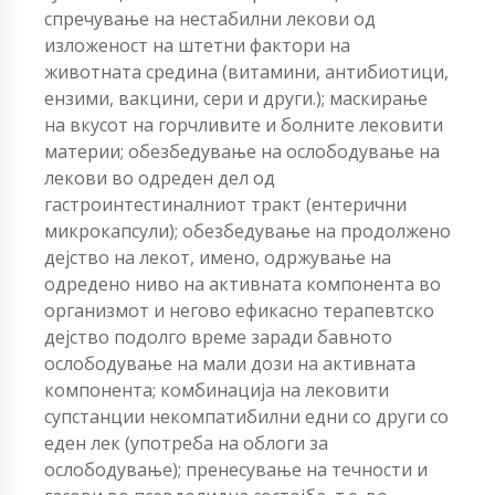
спречување на нестабилни лекови од
изложеност на штетни фактори на
животната средина (витамини, антибиотици,
ензими, вакцини, сери и други.); маскирање
на вкусот на горчливите и болните лековити
материи; обезбедување на ослободување на
лекови во одреден дел од
гастроинтестиналниот тракт (ентерични
микрокапсули); обезбедување на продолжено
дејство на лекот, имено, одржување на
одредено ниво на активната компонента во
организмот и негово ефикасно терапевтско
дејство подолго време заради бавното
ослободување на мали дози на активната
компонента; комбинација на лековити
супстанции некомпатибилни едни со други со
еден лек (употреба на облоги за
ослободување); пренесување на течности и