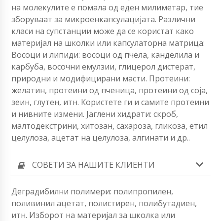
на молекулите е помала од еден милиметар, тие
зборуваат за микроенкапсулацијата. Различни
класи на супстанции може да се користат како
материјал на школки или капсулаторна матрица:
Восоци и липиди: восоци од пчела, канделила и
карбуба, восочни емулзии, глицерол дистерат,
природни и модифицирани масти. Протеини:
желатин, протеини од пченица, протеини од соја,
зеин, глутен, итн. Користете ги и самите протеини
и нивните измени. Јаглени хидрати: скроб,
малтодекстрини, хитозан, сахароза, гликоза, етил
целулоза, ацетат на целулоза, алгинати и др..
СОВЕТИ ЗА НАШИТЕ КЛИЕНТИ
Деградибилни полимери: полипропилен,
поливинил ацетат, полистирен, полибутадиен,
итн. Изборот на материјал за школка или