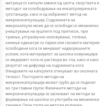
матрица со капсули зависи од целта, својствата и
методот на ослободување на инкапсулирачката
супстанција, како и од избраниот метод на
микроенкапсулација. Содржината на
микрокапсули може да се ослободи со механичко
уништување на лушпите под притисок, при
триење, ултразвучно изложување, топење,
кинење одвнатре со пареи или гасовити материи
ослободени кога се менуваат надворешните
услови, кога материјалот за школка комуницира
со медиумот кога се раствора во тоа, како и како
резултат на дифузија на содржината кога
theидовите на капсулите отекуваат во околната
течност. Постојните методи на
микроенкапсулација можат грубо да се поделат
во три главни групи: Физичките методи на
микроенкапсулација се засноваат на методи за
формирање на школки со употреба на механички
техники. Оваа група на методи вклучува