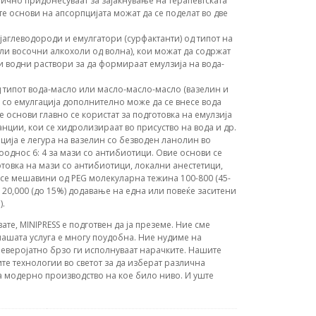
ично придонесуваат за зајакнување на терапевтската
е основи на апсорпцијата можат да се поделат во две
јаглеводороди и емулгатори (сурфактанти) од типот на
ли восочни алкохоли од волна), кои можат да содржат
 водни раствори за да формираат емулзија на вода-
 типот вода-масло или масло-масло-масло (вазелин и
в со емулгација дополнително може да се внесе вода
 основи главно се користат за подготовка на емулзија
танции, кои се хидролизираат во присуство на вода и др.
ција е легура на вазелин со безводен ланолин во
сооднос 6: 4 за мази со антибиотици. Овие основи се
готовка на мази со антибиотици, локални анестетици,
 се мешавини од PEG молекуларна тежина 100-800 (45-
 20,000 (до 15%) додавање на една или повеќе заситени
).
вате, MINIPRESS е подготвен да ја преземе. Ние сме
ашата услуга е многу поудобна. Ние нудиме на
еверојатно брзо ги исполнуваат нарачките. Нашите
те технологии во светот за да изберат различна
а модерно производство на кое било ниво. И уште