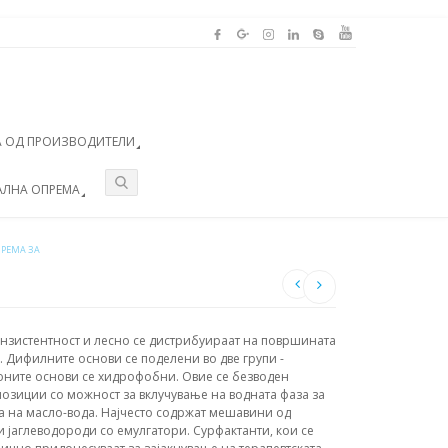
 ОД ПРОИЗВОДИТЕЛИ
АЛНА ОПРЕМА
РЕМА ЗА
нзистентност и лесно се дистрибуираат на површината
 Дифилните основи се поделени во две групи -
оните основи се хидрофобни. Овие се безводен
озиции со можност за вклучување на водната фаза за
а на масло-вода. Најчесто содржат мешавини од
и јаглеводороди со емулгатори. Сурфактанти, кои се