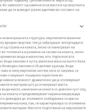
лучуваат најмалку три компоненти: емулгатор,
. Во зависност од намената на маста и од својствата
може да се воведат разни адитиви во составот на
ЕНТИ
 на внатрешната структура, емулзиските мазични
огу вредни својства: тие ја забрзуваат апсорпцијата
е од страна на кожата, лесно се нанесуваат на
т во топлината и размена на гасови на кожата, лесно
орливи во вода и маснотии, итн. Најпознатата
н. Вода ланолин е густа, вискозна маса на жолто-бела
ови безводен ланолин и 30 делови од вода. Вода
како и секој емулзиски систем, кога се загрева, се
нови стануваат пошироко користени во
и нивната можност драматично да ја зголемуваат
овитите материи што ја сочинуваат маста.
 вода-масло, нанесени на кожата со доволно густ слој,
а на кожата и предизвикуваат нејзина мацерација
што доведува до зголемено снабдување со крв на
иперемична кожа, пак, се карактеризира со зголемена
лековити материи. Мастите подготвени на емулзиските