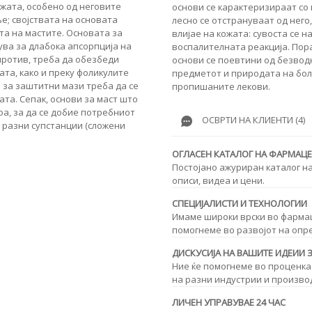
ожата, особено од неговите
основи се карактеризираат со 
е; својствата на основата
лесно се отстрануваат од него
та на мастите. Основата за
влијае на кожата: сувоста се 
ува за длабока апсорпција на
воспалителната реакција. Пор
против, треба да обезбеди
основи се поевтини од безвод
ата, како и преку фоликулите
предметот и природата на боле
а за заштитни мази треба да се
пропишаните лекови.
ата. Сепак, основи за маст што
оа, за да се добие потребниот
ОСВРТИ НА КЛИЕНТИ (4)
д разни супстанции (сложени
ОГЛАСЕН КАТАЛОГ НА ФАРМАЦ
Постојано ажуриран каталог н
описи, видеа и цени.
СПЕЦИЈАЛИСТИ И ТЕХНОЛОГИИ
Имаме широки врски во фармаце
помогнеме во развојот на опр
ДИСКУСИЈА НА ВАШИТЕ ИДЕИИ 
Ние ќе помогнеме во проценка
на разни индустрии и произво
ЛИЧЕН УПРАВУВАЕ 24 ЧАС