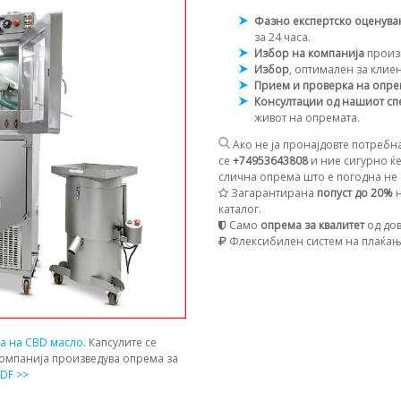
Фазно експертско оценув
за 24 часа.
Избор на компанија
произ
Избор
, оптимален за клие
Прием и проверка на опр
Консултации од нашиот сп
живот на опремата.
Ако не ја пронајдовте потребна
се
+74953643808
и ние сигурно ќе
слична опрема што е погодна не с
Загарантирана
попуст до 20%
н
каталог.
Само
опрема за квалитет
од дов
Флексибилен систем на плаќа
ја на CBD масло
. Капсулите се
компанија произведува опрема за
DF >>