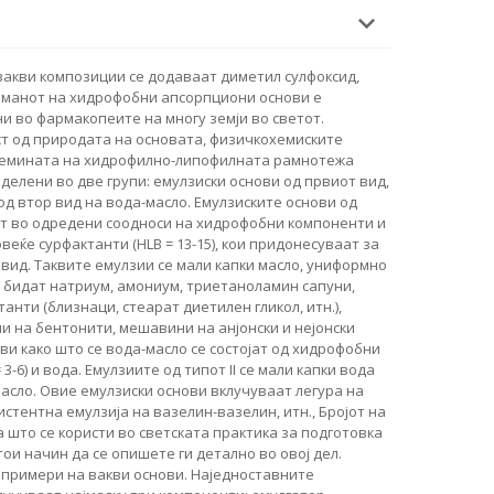
 вакви композиции се додаваат диметил сулфоксид,
иманот на хидрофобни апсорпциони основи е
ни во фармакопеите на многу земји во светот.
ст од природата на основата, физичкохемиските
олемината на хидрофилно-липофилната рамнотежа
оделени во две групи: емулзиски основи од првиот вид,
од втор вид на вода-масло. Емулзиските основи од
т во одредени соодноси на хидрофобни компоненти и
веќе сурфактанти (HLB = 13-15), кои придонесуваат за
вид. Таквите емулзии се мали капки масло, униформно
 бидат натриум, амониум, триетаноламин сапуни,
танти (близнаци, стеарат диетилен гликол, итн.),
и на бентонити, мешавини на анјонски и нејонски
ви како што се вода-масло се состојат од хидрофобни
3-6) и вода. Емулзиите од типот II се мали капки вода
сло. Овие емулзиски основи вклучуваат легура на
истентна емулзија на вазелин-вазелин, итн., Бројот на
а што се користи во светската практика за подготовка
тои начин да се опишете ги детално во овој дел.
примери на вакви основи. Наједноставните