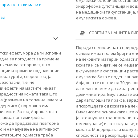
емулзиски основи во состав вк
 фармацевтски мази и
хидрофобна супстанција и вода
на медицинската супстанција, 
ази
емулзиската основа.
СОВЕТИ ЗА НАШИТЕ КЛИ
Поради специфичната природа
ски ефект, мора да ги исполни
основи имаат голем број на мн
одна за погодност за примена
на лековити материи од мастит
т хемиска отпорност, што
кожата и се мијат, не се мешаа
анции и промени под влијание
вклучуваат и супстанции раств
ература) и, според тоа, ја
емулзиска база е воден ланоли
езопасни, т.е. не
боја, која се состои од 70 дел
ни ефекти на мастите; имаат
ланолин не може да се загрева: 
вредност на кожата така што
делиминатира. Емулзиските ос
а (размена на топлина, влага и
дерматолошката пракса, зарад
пидермисот) нормално има
апсорпцијата од кожата на лек
анизмите. Затоа, барањето за
Емулзиските основи како што се
е; имаат антимикробна
ја отежнуваат транспирацијат
 може да предизвика повторна
(омекнување) и затоплување, 
ко и намалување на активност
кожата. Мацерирана и малку х
остатоците од маста треба
способност за ресорпција на 