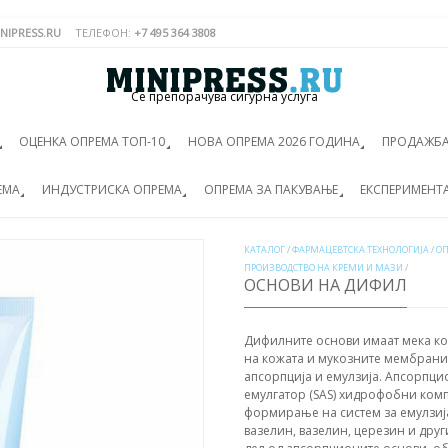
NIPRESS.RU
ТЕЛЕФОН:
+7 495 364 3808
Се препорачува сигурна услуга
ОЦЕНКА ОПРЕМА ТОП-10
НОВА ОПРЕМА 2026 ГОДИНА
ПРОДАЖБА
ЕМА
ИНДУСТРИСКА ОПРЕМА
ОПРЕМА ЗА ПАКУВАЊЕ
ЕКСПЕРИМЕНТ
КАТАЛОГ
/
ФАРМАЦЕВТСКА ТЕХНОЛОГИЈА
/
ОП
ПРОИЗВОДСТВО НА КРЕМИ И МАЗИ
/
ОСНОВИ НА ДИФИЛ
Дифилните основи имаат мека ко
на кожата и мукозните мембрани.
апсорпција и емулзија. Апсорпци
емулгатор (SAS) хидрофобни комп
формирање на систем за емулзиј
вазелин, вазелин, церезин и друг