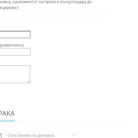
шања, од моментот на првата консултација до
ецијалист.
должително)
РАКА
Сопственик на деловна