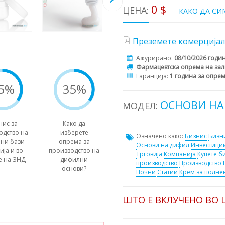
0 $
ЦЕНА:
КАКО ДА СИ
Преземете комерцијал
Ажурирано:
08/10/2026 годи
Фармацевтска опрема на зал
Гаранција:
1 година за опре
5%
35%
ОСНОВИ НА
МОДЕЛ:
нис за
Како да
одство на
изберете
Означено како:
Бизнис
Бизн
ни бази
опрема за
Основи на дифил
Инвестици
ија и во
производство на
Трговија
Компанија
Купете б
е на ЗНД
дифилни
производство
Производство
основи?
Почни
Статии
Крем за полне
ШТО Е ВКЛУЧЕНО ВО 