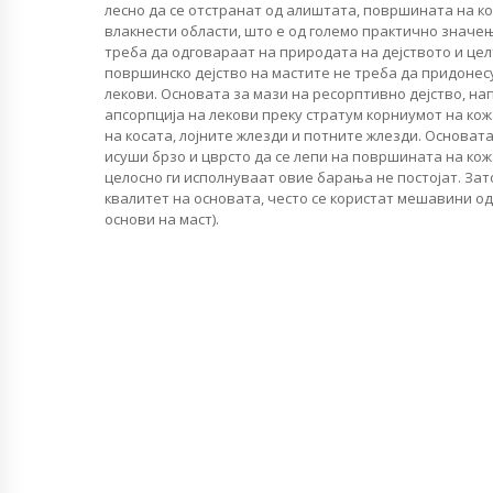
лесно да се отстранат од алиштата, површината на к
влакнести области, што е од големо практично значењ
треба да одговараат на природата на дејството и цел
површинско дејство на мастите не треба да придонес
лекови. Основата за мази на ресорптивно дејство, на
апсорпција на лекови преку стратум корниумот на кож
на косата, лојните жлезди и потните жлезди. Основат
исуши брзо и цврсто да се лепи на површината на кож
целосно ги исполнуваат овие барања не постојат. Зат
квалитет на основата, често се користат мешавини о
основи на маст).