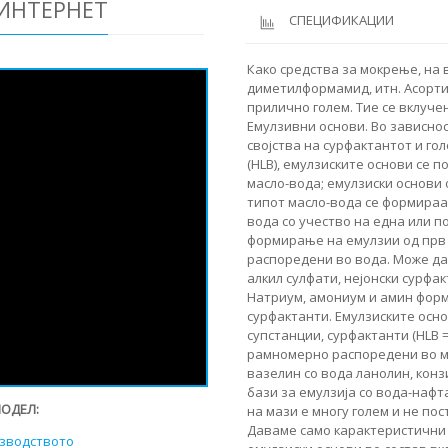
 ИНТЕРНЕТ
СПЕЦИФИКАЦИИ
Како средства за мокрење, на
диметилформамид, итн. Асорт
прилично голем. Тие се вклуче
Емулзивни основи. Во зависно
својства на сурфактантот и г
(HLB), емулзиските основи се п
масло-вода; емулзиски основи 
типот масло-вода се формираа
вода со учество на една или по
формирање на емулзии од прв 
распоредени во вода. Може да
алкил сулфати, нејонски сурфак
Натриум, амониум и амин форм
сурфактанти. Емулзиските осно
супстанции, сурфактанти (HLB = 
рамномерно распоредени во ма
вазелин со вода ланолин, конз
бази за емулзија со вода-нафт
МОДЕЛ:
на мази е многу голем и не пос
Даваме само карактеристични 
изводството