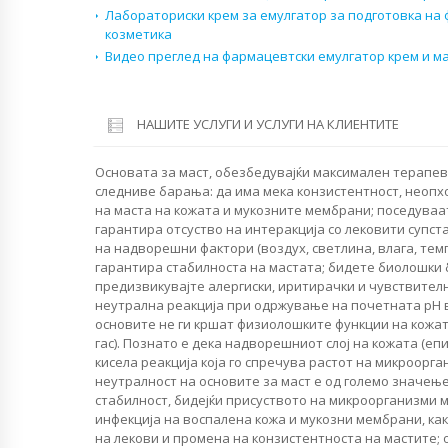
Лабораториски крем за емулгатор за подготовка на
козметика
Видео преглед на фармацевтски емулгатор крем и м
НАШИТЕ УСЛУГИ И УСЛУГИ НА КЛИЕНТИТЕ
Основата за маст, обезбедувајќи максимален терапевт
следниве барања: да има мека конзистентност, неопх
на маста на кожата и мукозните мембрани; поседуваа
гарантира отсуство на интеракција со лековити супст
на надворешни фактори (воздух, светлина, влага, темп
гарантира стабилноста на мастата; бидете биолошки б
предизвикувајте алергиски, иритирачки и чувствител
неутрална реакција при одржување на почетната pH 
основите не ги кршат физиолошките функции на кожат
гас). Познато е дека надворешниот слој на кожата (е
кисела реакција која го спречува растот на микроорг
неутралност на основите за маст е од големо значењ
стабилност, бидејќи присуството на микроорганизми
инфекција на воспалена кожа и мукозни мембрани, ка
на лекови и промена на конзистентноста на мастите; 