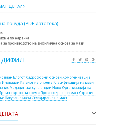
МАТ ЦЕНА?
на понуда (PDF-датотека)
на
иха и по нарачка
ма за производство на дифилична основа за мази
 ДИФИЛ
ис план
Блогот
Хидрофобни основи
Хомогенизација
и
Иновации
Каталог на опрема
Класификација на мази
изнис
Медицински супстанции
Ново
Организација на
Производство на креми
Производство на маст
Скрининг
ње
Пакувања мази
Складирање на маст
ЦЕНАТА