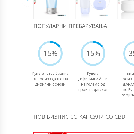
ПОПУЛАРНИ ПРЕБАРУВАЊА
15%
15%
3
Купете готов бизнис
Купете
Биз
за производство на
дифизички бази
произв
дифилни основи
на големо од
дифил
производителот
во Рус
земјит
НОВ БИЗНИС СО КАПСУЛИ СО CBD