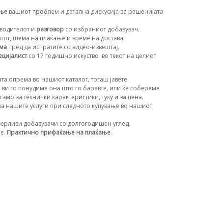
ање
вашиот проблем и детална дискусија за решенијата
водителот и
разговор
со избраниот добавувач.
нтот, шема на плаќање и време на достава.
ема
пред да испратите со видео-извештај.
ецијалист
со 17 годишно искуство
во текот на целиот
та опрема во нашиот каталог, тогаш јавете
 ви го понудиме она што го баравте, или ќе собереме
амо за технички карактеристики, туку и за цена.
а нашите услуги при следното купување во нашиот
ерливи добавувачи со долгогодишен углед.
ње.
Практично прифаќање на плаќање
.