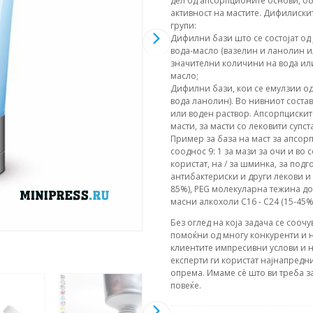
дел од апсорпционите основи, об
активност на мастите. Дифилискит
групи:
Дифилни бази што се состојат од 
вода-масло (вазелин и ланолин и
значителни количини на вода или
масло;
Дифилни бази, кои се емулзии од
вода ланолин). Во нивниот соста
или воден раствор. Апсорпциските
масти, за масти со лековити супс
Пример за база на маст за апсорп
сооднос 9: 1 за мази за очи и во 
користат, на / за шминка, за под
антибактериски и други лекови и
85%), PEG молекуларна тежина до
масни алкохоли C16 - C24 (15-45%
Без оглед на која задача се соочу
помоќни од многу конкуренти и н
клиентите импресивни услови и н
експерти ги користат најнапредни
опрема. Имаме сè што ви треба з
повеќе.