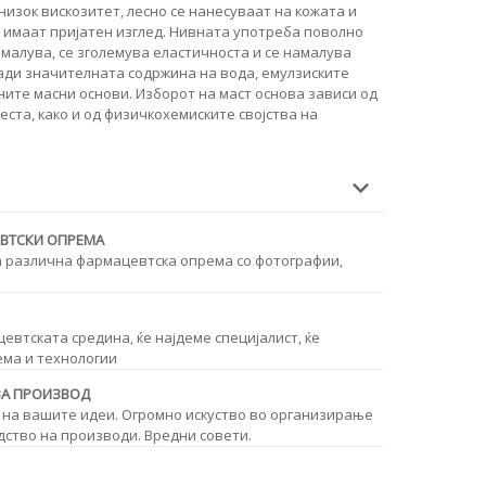
низок вискозитет, лесно се нанесуваат на кожата и
, имаат пријатен изглед. Нивната употреба поволно
намалува, се зголемува еластичноста и се намалува
ади значителната содржина на вода, емулзиските
ните масни основи. Изборот на маст основа зависи од
ста, како и од физичкохемиските својства на
ЕВТСКИ ОПРЕМА
а различна фармацевтска опрема со фотографии,
втската средина, ќе најдеме специјалист, ќе
ема и технологии
ЗА ПРОИЗВОД
 на вашите идеи. Огромно искуство во организирање
дство на производи. Вредни совети.