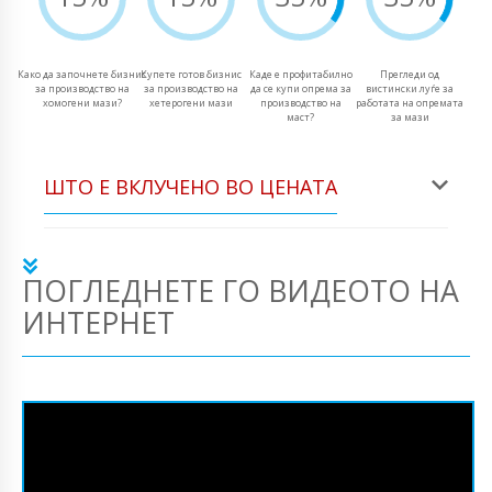
Како да започнете бизнис
Купете готов бизнис
Каде е профитабилно
Прегледи од
за производство на
за производство на
да се купи опрема за
вистински луѓе за
хомогени мази?
хетерогени мази
производство на
работата на опремата
маст?
за мази
ШТО Е ВКЛУЧЕНО ВО ЦЕНАТА
ПОГЛЕДНЕТЕ ГО ВИДЕОТО НА
ИНТЕРНЕТ