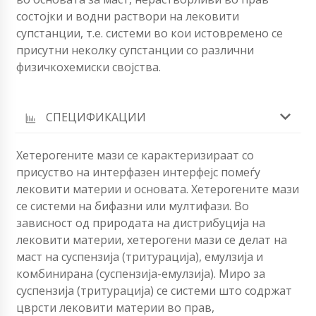
состојки и водни раствори на лековити
супстанции, т.е. системи во кои истовремено се
присутни неколку супстанции со различни
физичкохемиски својства.
СПЕЦИФИКАЦИИ
Хетерогените мази се карактеризираат со
присуство на интерфазен интерфејс помеѓу
лековити материи и основата. Хетерогените мази
се системи на бифазни или мултифази. Во
зависност од природата на дистрибуција на
лековити материи, хетерогени мази се делат на
маст на суспензија (тритурација), емулзија и
комбинирана (суспензија-емулзија). Миро за
суспензија (тритурација) се системи што содржат
цврсти лековити материи во прав,