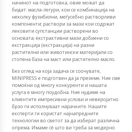
начинот на подготовка, овие можат да
бидат: масла-легури, кои се комбинација на
неколку фузибилни, меѓусебно растворливи
компоненти; раствори за мази кои содржат
лековити супстанции растворени во
основата; екстрактивни мази добиени со
екстракција (екстракција) на разни
растителни или животински материјали со
стопена база на маст или растително масло.
Без оглед на која задача се соочувате,
MINIPRESS е подготвен да ја преземе. Ние сме
помоќни од многу конкуренти и нашата
услуга е многу поудобна. Ние нудиме на
клиентите импресивни услови и неверојатно
брзо ги исполнуваат нарачките. Нашите
експерти ги користат најнапредните
технологии во светот за да изберат различна
опрема. Имаме сè што ви треба за модерно