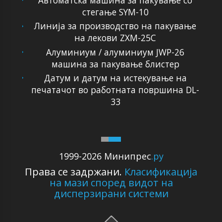
Автоматска машина за пакување со
стегање SYM-10
Линија за производство на пакување
на лекови ZXM-25C
Алуминиум / алуминиум JWP-26
машина за пакување блистер
Датум и датум на истекување на
печатачот во работната површина DL-
33
1999-2026 Минипрес
.ру
Права се задржани.
Класификација
на мази според видот на
дисперзирани системи