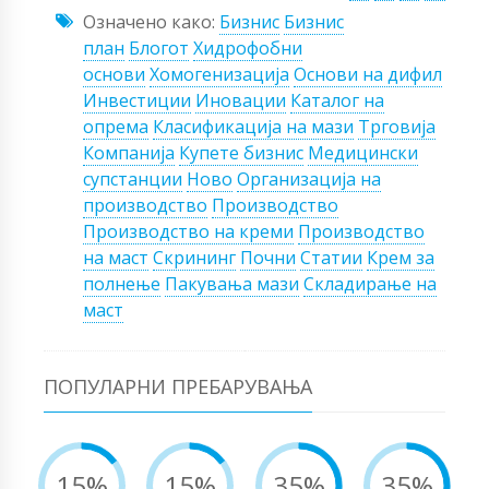
Означено како:
Бизнис
Бизнис
план
Блогот
Хидрофобни
основи
Хомогенизација
Основи на дифил
Инвестиции
Иновации
Каталог на
опрема
Класификација на мази
Трговија
Компанија
Купете бизнис
Медицински
супстанции
Ново
Организација на
производство
Производство
Производство на креми
Производство
на маст
Скрининг
Почни
Статии
Крем за
полнење
Пакувања мази
Складирање на
маст
ПОПУЛАРНИ ПРЕБАРУВАЊА
15%
15%
35%
35%