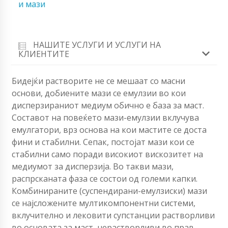
и мази
НАШИТЕ УСЛУГИ И УСЛУГИ НА
КЛИЕНТИТЕ
Бидејќи растворите не се мешаат со масни
основи, добиените мази се емулзии во кои
дисперзираниот медиум обично е база за маст.
Составот на повеќето мази-емулзии вклучува
емулгатори, врз основа на кои мастите се доста
фини и стабилни. Сепак, постојат мази кои се
стабилни само поради високиот вискозитет на
медиумот за дисперзија. Во такви мази,
распрсканата фаза се состои од големи капки.
Комбинираните (суспендирани-емулзиски) мази
се најсложените мултикомпонентни системи,
вклучително и лековити супстанции растворливи
во основата за маст, нерастворливи во прав