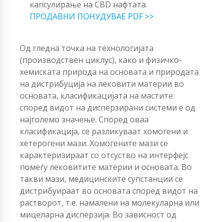
капсулирање на CBD нафтата.
ПРОДАВНИ ПОНУДУВАЕ PDF >>
Од гледна точка на технологијата
(производствен циклус), како и физичко-
хемиската природа на основата и природата
на дистрибуција на лековити материи во
основата, класификацијата на мастите
според видот на дисперзирани системи е од
најголемо значење. Според оваа
класификација, се разликуваат хомогени и
хетерогени мази. Хомогените мази се
карактеризираат со отсуство на интерфејс
помеѓу лековитите материи и основата. Во
такви мази, медицинските супстанции се
дистрибуираат во основата според видот на
растворот, т.е. намалени на молекуларна или
мицеларна дисперзија. Во зависност од