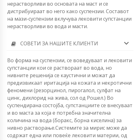
нерастворливи во основата на маст и се
дистрибуираат во него како суспензии. Составот
на мази-суспензии вклучува лековити супстанции
нерастворливи во вода и масти.
СОВЕТИ ЗА НАШИТЕ КЛИЕНТИ
Во форма на суспензии, се воведуваат и лековити
супстанции кои се раствораат во вода, но
нивните решенија се каустични и можат да
предизвикаат иритација на кожата и некротични
феномени (резорцинол, пирогалол, сулфат на
цинк, дихлорид на жива, сол од Рошел.) Во
суспендирана состојба, супстанциите се внесуваат
и во маста за која е потребна значителна
количина на вода (боракс, борна киселина) за
нивно растворање.Системите за мирис може да
содржат една или повеќе лековити материи, од