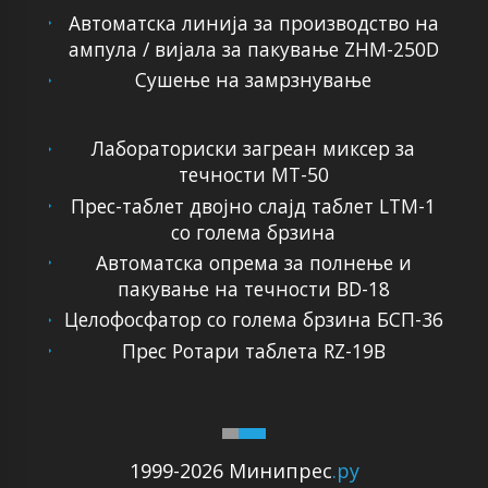
Автоматска линија за производство на
ампула / вијала за пакување ZHM-250D
Сушење на замрзнување
Лабораториски загреан миксер за
течности МТ-50
Прес-таблет двојно слајд таблет LTM-1
со голема брзина
Автоматска опрема за полнење и
пакување на течности BD-18
Целофосфатор со голема брзина БСП-36
Прес Ротари таблета RZ-19B
1999-2026 Минипрес
.ру