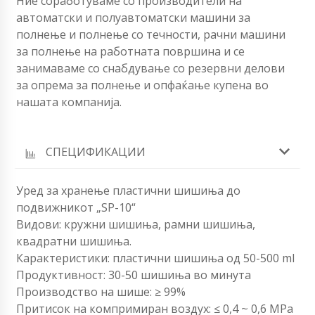
Ние соработуваме со производители на
автоматски и полуавтоматски машини за
полнење и полнење со течности, рачни машини
за полнење на работната површина и се
занимаваме со снабдување со резервни делови
за опрема за полнење и опфаќање купена во
нашата компанија.
СПЕЦИФИКАЦИИ
Уред за хранење пластични шишиња до
подвижникот „SP-10“
Видови: кружни шишиња, рамни шишиња,
квадратни шишиња.
Карактеристики: пластични шишиња од 50-500 ml
Продуктивност: 30-50 шишиња во минута
Производство на шише: ≥ 99%
Притисок на компримиран воздух: ≤ 0,4 ~ 0,6 MPa