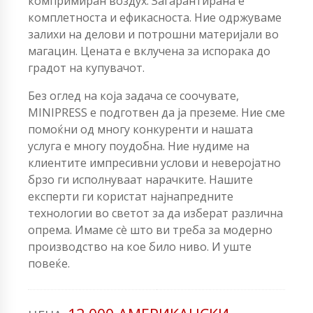
компримиран воздух. Загарантирана е
комплетноста и ефикасноста. Ние одржуваме
залихи на делови и потрошни материјали во
магацин. Цената е вклучена за испорака до
градот на купувачот.
Без оглед на која задача се соочувате,
MINIPRESS е подготвен да ја преземе. Ние сме
помоќни од многу конкуренти и нашата
услуга е многу поудобна. Ние нудиме на
клиентите импресивни услови и неверојатно
брзо ги исполнуваат нарачките. Нашите
експерти ги користат најнапредните
технологии во светот за да изберат различна
опрема. Имаме сè што ви треба за модерно
производство на кое било ниво. И уште
повеќе.