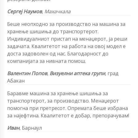
Сергеј Наумов
, Махачкала
Беше неопходно за производство на машина за
хранење шишиња до транспортерот.
Индивидуалниот пристап на менаџерот, ја реши
задачата. Квалитетот на работа на овој модел е
доста задоволен од нас. Благодарност до
компанијата за нивната помош.
Валентин Попов
,
Визуелни аптека групи
, град
Абакан
Баравме машина за хранење шишиња за
транспортерот, за производство. Менаџерот
помогна при претресот. Опремата беше избрана
за најефтина. Квалитетот е добар, препорачувам!
Иван
, Барнаул