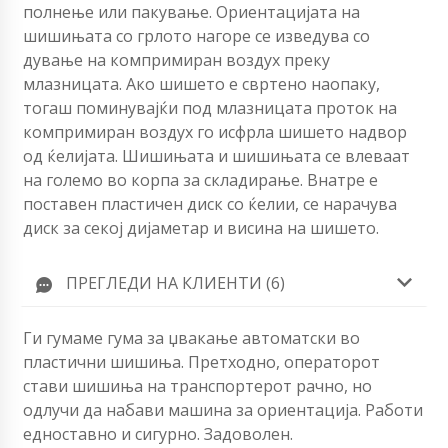
полнење или пакување. Ориентацијата на
шишињата со грлото нагоре се изведува со
дување на компримиран воздух преку
млазницата. Ако шишето е свртено наопаку,
тогаш поминувајќи под млазницата проток на
компримиран воздух го исфрла шишето надвор
од ќелијата. Шишињата и шишињата се влеваат
на големо во корпа за складирање. Внатре е
поставен пластичен диск со ќелии, се нарачува
диск за секој дијаметар и висина на шишето.
ПРЕГЛЕДИ НА КЛИЕНТИ (6)
Ги гумаме гума за џвакање автоматски во
пластични шишиња. Претходно, операторот
стави шишиња на транспортерот рачно, но
одлучи да набави машина за ориентација. Работи
едноставно и сигурно. Задоволен.