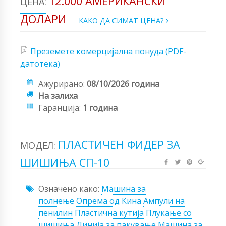
12.000 АМЕРИКАНСКИ
ЦЕНА:
ДОЛАРИ
КАКО ДА СИМАТ ЦЕНА?
Преземете комерцијална понуда (PDF-
датотека)
Ажурирано:
08/10/2026 година
На залиха
Гаранција:
1 година
ПЛАСТИЧЕН ФИДЕР ЗА
МОДЕЛ:
ШИШИЊА СП-10
Означено како:
Машина за
полнење
Опрема од Кина
Ампули на
пенилин
Пластична кутија
Плукање со
шишиња
Линија за пакување
Машина за