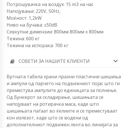
Потрошувачка на воздух: 15 m3 на час
Напојување: 220V, 50Hz,
Моќност: 1,2kW
Ниво на бучава: ≤50dB
Севкупни димензии: 800мм 800мм х 800мм
Тежина: 600 кг
Тежина на испорака: 700 кг
СОВЕТИ ЗА НАШИТЕ КЛИЕНТИ
Вртната табела храни празни пластични шишиња
и ампули од парчето на подвижниот појас што ги
преместува ампулите до единицата за полнење.
Од бункерот за складирање, шишињата се
напојуваат на ротирачка маса, каде што
шишињата паѓаат во ќелиите и се преместуваат
кон излезот, каде што се водени од
дополнителниот подвижен лента во линијата за