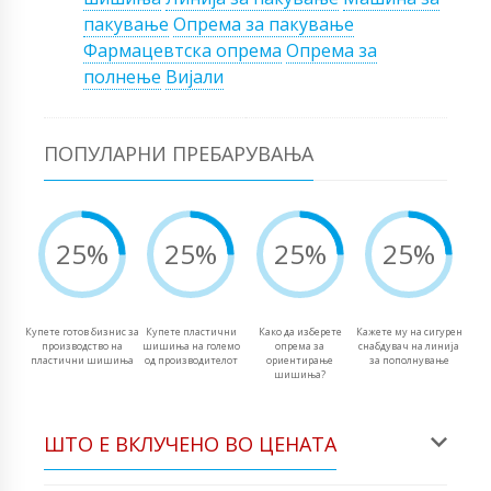
пакување
Опрема за пакување
Фармацевтска опрема
Опрема за
полнење
Вијали
ПОПУЛАРНИ ПРЕБАРУВАЊА
25%
25%
25%
25%
Купете готов бизнис за
Купете пластични
Како да изберете
Кажете му на сигурен
производство на
шишиња на големо
опрема за
снабдувач на линија
пластични шишиња
од производителот
ориентирање
за пополнување
шишиња?
ШТО Е ВКЛУЧЕНО ВО ЦЕНАТА