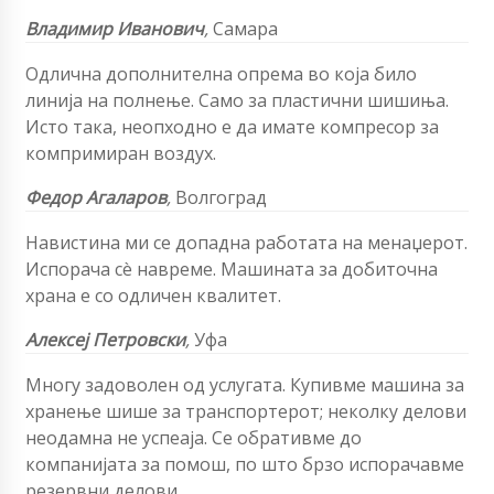
Владимир Иванович
,
Самара
Одлична дополнителна опрема во која било
линија на полнење. Само за пластични шишиња.
Исто така, неопходно е да имате компресор за
компримиран воздух.
Федор Агаларов
,
Волгоград
Навистина ми се допадна работата на менаџерот.
Испорача сè навреме. Машината за добиточна
храна е со одличен квалитет.
Алексеј Петровски
,
Уфа
Многу задоволен од услугата. Купивме машина за
хранење шише за транспортерот; неколку делови
неодамна не успеаја. Се обративме до
компанијата за помош, по што брзо испорачавме
резервни делови.