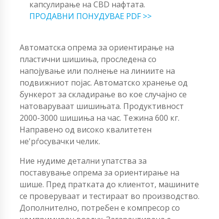
капсулирање на CBD нафтата.
ПРОДАВНИ ПОНУДУВАЕ PDF >>
Автоматска опрема за ориентирање на
пластични шишиња, проследена со
напојување или полнење на линиите на
подвижниот појас. Автоматско хранење од
бункерот за складирање во кое случајно се
натоваруваат шишињата. Продуктивност
2000-3000 шишиња на час. Тежина 600 кг.
Направено од високо квалитетен
не'рѓосувачки челик.
Ние нудиме детални упатства за
поставување опрема за ориентирање на
шише. Пред пратката до клиентот, машините
се проверуваат и тестираат во производство.
Дополнително, потребен е компресор со