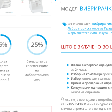
ВИБРИРАЧКИ
МОДЕЛ:
Означено како:
Вибрира сит
Лабораториска опрема
Пра
Фармацевтско сито
Пакување
5%
25%
ШТО Е ВКЛУЧЕНО ВО 
ко да
Сведоштва од
Фазно експертско оценув
ерете
сопствениците
за 24 часа.
ема за
на
Избор на компанија
произ
оци за
лабораториско
Избор
, оптимален за клие
ининг?
сито
Прием и проверка на опр
Консултации од нашиот сп
живот на опремата.
Ако не ја пронајдовте потребна
се
+74953643808
и ние сигурно ќе
слична опрема што е погодна не с