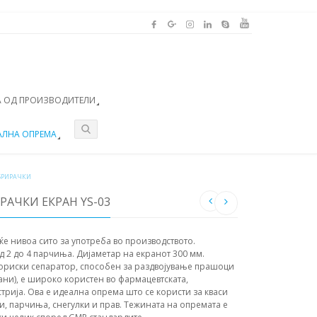
 ОД ПРОИЗВОДИТЕЛИ
АЛНА ОПРЕМА
БРИРАЧКИ
АЧКИ ЕКРАН YS-03
 нивоа сито за употреба во производството.
д 2 до 4 парчиња. Дијаметар на екранот 300 мм.
ориски сепаратор, способен за раздвојување прашоци
ани), е широко користен во фармацевтската,
трија. Ова е идеална опрема што се користи за кваси
и, парчиња, снегулки и прав. Тежината на опремата е