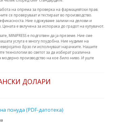
ки челик според GMP стандардите.
работа на опрема за проверка на фармацевтски прав.
ите се проверуваат и тестираат во производство.
ефикасноста. Ние одржуваме залихи на делови и
Цената е вклучена за испорака до градот на купувачот.
вате, MINIPRESS е подготвен да ја преземе. Ние сме
ашата услуга е многу поудобна. Ние нудиме на
еверојатно брзо ги исполнуваат нарачките. Нашите
те технологии во светот за да изберат различна
а модерно производство на кое било ниво. И уште
КАНСКИ ДОЛАРИ
на понуда (PDF-датотека)
на