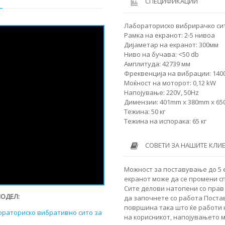
СПЕЦИФИКАЦИИ
Лабораториско вибрирачко сит
Рамка на екранот: 2-5 нивоа
Дијаметар на екранот: 300мм
Ниво на бучава: <50 db
Амплитуда: 42739 мм
Фреквенција на вибрации: 140
Моќност на моторот: 0,12 kW
Напојување: 220V, 50Hz
Димензии: 401mm x 380mm x 6
Тежина: 50 кг
Тежина на испорака: 65 кг
СОВЕТИ ЗА НАШИТЕ КЛИ
Можност за поставување до 5 е
екранот може да се промени 
Сите делови натопени со прав 
МОДЕЛ:
да започнете со работа
Поста
површина така што ќе работи 
ораториско вибративно сито за
на корисникот, напојувањето м