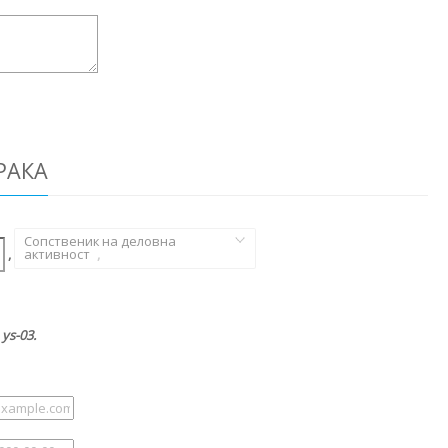
РАКА
Сопственик на деловна
,
активност
,
ys-03.