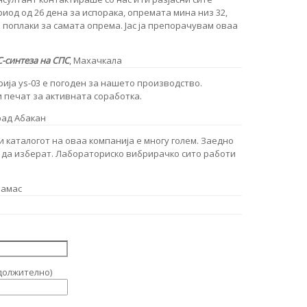
риод од 26 дена за испорака, опремата мина низ 32,
а поплаки за самата опрема. Јас ја препорачувам оваа
С-синтеза на СПС
,
Махачкала
ија ys-03 е погоден за нашето производство.
 печат за активната соработка.
град Абакан
и каталогот на оваа компанија е многу голем. Заедно
 да изберат. Лабораториско вибрирачко сито работи
замас
должително)