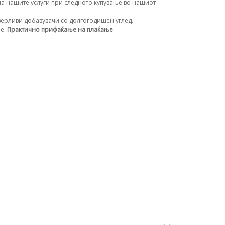
а нашите услуги при следното купување во нашиот
ерливи добавувачи со долгогодишен углед.
ње.
Практично прифаќање на плаќање
.