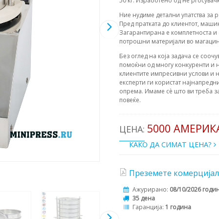
50 кг. Изработено од не'рѓосувач
Ние нудиме детални упатства за 
Пред пратката до клиентот, машин
Загарантирана е комплетноста и 
потрошни материјали во магацин. 
Без оглед на која задача се соочу
помоќни од многу конкуренти и н
клиентите импресивни услови и н
експерти ги користат најнапредни
опрема. Имаме сè што ви треба з
повеќе.
5000 АМЕРИ
ЦЕНА:
КАКО ДА СИМАТ ЦЕНА?
Преземете комерцијал
Ажурирано:
08/10/2026 годи
35 дена
Гаранција:
1 година