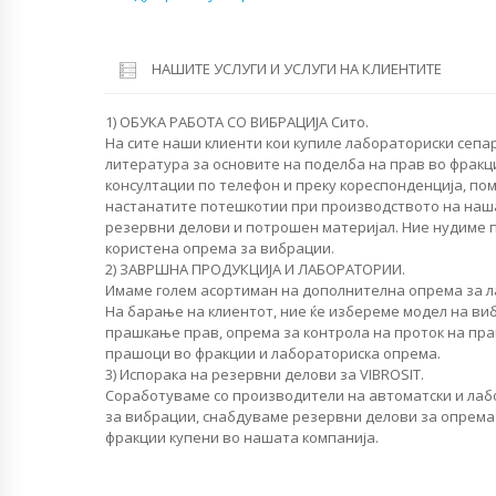
НАШИТЕ УСЛУГИ И УСЛУГИ НА КЛИЕНТИТЕ
1) ОБУКА РАБОТА СО ВИБРАЦИЈА Сито.
На сите наши клиенти кои купиле лабораториски сепа
литература за основите на поделба на прав во фракц
консултации по телефон и преку кореспонденција, по
настанатите потешкотии при производството на наш
резервни делови и потрошен материјал. Ние нудиме
користена опрема за вибрации.
2) ЗАВРШНА ПРОДУКЦИЈА И ЛАБОРАТОРИИ.
Имаме голем асортиман на дополнителна опрема за л
На барање на клиентот, ние ќе избереме модел на ви
прашкање прав, опрема за контрола на проток на пра
прашоци во фракции и лабораториска опрема.
3) Испорака на резервни делови за VIBROSIT.
Соработуваме со производители на автоматски и лаб
за вибрации, снабдуваме резервни делови за опрема
фракции купени во нашата компанија.