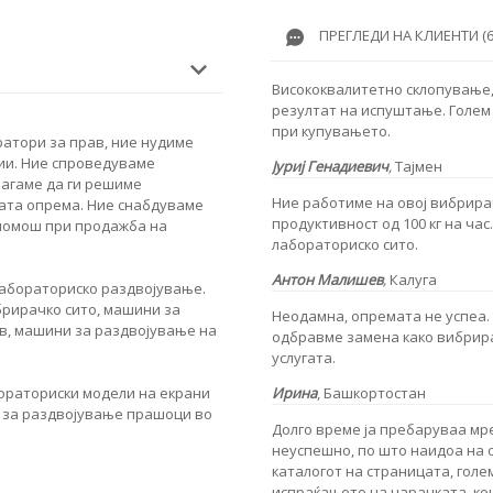
ПРЕГЛЕДИ НА КЛИЕНТИ (6
Висококвалитетно склопување, 
резултат на испуштање. Голем
при купувањето.
ратори за прав, ние нудиме
ии. Ние спроведуваме
Јуриј Генадиевич
,
Тајмен
магаме да ги решиме
Ние работиме на овој вибрирач
ата опрема. Ние снабдуваме
продуктивност од 100 кг на час
 помош при продажба на
лабораториско сито.
Антон Малишев
,
Калуга
абораториско раздвојување.
брирачко сито, машини за
Неодамна, опремата не успеа. 
в, машини за раздвојување на
одбравме замена како вибрира
услугата.
Ирина
,
Башкортостан
ораториски модели на екрани
 за раздвојување прашоци во
Долго време ја пребаруваа мр
неуспешно, по што наидоа на 
каталогот на страницата, голе
испраќањето на нарачката, кон