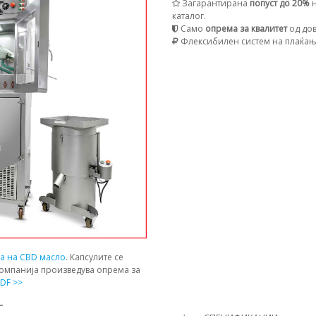
Загарантирана
попуст до 20%
н
каталог.
Само
опрема за квалитет
од дов
Флексибилен систем на плаќа
ја на CBD масло
. Капсулите се
компанија произведува опрема за
DF >>
Т