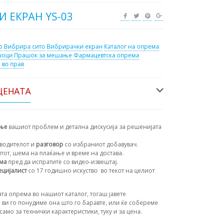
 ЕКРАН YS-03
о
Вибрира сито
Вибрирачки екран
Каталог на опрема
шоци
Прашок за мешање
Фармацевтска опрема
 во прав
ЦЕНАТА
ање
вашиот проблем и детална дискусија за решенијата
водителот и
разговор
со избраниот добавувач.
нтот, шема на плаќање и време на достава.
ема
пред да испратите со видео-извештај.
ецијалист
со 17 годишно искуство
во текот на целиот
та опрема во нашиот каталог, тогаш јавете
 ви го понудиме она што го баравте, или ќе собереме
амо за технички карактеристики, туку и за цена.