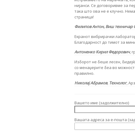
нијанси. Се договоривме за пе
така што ова не е клучно. Нем
страница!
Филипов Антон,
Виш техничар
Екранот вибрирачки лаборатор
Благодарност до тимот за мини
Антоненко Кирил Федорович
, 
Изборот не беше лесен, бидејќ
со менаџерите беа во можност
правилно.
Николај Абрамов
,
Технолог
, Ар
Вашето име (задолжително)
Вашата адреса за е-пошта (за