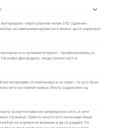
)
материјали - нерѓосувачки челик 316. Одличен
 избор на заменливи мрежи што можат да се нарачаат
ки екран и го купивме вториот - професионалец со
. Сега има два модела - индустриско сито и
Контактиравме со компанијата за совет, по што брзо
чко сито на повеќе нивоа. Многу задоволен од
ежата за мулти-нивочко вибрирачко сито, и сите
оваа страница. Првото нешто што изненади беше
м избор на опрема не можеше и да се радува. По
султант контактираше со нас и ги разјасни сите