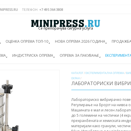
NIPRESS.RU
ТЕЛЕФОН:
+7 495 364 3808
Се препорачува сигурна услуга
ОЦЕНКА ОПРЕМА ТОП-10
НОВА ОПРЕМА 2026 ГОДИНА
ПРОДАЖБА
ЕМА
ИНДУСТРИСКА ОПРЕМА
ОПРЕМА ЗА ПАКУВАЊЕ
ЕКСПЕРИМЕНТ
КАТАЛОГ
/
ЕКСПЕРИМЕНТАЛНА ОПРЕМА
/
ВИ
ЕКРАН
/
ЛАБОРАТОРИСКИ ВИБРИР
Лабораториско вибрирачко повеќе
Регулирање на бројот на нивоа о
Машината е мал и лесен лаборат
до 5 големини на честички (4 екр
прехранбената и хемиската индус
материјали како гранули, честичк