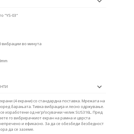
о "YS-03"
0 вибрации во минута
50mm
ЕНТИ
крани (4 екрани) со стандардна поставка.
Мрежата на
според барањата.
Тивка вибрација и лесно одржување.
се изработени од не'рѓосувачки челик SUS316L. Пред
вете го вибрирачкиот екран на рамна и цврста
непречено и ефикасно.
За да се обезбеди безбедност
ора да се заземе.