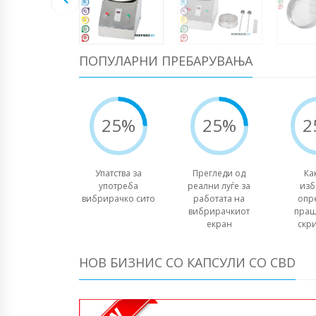
ПОПУЛАРНИ ПРЕБАРУВАЊА
25%
25%
2
Упатства за
Прегледи од
Ка
употреба
реални луѓе за
изб
вибрирачко сито
работата на
опр
вибрирачкиот
праш
екран
скр
НОВ БИЗНИС СО КАПСУЛИ СО CBD