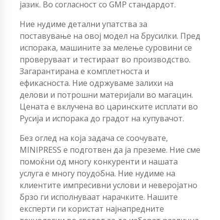
јазик. Во согласност со GMP стандардот.
Ние нудиме детални упатства за
поставување на овој модел на брусилки. Пред
испорака, машините за мелење суровини се
проверуваат и тестираат во производство.
Загарантирана е комплетноста и
ефикасноста. Ние одржуваме залихи на
делови и потрошни материјали во магацин.
Цената е вклучена во царинските исплати во
Русија и испорака до градот на купувачот.
Без оглед на која задача се соочувате,
MINIPRESS е подготвен да ја преземе. Ние сме
помоќни од многу конкуренти и нашата
услуга е многу поудобна. Ние нудиме на
клиентите импресивни услови и неверојатно
брзо ги исполнуваат нарачките. Нашите
експерти ги користат најнапредните