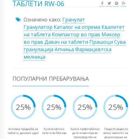
ТАБЛЕТИ RW-06
Означено како:
Гранулат
Гранулатор
Каталог на опрема
Квалитет
на таблета
Компактор во прав
Миксер
во прав
Давач на таблети
Прашоци
Сува
гранулација
Апчиња
Фармацевтска
мелница
ПОПУЛАРНИ ПРЕБАРУВАЊА
25%
25%
25%
25%
Активна продажба на
Купете ефтини
Како е профитабилно
Гледајте видео со
таблети, деловни идеи
пелети во Москва
да се инвестира во
висок квалитет за
производство на
рециклирање на