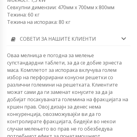
Севкупни димензии: 470мм х 700мм х 800мм
Тежина: 60 ​​кг
Тежина на испорака: 80 кг
СОВЕТИ ЗА НАШИТЕ КЛИЕНТИ
Оваа мелница е погодна за мелење
супстандардни таблети, за да се добие зрнеста
маса. Комплетот за испорака вклучува голем
избор на перфорирани конусни решетки со
различни големини на решетката. Клиентите
можат сами да ги заменат конусите за да ја
добијат посакуваната големина на фракцијата на
кршен прав. Овој дизајн за денес нема
конкуренција, овозможувајќи ви да го
контролирате фракцијата, бидејќи во некои
случаи мелењето во прав не го обезбедува
потребниот ефект за понатамошниот