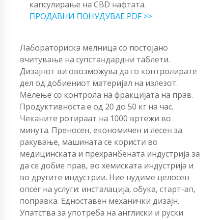
капсулирање на CBD нафтата.
ПРОДАВНИ ПОНУДУВАЕ PDF >>
Лабораториска мелница со постојано
вчитување на супстандардни таблети.
Дизајнот ви овозможува да го контролирате
дел од добиениот материјал на излезот.
Мелење со контрола на фракцијата на прав.
Продуктивноста е од 20 до 50 кг на час.
Чеканите ротираат на 1000 вртежи во
минута. Преносен, економичен и лесен за
ракување, машината се користи во
медицинската и прехранбената индустрија за
да се добие прав, во хемиската индустрија и
во другите индустрии. Ние нудиме целосен
опсег на услуги: инсталација, обука, старт-ап,
поправка. Едноставен механички дизајн.
Упатства за употреба на англиски и руски