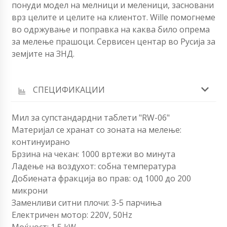
понуди модел на мелници и меленици, засновани
врз целите и целите на клиентот. Willе помогнеме
во одржување и поправка на каква било опрема
за мелење прашоци. Сервисен центар во Русија за
земјите на ЗНД.
СПЕЦИФИКАЦИИ
Мил за супстандардни таблети "RW-06"
Материјал се хранат со зоната на мелење:
континуирано
Брзина на чекан: 1000 вртежи во минута
Ладење на воздухот: собна температура
Добиената фракција во прав: од 1000 до 200
микрони
Заменливи ситни плочи: 3-5 парчиња
Електричен мотор: 220V, 50Hz
Моќност: 1,5 kW