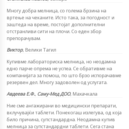
Многу добра мелница, со голема брзина на
вртење на чеканите. Исто така, за погодност и
заштеда на време, постојат дополнителни
отстранливи сити на плочи. Со еден збор
препорачувам.
Виктор
,
Велики Тагил
Купивме лабораториска мелница, но неодамна
едно парче опрема не успеа. Се обративме на
компанијата за помош, по што брзо испорачавме
резервен дел. Многу задоволен од услугата.
Авдеева
Е.Ф.
,
Саму-Мед ДОО
,
Махачкала
Ние сме ангажирани во медицински препарати,
вклучувајќи таблети. Понекогаш излегува, од која
било причина, супстандардна. Неодамна купив
мелница за супстандардни таблети. Сега стана