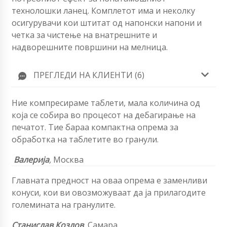
технолошки ланец. Комплетот има и неколку
осигурувачи кои штитат од напонски напони и
четка за чистење на внатрешните и
надворешните површини на мелница.
ПРЕГЛЕДИ НА КЛИЕНТИ (6)
Ние компресираме таблети, мала количина од
која се собира во процесот на дебагирање на
печатот. Тие бараа компактна опрема за
обработка на таблетите во гранули.
Валерија
,
Москва
Главната предност на оваа опрема е заменливи
конуси, кои ви овозможуваат да ја прилагодите
големината на гранулите.
Станислав Козлов
,
Самара