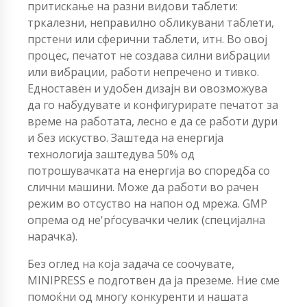
притискање на разни видови таблети:
тркалезни, неправилно обликувани таблети,
прстени или сферични таблети, итн. Во овој
процес, печатот не создава силни вибрации
или вибрации, работи непречено и тивко.
Едноставен и удобен дизајн ви овозможува
да го набудувате и конфигурирате печатот за
време на работата, лесно е да се работи дури
и без искуство. Заштеда на енергија
технологија заштедува 50% од
потрошувачката на енергија во споредба со
слични машини. Може да работи во рачен
режим во отсуство на напон од мрежа. GMP
опрема од не'рѓосувачки челик (специјална
нарачка).
Без оглед на која задача се соочувате,
MINIPRESS е подготвен да ја преземе. Ние сме
помоќни од многу конкуренти и нашата