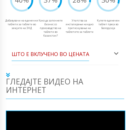
Добавувачи на единечни
Како да започнете
Упатства за
Купете единечен
таблети за таблети во
бизнис со
инсталирање на едно
таблет преса во
земјите на ЗНД
производство на
притиснување на
Белорусија
таблети во
таблетите за таблети
Казахстан?
ШТО Е ВКЛУЧЕНО ВО ЦЕНАТА
ГЛЕДАЈТЕ ВИДЕО НА
ИНТЕРНЕТ