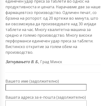
единечен удар
преса за таблети во однос на
продуктивноста и цената. Нарачавме две за наше
фармацевтско производство. Одличен печат, со
брзина на роторот: од 20 вртежи во минута, што
ви овозможува да произведувате над 30 илјади
таблети на час. Многу квалитетна машина за
средно и големо производство. Многу високи
перформанси
единечен удар
преса за таблети.
Вистинско откритие за голем обем на
производство.
Затнувањето
В. Б.
, Град Минск
Вашето име (задолжително)
Вашата адреса за е-пошта (задолжително)