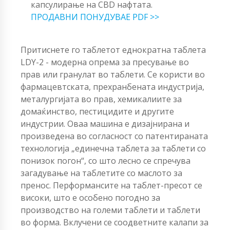
капсулирање на CBD нафтата.
ПРОДАВНИ ПОНУДУВАЕ PDF >>
Притиснете го таблетот еднократна таблета
LDY-2 - модерна опрема за пресување во
прав или гранулат во таблети. Се користи во
фармацевтската, прехранбената индустрија,
металургијата во прав, хемикалиите за
домаќинство, пестицидите и другите
индустрии. Оваа машина е дизајнирана и
произведена во согласност со патентираната
технологија „единечна таблета за таблети со
понизок погон“, со што лесно се спречува
загадување на таблетите со маслото за
пренос. Перформансите на таблет-пресот се
високи, што е особено погодно за
производство на големи таблети и таблети
во форма. Вклучени се соодветните калапи за