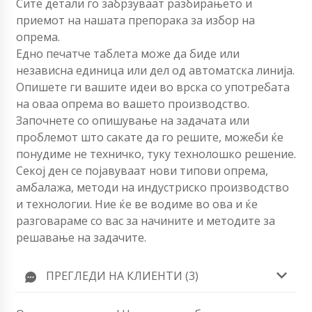
Сите детали го забрзуваат разбирањето и
приемот на нашата препорака за избор на
опрема.
Едно печатче таблета може да биде или
независна единица или дел од автоматска линија.
Опишете ги вашите идеи во врска со употребата
на оваа опрема во вашето производство.
Започнете со опишување на задачата или
проблемот што сакате да го решите, можеби ќе
понудиме не техничко, туку технолошко решение.
Секој ден се појавуваат нови типови опрема,
амбалажа, методи на индустриско производство
и технологии. Ние ќе ве водиме во ова и ќе
разговараме со вас за начините и методите за
решавање на задачите.
ПРЕГЛЕДИ НА КЛИЕНТИ (3)