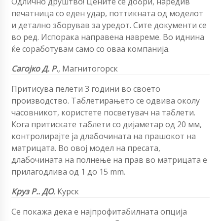
Одлично друштво! Цените се добри, наредив
печатница со еден удар, поттикната од моделот
и детално зборував за уредот. Сите документи се
во ред. Испорака направена навреме. Во иднина
ќе соработувам само со оваа компанија.
Сагојко Д. Р.
,
Магнитогорск
Притисува пелети 3 години во своето
производство. Таблетирањето се одвива околу
часовникот, користете посветувач на таблети.
Кога притискате таблети со дијаметар од 20 мм,
контролирајте ја длабочината на прашокот на
матрицата. Во овој модел на пресата,
длабочината на полнење на прав во матрицата е
прилагодлива од 1 до 15 mm.
Круз Р.
. ДО
, Курск
Се покажа дека е најпрофитабилната опција