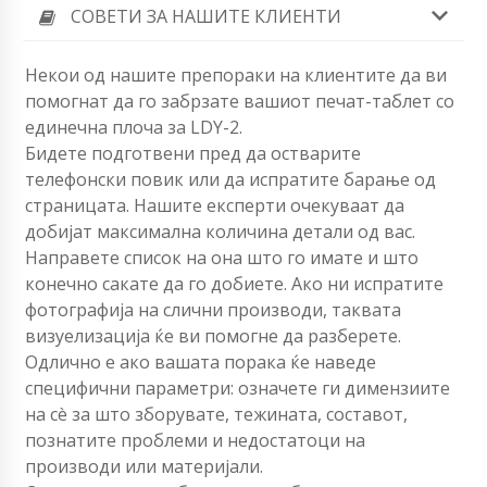
СОВЕТИ ЗА НАШИТЕ КЛИЕНТИ
Некои од нашите препораки на клиентите да ви
помогнат да го забрзате вашиот печат-таблет со
единечна плоча за LDY-2.
Бидете подготвени пред да остварите
телефонски повик или да испратите барање од
страницата. Нашите експерти очекуваат да
добијат максимална количина детали од вас.
Направете список на она што го имате и што
конечно сакате да го добиете. Ако ни испратите
фотографија на слични производи, таквата
визуелизација ќе ви помогне да разберете.
Одлично е ако вашата порака ќе наведе
специфични параметри: означете ги димензиите
на сè за што зборувате, тежината, составот,
познатите проблеми и недостатоци на
производи или материјали.