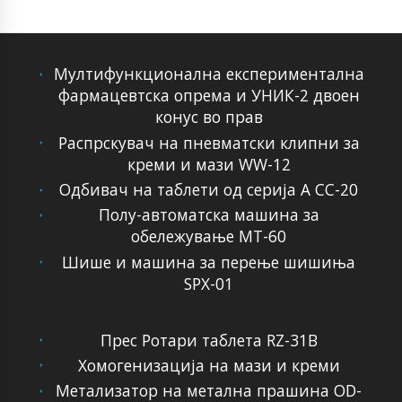
Мултифункционална експериментална
фармацевтска опрема и УНИК-2 двоен
конус во прав
Распрскувач на пневматски клипни за
креми и мази WW-12
Одбивач на таблети од серија А CC-20
Полу-автоматска машина за
обележување МТ-60
Шише и машина за перење шишиња
SPX-01
Прес Ротари таблета RZ-31B
Хомогенизација на мази и креми
Метализатор на метална прашина OD-