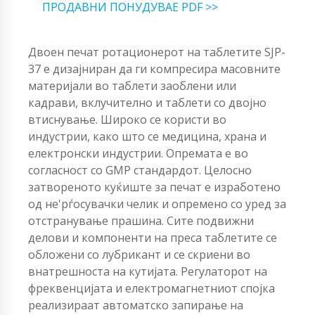
ПРОДАВНИ ПОНУДУВАЕ PDF >>
Двоен печат ротационерот на таблетите SJP-
37 е дизајниран да ги компресира масовните
материјали во таблети заоблени или
кадрави, вклучително и таблети со двојно
втиснување. Широко се користи во
индустрии, како што се медицина, храна и
електронски индустрии. Опремата е во
согласност со GMP стандардот. Целосно
затвореното куќиште за печат е изработено
од не'рѓосувачки челик и опремено со уред за
отстранување прашина. Сите подвижни
делови и компоненти на преса таблетите се
обложени со лубрикант и се скриени во
внатрешноста на кутијата. Регулаторот на
фреквенцијата и електромагнетниот спојка
реализираат автоматско запирање на