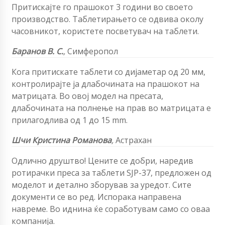
Притискајте го прашокот 3 години во своето
производство. Таблетирањето се одвива околу
часовникот, користете посветувач на таблети.
Баранов В. С.
,
Симферопол
Кога притискате таблети со дијаметар од 20 мм,
контролирајте ја длабочината на прашокот на
матрицата. Во овој модел на пресата,
длабочината на полнење на прав во матрицата е
прилагодлива од 1 до 15 mm.
Шчи Кристина Романова
,
Астрахан
Одлично друштво! Цените се добри, наредив
ротирачки преса за таблети SJP-37, предложен од
моделот и детално зборував за уредот. Сите
документи се во ред. Испорака направена
навреме. Во иднина ќе соработувам само со оваа
компанија.