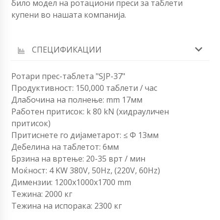
било модел на ротациони преси за таблети
купени во нашата компанија.
СПЕЦИФИКАЦИИ
Ротари прес-таблета "SJP-37"
Продуктивност: 150,000 таблети / час
Длабочина на полнење: mm 17мм
Работен притисок: k 80 kN (хидрауличен
притисок)
Притиснете го дијаметарот: ≤ Φ 13мм
Дебелина на таблетот: 6мм
Брзина на вртење: 20-35 врт / мин
Моќност: 4 KW 380V, 50Hz, (220V, 60Hz)
Димензии: 1200x1000x1700 mm
Тежина: 2000 кг
Тежина на испорака: 2300 кг