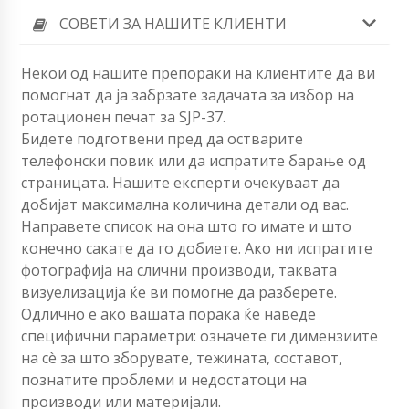
СОВЕТИ ЗА НАШИТЕ КЛИЕНТИ
Некои од нашите препораки на клиентите да ви
помогнат да ја забрзате задачата за избор на
ротационен печат за SJP-37.
Бидете подготвени пред да остварите
телефонски повик или да испратите барање од
страницата. Нашите експерти очекуваат да
добијат максимална количина детали од вас.
Направете список на она што го имате и што
конечно сакате да го добиете. Ако ни испратите
фотографија на слични производи, таквата
визуелизација ќе ви помогне да разберете.
Одлично е ако вашата порака ќе наведе
специфични параметри: означете ги димензиите
на сè за што зборувате, тежината, составот,
познатите проблеми и недостатоци на
производи или материјали.