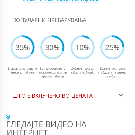
ПОПУЛАРНИ ПРЕБАРУВАЊА
35%
30%
10%
25%
Видови на ротациони
Во производството
Добијте преса за
Кажете на сигурен
преси за таблети
поставете ротирачки
таблети во Русија
снабдувач на опрема
преса за таблети
за таблети
ШТО Е ВКЛУЧЕНО ВО ЦЕНАТА
ГЛЕДАЈТЕ ВИДЕО НА
ИНТЕРНЕТ