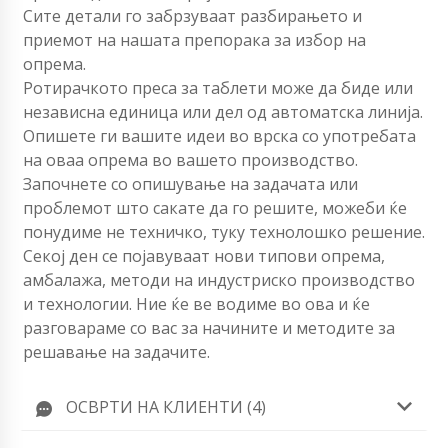
Сите детали го забрзуваат разбирањето и
приемот на нашата препорака за избор на
опрема.
Ротирачкото преса за таблети може да биде или
независна единица или дел од автоматска линија.
Опишете ги вашите идеи во врска со употребата
на оваа опрема во вашето производство.
Започнете со опишување на задачата или
проблемот што сакате да го решите, можеби ќе
понудиме не техничко, туку технолошко решение.
Секој ден се појавуваат нови типови опрема,
амбалажа, методи на индустриско производство
и технологии. Ние ќе ве водиме во ова и ќе
разговараме со вас за начините и методите за
решавање на задачите.
ОСВРТИ НА КЛИЕНТИ (4)