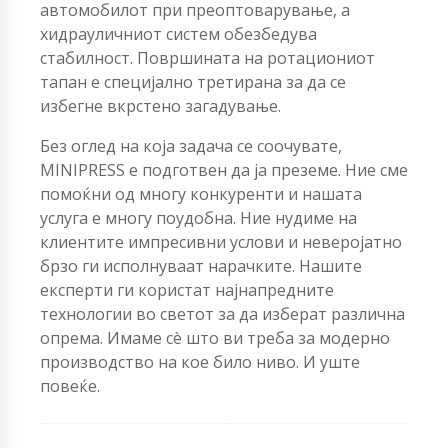
автомобилот при преоптоварување, а
хидрауличниот систем обезбедува
стабилност. Површината на ротациониот
тапан е специјално третирана за да се
избегне вкрстено загадување.
Без оглед на која задача се соочувате,
MINIPRESS е подготвен да ја преземе. Ние сме
помоќни од многу конкуренти и нашата
услуга е многу поудобна. Ние нудиме на
клиентите импресивни услови и неверојатно
брзо ги исполнуваат нарачките. Нашите
експерти ги користат најнапредните
технологии во светот за да изберат различна
опрема. Имаме сè што ви треба за модерно
производство на кое било ниво. И уште
повеќе.