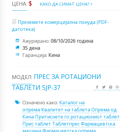
$
ЦЕНА:
КАКО ДА СИМАТ ЦЕНА?
Преземете комерцијална понуда (PDF-
датотека)
Ажурирано:
08/10/2026 година
35 дена
Гаранција:
Кина
ПРЕС ЗА РОТАЦИОНИ
МОДЕЛ:
ТАБЛЕТИ SJP-37
Означено како:
Каталог на
опрема
Квалитет на таблета
Опрема од
Кина
Притиснете го ротациониот таблет
Прес таблет
Таблетпрес
Фармацевтска
машина
Фармацевтска опрема