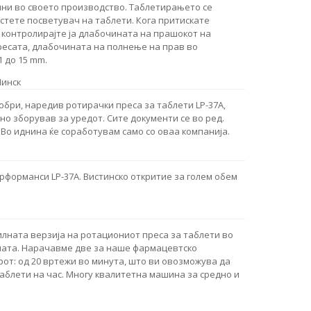
дини во своето производство. Таблетирањето се
стете посветувач на таблети. Кога притискате
, контролирајте ја длабочината на прашокот на
пресата, длабочината на полнење на прав во
 до 15 mm.
Минск
бри, наредив ротирачки преса за таблети LP-37A,
о зборував за уредот. Сите документи се во ред.
Во иднина ќе соработувам само со оваа компанија.
рформанси LP-37A. Вистинско откритие за голем обем
илната верзија на ротациониот преса за таблети во
ната. Нарачавме две за наше фармацевтско
от: од 20 вртежи во минута, што ви овозможува да
аблети на час. Многу квалитетна машина за средно и