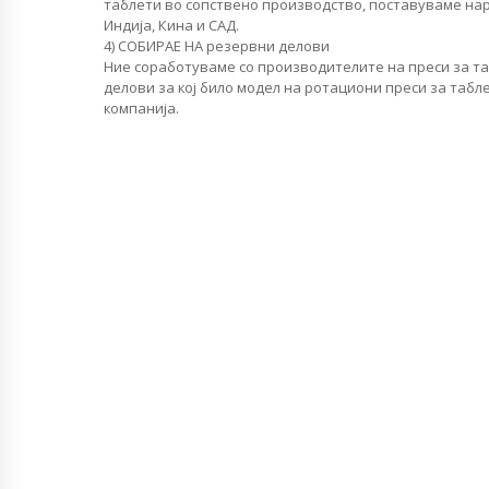
таблети во сопствено производство, поставуваме нар
Индија, Кина и САД.
4) СОБИРАЕ НА резервни делови
Ние соработуваме со производителите на преси за т
делови за кој било модел на ротациони преси за табл
компанија.