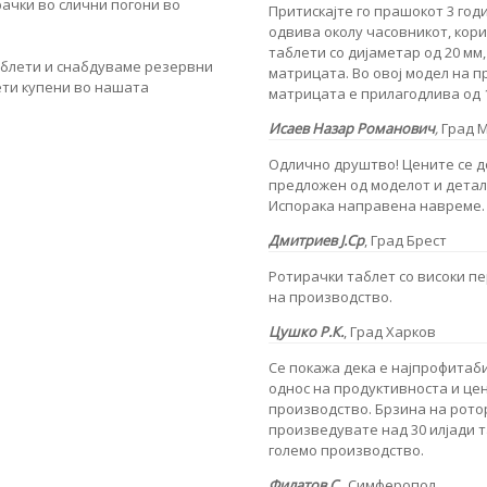
ачки во слични погони во
Притискајте го прашокот 3 го
одвива околу часовникот, кори
таблети со дијаметар од 20 мм
аблети и снабдуваме резервни
матрицата. Во овој модел на 
ети купени во нашата
матрицата е прилагодлива од 1
Исаев Назар Романович
,
Град 
Одлично друштво! Цените се до
предложен од моделот и деталн
Испорака направена навреме. 
Дмитриев Ј.Ср
, Град Брест
Ротирачки таблет со високи пе
на производство.
Цушко Р.К.
, Град Харков
Се покажа дека е најпрофитаб
однос на продуктивноста и це
производство. Брзина на ротор
произведувате над 30 илјади т
големо производство.
Филатов С.
, Симферопол