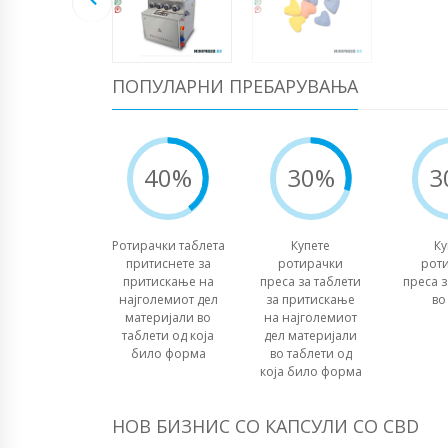
ПОПУЛАРНИ ПРЕБАРУВАЊА
40%
30%
3
Ротирачки таблета
Купете
Ку
притиснете за
ротирачки
рот
притискање на
преса за таблети
преса з
најголемиот дел
за притискање
во
материјали во
на најголемиот
таблети од која
дел материјали
било форма
во таблети од
која било форма
НОВ БИЗНИС СО КАПСУЛИ СО CBD