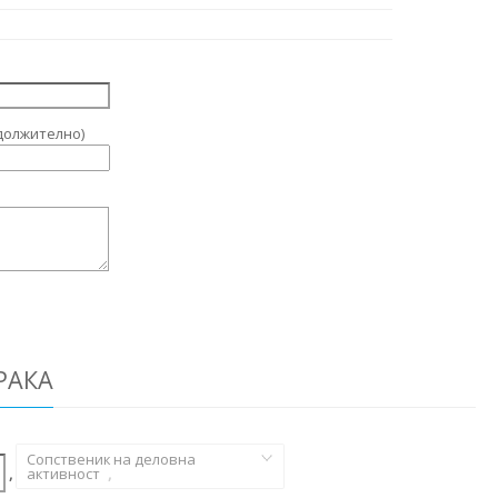
должително)
РАКА
Сопственик на деловна
,
активност
,