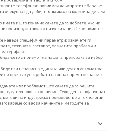
тварите телефонски повик или да испратите барање
ти очекуваат да добијат максимална количина детали
о имате и што конечно сакате да го добиете. Ако ни
чни производи, таквата визуелизација ќе ви помогне
ќе наведе специфични параметри: означете ги
увате, тежината, составот, познатите проблеми и
 материјали.
збирањето и приемот на нашата препорака за избор
 биде или независна единица или дел од автоматска
еи во врска со употребата на оваа опрема во вашето
дачата или проблемот што сакате да го решите,
о, туку технолошко решение. Секој ден се појавуваат
, методи на индустриско производство и технологии.
разговараме со вас за начините и методите за