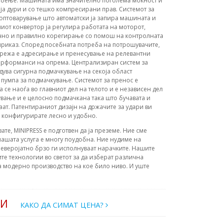
 абење. Машината има значително поголема моќност и
ја дури и со тешко компресирани прав. Системот за
еоптоварување што автоматски ја запира машината и
ниот конвертор ја регулира работата на моторот,
точно и правилно корегирање со помош на контролната
 приказ. Според посебната потреба на потрошувачите,
мрежа е адресирање и пренесување на релевантни
перформанси на опрема. Централизиран систем за
ува сигурна подмачкување на секоја област
пумпа за подмачкување. Системот за пренос е
а се наоѓа во главниот дел на телото и е независен дел
ување и е целосно подмачкана така што бучавата и
ат. Патентираниот дизајн на држачите за удари ви
 конфигурирате лесно и удобно.
вате, MINIPRESS е подготвен да ја преземе. Ние сме
ашата услуга е многу поудобна. Ние нудиме на
еверојатно брзо ги исполнуваат нарачките. Нашите
те технологии во светот за да изберат различна
а модерно производство на кое било ниво. И уште
РИ
КАКО ДА СИМАТ ЦЕНА?