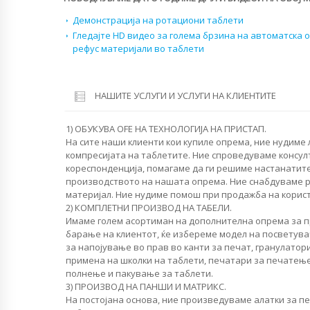
Демонстрација на ротациони таблети
Гледајте HD видео за голема брзина на автоматска 
рефус материјали во таблети
НАШИТЕ УСЛУГИ И УСЛУГИ НА КЛИЕНТИТЕ
1) ОБУКУВА OFЕ НА ТЕХНОЛОГИЈА НА ПРИСТАП.
На сите наши клиенти кои купиле опрема, ние нудиме
компресијата на таблетите. Ние спроведуваме консул
кореспонденција, помагаме да ги решиме настанатит
производството на нашата опрема. Ние снабдуваме 
материјал. Ние нудиме помош при продажба на корист
2) КОМПЛЕТНИ ПРОИЗВОД НА ТАБЕЛИ.
Имаме голем асортиман на дополнителна опрема за п
барање на клиентот, ќе избереме модел на посветувач
за напојување во прав во канти за печат, гранулатори
примена на школки на таблети, печатари за печатење
полнење и пакување за таблети.
3) ПРОИЗВОД НА ПАНШИ И МАТРИКС.
На постојана основа, ние произведуваме алатки за п