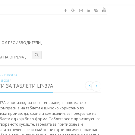
 ОД ПРОИЗВОДИТЕЛИ
АЛНА ОПРЕМА
КИ ПРЕСИ ЗА
 И СОЛ
/
И ЗА ТАБЛЕТИ LP-37A
37A е производ за нова генерација - автоматско
 компресија на таблети е широко користено во
тски производи, храна и хемикалии, за пресување на
аблети од која било форма. Таблетпрес е произведен во
атвореното куќиште, табелата за притискање и
та за печење се изработени од нетоксичен, полиран