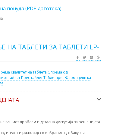
на понуда (PDF-датотека)
на
 НА ТАБЛЕТИ ЗА ТАБЛЕТИ LP-
према
Квалитет на таблета
Опрема од
ниот таблет
Прес таблет
Таблетпрес
Фармацевтска
ма
ЦЕНАТА
ање
вашиот проблем и детална дискусија за решенијата
водителот и
разговор
со избраниот добавувач.