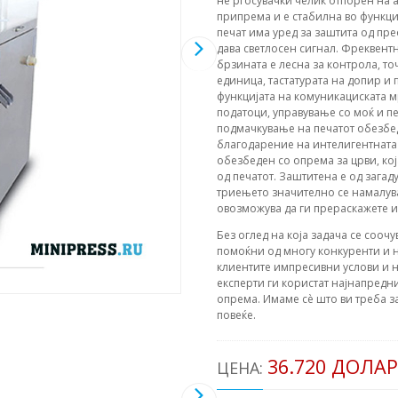
не'рѓосувачки челик отпорен на
припрема и е стабилна во функци
печат има уред за заштита од пр
дава светлосен сигнал. Фреквент
брзината е лесна за контрола, 
единица, тастатурата на допир и
функцијата на комуникациската 
податоци, управување со моќ и 
подмачкување на печатот обезбед
благодарение на интелигентната 
обезбеден со опрема за црви, кој
од печатот. Заштитена е од загад
триењето значително се намалува
овозможува да ги прераскажете и
Без оглед на која задача се соочу
помоќни од многу конкуренти и н
клиентите импресивни услови и н
експерти ги користат најнапредни
опрема. Имаме сè што ви треба з
повеќе.
36.720 ДОЛА
ЦЕНА: