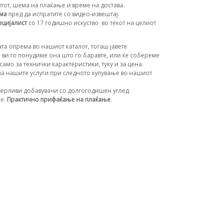
нтот, шема на плаќање и време на достава.
ема
пред да испратите со видео-извештај.
ецијалист
со 17 годишно искуство
во текот на целиот
та опрема во нашиот каталог, тогаш јавете
 ви го понудиме она што го баравте, или ќе собереме
амо за технички карактеристики, туку и за цена.
а нашите услуги при следното купување во нашиот
ерливи добавувачи со долгогодишен углед.
ње.
Практично прифаќање на плаќање
.