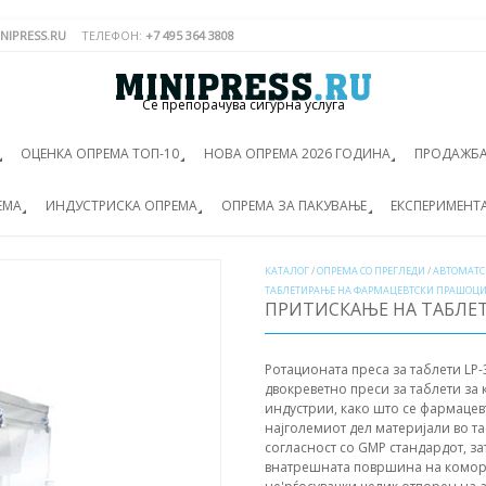
NIPRESS.RU
ТЕЛЕФОН:
+7 495 364 3808
Се препорачува сигурна услуга
ОЦЕНКА ОПРЕМА ТОП-10
НОВА ОПРЕМА 2026 ГОДИНА
ПРОДАЖБА
ЕМА
ИНДУСТРИСКА ОПРЕМА
ОПРЕМА ЗА ПАКУВАЊЕ
ЕКСПЕРИМЕНТ
КАТАЛОГ
/
ОПРЕМА СО ПРЕГЛЕДИ
/
АВТОМАТС
ТАБЛЕТИРАЊЕ НА ФАРМАЦЕВТСКИ ПРАШОЦИ
ПРИТИСКАЊЕ НА ТАБЛЕТ
Ротационата преса за таблети LP-
двокреветно преси за таблети за
индустрии, како што се фармацев
најголемиот дел материјали во т
согласност со GMP стандардот, з
внатрешната површина на комора