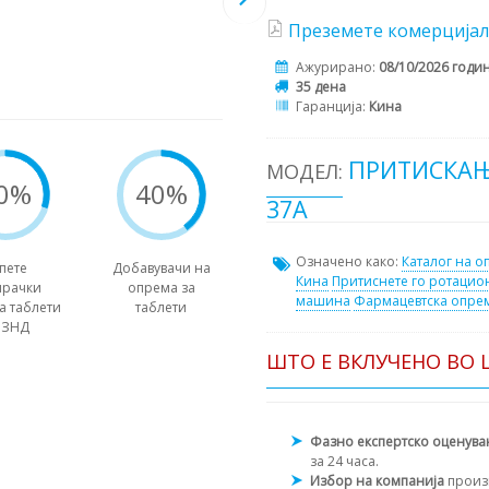
Преземете комерцијал
Ажурирано:
08/10/2026 годи
35 дена
Гаранција:
Кина
ПРИТИСКАЊЕ
МОДЕЛ:
0%
40%
37A
Означено како:
Каталог на о
пете
Добавувачи на
Кина
Притиснете го ротацио
ирачки
опрема за
машина
Фармацевтска опре
а таблети
таблети
 ЗНД
ШТО Е ВКЛУЧЕНО ВО 
Фазно експертско оценув
за 24 часа.
Избор на компанија
произ