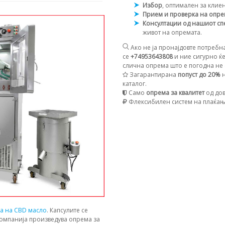
Избор
, оптимален за клие
Прием и проверка на опр
Консултации од нашиот сп
живот на опремата.
Ако не ја пронајдовте потребна
се
+74953643808
и ние сигурно ќе
слична опрема што е погодна не с
Загарантирана
попуст до 20%
н
каталог.
Само
опрема за квалитет
од дов
Флексибилен систем на плаќа
ја на CBD масло
. Капсулите се
компанија произведува опрема за