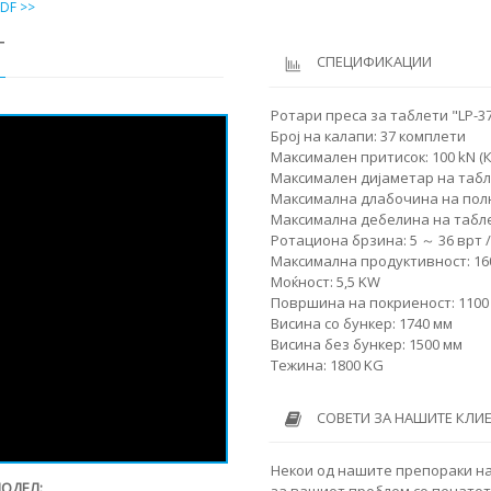
DF >>
Т
СПЕЦИФИКАЦИИ
Ротари преса за таблети "LP-3
Број на калапи: 37 комплети
Максимален притисок: 100 kN (
Максимален дијаметар на табле
Максимална длабочина на пол
Максимална дебелина на табл
Ротациона брзина: 5 ～ 36 врт 
Максимална продуктивност: 160
Моќност: 5,5 KW
Површина на покриеност: 1100
Висина со бункер: 1740 мм
Висина без бункер: 1500 мм
Тежина: 1800 KG
СОВЕТИ ЗА НАШИТЕ КЛИ
Некои од нашите препораки н
МОДЕЛ:
за вашиот проблем со печатот