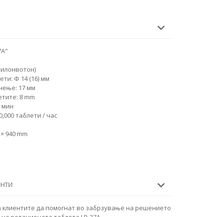
7A"
Килонвотон)
ти: Φ 14 (16) мм
нење: 17 мм
етите: 8 mm
/ мин
,000 таблети / час
 × 940 mm
ЕНТИ
а клиентите да помогнат во забрзување на решението
 на ротационата таблета LP-37A.