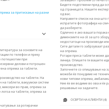
Бидете подготвени пред да ос
од страницата. Нашите експер
опрема за притискање на разни
од вас.
Направете список на она што г
испратите фотографија на сли
да разберете.
Одлично е ако вашата порака 
димензиите на сè за што збор
недостатоци на производи или
Сите детали го забрзуваат ра
 литература за основите на
на опрема.
тации по телефон и преку
Ротари преса таблети може да
е потешкотии при
линија. Опишете ги вашите ид
резервни делови и потрошен
производство.
ена опрема за таблети.
Започнете со опишување на за
можеби ќе понудиме не техничк
роизводство на таблети. На
нови типови опрема, амбалажа
 на таблети, вакуумски систем
Ние ќе ве водиме во ова и ќе 
, миксери во прав, опрема за
решавање на задачите.
 логоа на таблети, опрема за
ОСВРТИ НА КЛИЕНТИ (4)
ечатување за ротирачки