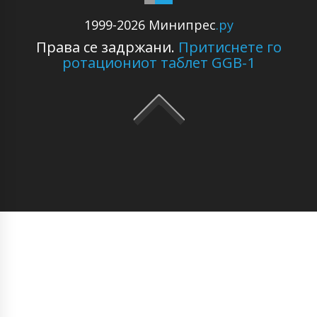
1999-2026 Минипрес
.ру
Права се задржани.
Притиснете го
ротациониот таблет GGB-1