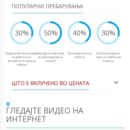
ПОПУЛАРНИ ПРЕБАРУВАЊА
30%
50%
40%
30%
Гледајте бесплатно видео
Како да се инвестира
Производители на
Купете ротирачки
за работата на
во производство на
таблети
преса за таблети во
ротирачкото преса за
пилули?
Украина
таблети
ШТО Е ВКЛУЧЕНО ВО ЦЕНАТА
ГЛЕДАЈТЕ ВИДЕО НА
ИНТЕРНЕТ