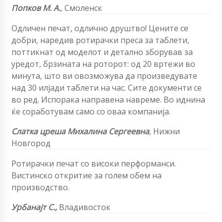
Попков М. А.
,
Смоленск
Одличен печат, одлично друштво! Цените се
добри, наредив ротирачки преса за таблети,
поттикнат од моделот и детално зборував за
уредот, брзината на роторот: од 20 вртежи во
минута, што ви овозможува да произведувате
над 30 илјади таблети на час. Сите документи се
во ред. Испорака направена навреме. Во иднина
ќе соработувам само со оваа компанија.
Слатка цреша Михалина Сергеевна
, Нижни
Новгород
Ротирачки печат со високи перформанси.
Вистинско откритие за голем обем на
производство.
Урбанајт С.,
Владивосток