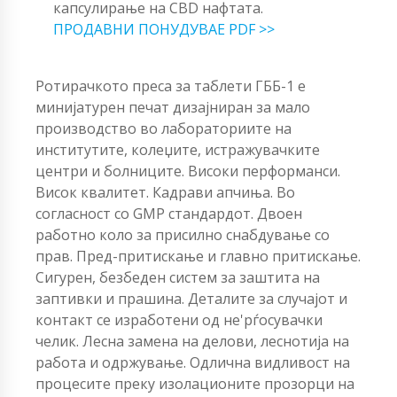
капсулирање на CBD нафтата.
ПРОДАВНИ ПОНУДУВАЕ PDF >>
Ротирачкото преса за таблети ГББ-1 е
минијатурен печат дизајниран за мало
производство во лабораториите на
институтите, колеџите, истражувачките
центри и болниците. Високи перформанси.
Висок квалитет. Кадрави апчиња. Во
согласност со GMP стандардот. Двоен
работно коло за присилно снабдување со
прав. Пред-притискање и главно притискање.
Сигурен, безбеден систем за заштита на
заптивки и прашина. Деталите за случајот и
контакт се изработени од не'рѓосувачки
челик. Лесна замена на делови, леснотија на
работа и одржување. Одлична видливост на
процесите преку изолационите прозорци на