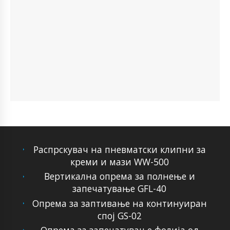
Распрскувач на пневматски клипни за
креми и мази WW-500
Вертикална опрема за полнење и
запечатување GFL-40
Опрема за заптивање на континуиран
спој GS-02
Опрема за запечатување фолија од