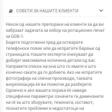
СОВЕТИ ЗА НАШИТЕ КЛИЕНТИ
Некои од нашите препораки на клиенти за да ви
забрзаат задачата за избор на ротационен печат
за GGB-1.
Бидете подготвени пред да остварите
телефонски повик или да испратите барање од
страницата. Нашите експерти очекуваат да
добијат максимална количина детали од вас.
Направете список на она што го имате и што
конечно сакате да го добиете. Ако ни испратите
фотографија на слични производи, таквата
визуелизација ќе ви помогне да разберете.
Одлично е ако вашата порака ќе наведе
специфични параметри: означете ги димензиите
на сè за што зборувате, тежината, составот,
познатите проблеми и недостатоци на