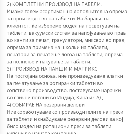
2) КОМПЛЕТНИ ПРОИЗВОД НА ТАБЕЛИ.
Имаме голем асортиман на дополнителна опрема
за производство на таблети. На барање на
клиентот, ќе избереме модел на посветувач на
таблети, вакуумски систем за напојување во прав
во канти за печат, гранулатори, миксери во прав,
опрема за примена на школки на таблети,
печатари за печатење логоа на таблети, опрема
за полнење и пакување за таблети.
3) ПРОИЗВОД НА ПАНШИ И МАТРИКС.
На постојана основа, ние произведуваме алатки
за печатување за ротирачки таблети во
сопствено производство, поставуваме нарачки
во слични погони во Индија, Кина и САД.
4) СОБИРАЕ НА резервни делови
Ние соработуваме со производителите на преси
за таблети и снабдуваме резервни делови за кој
било модел на ротациони преси за таблети
купени во нашата компанија.