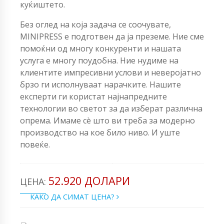
куќиштето.
Без оглед на која задача се соочувате,
MINIPRESS е подготвен да ја преземе. Ние сме
помоќни од многу конкуренти и нашата
услуга е многу поудобна. Ние нудиме на
клиентите импресивни услови и неверојатно
брзо ги исполнуваат нарачките. Нашите
експерти ги користат најнапредните
технологии во светот за да изберат различна
опрема. Имаме сè што ви треба за модерно
производство на кое било ниво. И уште
повеќе.
52.920 ДОЛАРИ
ЦЕНА:
КАКО ДА СИМАТ ЦЕНА?