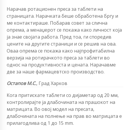
Нарачав ротационен преса за таблети на
страницата. Нарачката беше обработена бргу и
ме контактираше. Побарав совет за слична
опрема, а менаџерот се покажа како личност која
ја знае својата работа. Пред тоа, ги споредив
цените на другите страници и се решив на ова.
Оваа опрема се покажа како најпрофитабилна
верзија на ротирачкото преса за таблети во
однос на продуктивноста и цената. Нарачавме
две за наше фармацевтско производство.
Остапов М.С.
,
Град Харков
Кога притискате таблети со дијаметар од 20 мм,
контролирајте ја длабочината на прашокот на
матрицата. Во овој модел на пресата,
длабочината на полнење на прав во матрицата е
прилагодлива од 1 до 15 mm.