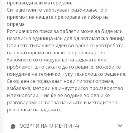
производи или материјали.
Сите детали го забрзуваат разбирањето и
приемот на нашата препорака за избор на
опрема.
Ротирачкото преса за таблети може да биде или
независна единица или дел од автоматска линија.
Опишете ги вашите идеи во врска со употребата
на оваа опрема во вашето производство.
Започнете со опишување на задачата или
проблемот што сакате да го решите, можеби ќе
понудиме не техничко, туку технолошко решение.
Секој ден се појавуваат нови типови опрема,
амбалажа, методи на индустриско производство
и технологии. Ние ќе ве водиме во ова и ќе
разговараме со вас за начините и методите за
решавање на задачите.
ОСВРТИ НА КЛИЕНТИ (4)