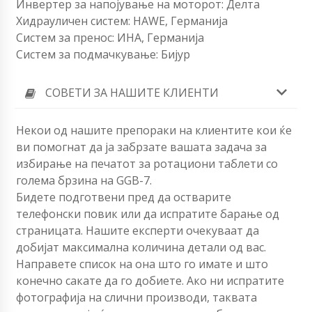
Инвертер за напојување на моторот: Делта
Хидрауличен систем: HAWE, Германија
Систем за пренос: ИНА, Германија
Систем за подмачкување: Бијур
СОВЕТИ ЗА НАШИТЕ КЛИЕНТИ
Некои од нашите препораки на клиентите кои ќе
ви помогнат да ја забрзате вашата задача за
избирање на печатот за ротациони таблети со
голема брзина на GGB-7.
Бидете подготвени пред да остварите
телефонски повик или да испратите барање од
страницата. Нашите експерти очекуваат да
добијат максимална количина детали од вас.
Направете список на она што го имате и што
конечно сакате да го добиете. Ако ни испратите
фотографија на слични производи, таквата