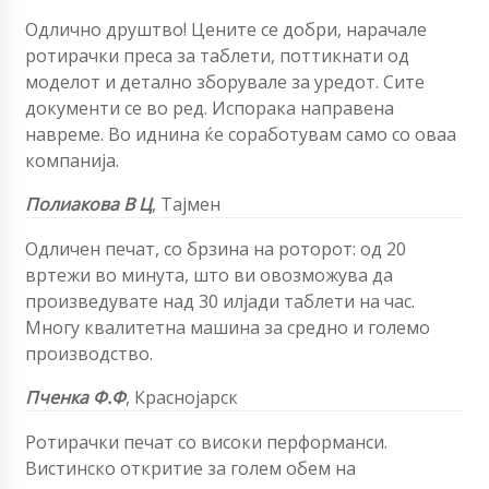
Одлично друштво! Цените се добри, нарачале
ротирачки преса за таблети, поттикнати од
моделот и детално зборувале за уредот. Сите
документи се во ред. Испорака направена
навреме. Во иднина ќе соработувам само со оваа
компанија.
Полиакова
В Ц
,
Тајмен
Одличен печат, со брзина на роторот: од 20
вртежи во минута, што ви овозможува да
произведувате над 30 илјади таблети на час.
Многу квалитетна машина за средно и големо
производство.
Пченка
Ф.Ф
,
Краснојарск
Ротирачки печат со високи перформанси.
Вистинско откритие за голем обем на