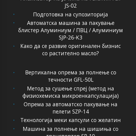
JS-02
Подготовка на супозиторија
Автоматска машина за пакување
блистер Алуминиум / ПВЦ / Алуминиум
SJP-26-K3
Како да се развие оригинален бизнис
со растително масло?
Вертикална опрема за полнење со
течности GFL-50L
Метод за сушење спреј (метод на
физиохемиска микроенкапсулација)
Опрема за автоматско пакување на
пелети SZP-14
Технологија меки капсули со желатин
Машина за полнење на шишиња со
транспортер SP-10