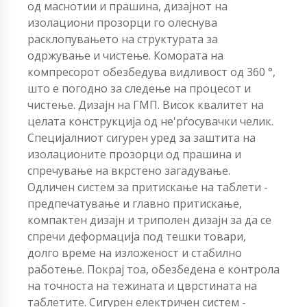
од маснотии и прашина, дизајнот на
изолациони прозорци го олеснува
расклопувањето на структурата за
одржување и чистење. Комората на
компресорот обезбедува видливост од 360 °,
што е погодно за следење на процесот и
чистење. Дизајн на ГМП. Висок квалитет на
целата конструкција од не'рѓосувачки челик.
Специјалниот сигурен уред за заштита на
изолационите прозорци од прашина и
спречување на вкрстено загадување.
Одличен систем за притискање на таблети -
предпечатување и главно притискање,
компактен дизајн и триполен дизајн за да се
спречи деформација под тешки товари,
долго време на изложеност и стабилно
работење. Покрај тоа, обезбедена е контрола
на точноста на тежината и цврстината на
таблетите. Сигурен електричен систем -