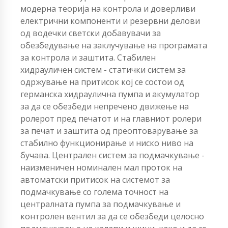
модерна теорија на контрола и доверливи
електрични компоненти и резервни делови
од водечки светски добавувачи за
обезбедување на заклучување на програмата
за контрола и заштита. Стабилен
хидрауличен систем - статички систем за
одржување на притисок кој се состои од
германска хидраулична пумпа и акумулатор
за да се обезбеди непречено движење на
ролерот пред печатот и на главниот ролери
за печат и заштита од преоптоварување за
стабилно функционирање и ниско ниво на
бучава. Централен систем за подмачкување -
наизменичен номинален мал проток на
автоматски притисок на системот за
подмачкување со голема точност на
централната пумпа за подмачкување и
контролен вентил за да се обезбеди целосно