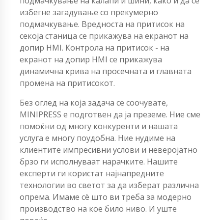
подмачкување на калапи и шини, како и да се
избегне загадување со прекумерно
подмачкување. Вредноста на притисок на
секоја станица се прикажува на екранот на
допир HMI. Контрола на притисок - на
екранот на допир HMI се прикажува
динамична крива на просечната и главната
промена на притисокот.
Без оглед на која задача се соочувате,
MINIPRESS е подготвен да ја преземе. Ние сме
помоќни од многу конкуренти и нашата
услуга е многу поудобна. Ние нудиме на
клиентите импресивни услови и неверојатно
брзо ги исполнуваат нарачките. Нашите
експерти ги користат најнапредните
технологии во светот за да изберат различна
опрема. Имаме сè што ви треба за модерно
производство на кое било ниво. И уште