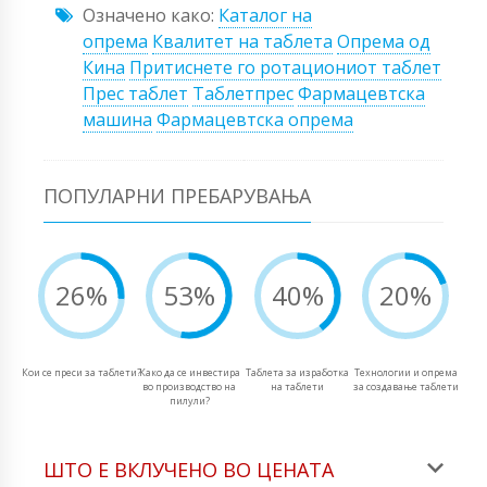
Означено како:
Каталог на
опрема
Квалитет на таблета
Опрема од
Кина
Притиснете го ротациониот таблет
Прес таблет
Таблетпрес
Фармацевтска
машина
Фармацевтска опрема
ПОПУЛАРНИ ПРЕБАРУВАЊА
26%
53%
40%
20%
Кои се преси за таблети?
Како да се инвестира
Таблета за изработка
Технологии и опрема
во производство на
на таблети
за создавање таблети
пилули?
ШТО Е ВКЛУЧЕНО ВО ЦЕНАТА