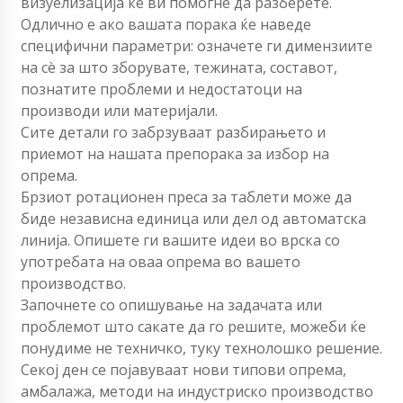
визуелизација ќе ви помогне да разберете.
Одлично е ако вашата порака ќе наведе
специфични параметри: означете ги димензиите
на сè за што зборувате, тежината, составот,
познатите проблеми и недостатоци на
производи или материјали.
Сите детали го забрзуваат разбирањето и
приемот на нашата препорака за избор на
опрема.
Брзиот ротационен преса за таблети може да
биде независна единица или дел од автоматска
линија. Опишете ги вашите идеи во врска со
употребата на оваа опрема во вашето
производство.
Започнете со опишување на задачата или
проблемот што сакате да го решите, можеби ќе
понудиме не техничко, туку технолошко решение.
Секој ден се појавуваат нови типови опрема,
амбалажа, методи на индустриско производство