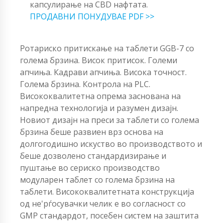
капсулирање на CBD нафтата.
ПРОДАВНИ ПОНУДУВАЕ PDF >>
Ротариско притискање на таблети GGB-7 со
голема брзина. Висок притисок. Големи
апчиња. Кадрави апчиња. Висока точност.
Голема брзина. Контрола на PLC.
Висококвалитетна опрема заснована на
напредна технологија и разумен дизајн.
Новиот дизајн на преси за таблети со голема
брзина беше развиен врз основа на
долгогодишно искуство во производството и
беше дозволено стандардизирање и
пуштање во сериско производство
модуларен таблет со голема брзина на
таблети. Висококвалитетната конструкција
од не'рѓосувачки челик е во согласност со
GMP стандардот, посебен систем на заштита