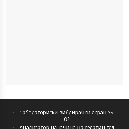
Лабораториски вибрирачки екран YS-
02
Анализатор на јачина на гелатин гел