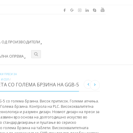
 ОД ПРОИЗВОДИТЕЛИ
АЛНА ОПРЕМА
КИ ПРЕСИ ЗА
 И СОЛ
/
ТА СО ГОЛЕМА БРЗИНА НА GGB-5
-5 со голема брзина. Висок притисок. Големи апчиња.
 Голема брзина. Контрола на PLC. Висококвалитетна
хнологија и разумен дизајн. Новиот дизајн на преси за
азвиен врз основа на долгогодишно искуство во
о стандардизирање и пуштање во сериско
о голема брзина на таблети. Висококвалитетната