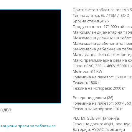
Притиснете таблет со голема 
Тип на алатки: EU / TSM / ISO D
Број на станици: 26
Продуктивност: 171,000 таблети
Максимален дијаметар на табл
Максимална должина на таблет
Максимална длабочина на пол
Максимална дебелина на табл
Макс. главна сила на компресиј
Макс. прелиминарна сила на ко
Напон: 3AC, 220 ～ 460V, 50/60 H
Моќност: 8,1 KW
Големина на пакетот: 1600 × 10
Тежина: 1800 кг
Тежина на испорака: 2000 кг
Резервни делови (26)
Големина на пакетот: 600 × 560 
Тежина на испорака: 110 кг
МОДЕЛ:
PLC: MITSUBISHI, Јапонија
Екран на допир: ФУJИ, Јапонија
отациони преси за таблети со
Батерија: HYDAC, Германија