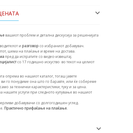
ЦЕНАТА
ање
вашиот проблем и детална дискусија за решенијата
водителот и
разговор
со избраниот добавувач.
нтот, шема на плаќање и време на достава.
ема
пред да испратите со видео-извештај.
ецијалист
со 17 годишно искуство
во текот на целиот
та опрема во нашиот каталог, тогаш јавете
 ви го понудиме она што го баравте, или ќе собереме
амо за технички карактеристики, туку и за цена.
а нашите услуги при следното купување во нашиот
ерливи добавувачи со долгогодишен углед.
ње.
Практично прифаќање на плаќање
.