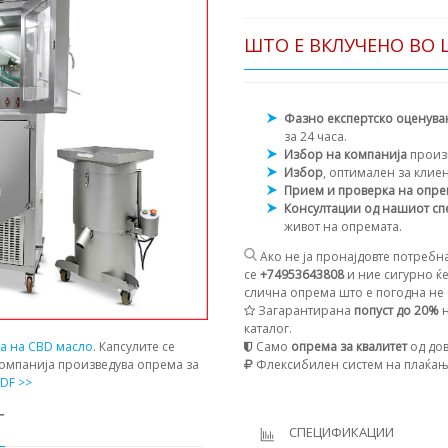
ШТО Е ВКЛУЧЕНО ВО 
Фазно експертско оценув
за 24 часа.
Избор на компанија
произ
Избор
, оптимален за клие
Прием и проверка на опр
Консултации од нашиот сп
живот на опремата.
Ако не ја пронајдовте потребна
се
+74953643808
и ние сигурно ќе
слична опрема што е погодна не с
Загарантирана
попуст до 20%
н
каталог.
Само
опрема за квалитет
од дов
ја на CBD масло
. Капсулите се
Флексибилен систем на плаќа
компанија произведува опрема за
DF >>
Т
СПЕЦИФИКАЦИИ