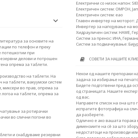
Електрични со низок напон: SI
Електричен систем: ОМРОН, Ја
Електричен систем: еао
Главен инвертер на моторот: 
Инвертер за напојување на мо
Хидрауличен систем: HAWE, Ге
Систем за пренос: ИНА, Герман
 литература за основите на
Систем за подмачкување: Бију
тации по телефон и преку
е потешкотии при
резервни делови и потрошен
СОВЕТИ ЗА НАШИТЕ КЛИ
ена опрема за таблети.
Некои од нашите препораки на
роизводство на таблети. На
задача за избирање на печато
 на таблети, вакуумски систем
Бидете подготвени пред да ос
, миксери во прав, опрема за
од страницата. Нашите експер
 логоа на таблети, опрема за
од вас.
Направете список на она што г
испратите фотографија на сли
ечатување за ротирачки
да разберете.
ачки во слични погони во
Одлично е ако вашата порака 
димензиите на сè за што збор
недостатоци на производи или
аблети и снабдуваме резервни
Сите детали го забрзуваат ра