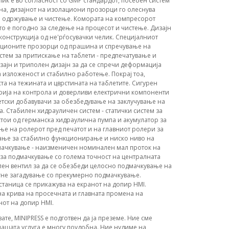
лик е во согласност со GMP стандардот, посебен систем
на, дизајнот на изолациони прозорци го олеснува
за одржување и чистење. Комората на компресорот
то е погодно за следење на процесот и чистење. Дизајн
 конструкција од не'рѓосувачки челик. Специјалниот
лационите прозорци од прашина и спречување на
стем за притискање на таблети - предпечатување и
зајн и триполен дизајн за да се спречи деформација
а изложеност и стабилно работење. Покрај тоа,
та на тежината и цврстината на таблетите. Сигурен
орија на контрола и доверливи електрични компоненти
етски добавувачи за обезбедување на заклучување на
. Стабилен хидрауличен систем - статички систем за
стои од германска хидраулична пумпа и акумулатор за
е на ролерот пред печатот и на главниот ролери за
вање за стабилно функционирање и ниско ниво на
дмачкување - наизменичен номинален мал проток на
 за подмачкување со голема точност на централната
лен вентил за да се обезбеди целосно подмачкување на
егне загадување со прекумерно подмачкување.
станица се прикажува на екранот на допир HMI.
а крива на просечната и главната промена на
нот на допир HMI.
вате, MINIPRESS е подготвен да ја преземе. Ние сме
ашата услуга е многу поудобна. Ние нудиме на