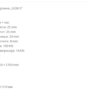
брзина „GGB-5“
 / час
ети: 25 mm
от: 25 mm
нење: 20 mm
етите: 8 mm
а: 100 KN
мпресија: 14 KN
z
50 × 2150 mm
× 510 мм