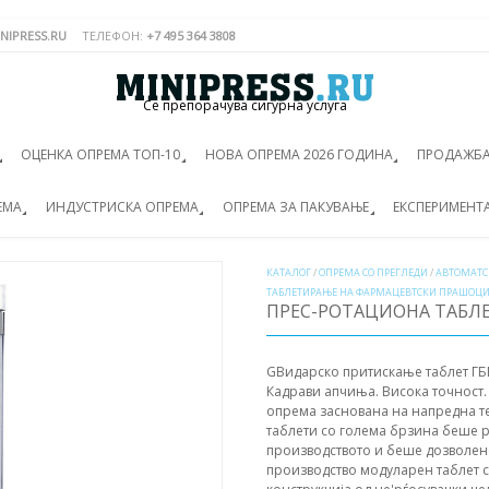
NIPRESS.RU
ТЕЛЕФОН:
+7 495 364 3808
Се препорачува сигурна услуга
ОЦЕНКА ОПРЕМА ТОП-10
НОВА ОПРЕМА 2026 ГОДИНА
ПРОДАЖБА
ЕМА
ИНДУСТРИСКА ОПРЕМА
ОПРЕМА ЗА ПАКУВАЊЕ
ЕКСПЕРИМЕНТ
КАТАЛОГ
/
ОПРЕМА СО ПРЕГЛЕДИ
/
АВТОМАТС
ТАБЛЕТИРАЊЕ НА ФАРМАЦЕВТСКИ ПРАШОЦИ
ПРЕС-РОТАЦИОНА ТАБЛЕ
GBидарско притискање таблет ГББ
Кадрави апчиња. Висока точност.
опрема заснована на напредна те
таблети со голема брзина беше р
производството и беше дозволен
производство модуларен таблет с