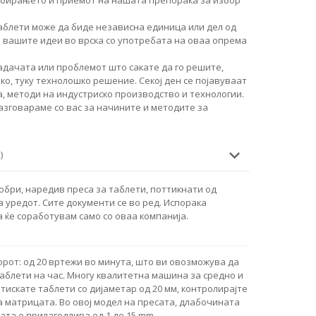
аблети може да биде независна единица или дел од
и вашите идеи во врска со употребата на оваа опрема
дачата или проблемот што сакате да го решите,
о, туку технолошко решение. Секој ден се појавуваат
, методи на индустриско производство и технологии.
разговараме со вас за начините и методите за
)
обри, наредив преса за таблети, поттикнати од
 уредот. Сите документи се во ред. Испорака
 ќе соработувам само со оваа компанија.
рот: од 20 вртежи во минута, што ви овозможува да
аблети на час. Многу квалитетна машина за средно и
тискате таблети со дијаметар од 20 мм, контролирајте
а матрицата. Во овој модел на пресата, длабочината
та е прилагодлива од 1 до 15 mm.