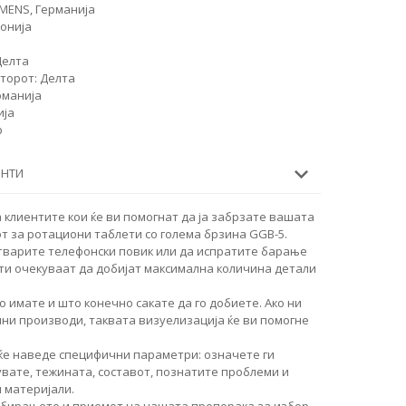
EMENS, Германија
понија
Делта
торот: Делта
рманија
ија
р
ЕНТИ
 клиентите кои ќе ви помогнат да ја забрзате вашата
т за ротациони таблети со голема брзина GGB-5.
тварите телефонски повик или да испратите барање
ти очекуваат да добијат максимална количина детали
о имате и што конечно сакате да го добиете. Ако ни
чни производи, таквата визуелизација ќе ви помогне
ќе наведе специфични параметри: означете ги
увате, тежината, составот, познатите проблеми и
 материјали.
збирањето и приемот на нашата препорака за избор