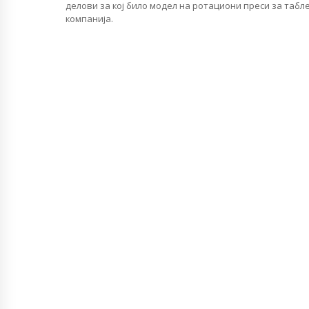
делови за кој било модел на ротациони преси за табл
компанија.