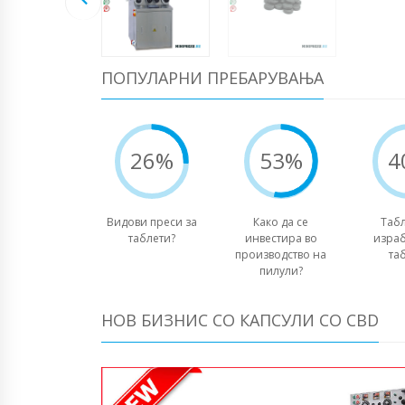
ПОПУЛАРНИ ПРЕБАРУВАЊА
26%
53%
4
Видови преси за
Како да се
Табл
таблети?
инвестира во
израб
производство на
та
пилули?
НОВ БИЗНИС СО КАПСУЛИ СО CBD