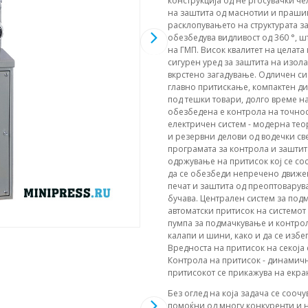
конструкција од не'рѓосувачки че
на заштита од маснотии и праши
расклопувањето на структурата 
обезбедува видливост од 360 °, ш
на ГМП. Висок квалитет на целата
сигурен уред за заштита на изо
вкрстено загадување. Одличен си
главно притискање, компактен ди
под тешки товари, долго време н
обезбедена е контрола на точнос
електричен систем - модерна те
и резервни делови од водечки св
програмата за контрола и заштита
одржување на притисок кој се со
да се обезбеди непречено движењ
печат и заштита од преоптовару
бучава. Централен систем за по
автоматски притисок на системот
пумпа за подмачкување и контро
калапи и шини, како и да се изб
Вредноста на притисок на секоја 
Контрола на притисок - динамичн
притисокот се прикажува на екра
Без оглед на која задача се соочу
помоќни од многу конкуренти и н