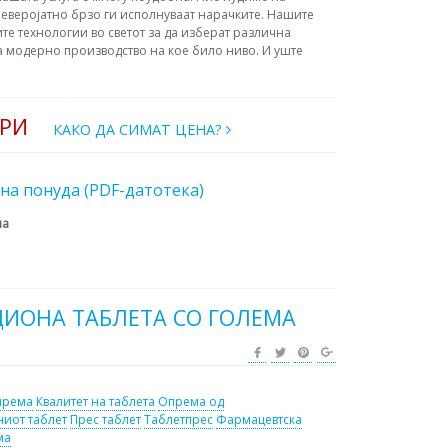
еверојатно брзо ги исполнуваат нарачките. Нашите
те технологии во светот за да изберат различна
а модерно производство на кое било ниво. И уште
АРИ
КАКО ДА СИМАТ ЦЕНА?
на понуда (PDF-датотека)
на
ЦИОНА ТАБЛЕТА СО ГОЛЕМА
према
Квалитет на таблета
Опрема од
ниот таблет
Прес таблет
Таблетпрес
Фармацевтска
ма