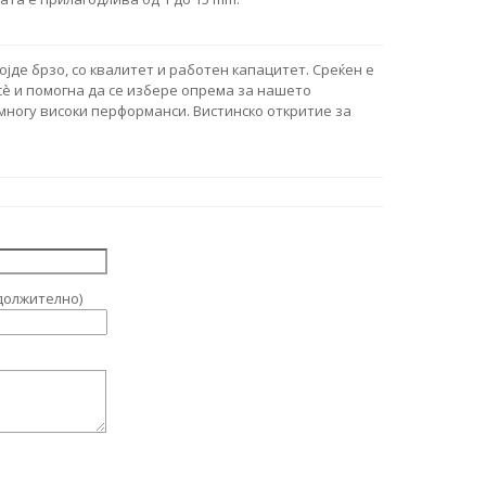
јде брзо, со квалитет и работен капацитет. Среќен е
и сè и помогна да се избере опрема за нашето
многу високи перформанси. Вистинско откритие за
должително)