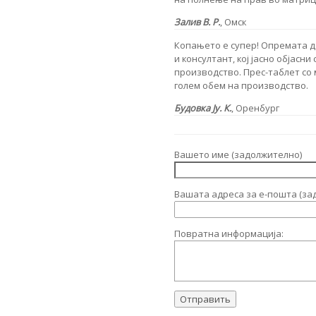
Залив В. Р.
, Омск
Копањето е супер! Опремата до
и консултант, кој јасно објасн
производство. Прес-таблет со 
голем обем на производство.
Будовка Ју. К.
, Оренбург
Вашето име (задолжително)
Вашата адреса за е-пошта (за
Повратна информација: