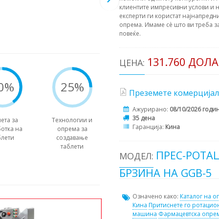
клиентите импресивни услови и н
експерти ги користат најнапредни
опрема. Имаме сè што ви треба з
повеќе.
131.760 ДОЛ
ЦЕНА:
0%
25%
Преземете комерцијал
Ажурирано:
08/10/2026 годи
35 дена
ета за
Технологии и
Гаранција:
Кина
отка на
опрема за
блети
создавање
таблети
ПРЕС-РОТА
МОДЕЛ:
БРЗИНА НА GGB-5
Означено како:
Каталог на о
Кина
Притиснете го ротацио
машина
Фармацевтска опре