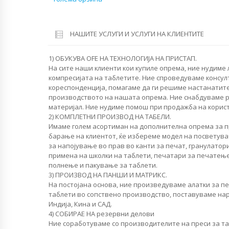
НАШИТЕ УСЛУГИ И УСЛУГИ НА КЛИЕНТИТЕ
1) ОБУКУВА OFЕ НА ТЕХНОЛОГИЈА НА ПРИСТАП.
На сите наши клиенти кои купиле опрема, ние нудиме
компресијата на таблетите. Ние спроведуваме консул
кореспонденција, помагаме да ги решиме настанатит
производството на нашата опрема. Ние снабдуваме 
материјал. Ние нудиме помош при продажба на корист
2) КОМПЛЕТНИ ПРОИЗВОД НА ТАБЕЛИ.
Имаме голем асортиман на дополнителна опрема за п
барање на клиентот, ќе избереме модел на посветувач
за напојување во прав во канти за печат, гранулатори
примена на школки на таблети, печатари за печатење
полнење и пакување за таблети.
3) ПРОИЗВОД НА ПАНШИ И МАТРИКС.
На постојана основа, ние произведуваме алатки за п
таблети во сопствено производство, поставуваме нар
Индија, Кина и САД.
4) СОБИРАЕ НА резервни делови
Ние соработуваме со производителите на преси за т