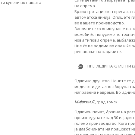
ети купени во нашата
на опрема.
Брзиот ротационен преса за т
автоматска линија. Опишете г
во вашето производство.
Започнете со опишување на за
можеби ќе понудиме не техничк
нови типови опрема, амбалажа
Ние ќе ве водиме во ова и ќе 
решавање на задачите.
ПРЕГЛЕДИ НА КЛИЕНТИ (3
Одлично друштво! Цените се д
моделот и детално зборував за
направена навреме. Во иднина
Мијакин Л.
,
град Томск
Одличен печат, брзина на рото
произведувате над 30 илјади т
големо производство. Кога при
ја длабочината на прашокот н
на полнење на прав во матрица