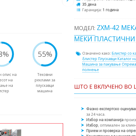
35 дена
Гаранција:
1 година
ZXM-42 МЕ
МОДЕЛ:
МЕКИ ПЛАСТИЧНИ
8%
55%
Означено како:
Блистер со к
блистер
Плускавци
Каталог н
Машина за пакување
Опрема
полнење
н опис на
Тековни
есот на
реклами за
ШТО Е ВКЛУЧЕНО ВО 
вање на
плускавци
истер
машина
Фазно експертско оценув
за 24 часа.
Избор на компанија
произ
Избор
, оптимален за клие
Прием и проверка на опр