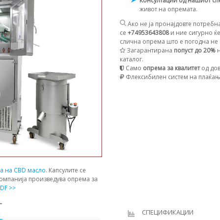
Консултации од нашиот сп
живот на опремата.
Ако не ја пронајдовте потребна
се
+74953643808
и ние сигурно ќе
слична опрема што е погодна не с
Загарантирана
попуст до 20%
н
каталог.
Само
опрема за квалитет
од дов
Флексибилен систем на плаќа
ја на CBD масло
. Капсулите се
компанија произведува опрема за
DF >>
Т
СПЕЦИФИКАЦИИ