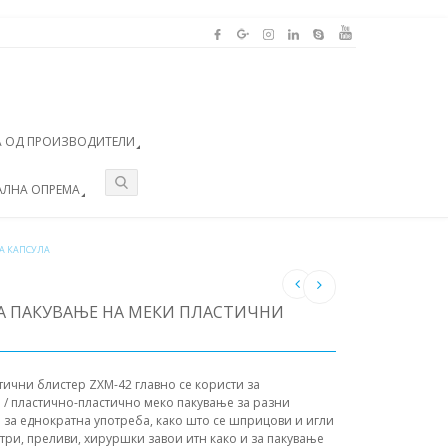
 ОД ПРОИЗВОДИТЕЛИ
АЛНА ОПРЕМА
ЗА КАПСУЛА
А ПАКУВАЊЕ НА МЕКИ ПЛАСТИЧНИ
ични блистер ZXM-42 главно се користи за
а / пластично-пластично меко пакување за разни
за еднократна употреба, како што се шприцови и игли
етри, преливи, хируршки завои итн како и за пакување