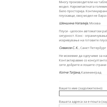
Многу производители на таблет
модел. Најкомпактната големи
било просторија. Континуиран
плускавци, овој модел не бара
Шеншина Наталија
,
Москва
Плуси - целосен автоматски ра
сигурност. Конс - ограничувањ
искривување на готовите плус
Сиваков С. К.
,
Санкт Петербург
Не можевме да одлучиме за на
Контактиравме со консултантот 
сите добрите и лошите страни 
Копче Татјана,
Калининград
Вашето име (задолжително)
Вашата адреса за е-пошта (за