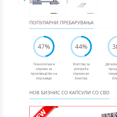
ПОПУЛАРНИ ПРЕБАРУВАЊА
47%
44%
3
Технологии и
Упатства за
Детале
опрема за
употреба
проц
производство на
опрема во
паку
плускавци
блистер
бл
НОВ БИЗНИС СО КАПСУЛИ СО CBD