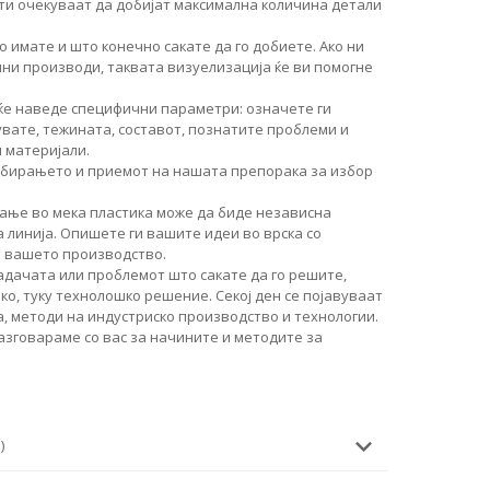
ти очекуваат да добијат максимална количина детали
о имате и што конечно сакате да го добиете. Ако ни
чни производи, таквата визуелизација ќе ви помогне
ќе наведе специфични параметри: означете ги
увате, тежината, составот, познатите проблеми и
 материјали.
збирањето и приемот на нашата препорака за избор
ање во мека пластика може да биде независна
 линија. Опишете ги вашите идеи во врска со
о вашето производство.
дачата или проблемот што сакате да го решите,
о, туку технолошко решение. Секој ден се појавуваат
, методи на индустриско производство и технологии.
разговараме со вас за начините и методите за
)