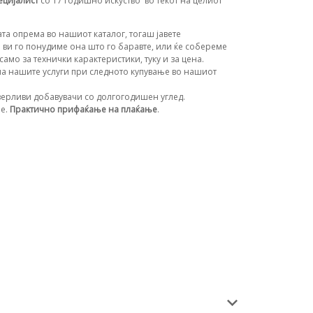
ецијалист
со 17 годишно искуство
во текот на целиот
та опрема во нашиот каталог, тогаш јавете
 ви го понудиме она што го баравте, или ќе собереме
амо за технички карактеристики, туку и за цена.
а нашите услуги при следното купување во нашиот
ерливи добавувачи со долгогодишен углед.
ње.
Практично прифаќање на плаќање
.