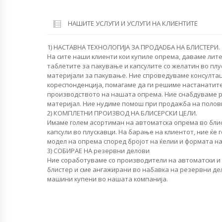
НАШИТЕ УСЛУГИ И УСЛУГИ НА КЛИЕНТИТЕ
1) НАСТАВНА ТЕХНОЛОГИЈА ЗА ПРОДАDБА НА БЛИСТЕРИ.
На сите наши клиенти кои купиле опрема, даваме лит
таблетите за пакување и капсулите со желатин во плу
материјали за пакување. Ние спроведуваме консултац
кореспонденција, помагаме да ги решиме настанатит
производството на нашата опрема. Ние снабдуваме 
материјал. Ние нудиме помош при продажба на полов
2) КОМПЛЕТНИ ПРОИЗВОД НА БЛИСЕРСКИ ЦЕЛИ.
Имаме голем асортиман на автоматска опрема во бли
капсули во плускавци. На барање на клиентот, ние ќе
модел на опрема според бројот на ќелии и формата на
3) СОБИРАЕ НА резервни делови
Ние соработуваме со производители на автоматски и
блистер и сме ангажирани во набавка на резервни дел
машини купени во нашата компанија.