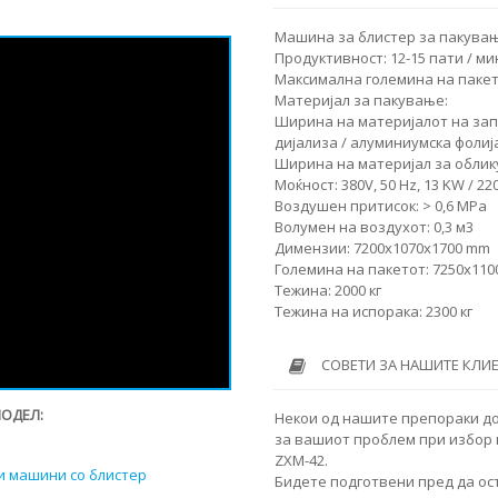
Машина за блистер за пакувањ
Продуктивност: 12-15 пати / ми
Максимална големина на пакет
Материјал за пакување:
Ширина на материјалот на запти
дијализа / алуминиумска фолија
Ширина на материјал за обликув
Моќност: 380V, 50 Hz, 13 KW / 22
Воздушен притисок: > 0,6 MPa
Волумен на воздухот: 0,3 м3
Димензии: 7200x1070x1700 mm
Големина на пакетот: 7250x11
Тежина: 2000 кг
Тежина на испорака: 2300 кг
СОВЕТИ ЗА НАШИТЕ КЛИ
МОДЕЛ:
Некои од нашите препораки д
за вашиот проблем при избор 
ZXM-42.
и машини со блистер
Бидете подготвени пред да ос