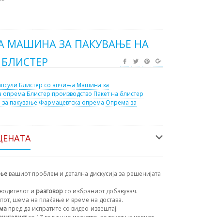
КА МАШИНА ЗА ПАКУВАЊЕ НА
 БЛИСТЕР
апсули
Блистер со апчиња
Машина за
а опрема
Блистер производство
Пакет на блистер
 за пакување
Фармацевтска опрема
Опрема за
ЦЕНАТА
ање
вашиот проблем и детална дискусија за решенијата
водителот и
разговор
со избраниот добавувач.
нтот, шема на плаќање и време на достава.
ема
пред да испратите со видео-извештај.