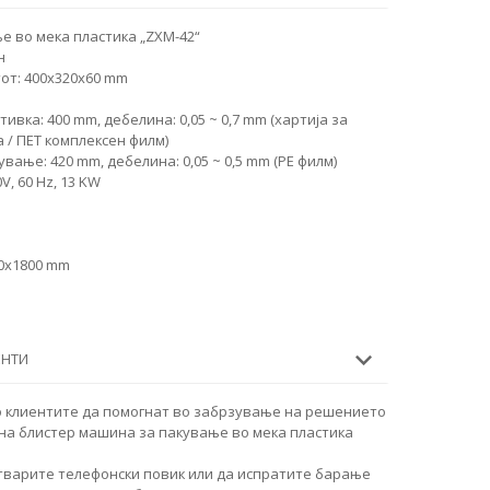
е во мека пластика „ZXM-42“
н
от: 400x320x60 mm
вка: 400 mm, дебелина: 0,05 ~ 0,7 mm (хартија за
 / ПЕТ комплексен филм)
ање: 420 mm, дебелина: 0,05 ~ 0,5 mm (PE филм)
0V, 60 Hz, 13 KW
00x1800 mm
ЕНТИ
о клиентите да помогнат во забрзување на решението
на блистер машина за пакување во мека пластика
тварите телефонски повик или да испратите барање