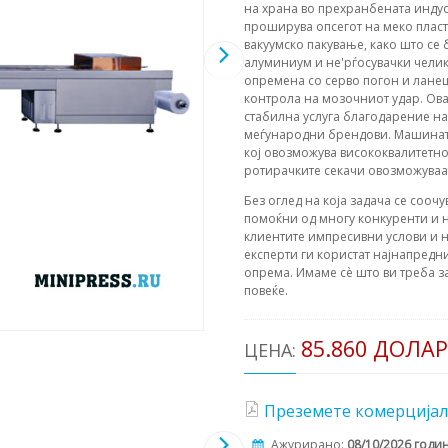
на храна во прехранбената индус
проширува опсегот на меко пласт
вакуумско пакување, како што се 
алуминиум и не'рѓосувачки челик
опремена со серво погон и ланец 
контрола на мозочниот удар. Ов
стабилна услуга благодарение на
меѓународни брендови. Машината 
кој овозможува висококвалитетн
ротирачките секачи овозможуваат
Без оглед на која задача се соочу
помоќни од многу конкуренти и н
клиентите импресивни услови и н
експерти ги користат најнапредни
опрема. Имаме сè што ви треба з
повеќе.
85.860 ДОЛА
ЦЕНА:
Преземете комерцијал
Ажурирано:
08/10/2026 годи