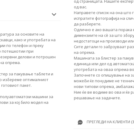
од страницата. Нашите експер
од вас.
Направете список на она што г
испратите фотографија на сли
да разберете.
Одлично е ако вашата порака 
ература за основите на
димензиите на сè за што збор
скавци, како и употребата на
недостатоци на производи или
ии по телефон и преку
Сите детали го забрзуваат ра
е потешкотии при
на опрема.
резервни делови и потрошен
Машината за блистер за пакув
на опрема.
единица или дел од автоматска
употребата на оваа опрема в
стер за пакување таблети и
Започнете со опишување на за
 го избереме оптималниот
можеби ќе понудиме не техничк
 готовиот пакет.
нови типови опрема, амбалажа
Ние ќе ве водиме во ова и ќе 
 полуавтоматски машини за
решавање на задачите.
ови за кој било модел на
ПРЕГЛЕДИ НА КЛИЕНТИ (3