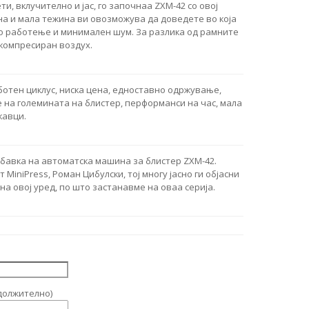
и, вклучително и јас, го започнаа ZXM-42 со овој
на и мала тежина ви овозможува да доведете во која
о работење и минимален шум. За разлика од рамните
 компресиран воздух.
ботен циклус, ниска цена, едноставно одржување,
е на големината на блистер, перформанси на час, мала
кавци.
бавка на автоматска машина за блистер ZXM-42.
MiniPress, Роман Цибулски, тој многу јасно ги објасни
на овој уред, по што застанавме на оваа серија.
должително)