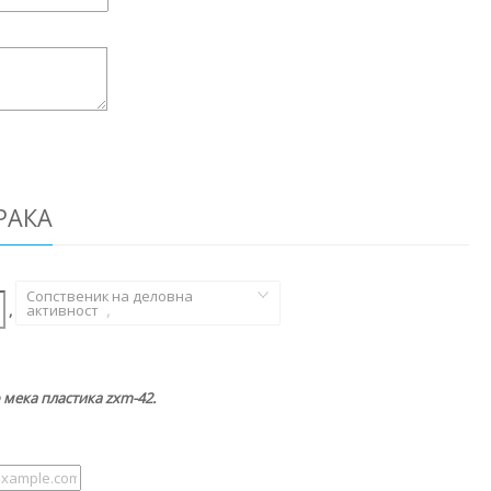
РАКА
Сопственик на деловна
,
активност
,
мека пластика zxm-42.