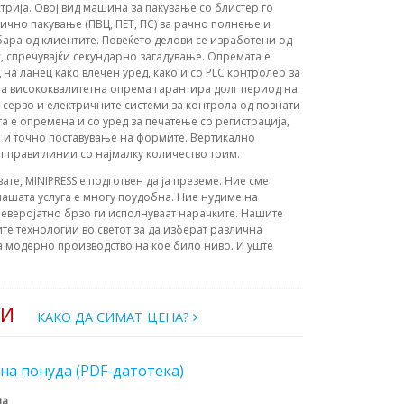
трија. Овој вид машина за пакување со блистер го
ично пакување (ПВЦ, ПЕТ, ПС) за рачно полнење и
бара од клиентите. Повеќето делови се изработени од
, спречувајќи секундарно загадување. Опремата е
на ланец како влечен уред, како и со PLC контролер за
аа висококвалитетна опрема гарантира долг период на
 серво и електричните системи за контрола од познати
е опремена и со уред за печатење со регистрација,
о и точно поставување на формите. Вертикално
 прави линии со најмалку количество трим.
вате, MINIPRESS е подготвен да ја преземе. Ние сме
ашата услуга е многу поудобна. Ние нудиме на
еверојатно брзо ги исполнуваат нарачките. Нашите
те технологии во светот за да изберат различна
а модерно производство на кое било ниво. И уште
РИ
КАКО ДА СИМАТ ЦЕНА?
на понуда (PDF-датотека)
на