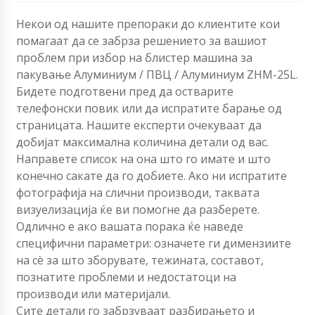
Некои од нашите препораки до клиентите кои
помагаат да се забрза решението за вашиот
проблем при избор на блистер машина за
пакување Алуминиум / ПВЦ / Алуминиум ZHM-25L.
Бидете подготвени пред да остварите
телефонски повик или да испратите барање од
страницата. Нашите експерти очекуваат да
добијат максимална количина детали од вас.
Направете список на она што го имате и што
конечно сакате да го добиете. Ако ни испратите
фотографија на слични производи, таквата
визуелизација ќе ви помогне да разберете.
Одлично е ако вашата порака ќе наведе
специфични параметри: означете ги димензиите
на сè за што зборувате, тежината, составот,
познатите проблеми и недостатоци на
производи или материјали.
Сите детали го забрзуваат разбирањето и