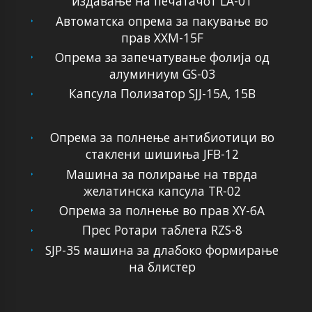
издавање на печатачот LA-01
Автоматска опрема за пакување во
прав XXM-15F
Опрема за запечатување фолија од
алуминиум GS-03
Капсула Полизатор SJJ-15A, 15B
Опрема за полнење антибиотици во
стаклени шишиња JFB-12
Машина за полирање на тврда
желатинска капсула TR-02
Опрема за полнење во прав XY-6A
Прес Ротари таблета RZS-8
SJP-35 машина за длабоко формирање
на блистер