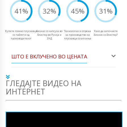
41%
32%
45%
31%
Купете големо плускавци
Бизнис со капсула во
Технологии и опрема
Како да започнете
со таблети од
блистер во Русија и
за производство на
бизнис со блистер?
производителот
ЗНД
плускавци со апчиња
ШТО Е ВКЛУЧЕНО ВО ЦЕНАТА
ГЛЕДАЈТЕ ВИДЕО НА
ИНТЕРНЕТ