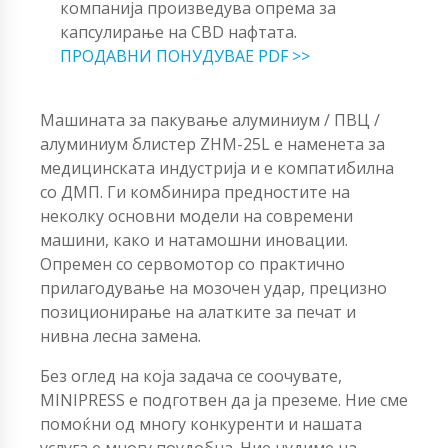
компанија произведува опрема за
капсулирање на CBD нафтата.
ПРОДАВНИ ПОНУДУВАЕ PDF >>
Машината за пакување алуминиум / ПВЦ /
алуминиум блистер ZHM-25L е наменета за
медицинската индустрија и е компатибилна
со ДМП. Ги комбинира предностите на
неколку основни модели на современи
машини, како и натамошни иновации.
Опремен со сервомотор со практично
прилагодување на мозочен удар, прецизно
позиционирање на алатките за печат и
нивна лесна замена.
Без оглед на која задача се соочувате,
MINIPRESS е подготвен да ја преземе. Ние сме
помоќни од многу конкуренти и нашата
услуга е многу поудобна. Ние нудиме на