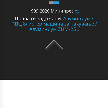
1999-2026 Минипрес
.ру
Права се задржани.
Алуминиум /
ПВЦ блистер машина за пакување /
Алуминиум ZHM-25L