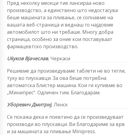
Пред неколку месеци тие лансираа ново
производство, а единствено што недостасува
беше машината за пливање, се сопнавме на
вашата веб-страница и веднаш го најдовме
автомобилот што ни требаше. Многу добра
страница, особено за оние кои поставуваат
фармацевтско производство.
Ukуков Вјачеслав
,
Черкаси
Решивме да произведуваме таблети не во тегли,
туку во плускавци. За ова беше потребна
автоматска блистер машина. Кои ги купивме во
„Минипрес“. Одличен тим. Благодарам.
Уборевич Дмитриј
, Ленск
Се покажа дека е поевтино да се произведуваат
производи во плускавци. Ви благодариме за врв
и за машината за пливање Minipress.