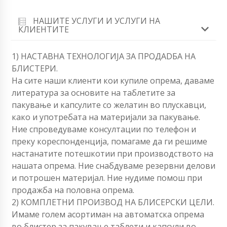
НАШИТЕ УСЛУГИ И УСЛУГИ НА
КЛИЕНТИТЕ
1) НАСТАВНА ТЕХНОЛОГИЈА ЗА ПРОДАDБА НА
БЛИСТЕРИ.
На сите наши клиенти кои купиле опрема, даваме
литература за основите на таблетите за
пакување и капсулите со желатин во плускавци,
како и употребата на материјали за пакување.
Ние спроведуваме консултации по телефон и
преку кореспонденција, помагаме да ги решиме
настанатите потешкотии при производството на
нашата опрема. Ние снабдуваме резервни делови
и потрошен материјал. Ние нудиме помош при
продажба на половна опрема.
2) КОМПЛЕТНИ ПРОИЗВОД НА БЛИСЕРСКИ ЦЕЛИ.
Имаме голем асортиман на автоматска опрема
во блистер за пакување таблети и капсули во