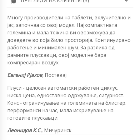
ПРЕГЛЕДИ НА КЛИЕНТИ (5)
Многу производители на таблети, вклучително и
јас, започнаа со овој модел. Најкомпактната
големина и мала тежина ви овозможува да
доведете во која било просторија. Континуирано
работење и минимален шум. За разлика од
рамните плускавци, овој модел не бара
компресиран воздух.
Евгениј Рјахов
,
Постевај
Плуси - целосен автоматски работен циклус,
ниска цена, едноставно одржување, сигурност.
Конс - ограничување на големината на блистер,
перформанси на час, мала искривување на
готовите плускавци.
Леонидов К.С.
,
Мичуринск