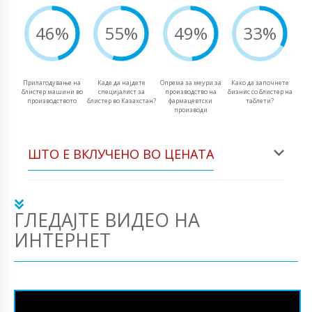
46%
55%
49%
33%
Прилагодување на
Каде да најдете
Опрема за меури за
Како да започнете
блистер машини во
специјалист за
производство на
бизнис со блистер на
производството
блистер во Казахстан?
фармацевтски
таблети?
производи
ШТО Е ВКЛУЧЕНО ВО ЦЕНАТА
ГЛЕДАЈТЕ ВИДЕО НА
ИНТЕРНЕТ