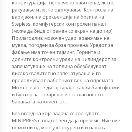
конфигурација, непречено работење, лесно
ракување и лесно одржување. Контрола на
варијабилна фреквенција на брзина на
Stepless, компјутерски контролен панел
(може да биде опремен со екран на допир).
Прилагодлив мозочен удар, аранжман на
мувла, погоден за брза промена. Уредот за
фаќање има точен тајминг. Горните и
долните контролни уреди на цилиндерот за
запечатување на топлина обезбедуваат
висококвалитетно запечатување и го
продолжуваат работниот век на опремата.
Можно е да се дизајнираат какви било форми
и бунтер за товарење во согласност со
барањата на клиентот.
Без оглед на која задача се соочувате,
MINIPRESS е подготвен да ја преземе. Ние сме
помоќни од многу конкуренти и нашата