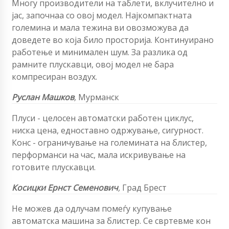
Многу производители на таблети, вклучително и
јас, започнаа со овој модел. Најкомпактната
големина и мала тежина ви овозможува да
доведете во која било просторија. Континуирано
работење и минимален шум. За разлика од
рамните плускавци, овој модел не бара
компресиран воздух.
Руслан Машков
,
Мурманск
Плуси - целосен автоматски работен циклус,
ниска цена, едноставно одржување, сигурност.
Конс - ограничување на големината на блистер,
перформанси на час, мала искривување на
готовите плускавци.
Косицки Ернст Семенович
,
Град Брест
Не можев да одлучам помеѓу купување
автоматска машина за блистер. Се свртевме кон