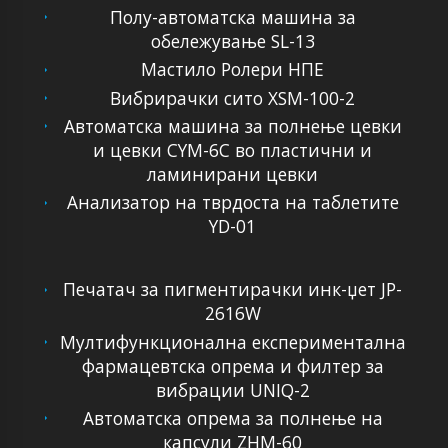
Полу-автоматска машина за
обележување SL-13
Мастило Ролери НПЕ
Вибрирачки сито XSM-100-2
Автоматска машина за полнење цевки
и цевки CYM-6C во пластични и
ламинирани цевки
Анализатор на тврдоста на таблетите
YD-01
Печатач за пигментирачки инк-џет JP-
2616W
Мултифункционална експериментална
фармацевтска опрема и филтер за
вибрации UNIQ-2
Автоматска опрема за полнење на
капсули ZHM-60