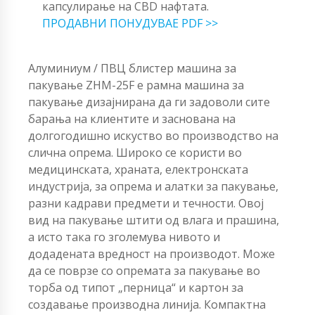
капсулирање на CBD нафтата.
ПРОДАВНИ ПОНУДУВАЕ PDF >>
Алуминиум / ПВЦ блистер машина за
пакување ZHM-25F е рамна машина за
пакување дизајнирана да ги задоволи сите
барања на клиентите и заснована на
долгогодишно искуство во производство на
слична опрема. Широко се користи во
медицинската, храната, електронската
индустрија, за опрема и алатки за пакување,
разни кадрави предмети и течности. Овој
вид на пакување штити од влага и прашина,
а исто така го зголемува нивото и
додадената вредност на производот. Може
да се поврзе со опремата за пакување во
торба од типот „перница“ и картон за
создавање производна линија. Компактна